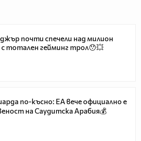
джър почти спечели над милион
 с тотален гейминг трол😯💥
иарда по-късно: EA вече официално е
еност на Саудитска Арабия💰