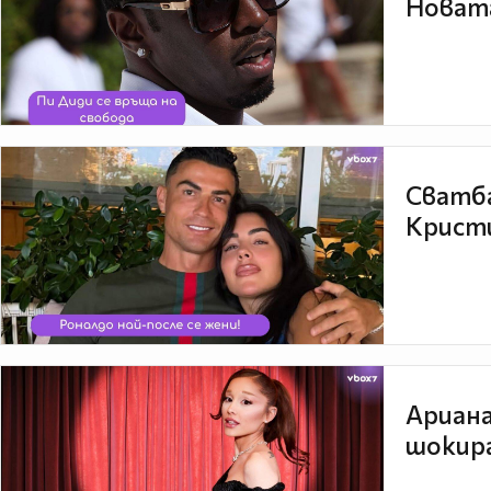
Новата
Сватба
Кристи
Ариана
шокира