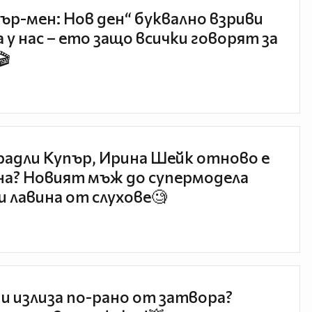
ър-мен: Нов ден“ буквално взриви
 у нас – ето защо всички говорят за
🎬
радли Купър, Ирина Шейк отново е
а? Новият мъж до супермодела
и лавина от слухове🧐
и излиза по-рано от затвора?