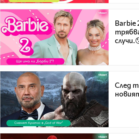
Barbie
трябва
случи.
След т
новият