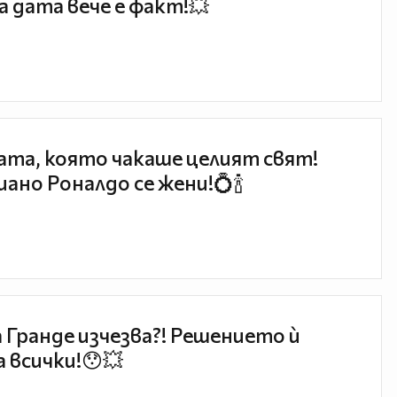
 дата вече е факт!💥
та, която чакаше целият свят!
ано Роналдо се жени!💍🍾
 Гранде изчезва?! Решението ѝ
 всички!😯💥