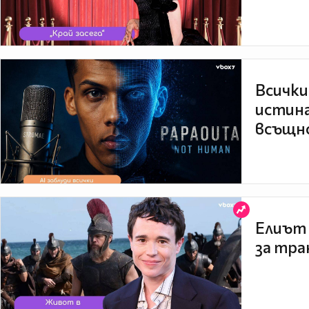
Всички
истина
всъщно
Елиът 
за тра