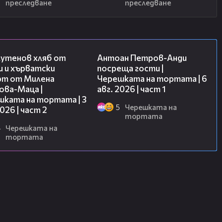
преследване
преследване
15:35
19:09
лутенов хляб от
Антоан Петров-Анди
и и хърватски
посреща гости |
рт от Милена
Черешката на тортата | 6
ова-Маца |
авг. 2026 | част 1
шката на тортата | 3
5
Черешката на
2026 | част 2
тортата
4
Черешката на
тортата