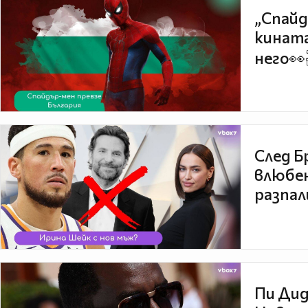
„Спайд
кината
него👀
След Б
влюбен
разпал
Пи Дид