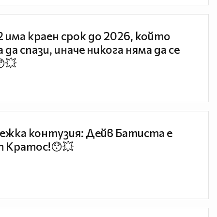
 2 има краен срок до 2026, който
 да спази, иначе никога няма да се
😯💥
ежка контузия: Дейв Батиста е
 Кратос!😯💥