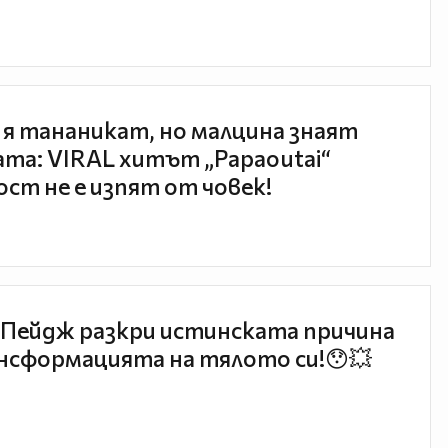
 я тананикат, но малцина знаят
та: VIRAL хитът „Papaoutai“
ст не е изпят от човек!
Пейдж разкри истинската причина
нсформацията на тялото си!😯💥