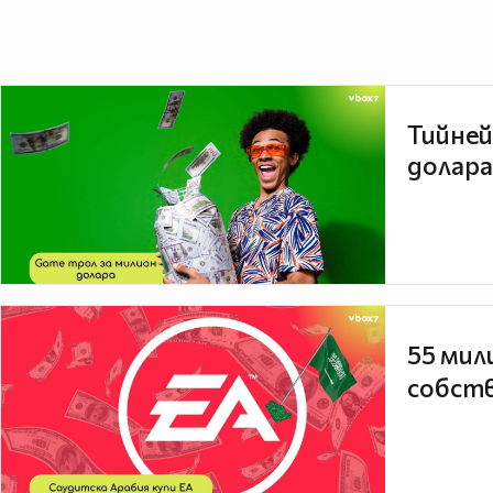
Тийней
долара
55 мил
собств