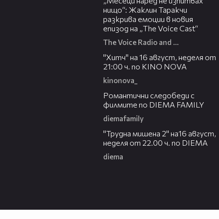
„Месеци наред не изпитвах
нищо“: Жаклин Таракчи
разкрива емоции в новия
епизод на „The Voice Cast“
The Voice Radio and TV Bulgaria
00:30
"Хитч" на 16 август, неделя от
21:00 ч. по KINO NOVA
kinonova_
00:31
Романтични следобеди с
филмите по DIEMA FAMILY
diemafamily
00:31
"Трудна мишена 2" на16 август,
неделя от 22.00 ч. по DIEMA
diema