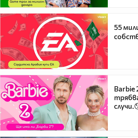
55 мил
собств
Barbie
трябва
случи.