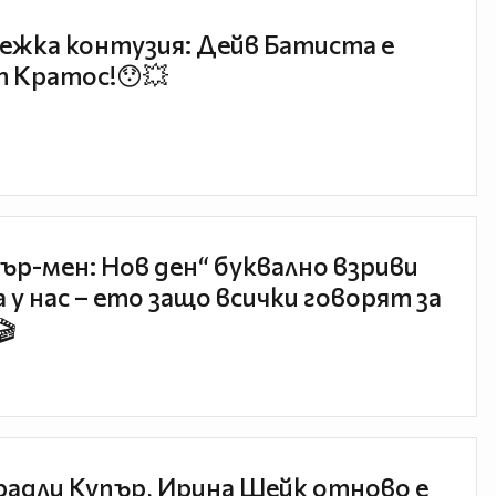
ежка контузия: Дейв Батиста е
 Кратос!😯💥
ър-мен: Нов ден“ буквално взриви
 у нас – ето защо всички говорят за
🎬
радли Купър, Ирина Шейк отново е