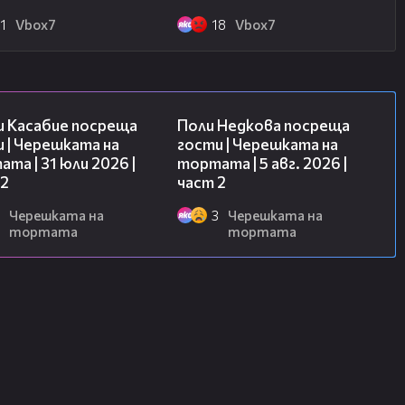
1
Vbоx7
18
Vbоx7
16:45
13:03
и Касабие посреща
Поли Недкова посреща
 | Черешката на
гости | Черешката на
та | 31 юли 2026 |
тортата | 5 авг. 2026 |
 2
част 2
Черешката на
3
Черешката на
тортата
тортата