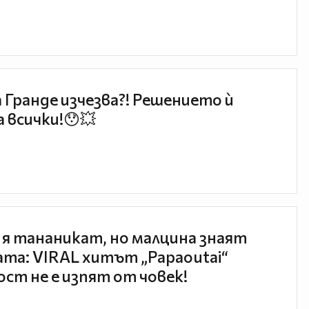
 Гранде изчезва?! Решението ѝ
 всички!😯💥
 я тананикат, но малцина знаят
та: VIRAL хитът „Papaoutai“
ст не е изпят от човек!