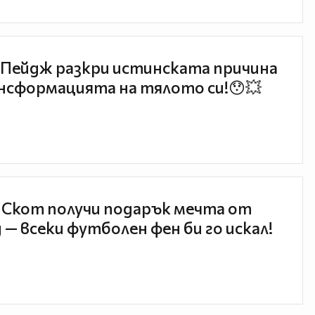
Пейдж разкри истинската причина
нсформацията на тялото си!😯💥
 Скот получи подарък мечта от
 — всеки футболен фен би го искал!