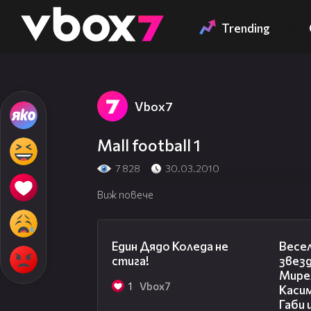
Member of
👾
Trending
Vbоx7
Mall football 1
7 828
30.03.2010
Виж повече
00:07
Един Дядо Коледа не
Весел
стига!
звез
Мирел
1
Vbоx7
Касим
Габи 