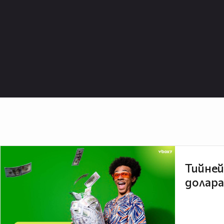
Тийней
долара