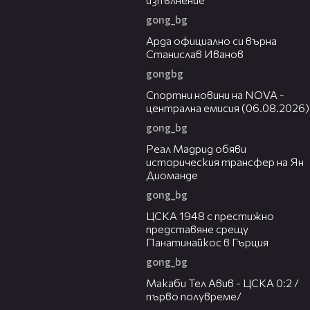
gong_bg
00:19
Арда официално си върна
Станислав Иванов
gongbg
04:44
Спортни новини на NOVA -
централна емисия (06.08.2026)
gong_bg
00:29
Реал Мадрид обяви
историческия трансфер на Ян
Диоманде
gong_bg
01:28
ЦСКА 1948 с престижно
представяне срещу
Панатинайкос в Гърция
gong_bg
04:36
Макаби Тел Авив - ЦСКА 0:2 /
първо полувреме/