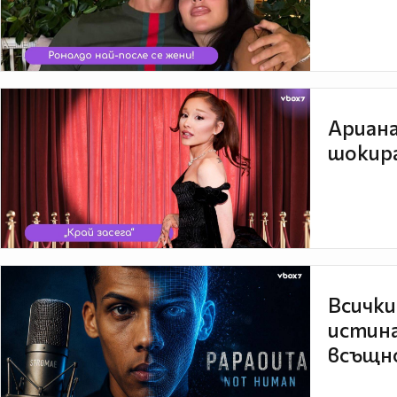
Ариана
шокира
Всички
истина
всъщно