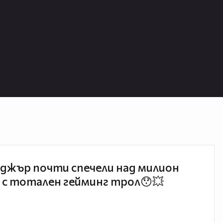
джър почти спечели над милион
 с тотален гейминг трол😯💥