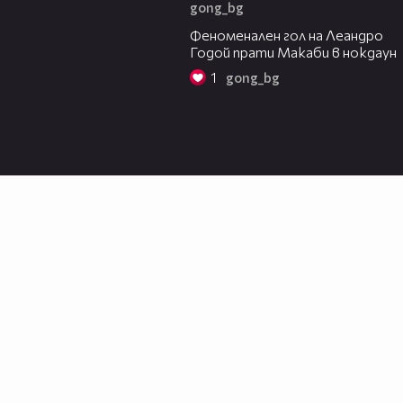
gong_bg
01:43
Феноменален гол на Леандро
Годой прати Макаби в нокдаун
1
gong_bg