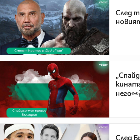
След т
новият
„Спайд
кината
него👀
След Б