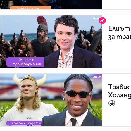
Елиът 
за тра
Травис
Холанд
🤩