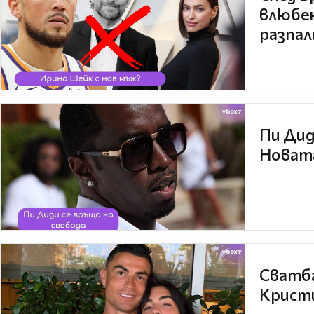
влюбен
разпал
Пи Дид
Новата
Сватба
Кристи