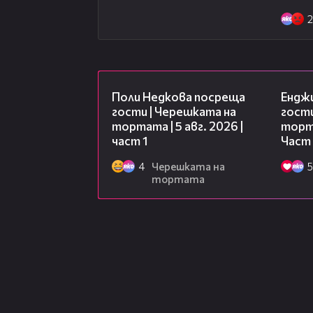
2
19:25
Поли Недкова посреща
Ендж
гости | Черешката на
гости
тортата | 5 авг. 2026 |
торта
част 1
Част
4
Черешката на
5
тортата