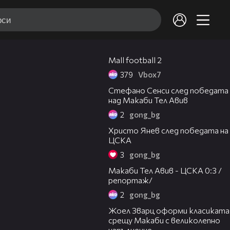
02:18
Mall football 2
379
Vbоx7
03:43
Стефано Сенси след победата
над Макаби Тел Авив
2
gong_bg
05:52
Христо Янев след победата на
ЦСКА
3
gong_bg
09:11
Макаби Тел Авив - ЦСКА 0:3 /
репортаж/
2
gong_bg
01:29
Жоел Зварц оформи класиката
срещу Макаби с великолепно
изпълнение