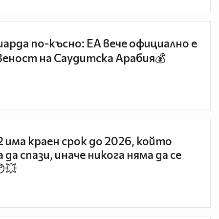
иарда по-късно: EA вече официално е
еност на Саудитска Арабия💰
 2 има краен срок до 2026, който
 да спази, иначе никога няма да се
😯💥