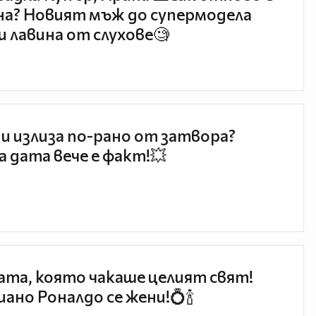
а? Новият мъж до супермодела
и лавина от слухове🧐
и излиза по-рано от затвора?
 дата вече е факт!💥
та, която чакаше целият свят!
ано Роналдо се жени!💍🍾