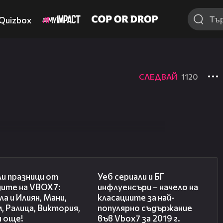
Quizbox
СЛЕДВАЙ
1120
03:02
02:10
и празници от
Уеб сериали и БГ
дите на VBOX7:
инфлуенсъри – начело на
а и Илиян, Мани,
класациите за най-
, Ралица, Виктория,
популярно съдържание
и още!
във Vbox7 за 2019 г.