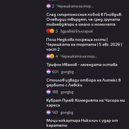
2
Черешката на тортата
09:32
След смъртоносния побой в Пловдив:
Очевидци твърдят, че сред групата
тийнейджъри е имало и момичета
3
Здравей България
13:03
Поли Недкова посреща гости |
Черешката на тортата | 5 авг. 2026 |
част 2
4
Черешката на тортата
17:18
Трифон Иванов - легендата остава
601
gongbg
08:46
Стоилов извади отбора на Литекс в
дербито с Левски
188
gongbg
06:48
Кубрат Пулев: Комедията на Чисора ми
хареса
143
gongbg
01:09
Моци нокаутира Николич с удар от
каратето