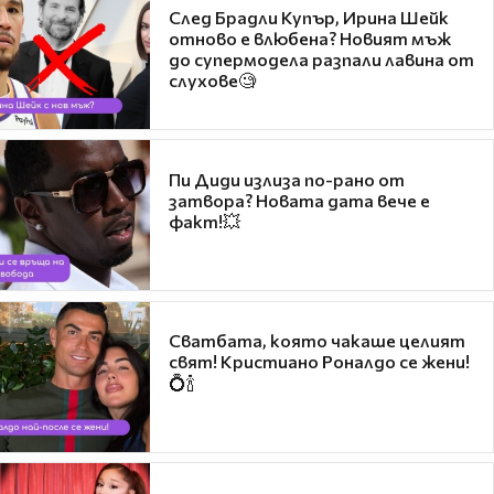
След Брадли Купър, Ирина Шейк
отново е влюбена? Новият мъж
до супермодела разпали лавина от
слухове🧐
Пи Диди излиза по-рано от
затвора? Новата дата вече е
факт!💥
Сватбата, която чакаше целият
свят! Кристиано Роналдо се жени!
💍🍾