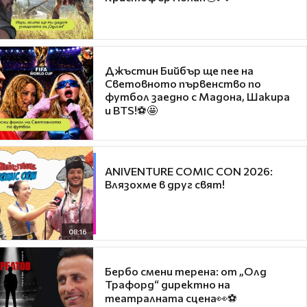
Джъстин Бийбър ще пее на
Световното първенство по
футбол заедно с Мадона, Шакира
и BTS!⚽🤩
ANIVENTURE COMIC CON 2026:
Влязохме в друг свят!
08:16
Бербо смени терена: от „Олд
Трафорд“ директно на
театралната сцена👀⚽