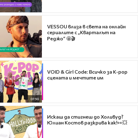
VESSOU влиза в света на онлайн
сериалите с „Кварталът на
Реджо“ 🤩🎬
VOID & Girl Code: Всичко за K-pop
сцената и мечтите им
07:50
Искаш да стигнеш до Холивуд?
Юлиан Костов разкрива как!👀💥