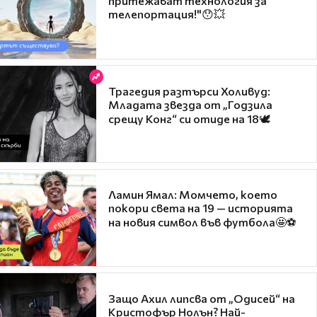
притежават технология за
телепортация!"😯💥
Трагедия разтърси Холивуд:
Младата звезда от „Годзила
срещу Конг“ си отиде на 18🕊️
Ламин Ямал: Момчето, което
покори света на 19 — историята
на новия символ във футбола🤩⚽
Защо Ахил липсва от „Одисей“ на
Кристофър Нолън? Най-