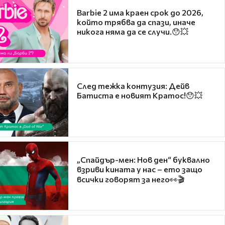
Barbie 2 има краен срок до 2026,
който трябва да спази, иначе
никога няма да се случи.😯💥
След тежка контузия: Дейв
Батиста е новият Кратос!😯💥
„Спайдър-мен: Нов ден“ буквално
взриви кината у нас – ето защо
всички говорят за него👀🎬