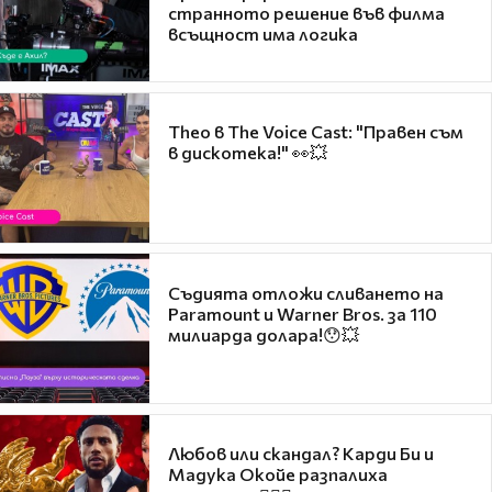
странното решение във филма
всъщност има логика
Theo в The Voice Cast: "Правен съм
в дискотека!" 👀💥
Съдията отложи сливането на
Paramount и Warner Bros. за 110
милиарда долара!😯💥
Любов или скандал? Карди Би и
Мадука Окойе разпалиха