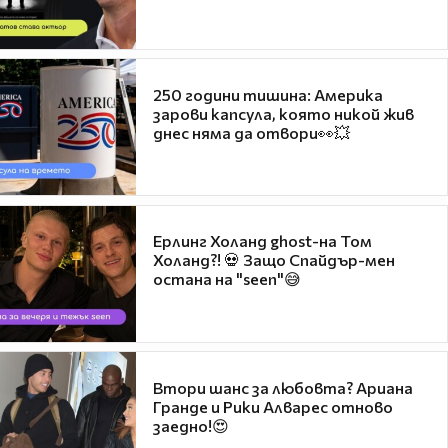
250 години тишина: Америка
зарови капсула, която никой жив
днес няма да отвори👀💥
Ерлинг Холанд ghost-на Том
Холанд?! 💀 Защо Спайдър-мен
остана на "seen"😅
Втори шанс за любовта? Ариана
Гранде и Рики Алварес отново
заедно!😍