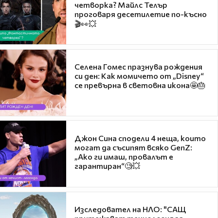
четворка? Майлс Телър
проговаря десетилетие по-късно
🎬👀💥
Селена Гомес празнува рождения
си ден: Как момичето от „Disney“
се превърна в световна икона🤩🎂
Джон Сина сподели 4 неща, които
могат да съсипят всяко GenZ:
„Ако ги имаш, провалът е
гарантиран“🧐💥
Изследовател на НЛО: "САЩ