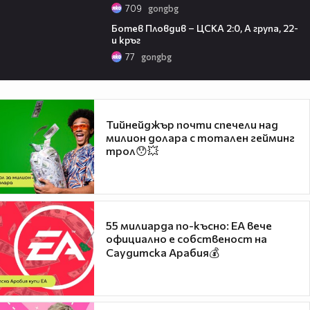
709
gongbg
04:56
Ботев Пловдив – ЦСКА 2:0, А група, 22-
и кръг
77
gongbg
Тийнейджър почти спечели над
милион долара с тотален гейминг
трол😯💥
55 милиарда по-късно: EA вече
официално е собственост на
Саудитска Арабия💰