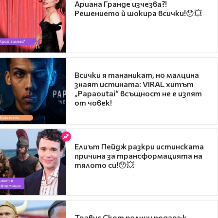
Ариана Гранде изчезва?!
Решението ѝ шокира всички!😯💥
Всички я тананикат, но малцина
знаят истината: VIRAL хитът
„Papaoutai“ всъщност не е изпят
от човек!
Елиът Пейдж разкри истинската
причина за трансформацията на
тялото си!😯💥
Травис Скот получи подарък