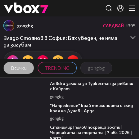
Member of
👾
gongbg
СЛЕДВАЙ
1395
Владо Стоянов в София: Бях убеден, че няма
да загубим
Всички
TRENDING
gongbg
00:43
Левски замина за Туркестан за реванш
с Кайрат
gongbg
00:37
"Напрежение" край тъчлинията и след
края на Дунав - Арда
gongbg
16:22
Станимир Гъмов посреща гости |
Черешката на тортата | 7 авг. 2026 |
част 1