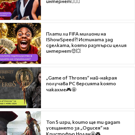
интернет❤️‍🔥🔥
Плати ли FIFA милиони на
IShowSpeed?! Истината зад
сделката, която разтърси целия
интернет🤑💥
„Game of Thrones“ най-накрая
получава PC версията която
чакахме🎮🤩
Топ 5 игри, които ще ти дадат
усещането за „Одисея“ на
Кристофър Нолан🤩🎮