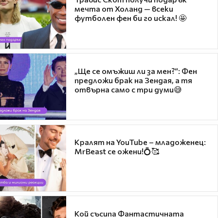
мечта от Холанд — всеки
футболен фен би го искал! 🤩
„Ще се омъжиш ли за мен?“: Фен
предложи брак на Зендая, а тя
отвърна само с три думи😅
Кралят на YouTube – младоженец:
MrBeast се ожени!💍🥰
Кой съсипа Фантастичната