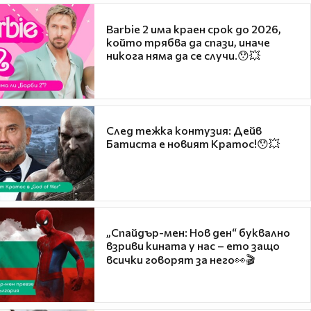
Barbie 2 има краен срок до 2026,
който трябва да спази, иначе
никога няма да се случи.😯💥
След тежка контузия: Дейв
Батиста е новият Кратос!😯💥
„Спайдър-мен: Нов ден“ буквално
взриви кината у нас – ето защо
всички говорят за него👀🎬