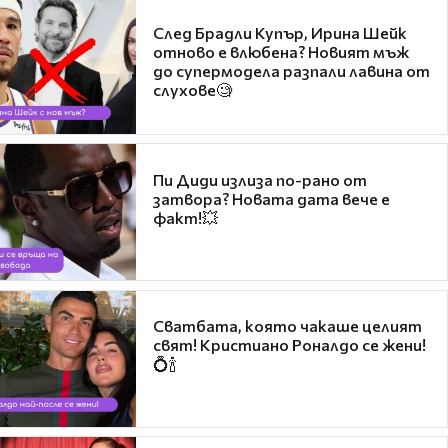
След Брадли Купър, Ирина Шейк
отново е влюбена? Новият мъж
до супермодела разпали лавина от
слухове🧐
Пи Диди излиза по-рано от
затвора? Новата дата вече е
факт!💥
Сватбата, която чакаше целият
свят! Кристиано Роналдо се жени!
💍🍾