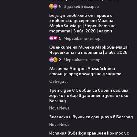
5
Здравей България
16:02
Безглутенов хляб от трици и
хърватски десерт от Милена
Маркова-Маца | Черешката на
тортата | 3 авг. 2026 | част 1
5
Черешката на тортата
14:06
Оценките на Милена Маркова-Маца |
Черешката на тортата | 3 авг. 2026
8
Черешката на тортата
05:03
Магията Лондон: Английската
столица през погледа на младите
Събуди се
00:36
Трети ден в Сърбия се борят с голям
горски пожар в защитена зона около
Белград
Nova News
00:43
Зеленски и Вучич се срещнаха в Белград
Nova News
00:47
Испания въвежда граничен контрол с