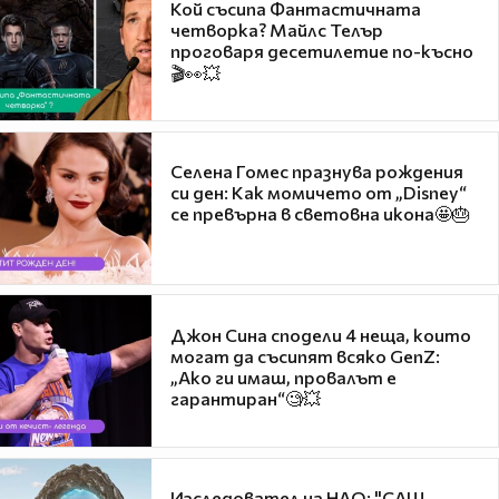
Кой съсипа Фантастичната
четворка? Майлс Телър
проговаря десетилетие по-късно
🎬👀💥
Селена Гомес празнува рождения
си ден: Как момичето от „Disney“
се превърна в световна икона🤩🎂
Джон Сина сподели 4 неща, които
могат да съсипят всяко GenZ:
„Ако ги имаш, провалът е
гарантиран“🧐💥
Изследовател на НЛО: "САЩ