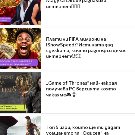
Мадука Окойе разпалиха
интернет❤️‍🔥🔥
Плати ли FIFA милиони на
IShowSpeed?! Истината зад
сделката, която разтърси целия
интернет🤑💥
„Game of Thrones“ най-накрая
получава PC версията която
чакахме🎮🤩
Топ 5 игри, които ще ти дадат
усещането за „Одисея“ на