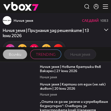
Member of
👾
Ничия земя
СЛЕДВАЙ
1083
Ничия земя | Признания зад решетките | 13
юни 2026
Всички
TRENDING
Ничия земя
47:07
Ничия земя | Новите братушки във
Вакарел | 27 юни 2026
Ничия земя
43:49
Ничия земя | Картини от един (не лек)
живот | 20 юни 2026
Ничия земя
06:38
„Опита се да ме засече и изпреварваше
безразсъдно“: Очевидец за
катастрофата край Шереметя