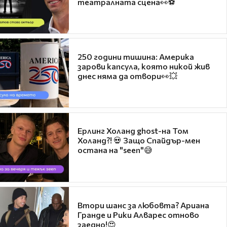
театралната сцена👀⚽
250 години тишина: Америка
зарови капсула, която никой жив
днес няма да отвори👀💥
Ерлинг Холанд ghost-на Том
Холанд?! 💀 Защо Спайдър-мен
остана на "seen"😅
Втори шанс за любовта? Ариана
Гранде и Рики Алварес отново
заедно!😍