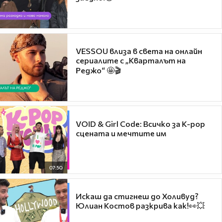
VESSOU влиза в света на онлайн
сериалите с „Кварталът на
Реджо“ 🤩🎬
VOID & Girl Code: Всичко за K-pop
сцената и мечтите им
07:50
Искаш да стигнеш до Холивуд?
Юлиан Костов разкрива как!👀💥