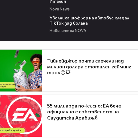
Италия
Nova News
00:19
Уволниха шофьор на автобус, гледал
TikTok зад волана
Новините на NOVA
Тийнейджър почти спечели над
милион долара с тотален гейминг
трол😯💥
55 милиарда по-късно: EA вече
официално е собственост на
Саудитска Арабия💰