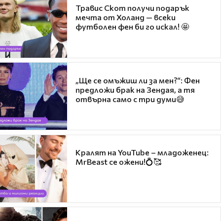
Травис Скот получи подарък
мечта от Холанд — всеки
футболен фен би го искал! 🤩
„Ще се омъжиш ли за мен?“: Фен
предложи брак на Зендая, а тя
отвърна само с три думи😅
Кралят на YouTube – младоженец:
MrBeast се ожени!💍🥰