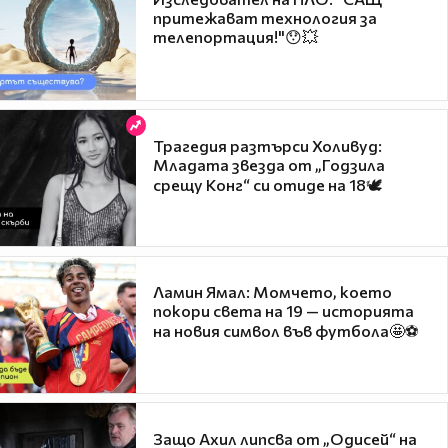
притежават технология за
телепортация!"😯💥
Трагедия разтърси Холивуд:
Младата звезда от „Годзила
срещу Конг“ си отиде на 18🕊️
Ламин Ямал: Момчето, което
покори света на 19 — историята
на новия символ във футбола🤩⚽
Защо Ахил липсва от „Одисей“ на