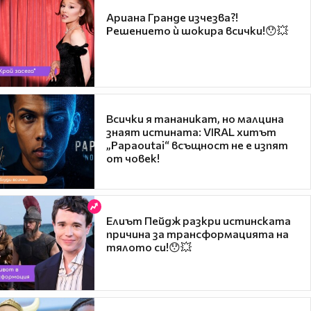
Ариана Гранде изчезва?!
Решението ѝ шокира всички!😯💥
Всички я тананикат, но малцина
знаят истината: VIRAL хитът
„Papaoutai“ всъщност не е изпят
от човек!
Елиът Пейдж разкри истинската
причина за трансформацията на
тялото си!😯💥