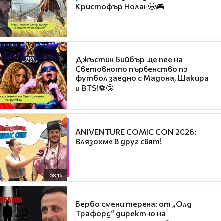
Кристофър Нолан🤩🎮
Джъстин Бийбър ще пее на
Световното първенство по
футбол заедно с Мадона, Шакира
и BTS!⚽🤩
ANIVENTURE COMIC CON 2026:
Влязохме в друг свят!
08:16
Бербо смени терена: от „Олд
Трафорд“ директно на