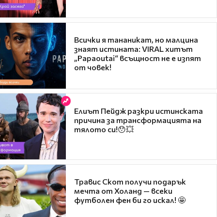
Всички я тананикат, но малцина
знаят истината: VIRAL хитът
„Papaoutai“ всъщност не е изпят
от човек!
Елиът Пейдж разкри истинската
причина за трансформацията на
тялото си!😯💥
Травис Скот получи подарък
мечта от Холанд — всеки
футболен фен би го искал! 🤩