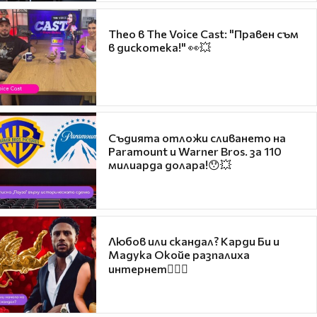
Theo в The Voice Cast: "Правен съм
в дискотека!" 👀💥
Съдията отложи сливането на
Paramount и Warner Bros. за 110
милиарда долара!😯💥
Любов или скандал? Карди Би и
Мадука Окойе разпалиха
интернет❤️‍🔥🔥