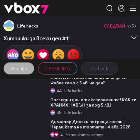
Member of
👾
Life hacks
СЛЕДВАЙ
1757
Хитринки за всеки ден #11
Всички
TRENDING
Life hacks
06:07
ИЗВОДЪТ: Може ли наистина да се
живее само с 5 лв. на ден?
44
Life hacks
07:33
Последни дни от експеримента! КАК се
ХРАНИХ НАВЪН за под 5 лв.!
48
Life hacks
17:43
Димитър Донски посреща гости |
Черешката на тортата | 4 авг. 2026
4
Черешката на тортата
16:45