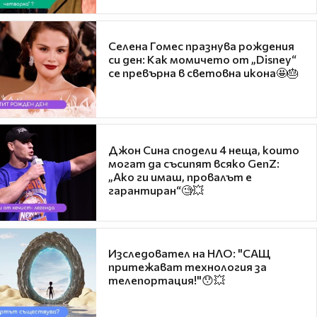
Селена Гомес празнува рождения
си ден: Как момичето от „Disney“
се превърна в световна икона🤩🎂
Джон Сина сподели 4 неща, които
могат да съсипят всяко GenZ:
„Ако ги имаш, провалът е
гарантиран“🧐💥
Изследовател на НЛО: "САЩ
притежават технология за
телепортация!"😯💥