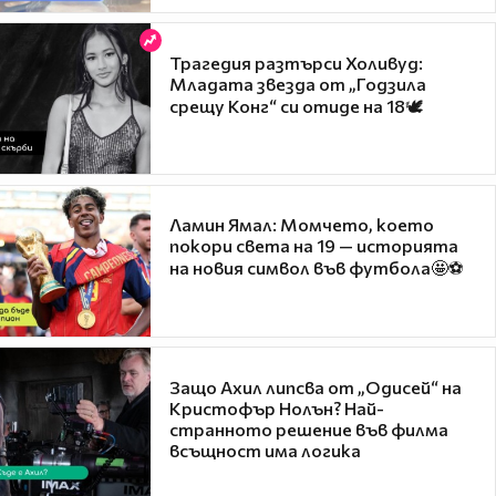
Трагедия разтърси Холивуд:
Младата звезда от „Годзила
срещу Конг“ си отиде на 18🕊️
Ламин Ямал: Момчето, което
покори света на 19 — историята
на новия символ във футбола🤩⚽
Защо Ахил липсва от „Одисей“ на
Кристофър Нолън? Най-
странното решение във филма
всъщност има логика