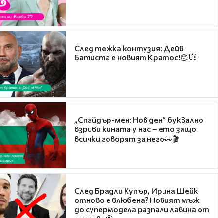
След тежка контузия: Дейв
Батиста е новият Кратос!😯💥
„Спайдър-мен: Нов ден“ буквално
взриви кината у нас – ето защо
всички говорят за него👀🎬
След Брадли Купър, Ирина Шейк
отново е влюбена? Новият мъж
до супермодела разпали лавина от