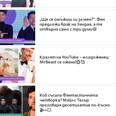
„Ще се омъжиш ли за мен?“: Фен
предложи брак на Зендая, а тя
отвърна само с три думи😅
Кралят на YouTube – младоженец:
MrBeast се ожени!💍🥰
Кой съсипа Фантастичната
четворка? Майлс Телър
проговаря десетилетие по-късно
🎬👀💥