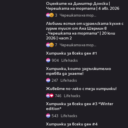
Оценките на Димитър Донски |
Черешката на тортата | 4 авг. 2026
3
Черешката на тортата
23:21
Любими ястия от израелската кухня с
гурме туист от Ана Шермин в
„Черешката на тортата“ | 20 юли
2026 | част 2
7
Черешката на тортата
01:06
Хитринки за всеки ден #1
904
Life hacks
01:37
Хитринки, които задължително
трябва да знаете!
247
Life hacks
01:47
Живейте по-леко с тези хитринки!
746
Life hacks
01:21
Хитринки за всеки ден #3 *Winter
edition*
543
Life hacks
00:58
Хитринки за всеки ден #4