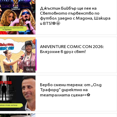
Джъстин Бийбър ще пее на
Световното първенство по
футбол заедно с Мадона, Шакира
и BTS!⚽🤩
ANIVENTURE COMIC CON 2026:
Влязохме в друг свят!
08:16
Бербо смени терена: от „Олд
Трафорд“ директно на
театралната сцена👀⚽