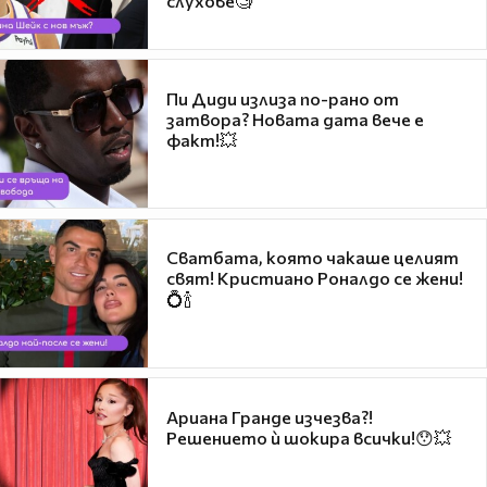
слухове🧐
Пи Диди излиза по-рано от
затвора? Новата дата вече е
факт!💥
Сватбата, която чакаше целият
свят! Кристиано Роналдо се жени!
💍🍾
Ариана Гранде изчезва?!
Решението ѝ шокира всички!😯💥