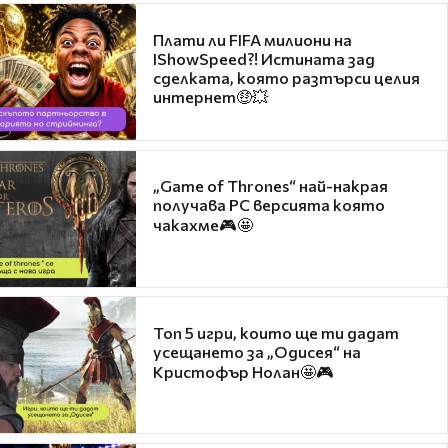
Плати ли FIFA милиони на
IShowSpeed?! Истината зад
сделката, която разтърси целия
интернет🤑💥
„Game of Thrones“ най-накрая
получава PC версията която
чакахме🎮🤩
Топ 5 игри, които ще ти дадат
усещането за „Одисея“ на
Кристофър Нолан🤩🎮