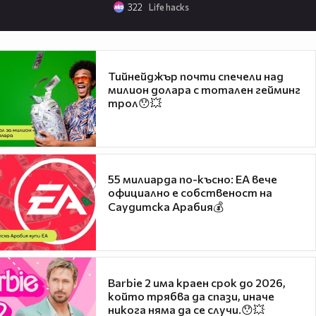
322
Life hacks
Тийнейджър почти спечели над
милион долара с тотален гейминг
трол😯💥
55 милиарда по-късно: EA вече
официално е собственост на
Саудитска Арабия💰
Barbie 2 има краен срок до 2026,
който трябва да спази, иначе
никога няма да се случи.😯💥