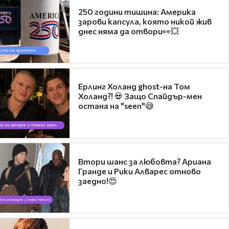
250 години тишина: Америка
зарови капсула, която никой жив
днес няма да отвори👀💥
Ерлинг Холанд ghost-на Том
Холанд?! 💀 Защо Спайдър-мен
остана на "seen"😅
Втори шанс за любовта? Ариана
Гранде и Рики Алварес отново
заедно!😍