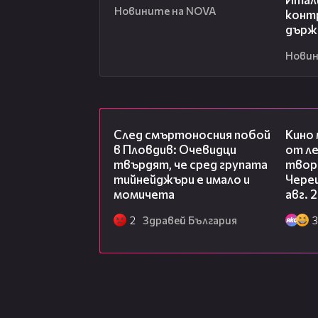
Новините на NOVA
конт
държ
Новин
09:32
След смъртоносния побой
Кино
в Пловдив: Очевидци
от ле
твърдят, че сред групата
творц
тийнейджъри е имало и
Чере
момичета
авг. 
2
Здравей България
3