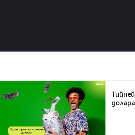
Тийней
долара