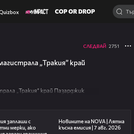
Quizbox
СЛЕДВАЙ
2751
магистрала „Тракия” край
трала „Тракия” край Пазарджик
00:51
21:18
ия заплаши с
Новините на NOVA | Лятна
тни мерки, ако
късна емисия | 7 авг. 2026
я запази граничния