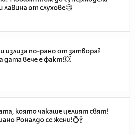
и лавина от слухове🧐
и излиза по-рано от затвора?
 дата вече е факт!💥
та, която чакаше целият свят!
ано Роналдо се жени!💍🍾