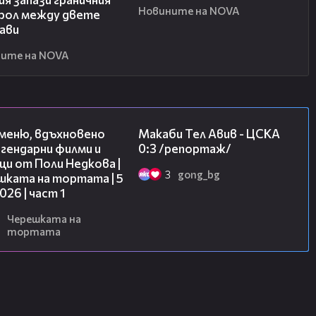
Новините на NOVA
рол между двете
ави
ите на NOVA
15:39
09:11
 меню, вдъхновено
Макаби Тел Авив - ЦСКА
гендарни филми и
0:3 /репортаж/
и от Поли Недкова |
3
gong_bg
шката на тортата | 5
2026 | част 1
Черешката на
тортата