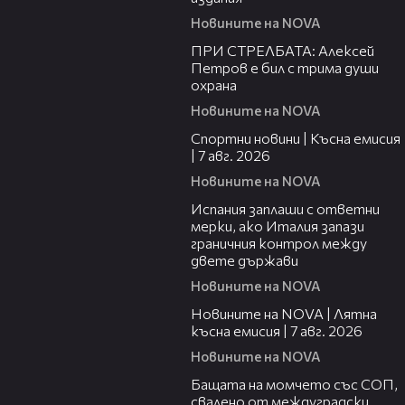
Новините на NOVA
04:02
ПРИ СТРЕЛБАТА: Алексей
Петров е бил с трима души
охрана
Новините на NOVA
03:46
Спортни новини | Късна емисия
| 7 авг. 2026
Новините на NOVA
00:51
Испания заплаши с ответни
мерки, ако Италия запази
граничния контрол между
двете държави
Новините на NOVA
21:18
Новините на NOVA | Лятна
късна емисия | 7 авг. 2026
Новините на NOVA
00:30
Бащата на момчето със СОП,
свалено от междуградски