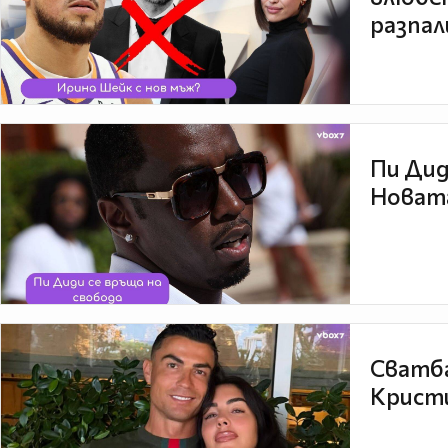
разпал
Пи Дид
Новата
Сватба
Кристи