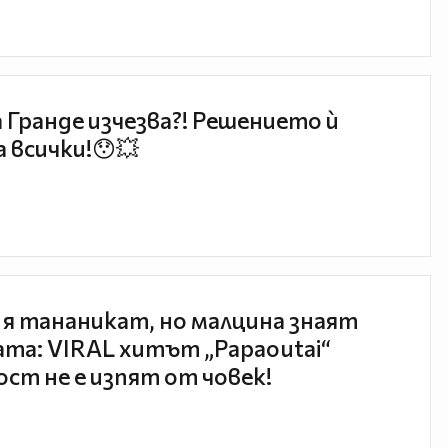
 Гранде изчезва?! Решението ѝ
 всички!😯💥
 я тананикат, но малцина знаят
та: VIRAL хитът „Papaoutai“
ст не е изпят от човек!