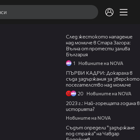
00:51
След жестокото нападение
над момиче в Стара Загора:
Вълна от протести залива
България
1
Новините на NOVA
00:33
ПЪРВИ КАДРИ: Докараха в
съда задържания за зверското
посегателство над момиче
20
Новините на NOVA
01:26
2023 г.: Най-горещата година в
историята?
Новините на NOVA
01:22
Съдът определи "задържане
под стража" на Чавдар
Бояджиев