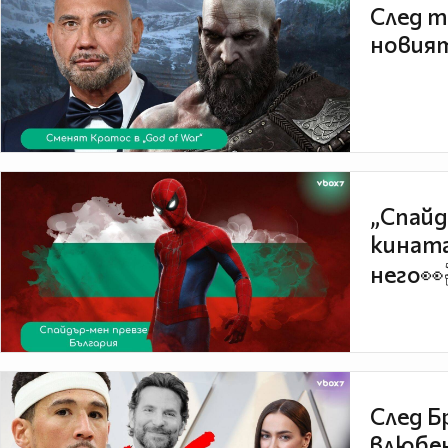
След т
новият
„Спайд
кината
него👀
След Б
влюбен