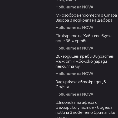
Новините на NOVA
03:35
Многоброен протест в Стара
Загора в подкрепа на Дебора
Новините на NOVA
01:27
Пожарите на Хаваите взеха
поне 36 жертви
Новините на NOVA
01:11
20-годишен преби възрастен
мъж от Ямболско заради
пенсията му
Новините на NOVA
06:50
Задържаха автокрадец в
София
Новините на NOVA
01:01
Шпионската афера с
българско участие - водеща
новина в повечето британски
издания