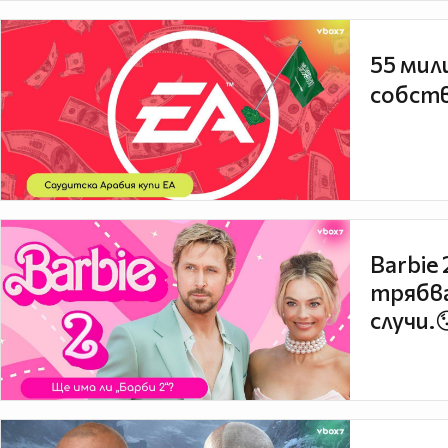
55 мил
собств
Barbie
трябва
случи.