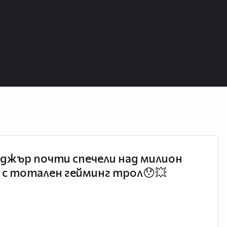
джър почти спечели над милион
 с тотален гейминг трол😯💥