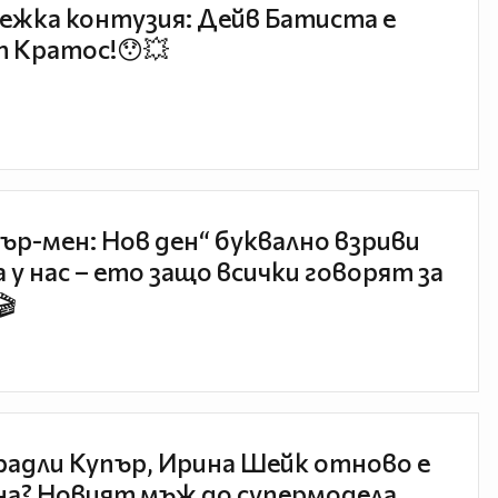
ежка контузия: Дейв Батиста е
 Кратос!😯💥
ър-мен: Нов ден“ буквално взриви
 у нас – ето защо всички говорят за
🎬
радли Купър, Ирина Шейк отново е
а? Новият мъж до супермодела