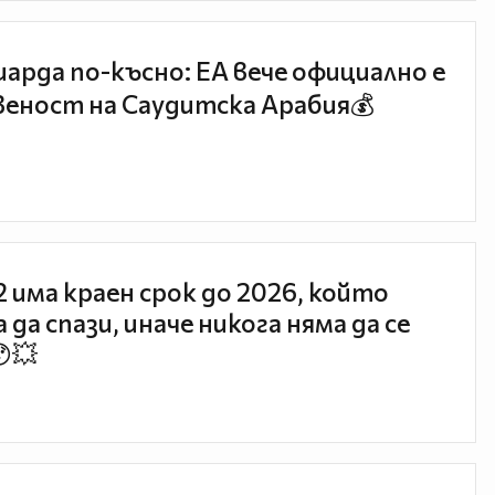
иарда по-късно: EA вече официално е
еност на Саудитска Арабия💰
 2 има краен срок до 2026, който
 да спази, иначе никога няма да се
😯💥