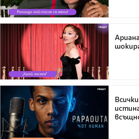
Ариана
шокира
Всички
истина
всъщно