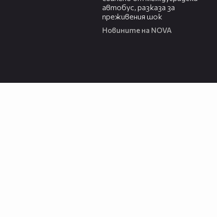
автобус, разказа за
преживения шок
Новините на NOVA