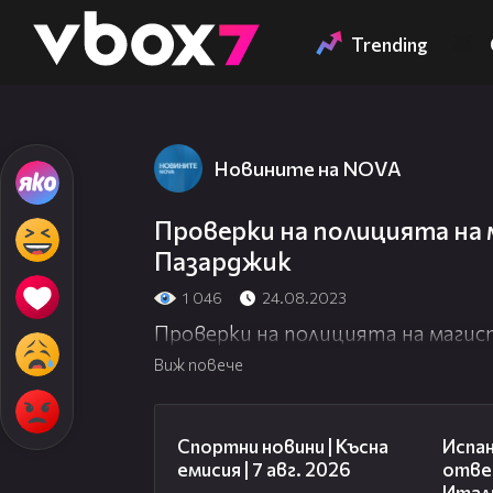
Member of
👾
Trending
Новините на NOVA
Проверки на полицията на 
Пазарджик
1 046
24.08.2023
Проверки на полицията на магис
Виж повече
03:46
Спортни новини | Късна
Испан
емисия | 7 авг. 2026
отве
Итали