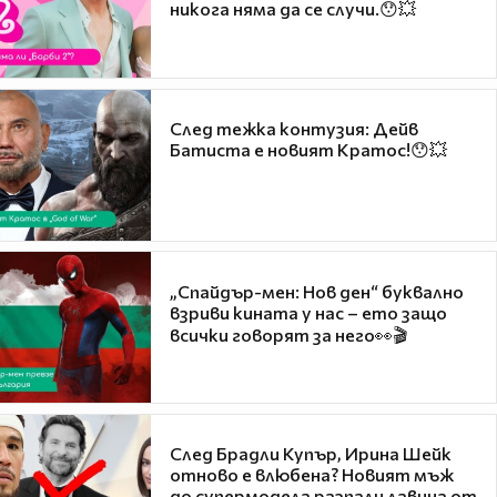
никога няма да се случи.😯💥
След тежка контузия: Дейв
Батиста е новият Кратос!😯💥
„Спайдър-мен: Нов ден“ буквално
взриви кината у нас – ето защо
всички говорят за него👀🎬
След Брадли Купър, Ирина Шейк
отново е влюбена? Новият мъж
до супермодела разпали лавина от