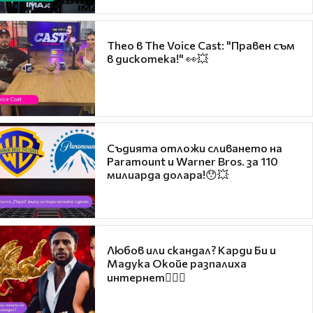
Theo в The Voice Cast: "Правен съм
в дискотека!" 👀💥
Съдията отложи сливането на
Paramount и Warner Bros. за 110
милиарда долара!😯💥
Любов или скандал? Карди Би и
Мадука Окойе разпалиха
интернет❤️‍🔥🔥