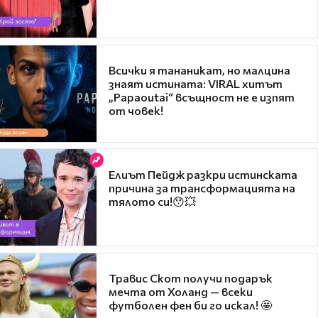
Всички я тананикат, но малцина
знаят истината: VIRAL хитът
„Papaoutai“ всъщност не е изпят
от човек!
Елиът Пейдж разкри истинската
причина за трансформацията на
тялото си!😯💥
Травис Скот получи подарък
мечта от Холанд — всеки
футболен фен би го искал! 🤩