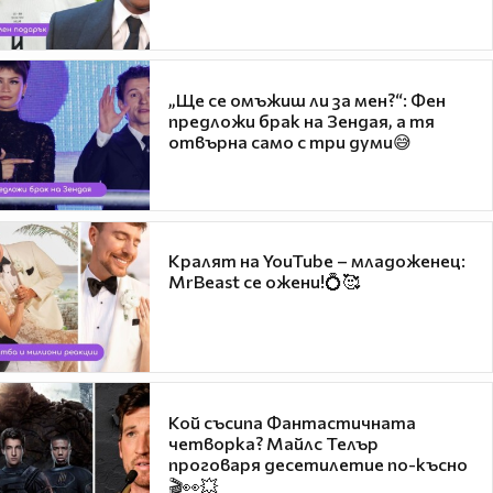
„Ще се омъжиш ли за мен?“: Фен
предложи брак на Зендая, а тя
отвърна само с три думи😅
Кралят на YouTube – младоженец:
MrBeast се ожени!💍🥰
Кой съсипа Фантастичната
четворка? Майлс Телър
проговаря десетилетие по-късно
🎬👀💥