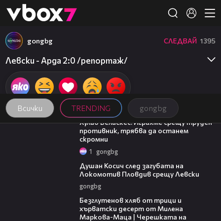
Member of
👾
gongbg
СЛЕДВАЙ
1395
Левски - Арда 2:0 /репортаж/
Всички
TRENDING
gongbg
07:38
Хулио Веласкес: Играхме срещу труден
противник, трябва да останем
скромни
1
gongbg
03:47
Душан Косич след загубата на
Локомотив Пловдив срещу Левски
gongbg
15:35
Безглутенов хляб от трици и
хърватски десерт от Милена
Маркова-Маца | Черешката на