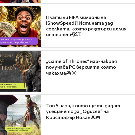
Плати ли FIFA милиони на
IShowSpeed?! Истината зад
сделката, която разтърси целия
интернет🤑💥
„Game of Thrones“ най-накрая
получава PC версията която
чакахме🎮🤩
Топ 5 игри, които ще ти дадат
усещането за „Одисея“ на
Кристофър Нолан🤩🎮