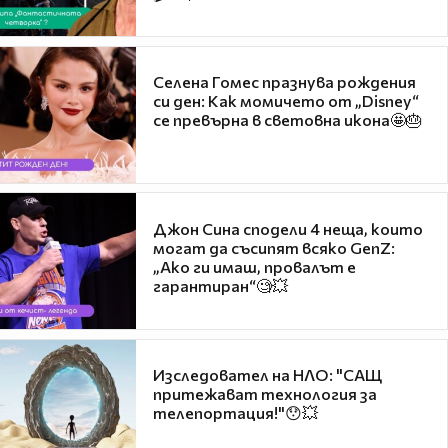
Селена Гомес празнува рождения
си ден: Как момичето от „Disney“
се превърна в световна икона🤩🎂
Джон Сина сподели 4 неща, които
могат да съсипят всяко GenZ:
„Ако ги имаш, провалът е
гарантиран“🧐💥
Изследовател на НЛО: "САЩ
притежават технология за
телепортация!"😯💥