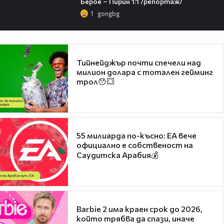
Берое – Пирин 1:1 /репортаж/
1
gongbg
Тийнейджър почти спечели над
милион долара с тотален гейминг
трол😯💥
55 милиарда по-късно: EA вече
официално е собственост на
Саудитска Арабия💰
Barbie 2 има краен срок до 2026,
който трябва да спази, иначе