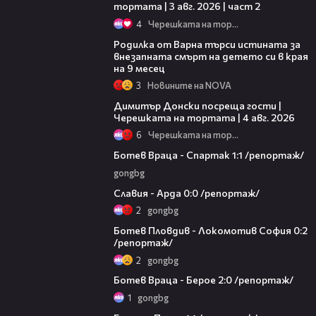
тортата | 3 авг. 2026 | част 2
4
Черешката на тортата
03:09
Родилка от Варна търси истината за
внезапната смърт на детето си в края
на 9 месец
3
Новините на NOVA
17:43
Димитър Донски посреща гости |
Черешката на тортата | 4 авг. 2026
6
Черешката на тортата
09:57
Ботев Враца - Спартак 1:1 /репортаж/
gongbg
05:11
Славия - Арда 0:0 /репортаж/
2
gongbg
08:50
Ботев Пловдив - Локомотив София 0:2
/репортаж/
2
gongbg
07:18
Ботев Враца - Берое 2:0 /репортаж/
1
gongbg
11:50