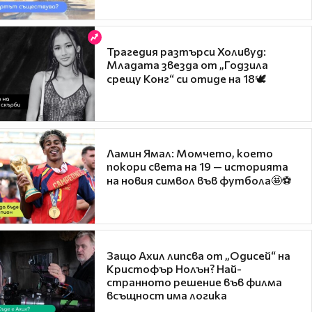
Трагедия разтърси Холивуд:
Младата звезда от „Годзила
срещу Конг“ си отиде на 18🕊️
Ламин Ямал: Момчето, което
покори света на 19 — историята
на новия символ във футбола🤩⚽
Защо Ахил липсва от „Одисей“ на
Кристофър Нолън? Най-
странното решение във филма
всъщност има логика