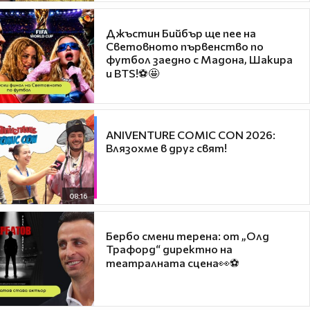
Джъстин Бийбър ще пее на
Световното първенство по
футбол заедно с Мадона, Шакира
и BTS!⚽🤩
ANIVENTURE COMIC CON 2026:
Влязохме в друг свят!
08:16
Бербо смени терена: от „Олд
Трафорд“ директно на
театралната сцена👀⚽