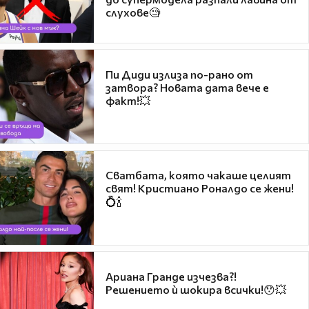
слухове🧐
Пи Диди излиза по-рано от
затвора? Новата дата вече е
факт!💥
Сватбата, която чакаше целият
свят! Кристиано Роналдо се жени!
💍🍾
Ариана Гранде изчезва?!
Решението ѝ шокира всички!😯💥