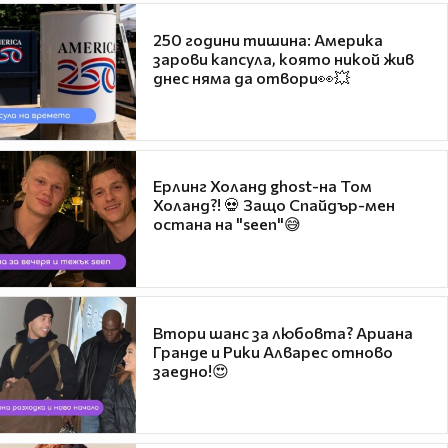
250 години тишина: Америка
зарови капсула, която никой жив
днес няма да отвори👀💥
Ерлинг Холанд ghost-на Том
Холанд?! 💀 Защо Спайдър-мен
остана на "seen"😅
Втори шанс за любовта? Ариана
Гранде и Рики Алварес отново
заедно!😍