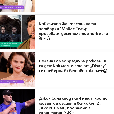
Кой съсипа Фантастичната
четворка? Майлс Телър
проговаря десетилетие по-късно
🎬👀💥
Селена Гомес празнува рождения
си ден: Как момичето от „Disney“
се превърна в световна икона🤩🎂
Джон Сина сподели 4 неща, които
могат да съсипят всяко GenZ:
„Ако ги имаш, провалът е
гарантиран“🧐💥