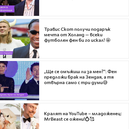
Травис Скот получи подарък
мечта от Холанд — всеки
футболен фен би го искал! 🤩
„Ще се омъжиш ли за мен?“: Фен
предложи брак на Зендая, а тя
отвърна само с три думи😅
Кралят на YouTube – младоженец:
MrBeast се ожени!💍🥰