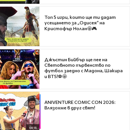
Топ 5 игри, които ще ти дадат
усещането за „Одисея“ на
Кристофър Нолан🤩🎮
Джъстин Бийбър ще пее на
Световното първенство по
футбол заедно с Мадона, Шакира
и BTS!⚽🤩
ANIVENTURE COMIC CON 2026:
Влязохме в друг свят!
08:16