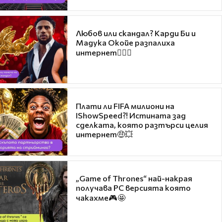
Любов или скандал? Карди Би и
Мадука Окойе разпалиха
интернет❤️‍🔥🔥
Плати ли FIFA милиони на
IShowSpeed?! Истината зад
сделката, която разтърси целия
интернет🤑💥
„Game of Thrones“ най-накрая
получава PC версията която
чакахме🎮🤩