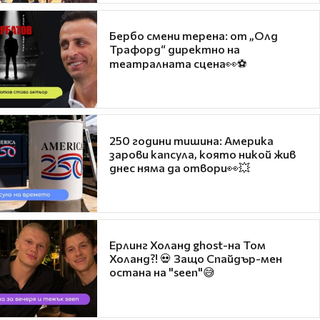
Бербо смени терена: от „Олд
Трафорд“ директно на
театралната сцена👀⚽
250 години тишина: Америка
зарови капсула, която никой жив
днес няма да отвори👀💥
Ерлинг Холанд ghost-на Том
Холанд?! 💀 Защо Спайдър-мен
остана на "seen"😅