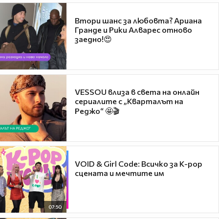
Втори шанс за любовта? Ариана
Гранде и Рики Алварес отново
заедно!😍
VESSOU влиза в света на онлайн
сериалите с „Кварталът на
Реджо“ 🤩🎬
VOID & Girl Code: Всичко за K-pop
сцената и мечтите им
07:50