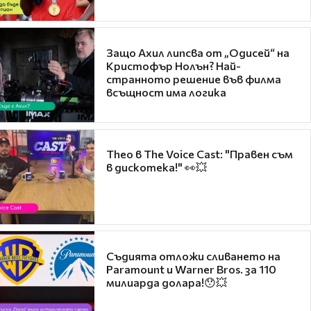
Защо Ахил липсва от „Одисей“ на
Кристофър Нолън? Най-
странното решение във филма
всъщност има логика
Theo в The Voice Cast: "Правен съм
в дискотека!" 👀💥
Съдията отложи сливането на
Paramount и Warner Bros. за 110
милиарда долара!😯💥