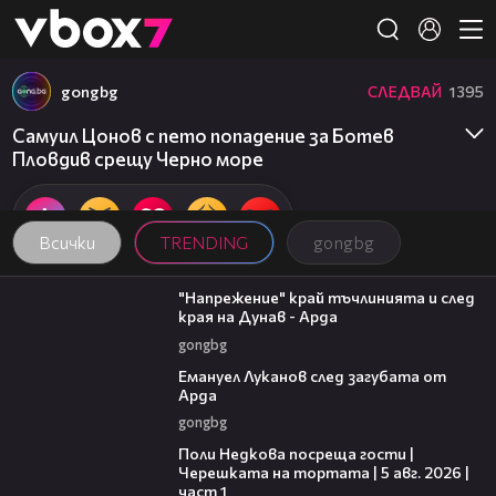
Member of
👾
gongbg
СЛЕДВАЙ
1395
Самуил Цонов с пето попадение за Ботев
Пловдив срещу Черно море
Всички
TRENDING
gongbg
00:37
"Напрежение" край тъчлинията и след
края на Дунав - Арда
gongbg
03:53
Емануел Луканов след загубата от
Арда
gongbg
19:25
Поли Недкова посреща гости |
Черешката на тортата | 5 авг. 2026 |
част 1