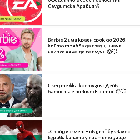
Саудитска Арабия💰
Barbie 2 има краен срок до 2026,
който трябва да спази, иначе
никога няма да се случи.😯💥
След тежка контузия: Дейв
Батиста е новият Кратос!😯💥
„Спайдър-мен: Нов ден“ буквално
взриви кината у нас – ето защо