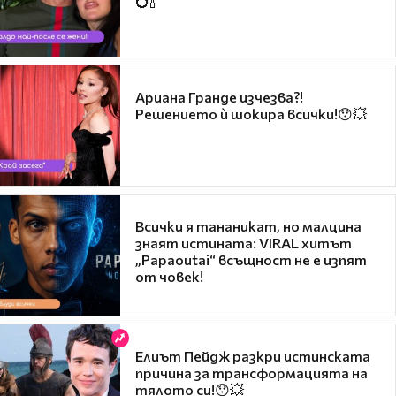
💍🍾
Ариана Гранде изчезва?!
Решението ѝ шокира всички!😯💥
Всички я тананикат, но малцина
знаят истината: VIRAL хитът
„Papaoutai“ всъщност не е изпят
от човек!
Елиът Пейдж разкри истинската
причина за трансформацията на
тялото си!😯💥