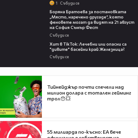
1
Събуди се
11:27
Боряна Братоева за постановката
„Място, наречено другаде“, която
феновете могат да видят на 21 август
на София Съмър Фест
Събуди се
05:33
Хит в TikTok: Лечебни или опасни са
"дивите" басейни край Железница?
Събуди се
Тийнейджър почти спечели над
милион долара с тотален гейминг
трол😯💥
55 милиарда по-късно: EA вече
официално е собственост на