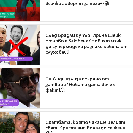
всички говорят за него👀🎬
След Брадли Купър, Ирина Шейк
отново е влюбена? Новият мъж
до супермодела разпали лавина от
слухове🧐
Пи Диди излиза по-рано от
затвора? Новата дата вече е
факт!💥
Сватбата, която чакаше целият
свят! Кристиано Роналдо се жени!