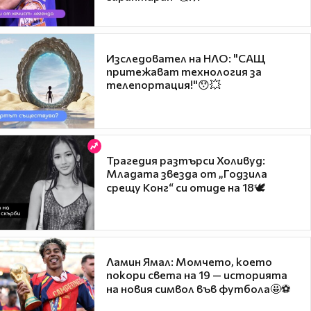
Изследовател на НЛО: "САЩ
притежават технология за
телепортация!"😯💥
Трагедия разтърси Холивуд:
Младата звезда от „Годзила
срещу Конг“ си отиде на 18🕊️
Ламин Ямал: Момчето, което
покори света на 19 — историята
на новия символ във футбола🤩⚽