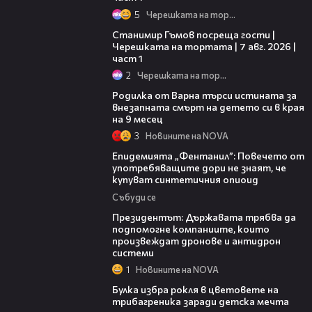
5
Черешката на тортата
16:22
Станимир Гъмов посреща гости |
Черешката на тортата | 7 авг. 2026 |
част 1
2
Черешката на тортата
03:09
Родилка от Варна търси истината за
внезапната смърт на детето си в края
на 9 месец
3
Новините на NOVA
13:48
Епидемията „Фентанил”: Повечето от
употребяващите дори не знаят, че
купуват синтетичния опиоид
Събуди се
07:12
Президентът: Държавата трябва да
подпомогне компаниите, които
произвеждат дронове и антидрон
системи
1
Новините на NOVA
05:08
Булка избра рокля в цветовете на
трибагреника заради детска мечта