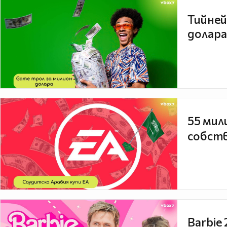
Тийней
долара
55 мил
собств
Barbie