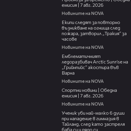
емисия | 7 авг. 2026
Новините на NOVA
03:09
Екипи следят за повторно
възникване на огнища след
пожара, затворил „Тракия“ за
часове
Новините на NOVA
00:48
Емблематичният
ледоразбивач Arctic Sunrise на
„Грийнпийс” акостира във
Варна
Новините на NOVA
04:05
Спортни новини | Обедна
емисия | 7 aвг. 2026
Новините на NOVA
00:38
Ученик уби най-малко 6 души
при нападение в гимназия в
Тайланд, след като застреля
баба си и дядо си