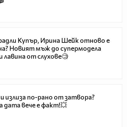
🎬
радли Купър, Ирина Шейк отново е
а? Новият мъж до супермодела
и лавина от слухове🧐
и излиза по-рано от затвора?
 дата вече е факт!💥