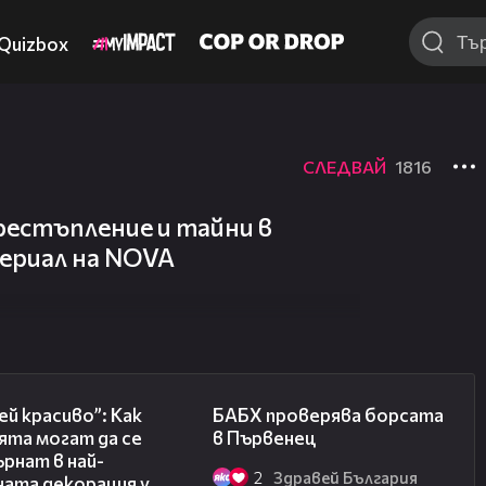
Quizbox
СЛЕДВАЙ
1816
рестъпление и тайни в
сериал на NOVA
04:11
03:57
й красиво”: Как
БАБХ проверява борсата
ята могат да се
в Първенец
рнат в най-
2
Здравей България
ната декорация у