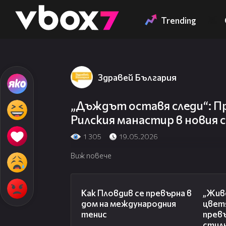
Member of
👾
Trending
Здравей България
„Дъждът оставя следи“: П
Рилския манастир в новия 
1 305
19.05.2026
Виж повече
03:09
Как Пловдив се превърна в
„Живе
дом на международния
цвет
тенис
превъ
стил