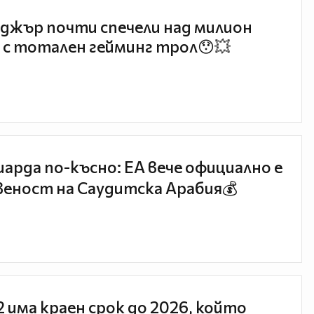
джър почти спечели над милион
 с тотален гейминг трол😯💥
иарда по-късно: EA вече официално е
еност на Саудитска Арабия💰
 2 има краен срок до 2026, който