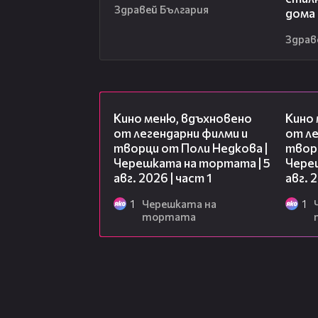
Здравей България
дома
Здрав
15:39
Кино меню, вдъхновено
Кино
от легендарни филми и
от ле
творци от Поли Недкова |
творц
Черешката на тортата | 5
Чере
авг. 2026 | част 1
авг. 
1
Черешката на
1
тортата