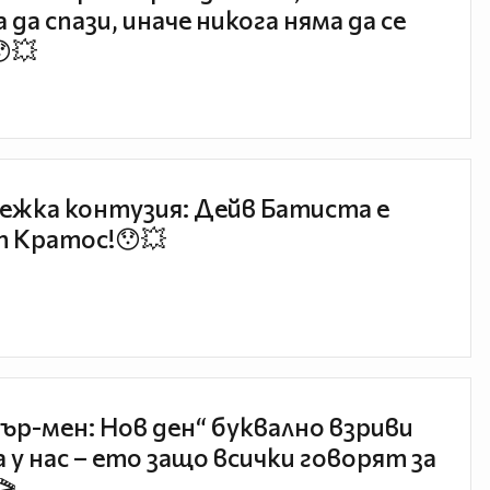
 да спази, иначе никога няма да се
😯💥
ежка контузия: Дейв Батиста е
 Кратос!😯💥
ър-мен: Нов ден“ буквално взриви
 у нас – ето защо всички говорят за