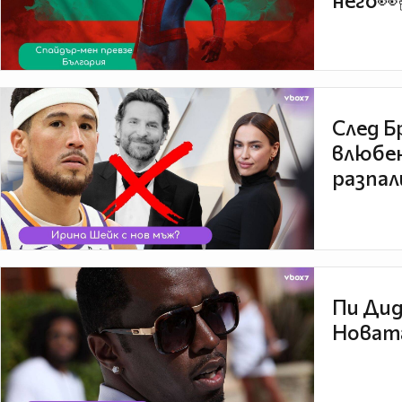
него👀
След Б
влюбен
разпал
Пи Дид
Новата