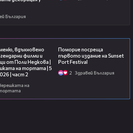
ей България
15:31
05:54
 меню, вдъхновено
Поморие посреща
гендарни филми и
първото издание на Sunset
и от Поли Недкова |
Port Festival
шката на тортата | 5
2
Здравей България
2026 | част 2
Черешката на
тортата