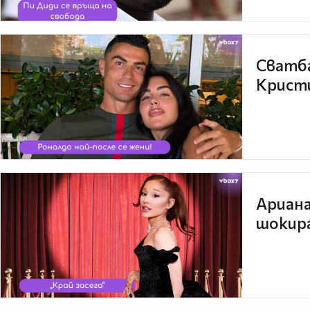
Сватба
Кристи
Ариана
шокира