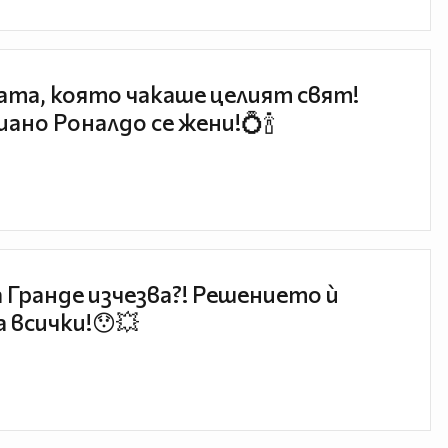
та, която чакаше целият свят!
ано Роналдо се жени!💍🍾
 Гранде изчезва?! Решението ѝ
 всички!😯💥