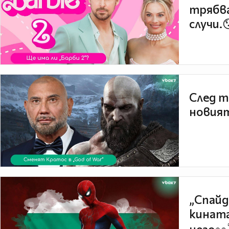
трябва
случи.
След т
новият
„Спайд
кината