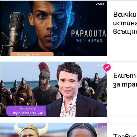
Всички
истина
всъщно
Елиът 
за тра
Травис