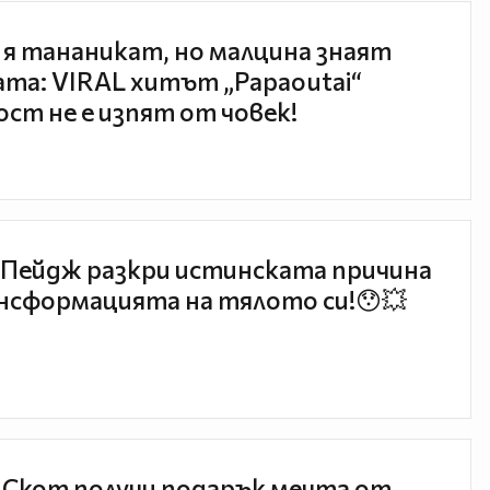
 я тананикат, но малцина знаят
та: VIRAL хитът „Papaoutai“
ст не е изпят от човек!
Пейдж разкри истинската причина
нсформацията на тялото си!😯💥
 Скот получи подарък мечта от