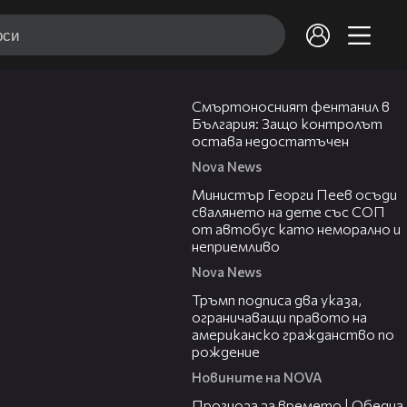
13:02
Смъртоносният фентанил в
България: Защо контролът
остава недостатъчен
Nova News
00:31
Министър Георги Пеев осъди
свалянето на дете със СОП
от автобус като неморално и
неприемливо
Nova News
01:24
Тръмп подписа два указа,
ограничаващи правото на
американско гражданство по
рождение
Новините на NOVA
02:23
Прогноза за времето | Обедна