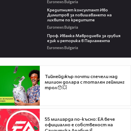
Euronews Bulgaria
07:34
Кредитният консултант Иво
Димитров за повишаването на
лихвите по кредитите
Euronews Bulgaria
17:39
Проф. Иванка Мавродиева за грубия
език и реторика в Парламента
Euronews Bulgaria
Тийнейджър почти спечели над
милион долара с тотален гейминг
трол😯💥
55 милиарда по-късно: EA вече
официално е собственост на
Саудитска Арабия💰