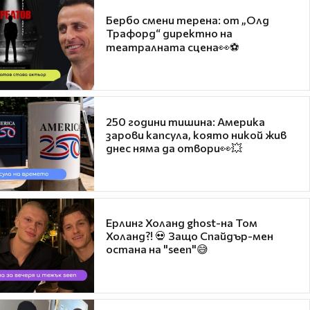
Бербо смени терена: от „Олд
Трафорд“ директно на
театралната сцена👀⚽
250 години тишина: Америка
зарови капсула, която никой жив
днес няма да отвори👀💥
Ерлинг Холанд ghost-на Том
Холанд?! 💀 Защо Спайдър-мен
остана на "seen"😅