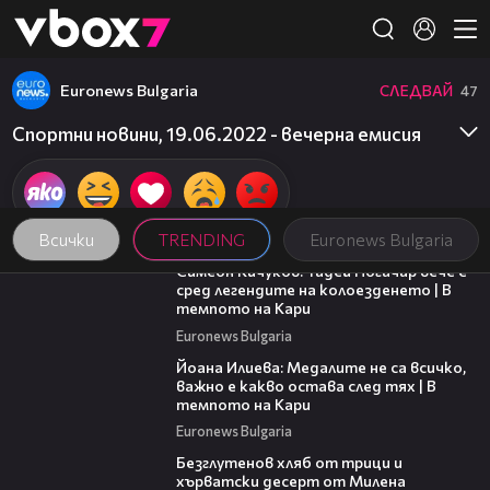
Member of
👾
Euronews Bulgaria
СЛЕДВАЙ
47
Спортни новини, 19.06.2022 - вечерна емисия
Всички
TRENDING
Euronews Bulgaria
11:23
Симеон Кичуков: Тадей Погачар вече е
сред легендите на колоезденето | В
темпото на Кари
Euronews Bulgaria
14:33
Йоана Илиева: Медалите не са всичко,
важно е какво остава след тях | В
темпото на Кари
Euronews Bulgaria
16:02
Безглутенов хляб от трици и
хърватски десерт от Милена