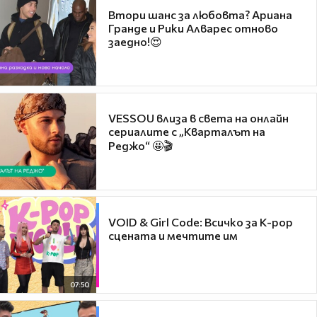
Втори шанс за любовта? Ариана
Гранде и Рики Алварес отново
заедно!😍
VESSOU влиза в света на онлайн
сериалите с „Кварталът на
Реджо“ 🤩🎬
VOID & Girl Code: Всичко за K-pop
сцената и мечтите им
07:50