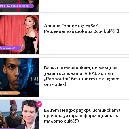
Ариана Гранде изчезва?!
Решението ѝ шокира всички!😯💥
Всички я тананикат, но малцина
знаят истината: VIRAL хитът
„Papaoutai“ всъщност не е изпят
от човек!
Елиът Пейдж разкри истинската
причина за трансформацията на
тялото си!😯💥