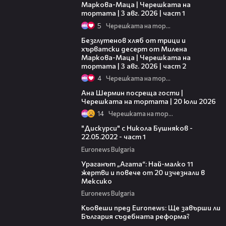
Маркова-Маца | Черешката на
тортата | 3 авг. 2026 | част 1
5
Черешката на тортата
15:35
Безглутенов хляб от трици и
хърватски десерт от Милена
Маркова-Маца | Черешката на
тортата | 3 авг. 2026 | част 2
4
Черешката на тортата
19:47
Ана Шермин посреща гости |
Черешката на тортата | 20 юли 2026
14
Черешката на тортата
08:14
"Дискурси" с Никола Бушняков -
22.05.2022 - част 1
Euronews Bulgaria
01:14
Ураганът „Агата“: Най-малко 11
жертви и повече от 20 изчезнали в
Мексико
Euronews Bulgaria
01:08
Кьовеши пред Euronews: Ще завърши ли
България съдебната реформа?