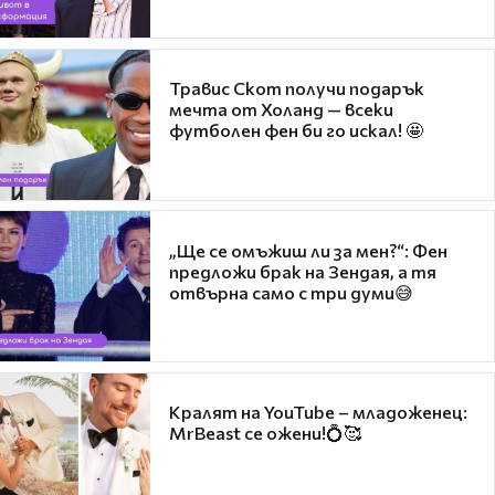
Травис Скот получи подарък
мечта от Холанд — всеки
футболен фен би го искал! 🤩
„Ще се омъжиш ли за мен?“: Фен
предложи брак на Зендая, а тя
отвърна само с три думи😅
Кралят на YouTube – младоженец:
MrBeast се ожени!💍🥰