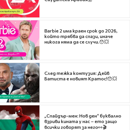
Barbie 2 има краен срок до 2026,
който трябва да спази, иначе
никога няма да се случи.😯💥
След тежка контузия: Дейв
Батиста е новият Кратос!😯💥
„Спайдър-мен: Нов ден“ буквално
взриви кината у нас – ето защо
всички говорят за него👀🎬