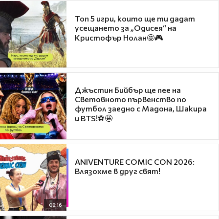
Топ 5 игри, които ще ти дадат
усещането за „Одисея“ на
Кристофър Нолан🤩🎮
Джъстин Бийбър ще пее на
Световното първенство по
футбол заедно с Мадона, Шакира
и BTS!⚽🤩
ANIVENTURE COMIC CON 2026:
Влязохме в друг свят!
08:16