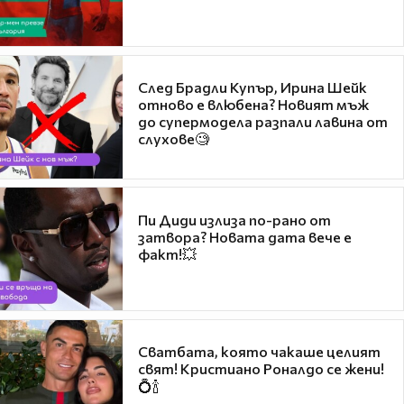
След Брадли Купър, Ирина Шейк
отново е влюбена? Новият мъж
до супермодела разпали лавина от
слухове🧐
Пи Диди излиза по-рано от
затвора? Новата дата вече е
факт!💥
Сватбата, която чакаше целият
свят! Кристиано Роналдо се жени!
💍🍾