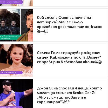
Кой съсипа Фантастичната
четворка? Майлс Телър
проговаря десетилетие по-късно
🎬👀💥
Селена Гомес празнува рождения
си ден: Как момичето от „Disney“
се превърна в световна икона🤩🎂
Джон Сина сподели 4 неща, които
могат да съсипят всяко GenZ:
„Ако ги имаш, провалът е
гарантиран“🧐💥