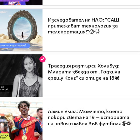
Изследовател на НЛО: "САЩ
притежават технология за
телепортация!"😯💥
Трагедия разтърси Холивуд:
Младата звезда от „Годзила
срещу Конг“ си отиде на 18🕊️
Ламин Ямал: Момчето, което
покори света на 19 — историята
на новия символ във футбола🤩⚽