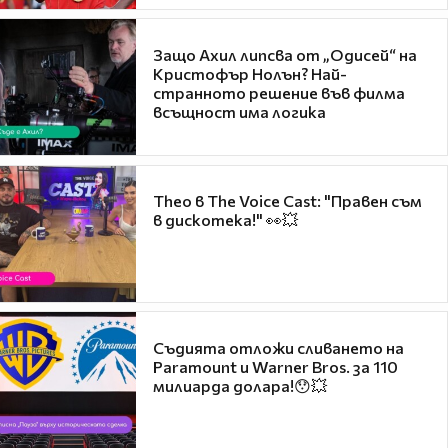
Защо Ахил липсва от „Одисей“ на
Кристофър Нолън? Най-
странното решение във филма
всъщност има логика
Theo в The Voice Cast: "Правен съм
в дискотека!" 👀💥
Съдията отложи сливането на
Paramount и Warner Bros. за 110
милиарда долара!😯💥