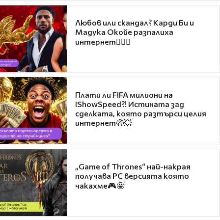
Любов или скандал? Карди Би и
Мадука Окойе разпалиха
интернет❤️‍🔥🔥
Плати ли FIFA милиони на
IShowSpeed?! Истината зад
сделката, която разтърси целия
интернет🤑💥
„Game of Thrones“ най-накрая
получава PC версията която
чакахме🎮🤩