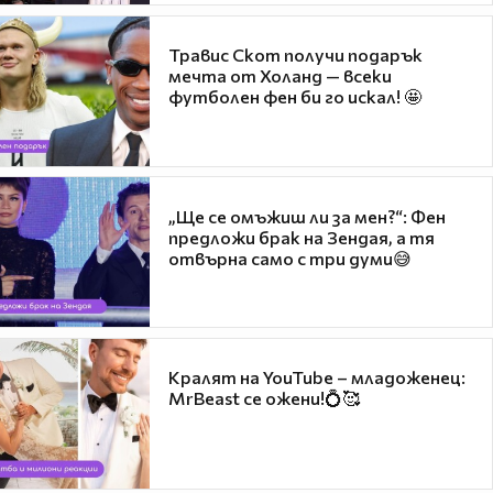
Травис Скот получи подарък
мечта от Холанд — всеки
футболен фен би го искал! 🤩
„Ще се омъжиш ли за мен?“: Фен
предложи брак на Зендая, а тя
отвърна само с три думи😅
Кралят на YouTube – младоженец:
MrBeast се ожени!💍🥰