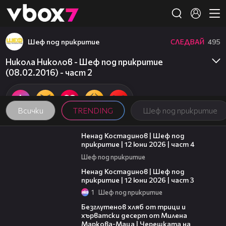
Member of
👾
Шеф под прикритие
СЛЕДВАЙ
495
Никола Николов - Шеф под прикритие
(08.02.2016) - част 2
Всички
TRENDING
Шеф под прикритие
16:45
Ненад Костадинов | Шеф под
прикритие | 12 юни 2026 | част 4
Шеф под прикритие
11:32
Ненад Костадинов | Шеф под
прикритие | 12 юни 2026 | част 3
1
Шеф под прикритие
15:35
Безглутенов хляб от трици и
хърватски десерт от Милена
Маркова-Маца | Черешката на