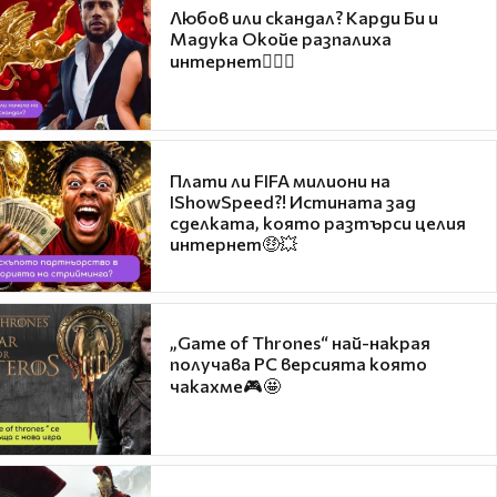
Любов или скандал? Карди Би и
Мадука Окойе разпалиха
интернет❤️‍🔥🔥
Плати ли FIFA милиони на
IShowSpeed?! Истината зад
сделката, която разтърси целия
интернет🤑💥
„Game of Thrones“ най-накрая
получава PC версията която
чакахме🎮🤩