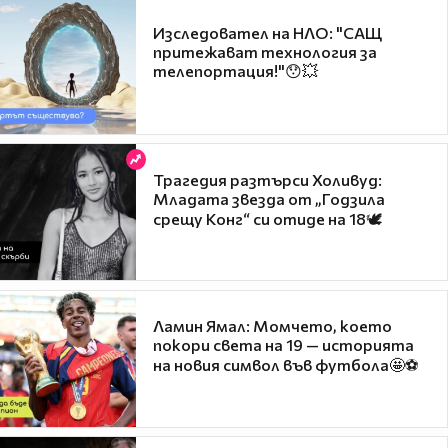
Изследовател на НЛО: "САЩ
притежават технология за
телепортация!"😯💥
Трагедия разтърси Холивуд:
Младата звезда от „Годзила
срещу Конг“ си отиде на 18🕊️
Ламин Ямал: Момчето, което
покори света на 19 — историята
на новия символ във футбола🤩⚽