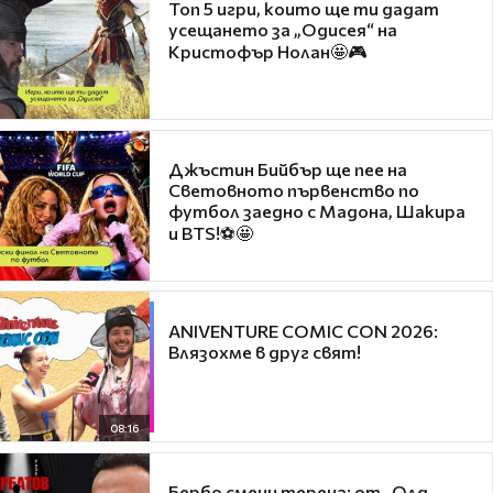
Топ 5 игри, които ще ти дадат
усещането за „Одисея“ на
Кристофър Нолан🤩🎮
Джъстин Бийбър ще пее на
Световното първенство по
футбол заедно с Мадона, Шакира
и BTS!⚽🤩
ANIVENTURE COMIC CON 2026:
Влязохме в друг свят!
08:16
Бербо смени терена: от „Олд