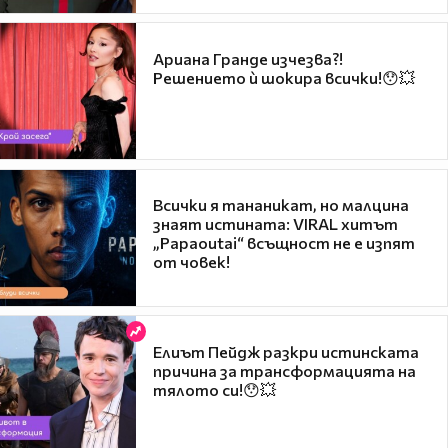
Ариана Гранде изчезва?!
Решението ѝ шокира всички!😯💥
Всички я тананикат, но малцина
знаят истината: VIRAL хитът
„Papaoutai“ всъщност не е изпят
от човек!
Елиът Пейдж разкри истинската
причина за трансформацията на
тялото си!😯💥