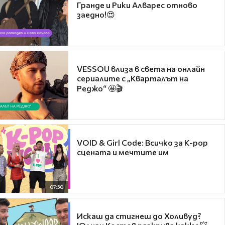
Гранде и Рики Алварес отново
заедно!😍
VESSOU влиза в света на онлайн
сериалите с „Кварталът на
Реджо“ 🤩🎬
VOID & Girl Code: Всичко за K-pop
сцената и мечтите им
07:50
Искаш да стигнеш до Холивуд?