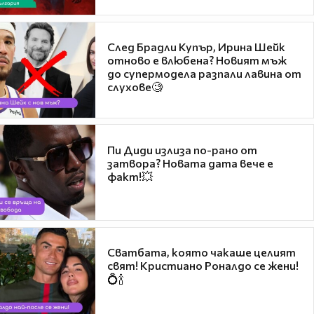
След Брадли Купър, Ирина Шейк
отново е влюбена? Новият мъж
до супермодела разпали лавина от
слухове🧐
Пи Диди излиза по-рано от
затвора? Новата дата вече е
факт!💥
Сватбата, която чакаше целият
свят! Кристиано Роналдо се жени!
💍🍾