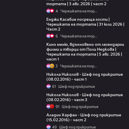
тортата | 3 авг. 2026 | част 2
4
Черешката на тортата
16:45
Енджи Касабие посреща гости |
Черешката на тортата | 31 юли 2026 |
Част 2
6
Черешката на тортата
15:39
Кино меню, вдъхновено от легендарни
филми и творци от Поли Недкова |
Черешката на тортата | 5 авг. 2026 |
част 1
3
Черешката на тортата
15:53
Никола Николов - Шеф под прикритие
(08.02.2016) - част 1
61
Шеф под прикритие
12:10
Никола Николов - Шеф под прикритие
(08.02.2016) - част 3
91
Шеф под прикритие
22:53
Аладин Харфан - Шеф под прикритие
(15.02.2016) - част 2
49
Шеф под прикритие