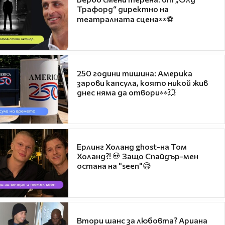
Трафорд“ директно на
театралната сцена👀⚽
250 години тишина: Америка
зарови капсула, която никой жив
днес няма да отвори👀💥
Ерлинг Холанд ghost-на Том
Холанд?! 💀 Защо Спайдър-мен
остана на "seen"😅
Втори шанс за любовта? Ариана