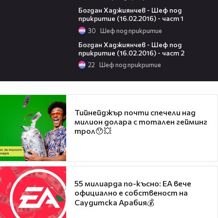
15:04
Богдан Хаджиянчев - Шеф под
прикритие (16.02.2016) - част 1
30
Шеф под прикритие
17:00
Богдан Хаджиянчев - Шеф под
прикритие (16.02.2016) - част 2
22
Шеф под прикритие
Тийнейджър почти спечели над
милион долара с тотален гейминг
трол😯💥
55 милиарда по-късно: EA вече
официално е собственост на
Саудитска Арабия💰