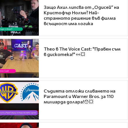
Защо Ахил липсва от „Одисей“ на
Кристофър Нолън? Най-
странното решение във филма
всъщност има логика
Theo в The Voice Cast: "Правен съм
в дискотека!" 👀💥
Съдията отложи сливането на
Paramount и Warner Bros. за 110
милиарда долара!😯💥