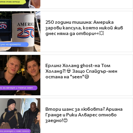
250 години тишина: Америка
зарови капсула, която никой жив
днес няма да отвори👀💥
Ерлинг Холанд ghost-на Том
Холанд?! 💀 Защо Спайдър-мен
остана на "seen"😅
Втори шанс за любовта? Ариана
Гранде и Рики Алварес отново
заедно!😍