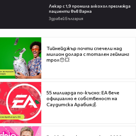
Лекар с 1,9 промила алкохол преглежда
пациенти във Варна
Здравей България
Тийнейджър почти спечели над
милион долара с тотален гейминг
трол😯💥
55 милиарда по-късно: EA вече
официално е собственост на
Саудитска Арабия💰