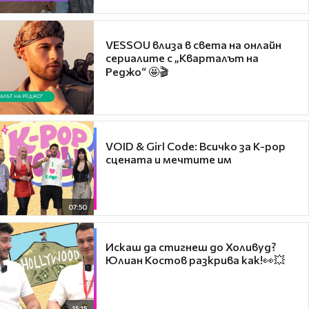
VESSOU влиза в света на онлайн
сериалите с „Кварталът на
Реджо“ 🤩🎬
VOID & Girl Code: Всичко за K-pop
сцената и мечтите им
07:50
Искаш да стигнеш до Холивуд?
Юлиан Костов разкрива как!👀💥
15:15