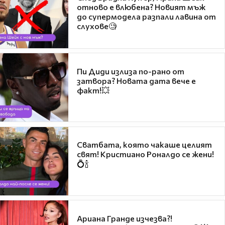
отново е влюбена? Новият мъж
до супермодела разпали лавина от
слухове🧐
Пи Диди излиза по-рано от
затвора? Новата дата вече е
факт!💥
Сватбата, която чакаше целият
свят! Кристиано Роналдо се жени!
💍🍾
Ариана Гранде изчезва?!