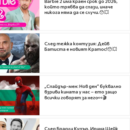
Barbie 2 има краен срок до 2026,
който трябва да спази, иначе
никога няма да се случи.😯💥
След тежка контузия: Дейв
Батиста е новият Кратос!😯💥
„Спайдър-мен: Нов ден“ буквално
взриви кината у нас – ето защо
всички говорят за него👀🎬
След Брадли Купър, Ирина Шейк