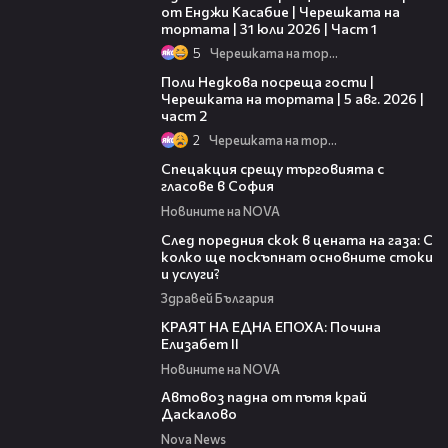
от Енджи Касабие | Черешката на
тортата | 31 юли 2026 | Част 1
5
Черешката на тортата
13:03
Поли Недкова посреща гости |
Черешката на тортата | 5 авг. 2026 |
част 2
2
Черешката на тортата
01:00
Спецакция срещу търговията с
гласове в София
Новините на NOVA
07:45
След поредния скок в цената на газа: С
колко ще поскъпнат основните стоки
и услуги?
Здравей България
04:36
КРАЯТ НА ЕДНА ЕПОХА: Почина
Елизабет II
Новините на NOVA
01:45
Автовоз падна от пътя край
Даскалово
Nova News
07:20