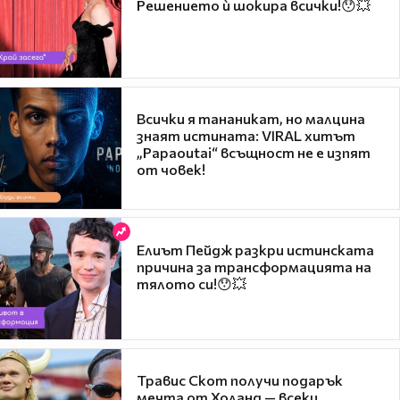
Решението ѝ шокира всички!😯💥
Всички я тананикат, но малцина
знаят истината: VIRAL хитът
„Papaoutai“ всъщност не е изпят
от човек!
Елиът Пейдж разкри истинската
причина за трансформацията на
тялото си!😯💥
Травис Скот получи подарък
мечта от Холанд — всеки