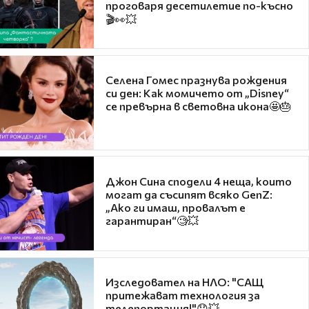
проговаря десетилетие по-късно
🎬👀💥
Селена Гомес празнува рождения
си ден: Как момичето от „Disney“
се превърна в световна икона🤩🎂
Джон Сина сподели 4 неща, които
могат да съсипят всяко GenZ:
„Ако ги имаш, провалът е
гарантиран“🧐💥
Изследовател на НЛО: "САЩ
притежават технология за
телепортация!"😯💥