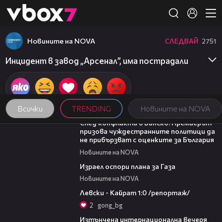
Member of
👾
Новините на NOVA
СЛЕДВАЙ
2751
Инцидент в завод „Арсенал”, има пострадали
Всички
TRENDING
Новините на NOVA
08:08
След конфликта в Банско: Премиерът
призова чуждестранните политици да
не прибързват с оценките за България
Новините на NOVA
00:46
Израел оспори плана за Газа
Новините на NOVA
05:57
Левски - Кайрат 1:0 /репортаж/
2
gong_bg
18:07
Изтънчена интернационална вечеря