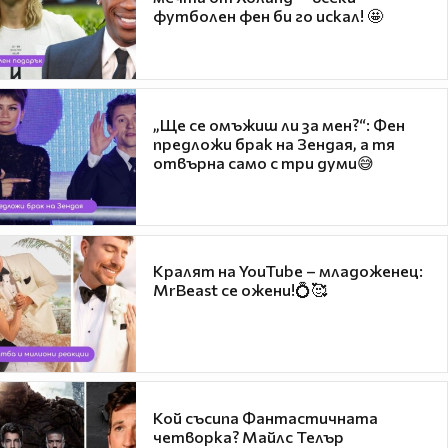
футболен фен би го искал! 🤩
„Ще се омъжиш ли за мен?“: Фен
предложи брак на Зендая, а тя
отвърна само с три думи😅
Кралят на YouTube – младоженец:
MrBeast се ожени!💍🥰
Кой съсипа Фантастичната
четворка? Майлс Телър