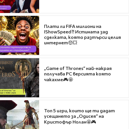
Плати ли FIFA милиони на
IShowSpeed?! Истината зад
сделката, която разтърси целия
интернет🤑💥
„Game of Thrones“ най-накрая
получава PC версията която
чакахме🎮🤩
Топ 5 игри, които ще ти дадат
усещането за „Одисея“ на
Кристофър Нолан🤩🎮