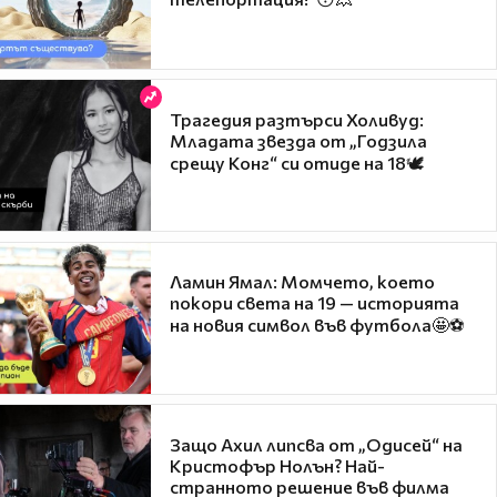
Трагедия разтърси Холивуд:
Младата звезда от „Годзила
срещу Конг“ си отиде на 18🕊️
Ламин Ямал: Момчето, което
покори света на 19 — историята
на новия символ във футбола🤩⚽
Защо Ахил липсва от „Одисей“ на
Кристофър Нолън? Най-
странното решение във филма