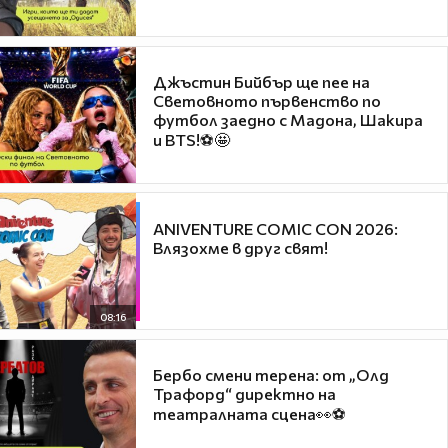
Джъстин Бийбър ще пее на
Световното първенство по
футбол заедно с Мадона, Шакира
и BTS!⚽🤩
ANIVENTURE COMIC CON 2026:
Влязохме в друг свят!
08:16
Бербо смени терена: от „Олд
Трафорд“ директно на
театралната сцена👀⚽