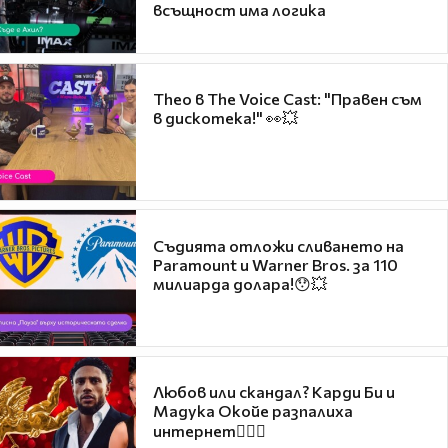
всъщност има логика
Theo в The Voice Cast: "Правен съм
в дискотека!" 👀💥
Съдията отложи сливането на
Paramount и Warner Bros. за 110
милиарда долара!😯💥
Любов или скандал? Карди Би и
Мадука Окойе разпалиха
интернет❤️‍🔥🔥