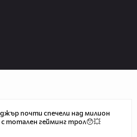
джър почти спечели над милион
 с тотален гейминг трол😯💥