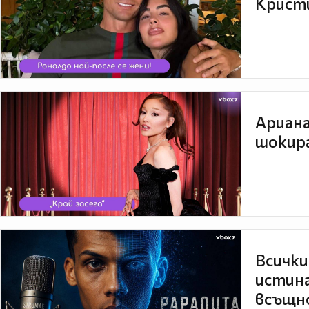
Кристи
Ариана
шокира
Всички
истина
всъщно