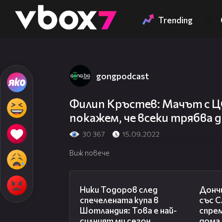
Member of
👾
Trending
gongpodcast
Филип Кръстев: Мачът с Ц
покажем, че всеки трябва д
30 367
15.09.2022
Виж повече
17:33
Ники Тодоров след
Донч
спечелената купа в
със С
Шотландия: Това е най-
спрем
силният ми сезон
дома