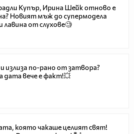
радли Купър, Ирина Шейк отново е
а? Новият мъж до супермодела
и лавина от слухове🧐
и излиза по-рано от затвора?
 дата вече е факт!💥
та, която чакаше целият свят!