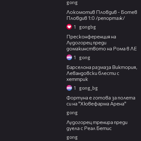
gong
07:26
Локомотив Пловдив - Ботев
Пловдив 1:0 /репортаж/
1
gongbg
17:25
Пресконференция на
Лудогорец преди
домакинството на Рома в ЛЕ
1
gong
00:23
Барселона размаза Виктория,
Левандовски блести с
хеттрик
1
gong_bg
00:11
Фортуна е готова за полета
си на "Хювефарма Арена"
gong
01:25
Лудогорец тренира преди
дуела с Реал Бетис
gong
01:28