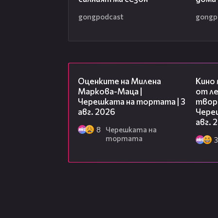
gongpodcast
gongp
14:06
Оценките на Милена
Кино
Маркова-Маца |
от ле
Черешката на тортата | 3
творц
авг. 2026
Чере
авг. 
8
Черешката на
тортата
3