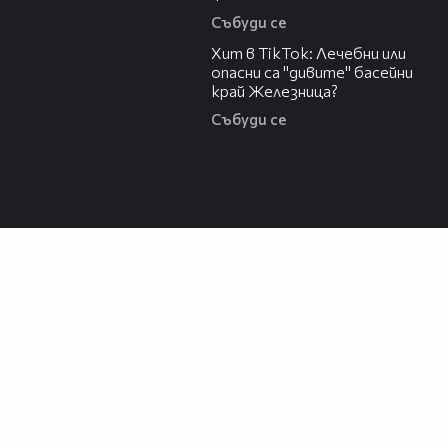
Събуди се
05:33
Хит в TikTok: Лечебни или
опасни са "дивите" басейни
край Железница?
Събуди се