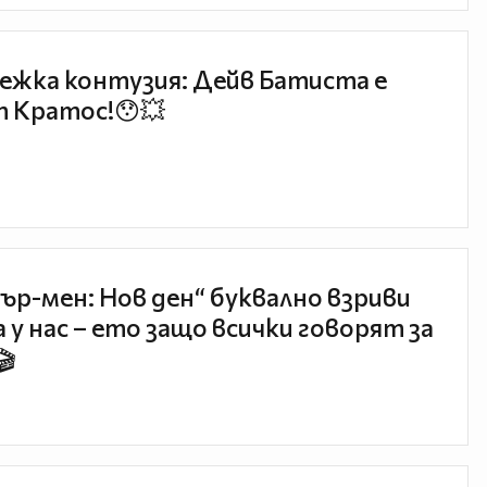
ежка контузия: Дейв Батиста е
 Кратос!😯💥
ър-мен: Нов ден“ буквално взриви
 у нас – ето защо всички говорят за
🎬