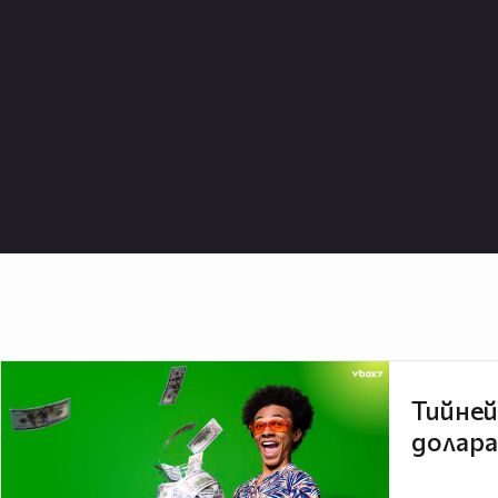
Тийней
долара