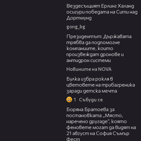
Вездесъщият Ерлинг Халанд
осигури победата на Сити над
Дортмунд
gong_bg
07:12
Президентът: Държавата
трябва да подпомогне
компаниите, които
произвеждат дронове и
антидрон системи
Новините на NOVA
05:08
Булка избра рокля в
цветовете на трибагреника
заради детска мечта
1
Събуди се
11:27
Боряна Братоева за
постановката „Място,
наречено другаде“, която
феновете могат да видят на
21 август на София Съмър
Фест