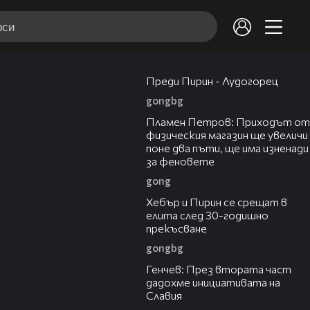
09:14
Преди Пирин - Лудогорец
gongbg
05:33
Пламен Петров: Приходът от
физическия магазин ще увеличи
поне два пъти, ще има изненади
за феновете
gong
02:11
Хебър и Пирин се срещат в
елита след 30-годишно
прекъсване
gongbg
02:04
Генчев: През втората част
дадохме инициативата на
Славия