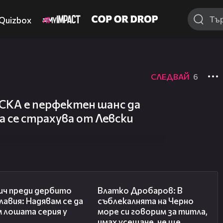
Quizbox
СЛЕДВАЙ
6
СКА е перфектен шанс да
а се страхува от Левски
20:02
17:35
ич преди дербито
Влатко Дробаров: В
лавия: Надявам се да
съблекалнята на Черно
 лошата серия у
море си говорим за титла,
имах усещане, че ще