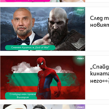
След т
новият
„Спайд
кината
него👀