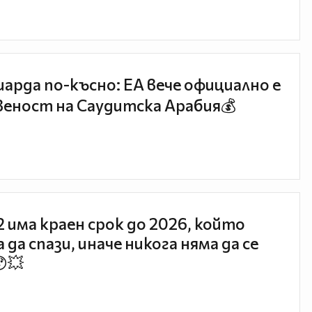
иарда по-късно: EA вече официално е
еност на Саудитска Арабия💰
 2 има краен срок до 2026, който
 да спази, иначе никога няма да се
😯💥