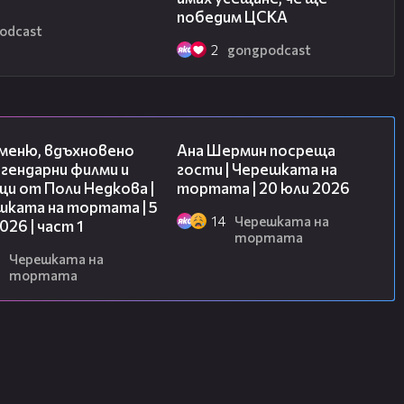
победим ЦСКА
odcast
2
gongpodcast
15:39
19:47
 меню, вдъхновено
Ана Шермин посреща
гендарни филми и
гости | Черешката на
и от Поли Недкова |
тортата | 20 юли 2026
шката на тортата | 5
14
Черешката на
2026 | част 1
тортата
Черешката на
тортата