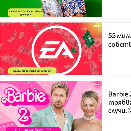
55 мил
собств
Barbie
трябва
случи.