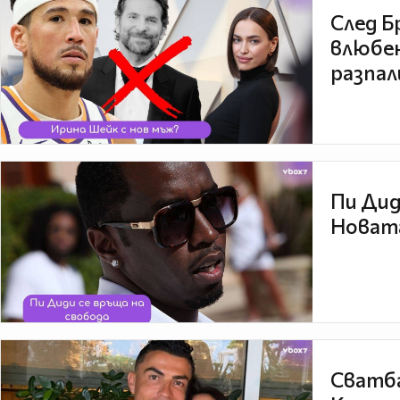
След Б
влюбен
разпал
Пи Дид
Новата
Сватба