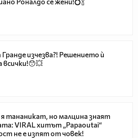
ано Роналдо се жени!💍🍾
 Гранде изчезва?! Решението ѝ
 всички!😯💥
 я тананикат, но малцина знаят
та: VIRAL хитът „Papaoutai“
ст не е изпят от човек!