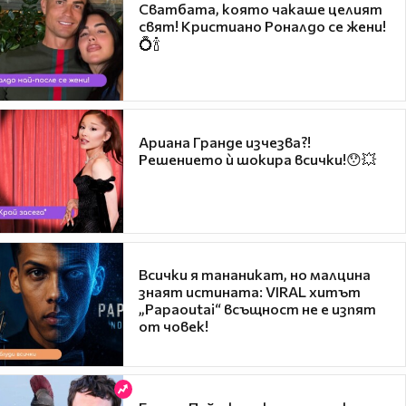
Сватбата, която чакаше целият
свят! Кристиано Роналдо се жени!
💍🍾
Ариана Гранде изчезва?!
Решението ѝ шокира всички!😯💥
Всички я тананикат, но малцина
знаят истината: VIRAL хитът
„Papaoutai“ всъщност не е изпят
от човек!