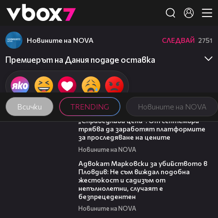
Member of
👾
Новините на NOVA
СЛЕДВАЙ
2751
Премиерът на Дания подаде оставка
Всички
TRENDING
Новините на NOVA
03:12
„Справедлива цена“: От септември
трябва да заработят платформите
за проследяване на цените
Новините на NOVA
01:06
Адвокат Марковски за убийството в
Пловдив: Не съм виждал подобна
жестокост и садизъм от
непълнолетни, случаят е
безпрецедентен
Новините на NOVA
20:17