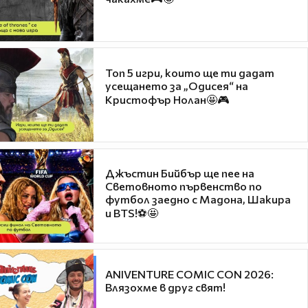
Топ 5 игри, които ще ти дадат
усещането за „Одисея“ на
Кристофър Нолан🤩🎮
Джъстин Бийбър ще пее на
Световното първенство по
футбол заедно с Мадона, Шакира
и BTS!⚽🤩
ANIVENTURE COMIC CON 2026:
Влязохме в друг свят!