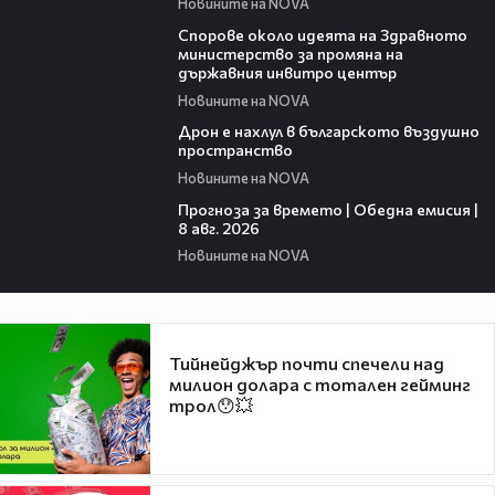
Новините на NOVA
00:50
Спорове около идеята на Здравното
министерство за промяна на
държавния инвитро център
Новините на NOVA
07:30
Дрон е нахлул в българското въздушно
пространство
Новините на NOVA
02:03
Прогноза за времето | Обедна емисия |
8 авг. 2026
Новините на NOVA
Тийнейджър почти спечели над
милион долара с тотален гейминг
трол😯💥