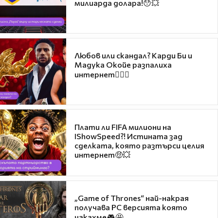
милиарда долара!😯💥
Любов или скандал? Карди Би и
Мадука Окойе разпалиха
интернет❤️‍🔥🔥
Плати ли FIFA милиони на
IShowSpeed?! Истината зад
сделката, която разтърси целия
интернет🤑💥
„Game of Thrones“ най-накрая
получава PC версията която
чакахме🎮🤩