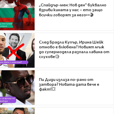
„Спайдър-мен: Нов ден“ буквално
взриви кината у нас – ето защо
всички говорят за него👀🎬
След Брадли Купър, Ирина Шейк
отново е влюбена? Новият мъж
до супермодела разпали лавина от
слухове🧐
Пи Диди излиза по-рано от
затвора? Новата дата вече е
факт!💥