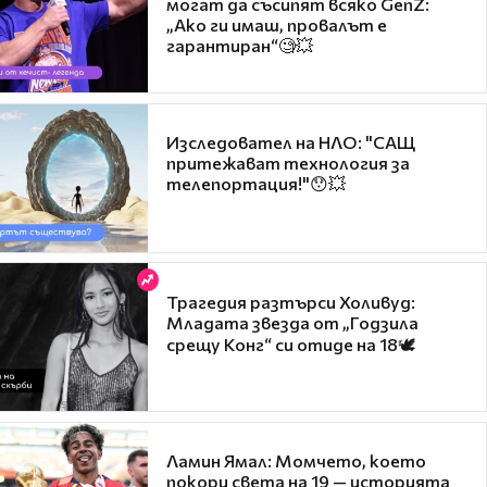
могат да съсипят всяко GenZ:
„Ако ги имаш, провалът е
гарантиран“🧐💥
Изследовател на НЛО: "САЩ
притежават технология за
телепортация!"😯💥
Трагедия разтърси Холивуд:
Младата звезда от „Годзила
срещу Конг“ си отиде на 18🕊️
Ламин Ямал: Момчето, което
покори света на 19 — историята