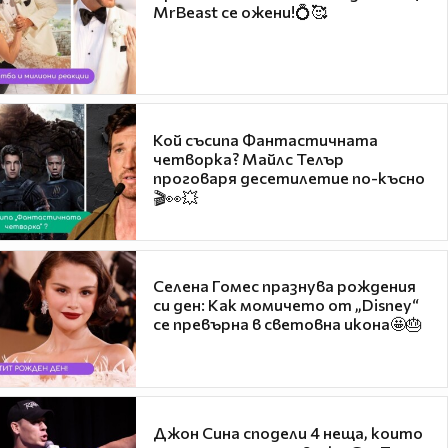
MrBeast се ожени!💍🥰
Кой съсипа Фантастичната
четворка? Майлс Телър
проговаря десетилетие по-късно
🎬👀💥
Селена Гомес празнува рождения
си ден: Как момичето от „Disney“
се превърна в световна икона🤩🎂
Джон Сина сподели 4 неща, които