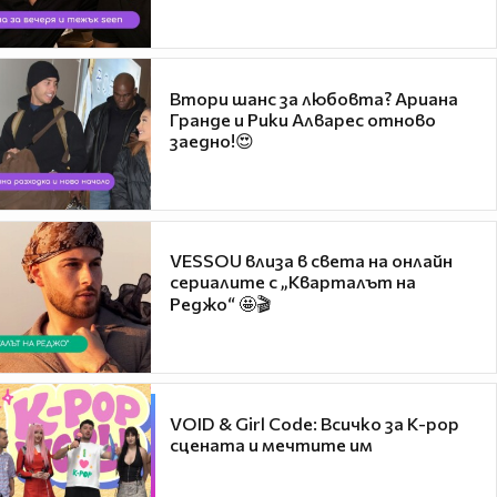
Втори шанс за любовта? Ариана
Гранде и Рики Алварес отново
заедно!😍
VESSOU влиза в света на онлайн
сериалите с „Кварталът на
Реджо“ 🤩🎬
VOID & Girl Code: Всичко за K-pop
сцената и мечтите им