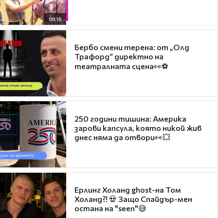
08:16
Бербо смени терена: от „Олд
Трафорд“ директно на
театралната сцена👀⚽
250 години тишина: Америка
зарови капсула, която никой жив
днес няма да отвори👀💥
Ерлинг Холанд ghost-на Том
Холанд?! 💀 Защо Спайдър-мен
остана на "seen"😅