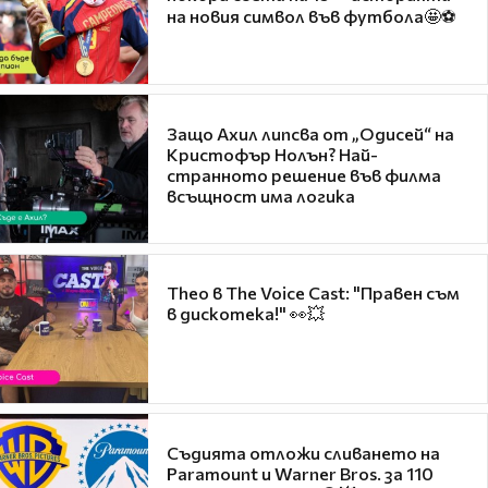
на новия символ във футбола🤩⚽
Защо Ахил липсва от „Одисей“ на
Кристофър Нолън? Най-
странното решение във филма
всъщност има логика
Theo в The Voice Cast: "Правен съм
в дискотека!" 👀💥
Съдията отложи сливането на
Paramount и Warner Bros. за 110