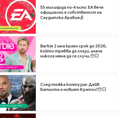
55 милиарда по-късно: EA вече
официално е собственост на
Саудитска Арабия💰
Barbie 2 има краен срок до 2026,
който трябва да спази, иначе
никога няма да се случи.😯💥
След тежка контузия: Дейв
Батиста е новият Кратос!😯💥