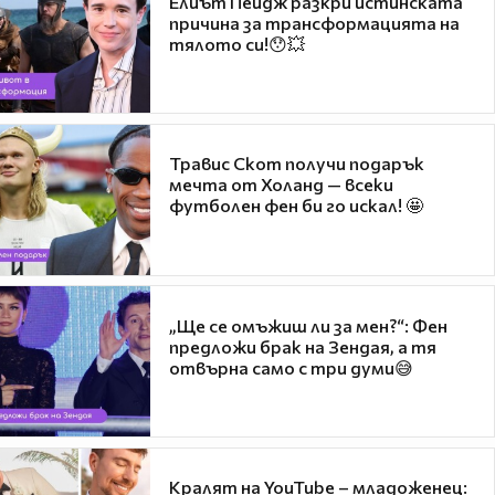
Елиът Пейдж разкри истинската
причина за трансформацията на
тялото си!😯💥
Травис Скот получи подарък
мечта от Холанд — всеки
футболен фен би го искал! 🤩
„Ще се омъжиш ли за мен?“: Фен
предложи брак на Зендая, а тя
отвърна само с три думи😅
Кралят на YouTube – младоженец: