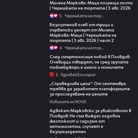
Милена Маркова-Маца посреща гости
| Черешката на тортата | 3 авг. 2026
5
Черешката на тортата
15:35
Безглутенов хляб от трици и
хърватски десерт от Милена
Маркова-Маца | Черешката на
тортата | 3 авг. 2026 | част 2
4
Черешката на тортата
09:32
След смъртоносния побой в Пловдив:
Очевидци твърдят, че сред групата
тийнейджъри е имало и момичета
2
Здравей България
03:12
„Справедлива цена“: От септември
трябва да заработят платформите
за проследяване на цените
Новините на NOVA
01:06
Адвокат Марковски за убийството в
Пловдив: Не съм виждал подобна
жестокост и садизъм от
непълнолетни, случаят е
безпрецедентен