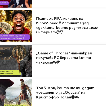
Плати ли FIFA милиони на
IShowSpeed?! Истината зад
сделката, която разтърси целия
интернет🤑💥
„Game of Thrones“ най-накрая
получава PC версията която
чакахме🎮🤩
Топ 5 игри, които ще ти дадат
усещането за „Одисея“ на
Кристофър Нолан🤩🎮