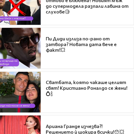
отново е влюбена? Новият мъж
до супермодела разпали лавина от
слухове🧐
Пи Диди излиза по-рано от
затвора? Новата дата вече е
факт!💥
Сватбата, която чакаше целият
свят! Кристиано Роналдо се жени!
💍🍾
Ариана Гранде изчезва?!
Решението ѝ шокира всички!😯💥