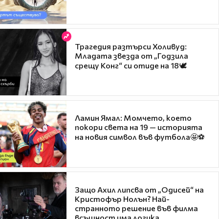
Трагедия разтърси Холивуд:
Младата звезда от „Годзила
срещу Конг“ си отиде на 18🕊️
Ламин Ямал: Момчето, което
покори света на 19 — историята
на новия символ във футбола🤩⚽
Защо Ахил липсва от „Одисей“ на
Кристофър Нолън? Най-
странното решение във филма
всъщност има логика