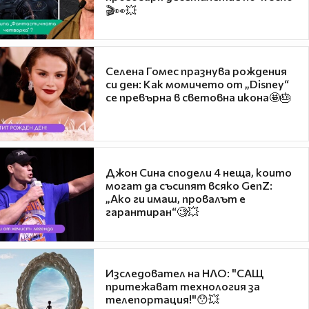
🎬👀💥
Селена Гомес празнува рождения
си ден: Как момичето от „Disney“
се превърна в световна икона🤩🎂
Джон Сина сподели 4 неща, които
могат да съсипят всяко GenZ:
„Ако ги имаш, провалът е
гарантиран“🧐💥
Изследовател на НЛО: "САЩ
притежават технология за
телепортация!"😯💥