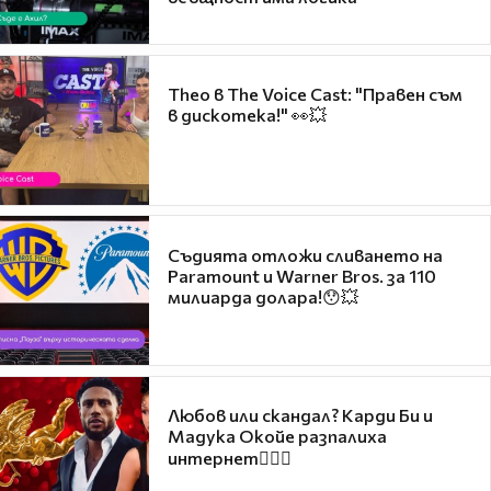
Theo в The Voice Cast: "Правен съм
в дискотека!" 👀💥
Съдията отложи сливането на
Paramount и Warner Bros. за 110
милиарда долара!😯💥
Любов или скандал? Карди Би и
Мадука Окойе разпалиха
интернет❤️‍🔥🔥