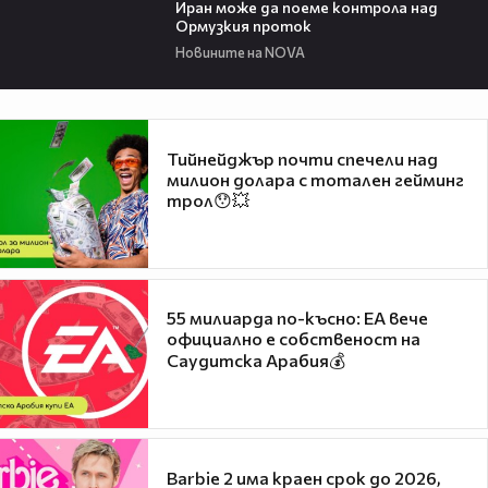
Иран може да поеме контрола над
Ормузкия проток
Новините на NOVA
Тийнейджър почти спечели над
милион долара с тотален гейминг
трол😯💥
55 милиарда по-късно: EA вече
официално е собственост на
Саудитска Арабия💰
Barbie 2 има краен срок до 2026,