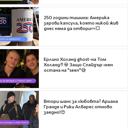
250 години тишина: Америка
зарови капсула, която никой жив
днес няма да отвори👀💥
Ерлинг Холанд ghost-на Том
Холанд?! 💀 Защо Спайдър-мен
остана на "seen"😅
Втори шанс за любовта? Ариана
Гранде и Рики Алварес отново
заедно!😍