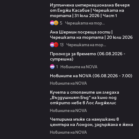
Изтънчена интернационална вечеря
от Енджи Касабие | Черешката на
тортата | 31 юли 2026 | Част 1
5
Черешката на тортата
19:47
Ана Шермин посреща гости |
Черешката на тортата | 20 юли 2026
13
Черешката на тортата
01:47
Прогноза за времето (06.08.2026 -
сутрешна)
1
Новините на NOVA
05:35
Новините на NOVA (06.08.2026 - 7.00)
Новините на NOVA
00:51
Кучета и стопаните им гледаха
„Въздушният Бъд“ на кино под
открито небе в Лос Анджелис
Новините на NOVA
00:39
Четирима мъже са намушкани в
центъра на Лондон, задържана е жена
Новините на NOVA
00:52