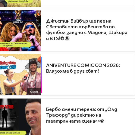
Джъстин Бийбър ще пее на
Световното първенство по
футбол заедно с Мадона, Шакира
и BTS!⚽🤩
ANIVENTURE COMIC CON 2026:
Влязохме в друг свят!
08:16
Бербо смени терена: от „Олд
Трафорд“ директно на
театралната сцена👀⚽