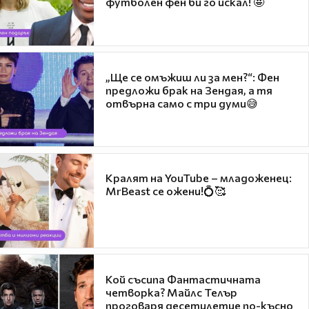
футболен фен би го искал! 🤩
„Ще се омъжиш ли за мен?“: Фен
предложи брак на Зендая, а тя
отвърна само с три думи😅
Кралят на YouTube – младоженец:
MrBeast се ожени!💍🥰
Кой съсипа Фантастичната
четворка? Майлс Телър
проговаря десетилетие по-късно