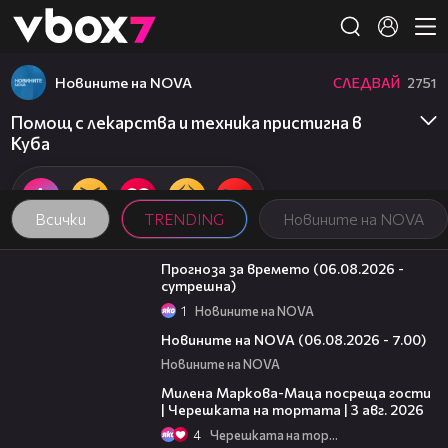
Member of
👾
Новините на NOVA
СЛЕДВАЙ
2751
Помощ с лекарства и техника пристигна в
Куба
Всички
TRENDING
Новините на NOVA
01:47
Прогноза за времето (06.08.2026 -
сутрешна)
1
Новините на NOVA
05:35
Новините на NOVA (06.08.2026 - 7.00)
Новините на NOVA
20:17
Милена Маркова-Маца посреща гости
| Черешката на тортата | 3 авг. 2026
4
Черешката на тортата
18:07