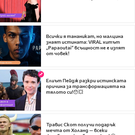
Всички я тананикат, но малцина
знаят истината: VIRAL хитът
„Papaoutai“ всъщност не е изпят
от човек!
Елиът Пейдж разкри истинската
причина за трансформацията на
тялото си!😯💥
Травис Скот получи подарък
мечта от Холанд — всеки