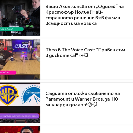
Защо Ахил липсва от „Одисей“ на
Кристофър Нолън? Най-
странното решение във филма
всъщност има логика
Theo в The Voice Cast: "Правен съм
в дискотека!" 👀💥
Съдията отложи сливането на
Paramount и Warner Bros. за 110
милиарда долара!😯💥