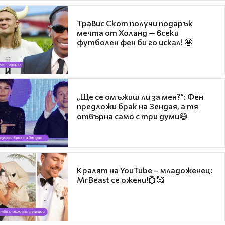
Травис Скот получи подарък
мечта от Холанд — всеки
футболен фен би го искал! 🤩
„Ще се омъжиш ли за мен?“: Фен
предложи брак на Зендая, а тя
отвърна само с три думи😅
Кралят на YouTube – младоженец:
MrBeast се ожени!💍🥰