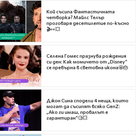
Кой съсипа Фантастичната
четворка? Майлс Телър
проговаря десетилетие по-късно
🎬👀💥
Селена Гомес празнува рождения
си ден: Как момичето от „Disney“
се превърна в световна икона🤩🎂
Джон Сина сподели 4 неща, които
могат да съсипят всяко GenZ:
„Ако ги имаш, провалът е
гарантиран“🧐💥