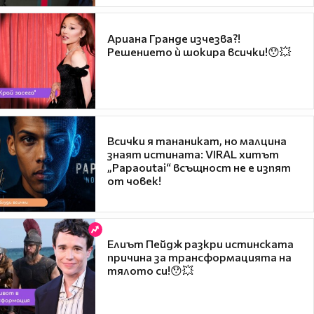
Ариана Гранде изчезва?!
Решението ѝ шокира всички!😯💥
Всички я тананикат, но малцина
знаят истината: VIRAL хитът
„Papaoutai“ всъщност не е изпят
от човек!
Елиът Пейдж разкри истинската
причина за трансформацията на
тялото си!😯💥