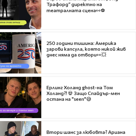
Трафорд“ директно на
театралната сцена👀⚽
250 години тишина: Америка
зарови капсула, която никой жив
днес няма да отвори👀💥
Ерлинг Холанд ghost-на Том
Холанд?! 💀 Защо Спайдър-мен
остана на "seen"😅
Втори шанс за любовта? Ариана