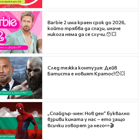
Barbie 2 има краен срок до 2026,
който трябва да спази, иначе
никога няма да се случи.😯💥
След тежка контузия: Дейв
Батиста е новият Кратос!😯💥
„Спайдър-мен: Нов ден“ буквално
взриви кината у нас – ето защо
всички говорят за него👀🎬