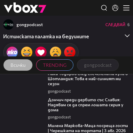
Member of
👾
gongpodcast
СЛЕДВАЙ
6
Истинската палатка на бедуините
Всички
TRENDING
gongpodcast
17:33
Ники Тодоров след спечелената купа в
Шотландия: Това е най-силният ми
сезон
gongpodcast
20:02
Дончич преди дербито със Славия:
Надявам се да спрем лошата серия у
дома
gongpodcast
20:17
Милена Маркова-Маца посреща гости
| Черешката на тортата | 3 авг. 2026