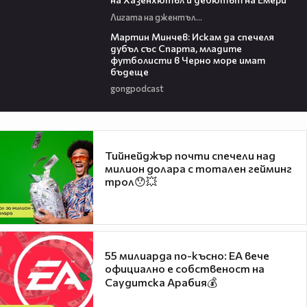
Лигата на джентълмените
13:48
Мартин Минчев: Искам да спечеля
дубъл със Спарта, младите
футболисти в Черно море имат
бъдеще
gongpodcast
Тийнейджър почти спечели над
милион долара с тотален гейминг
трол😯💥
55 милиарда по-късно: EA вече
официално е собственост на
Саудитска Арабия💰