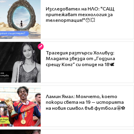
Изследовател на НЛО: "САЩ
притежават технология за
телепортация!"😯💥
Трагедия разтърси Холивуд:
Младата звезда от „Годзила
срещу Конг“ си отиде на 18🕊️
Ламин Ямал: Момчето, което
покори света на 19 — историята
на новия символ във футбола🤩⚽