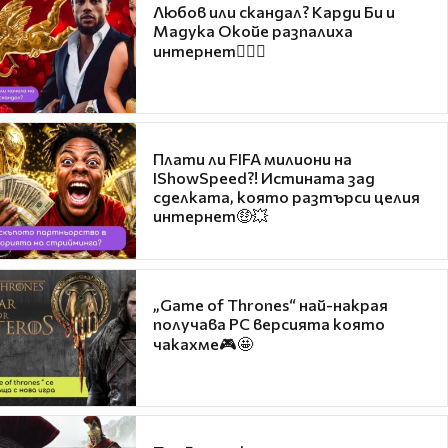
Любов или скандал? Карди Би и
Мадука Окойе разпалиха
интернет❤️‍🔥🔥
Плати ли FIFA милиони на
IShowSpeed?! Истината зад
сделката, която разтърси целия
интернет🤑💥
„Game of Thrones“ най-накрая
получава PC версията която
чакахме🎮🤩