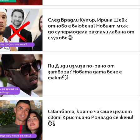
След Брадли Купър, Ирина Шейк
отново е влюбена? Новият мъж
до супермодела разпали лавина от
слухове🧐
Пи Диди излиза по-рано от
затвора? Новата дата вече е
факт!💥
Сватбата, която чакаше целият
свят! Кристиано Роналдо се жени!
💍🍾