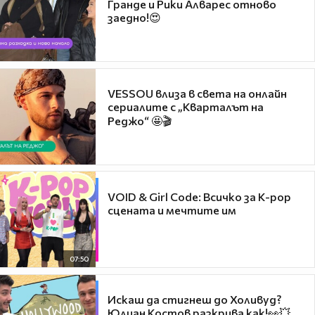
Гранде и Рики Алварес отново
заедно!😍
VESSOU влиза в света на онлайн
сериалите с „Кварталът на
Реджо“ 🤩🎬
VOID & Girl Code: Всичко за K-pop
сцената и мечтите им
07:50
Искаш да стигнеш до Холивуд?
Юлиан Костов разкрива как!👀💥