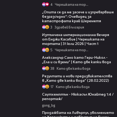
4
Черешката на тортата
06:38
„Опита се да ме засече и изпреварваше
безразсъдно“: Очевидец за
катастрофата край Шереметя
3
Здравей България
18:07
Изтънчена интернационална вечеря
от Енджи Касабие | Черешката на
тортата | 31 юли 2026 | Част 1
5
Черешката на тортата
16:28
Александър Сано като Гери-Никол -
„Ела и си вземи” | Като две капки вода
38
Като две капки вода
09:49
Резултати и нови предизвикателства
в „Като две капки вода” (28.02.2022)
17
Като две капки вода
06:45
Саутхемптън - Нюкасъл Юнайтед 1:4 /
репортаж/
gong_bg
47:17
Продажбата на Ливърпул, уволнението
на Хазенхютъл и дебютът на Емери