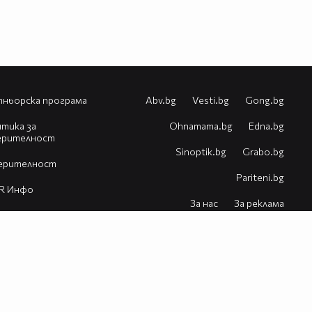
ньорска програма
Abv.bg
Vesti.bg
Gong.bg
тика за
Оhnamama.bg
Edna.bg
ерителност
Sinoptik.bg
Grabo.bg
ерителност
Pariteni.bg
R Инфо
За нас
За реклама
естия
Контакт
Помощ
VBox7 блог
© 2026 Всички права