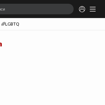
🌈LGBTQ
а