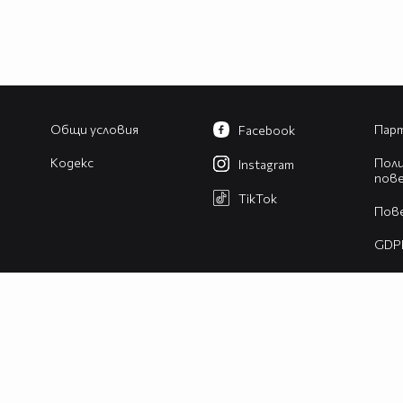
Общи условия
Парт
Facebook
Кодекс
Поли
Instagram
пов
TikTok
Пов
GDP
Изв