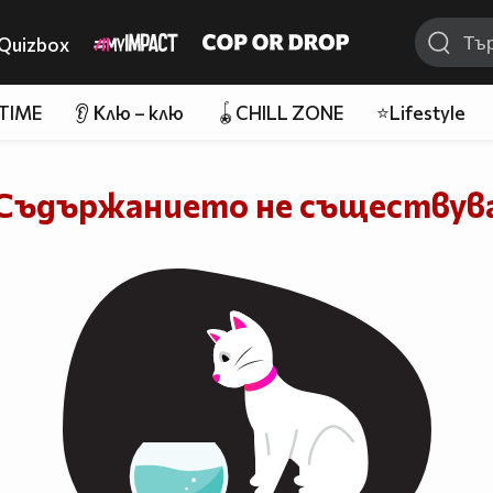
Quizbox
 TIME
👂 Клю – клю
🪀CHILL ZONE
⭐Lifestyle
Съдържанието не съществув