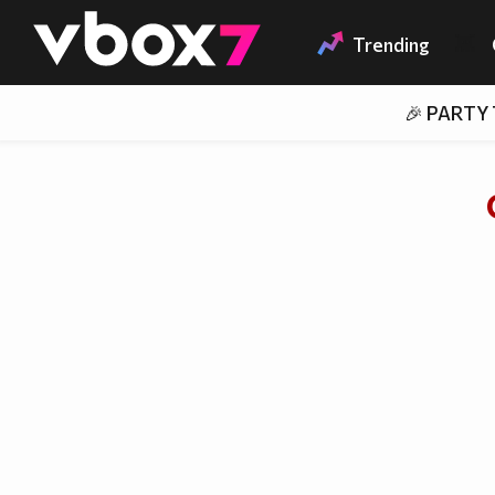
Member of
👾
Trending
🎉 PARTY