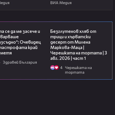
Медия
ВИА Медия
06:38
16:02
а се да ме засече и
Безглутенов хляб от
еварваше
трици и хърватски
азсъдно“: Очевидец
десерт от Милена
атастрофата край
Маркова-Маца |
метя
Черешката на тортата | 3
авг. 2026 | част 1
4
Здравей България
4
Черешката на
тортата