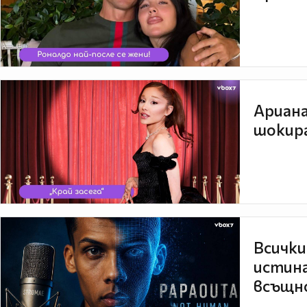
Ариана
шокира
Всички
истина
всъщно