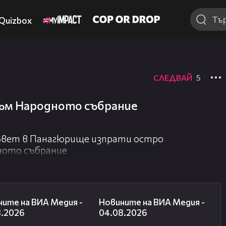
Quizbox
СЛЕДВАЙ
5
ъм Народното събрание
ъвет в Панагюрище изпрати остро
ното събрание
18:17
20:56
ите на ВИА Медия -
Новините на ВИА Медия -
8.2026
04.08.2026