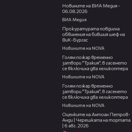
Новините на ВИА Медия -
06.08.2026
ВИА Медия
00:32
Прокуратурата повдигна
обвинения на бившия шеф на
ВиК-Бургас
Новините на NOVA
03:06
Голям пожар временно
затвори "Тракия", в гасенето
се включиха два хеликоптера
Новините на NOVA
03:39
Голям пожар временно
затвори "Тракия", в гасенето
се включиха два хеликоптера
Новините на NOVA
02:47
Оценките на Антоан Петров-
Анди | Черешката на тортата
| 6 авг. 2026