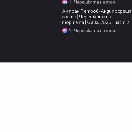
1
Черешката на тортата
11:00
Антоан Петров-Анди посреща
гости | Черешката на
тортата | 6 авг. 2026 | част 2
1
Черешката на тортата