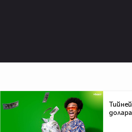
Тийней
долара