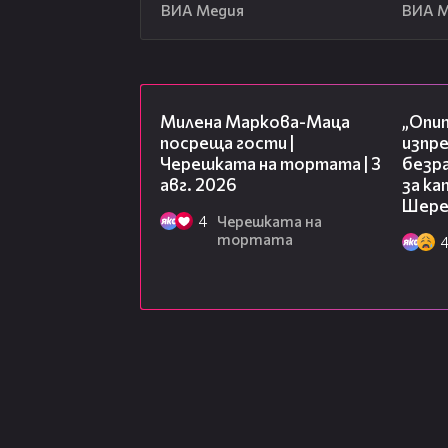
ВИА Медия
ВИА 
20:17
Милена Маркова-Маца
„Опит
посреща гости |
изпр
Черешката на тортата | 3
безр
авг. 2026
за к
Шере
4
Черешката на
тортата