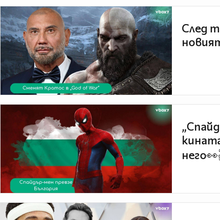
След т
новият
„Спайд
кината
него👀