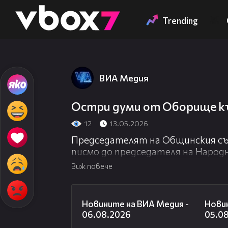
Member of
👾
Trending
ВИА Медия
Остри думи от Оборище к
12
13.05.2026
Председателят на Общинския с
писмо до председателя на Народ
Виж повече
22:43
Новините на ВИА Медия -
Новин
06.08.2026
05.0