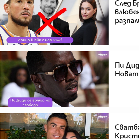
След Б
влюбен
разпал
Пи Дид
Новата
Сватба
Кристи