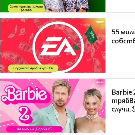
55 мил
собств
Barbie
трябва
случи.