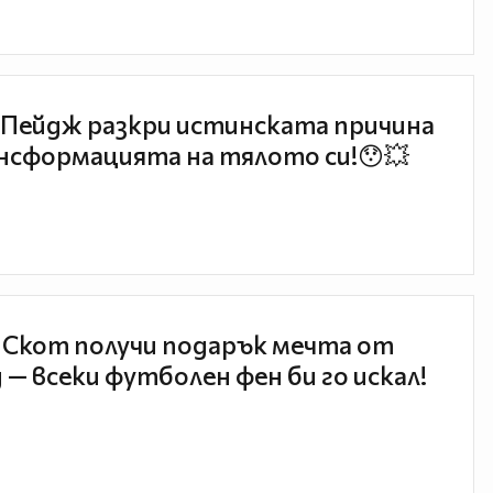
Пейдж разкри истинската причина
нсформацията на тялото си!😯💥
 Скот получи подарък мечта от
 — всеки футболен фен би го искал!