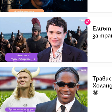
Елиът 
за тра
Травис
Холанд
🤩