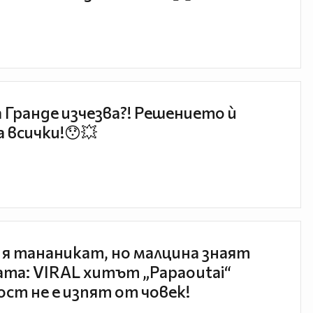
 Гранде изчезва?! Решението ѝ
 всички!😯💥
 я тананикат, но малцина знаят
та: VIRAL хитът „Papaoutai“
ст не е изпят от човек!