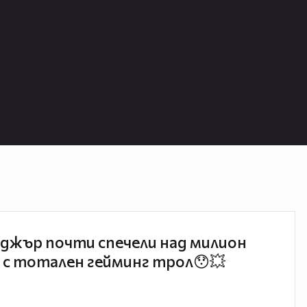
джър почти спечели над милион
 с тотален гейминг трол😯💥