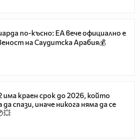
иарда по-късно: EA вече официално е
еност на Саудитска Арабия💰
 2 има краен срок до 2026, който
 да спази, иначе никога няма да се
😯💥