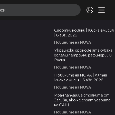
04:51
Спортни новини | Късна емисия
| 6 авг. 2026
Новините на NOVA
00:41
Украински дронове атакуваха
големи петролни рафинерии в
Русия
Новините на NOVA
20:26
Новините на NOVA | Лятна
късна емисия | 6 авг. 2026
Новините на NOVA
00:41
Иран заплашва страните от
Залива, ако не спрат ударите
на САЩ
Новините на NOVA
22:43