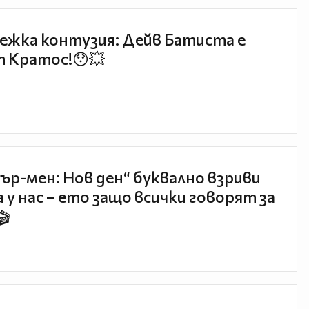
ежка контузия: Дейв Батиста е
 Кратос!😯💥
ър-мен: Нов ден“ буквално взриви
 у нас – ето защо всички говорят за
🎬