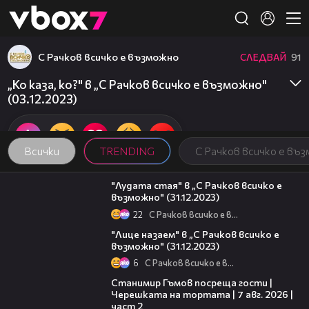
Member of
👾
С Рачков всичко е възможно
СЛЕДВАЙ
91
„Ко каза, ко?" в „С Рачков всичко е възможно"
(03.12.2023)
Всички
TRENDING
С Рачков всичко е въ
18:34
"Лудата стая" в „С Рачков всичко е
възможно" (31.12.2023)
22
С Рачков всичко е възможно
14:03
"Лице назаем" в „С Рачков всичко е
възможно" (31.12.2023)
6
С Рачков всичко е възможно
12:30
Станимир Гъмов посреща гости |
Черешката на тортата | 7 авг. 2026 |
част 2