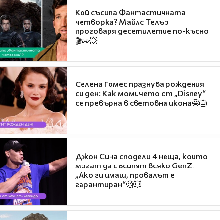
Кой съсипа Фантастичната
четворка? Майлс Телър
проговаря десетилетие по-късно
🎬👀💥
Селена Гомес празнува рождения
си ден: Как момичето от „Disney“
се превърна в световна икона🤩🎂
Джон Сина сподели 4 неща, които
могат да съсипят всяко GenZ:
„Ако ги имаш, провалът е
гарантиран“🧐💥