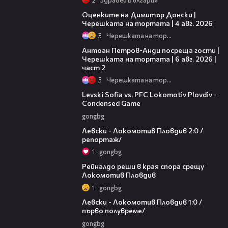
16:45
Оценките на Димитър Донски |
Черешката на тортата | 4 авг. 2026
3
Черешката на тортата
11:00
Антоан Петров-Анди посреща гости |
Черешката на тортата | 6 авг. 2026 |
част 2
3
Черешката на тортата
20:09
Levski Sofia vs. PFC Lokomotiv Plovdiv -
Condensed Game
gongbg
06:10
Левски - Локомотив Пловдив 2:0 /
репортаж/
1
gongbg
01:14
Рейналдо реши в края спора срещу
Локомотив Пловдив
1
gongbg
02:57
Левски - Локомотив Пловдив 1:0 /
първо полувреме/
gongbg
01:07