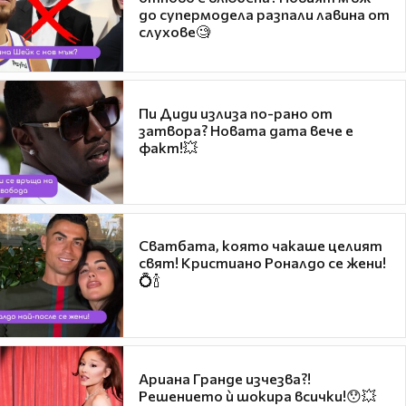
до супермодела разпали лавина от
слухове🧐
Пи Диди излиза по-рано от
затвора? Новата дата вече е
факт!💥
Сватбата, която чакаше целият
свят! Кристиано Роналдо се жени!
💍🍾
Ариана Гранде изчезва?!
Решението ѝ шокира всички!😯💥