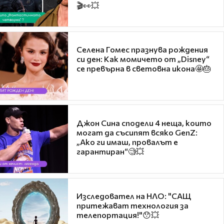
🎬👀💥
Селена Гомес празнува рождения
си ден: Как момичето от „Disney“
се превърна в световна икона🤩🎂
Джон Сина сподели 4 неща, които
могат да съсипят всяко GenZ:
„Ако ги имаш, провалът е
гарантиран“🧐💥
Изследовател на НЛО: "САЩ
притежават технология за
телепортация!"😯💥