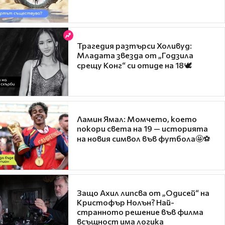
Трагедия разтърси Холивуд:
Младата звезда от „Годзила
срещу Конг“ си отиде на 18🕊️
Ламин Ямал: Момчето, което
покори света на 19 — историята
на новия символ във футбола🤩⚽
Защо Ахил липсва от „Одисей“ на
Кристофър Нолън? Най-
странното решение във филма
всъщност има логика