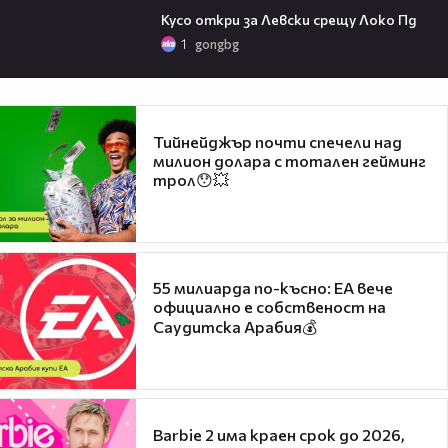
Кусо откри за Левски срещу Локо Пд
1
gongbg
Тийнейджър почти спечели над
милион долара с тотален гейминг
трол😯💥
55 милиарда по-късно: EA вече
официално е собственост на
Саудитска Арабия💰
Barbie 2 има краен срок до 2026,