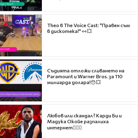
Theo в The Voice Cast: "Правен съм
в дискотека!" 👀💥
Съдията отложи сливането на
Paramount и Warner Bros. за 110
милиарда долара!😯💥
Любов или скандал? Карди Би и
Мадука Окойе разпалиха
интернет❤️‍🔥🔥