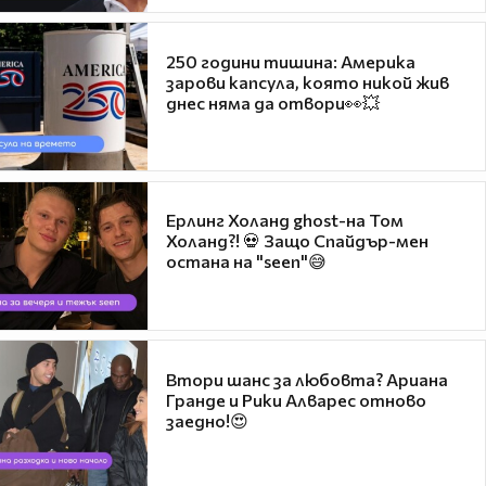
250 години тишина: Америка
зарови капсула, която никой жив
днес няма да отвори👀💥
Ерлинг Холанд ghost-на Том
Холанд?! 💀 Защо Спайдър-мен
остана на "seen"😅
Втори шанс за любовта? Ариана
Гранде и Рики Алварес отново
заедно!😍