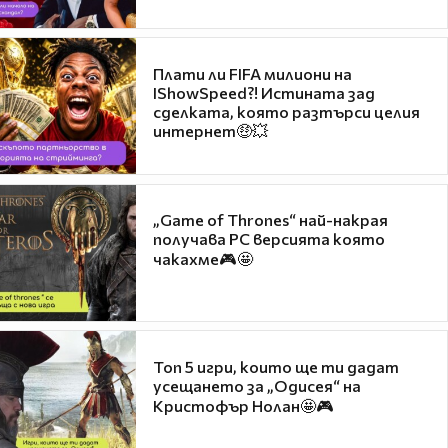
Плати ли FIFA милиони на
IShowSpeed?! Истината зад
сделката, която разтърси целия
интернет🤑💥
„Game of Thrones“ най-накрая
получава PC версията която
чакахме🎮🤩
Топ 5 игри, които ще ти дадат
усещането за „Одисея“ на
Кристофър Нолан🤩🎮