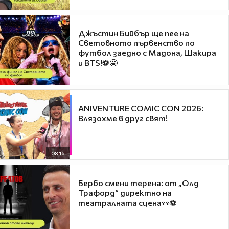
Джъстин Бийбър ще пее на
Световното първенство по
футбол заедно с Мадона, Шакира
и BTS!⚽🤩
ANIVENTURE COMIC CON 2026:
Влязохме в друг свят!
08:16
Бербо смени терена: от „Олд
Трафорд“ директно на
театралната сцена👀⚽