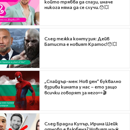
който трябва да спази, иначе
никога няма да се случи.😯💥
След тежка контузия: Дейв
Батиста е новият Кратос!😯💥
„Спайдър-мен: Нов ден“ буквално
взриви кината у нас – ето защо
всички говорят за него👀🎬
След Брадли Купър, Ирина Шейк
отново е влюбена? Новият мъж