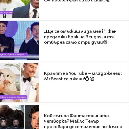
„Ще се омъжиш ли за мен?“: Фен
предложи брак на Зендая, а тя
отвърна само с три думи😅
Кралят на YouTube – младоженец:
MrBeast се ожени!💍🥰
Кой съсипа Фантастичната
четворка? Майлс Телър
проговаря десетилетие по-късно