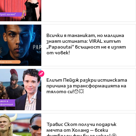
Всички я тананикат, но малцина
знаят истината: VIRAL хитът
„Papaoutai“ всъщност не е изпят
от човек!
Елиът Пейдж разкри истинската
причина за трансформацията на
тялото си!😯💥
Травис Скот получи подарък
мечта от Холанд — всеки
футболен фен би го искал! 🤩