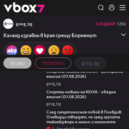
Member of
👾
gong_bg
СЛЕДВАЙ
1256
Халанд изравни в края срещу Борнемут
Всички
TRENDING
gong_bg
05:18
Спортни новини на NOVA - централна
емисия (07.08.2026)
gong_bg
04:03
Спортни новини на NOVA - обедна
емисия (07.08.2026)
gong_bg
09:32
След смъртоносния побой в Пловдив:
Очевидци твърдят, че сред групата
тийнейджъри е имало и момичета
2
Здравей България