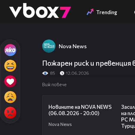
Member of
👾
Trending
Nova News
Пожарен риск и превенция 
85
12.06.2026
Виж повече
23:12
Новините на NOVA NEWS
Засил
(06.08.2026 - 20:00)
на пл
РС Ма
Nova News
Турц