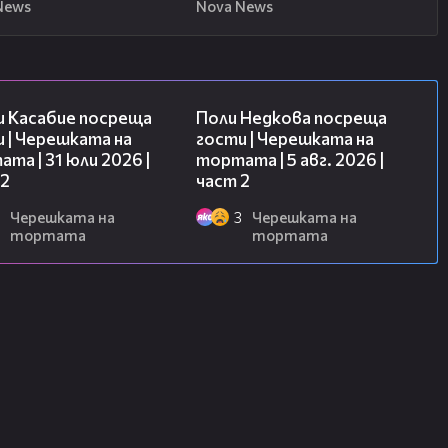
News
Nova News
16:45
13:03
и Касабие посреща
Поли Недкова посреща
 | Черешката на
гости | Черешката на
та | 31 юли 2026 |
тортата | 5 авг. 2026 |
 2
част 2
Черешката на
3
Черешката на
тортата
тортата