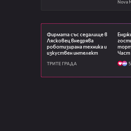
Nova 
00:06
Фирмата със седалище в
Ендж
Лясковец внедрява
гости
роботизирана техника и
торта
изкуствен интелект
Част
ТРИТЕ ГРАДА
5