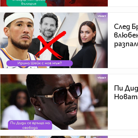
След Б
влюбен
разпал
Пи Дид
Новата