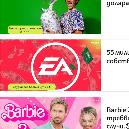
долара
55 мил
собств
Barbie
трябва
случи.