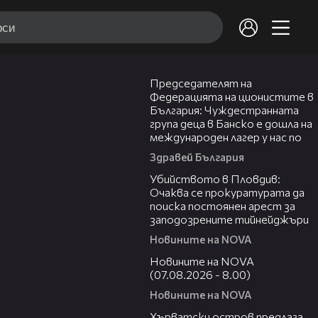
10:34
Председателят на
Федерацията на ционистите в
България: Чуждестранната
група деца в Банско е дошла на
международен лагер у нас по
Здравей България
01:33
Убийството в Пловдив:
Очаква се прокуратурата да
поиска постоянен арест за
заподозрените тийнейджъри
Новините на NOVA
05:52
Новините на NOVA
(07.08.2026 - 8.00)
Новините на NOVA
01:18
Хърватски остров предлага