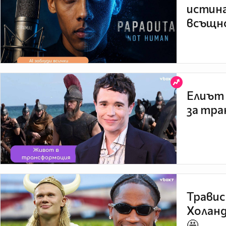
истина
всъщно
Елиът 
за тра
Травис
Холанд
🤩