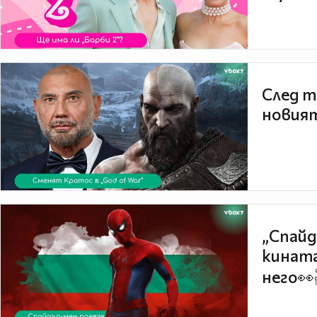
След т
новият
„Спайд
кината
него👀