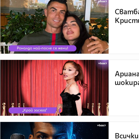
Сватба
Кристи
Ариана
шокира
Всички