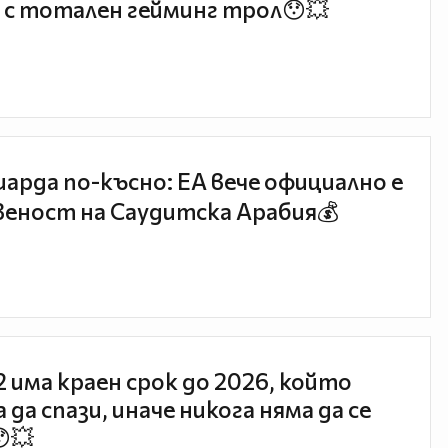
 с тотален гейминг трол😯💥
иарда по-късно: EA вече официално е
еност на Саудитска Арабия💰
 2 има краен срок до 2026, който
 да спази, иначе никога няма да се
😯💥