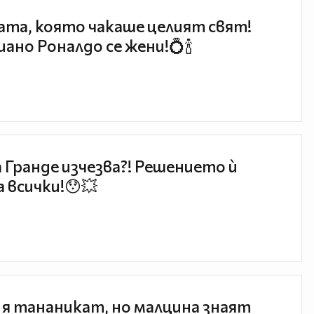
та, която чакаше целият свят!
ано Роналдо се жени!💍🍾
 Гранде изчезва?! Решението ѝ
 всички!😯💥
 я тананикат, но малцина знаят