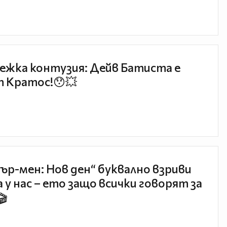
ежка контузия: Дейв Батиста е
 Кратос!😯💥
ър-мен: Нов ден“ буквално взриви
 у нас – ето защо всички говорят за
🎬