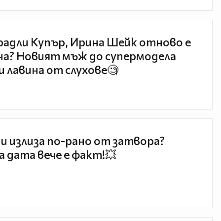
радли Купър, Ирина Шейк отново е
а? Новият мъж до супермодела
и лавина от слухове🧐
и излиза по-рано от затвора?
 дата вече е факт!💥