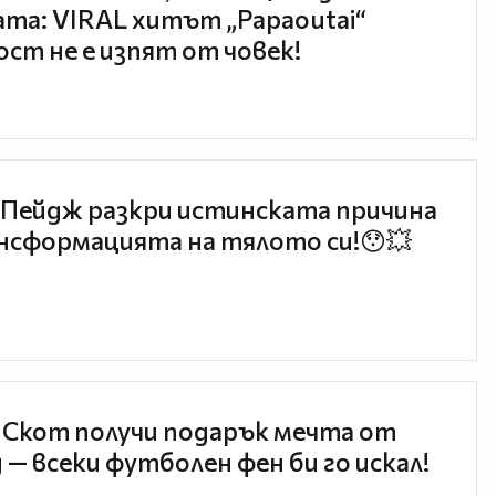
та: VIRAL хитът „Papaoutai“
ст не е изпят от човек!
Пейдж разкри истинската причина
нсформацията на тялото си!😯💥
 Скот получи подарък мечта от
 — всеки футболен фен би го искал!