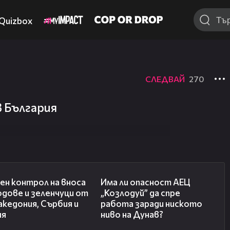
Quizbox
СЛЕДВАЙ
270
в България
01:53
10:12
ен контрол на вноса
Има ли опасност АЕЦ
одове и зеленчуци от
„Козлодуй” да спре
кедония, Сърбия и
работа заради ниското
ия
ниво на Дунав?