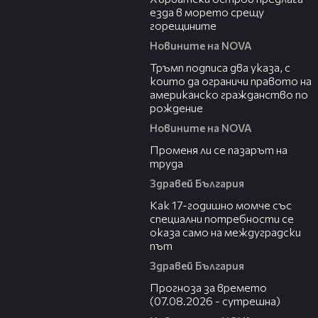
езда в морето срещу
горещините
Новините на NOVA
00:52
Тръмп подписа два указа, с
които да ограничи правото на
американско гражданство по
рождение
Новините на NOVA
12:02
Променя ли се пазарът на
труда
Здравей България
07:54
Как 17-годишно момче със
специални потребности се
оказа само на междуградски
път
Здравей България
01:46
Прогноза за времето
(07.08.2026 - сутрешна)