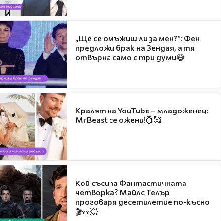
„Ще се омъжиш ли за мен?“: Фен
предложи брак на Зендая, а тя
отвърна само с три думи😅
Кралят на YouTube – младоженец:
MrBeast се ожени!💍🥰
Кой съсипа Фантастичната
четворка? Майлс Телър
проговаря десетилетие по-късно
🎬👀💥