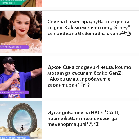
Селена Гомес празнува рождения
си ден: Как момичето от „Disney“
се превърна в световна икона🤩🎂
Джон Сина сподели 4 неща, които
могат да съсипят всяко GenZ:
„Ако ги имаш, провалът е
гарантиран“🧐💥
Изследовател на НЛО: "САЩ
притежават технология за
телепортация!"😯💥