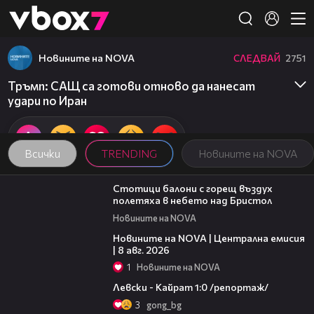
Member of
👾
Новините на NOVA
СЛЕДВАЙ
2751
Тръмп: САЩ са готови отново да нанесат
удари по Иран
Всички
TRENDING
Новините на NOVA
01:47
Стотици балони с горещ въздух
полетяха в небето над Бристол
Новините на NOVA
29:15
Новините на NOVA | Централна емисия
| 8 авг. 2026
1
Новините на NOVA
05:57
Левски - Кайрат 1:0 /репортаж/
3
gong_bg
14:06