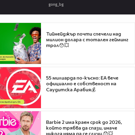
gong_bg
Тийнейджър почти спечели над
милион долара с тотален гейминг
трол😯💥
55 милиарда по-късно: EA вече
официално е собственост на
Саудитска Арабия💰
Barbie 2 има краен срок до 2026,
който трябва да спази, иначе
никога няма да се случи.😯💥