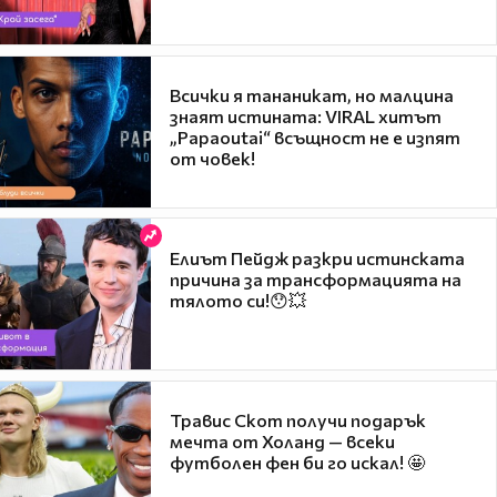
Всички я тананикат, но малцина
знаят истината: VIRAL хитът
„Papaoutai“ всъщност не е изпят
от човек!
Елиът Пейдж разкри истинската
причина за трансформацията на
тялото си!😯💥
Травис Скот получи подарък
мечта от Холанд — всеки
футболен фен би го искал! 🤩