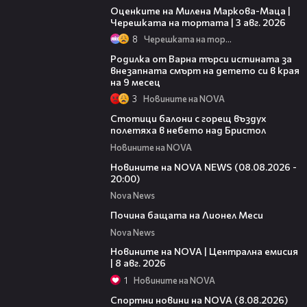
Оценките на Милена Маркова-Маца |
Черешката на тортата | 3 авг. 2026
8
Черешката на тортата
03:09
Родилка от Варна търси истината за
внезапната смърт на детето си в края
на 9 месец
3
Новините на NOVA
01:47
Стотици балони с горещ въздух
полетяха в небето над Бристол
Новините на NOVA
22:47
Новините на NOVA NEWS (08.08.2026 -
20:00)
Nova News
04:21
Почина бащата на Лионел Меси
Nova News
29:15
Новините на NOVA | Централна емисия
| 8 авг. 2026
1
Новините на NOVA
04:09
Спортни новини на NOVA (8.08.2026)