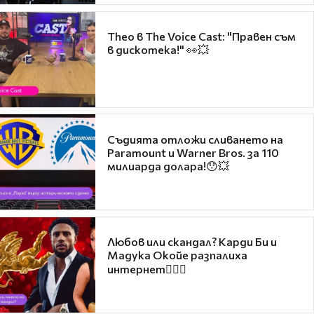
Theo в The Voice Cast: "Правен съм
в дискотека!" 👀💥
Съдията отложи сливането на
Paramount и Warner Bros. за 110
милиарда долара!😯💥
Любов или скандал? Карди Би и
Мадука Окойе разпалиха
интернет❤️‍🔥🔥