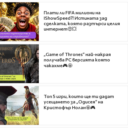
Плати ли FIFA милиони на
IShowSpeed?! Истината зад
сделката, която разтърси целия
интернет🤑💥
„Game of Thrones“ най-накрая
получава PC версията която
чакахме🎮🤩
Топ 5 игри, които ще ти дадат
усещането за „Одисея“ на
Кристофър Нолан🤩🎮