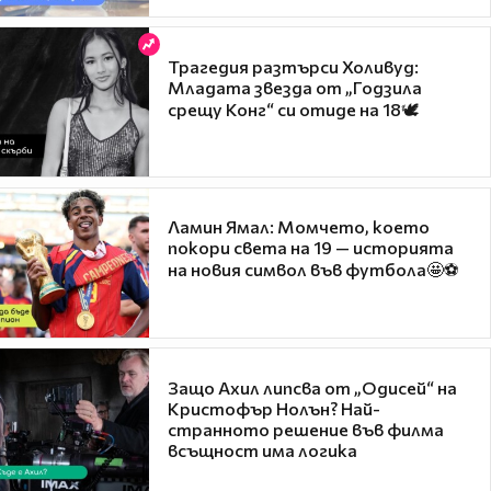
Трагедия разтърси Холивуд:
Младата звезда от „Годзила
срещу Конг“ си отиде на 18🕊️
Ламин Ямал: Момчето, което
покори света на 19 — историята
на новия символ във футбола🤩⚽
Защо Ахил липсва от „Одисей“ на
Кристофър Нолън? Най-
странното решение във филма
всъщност има логика