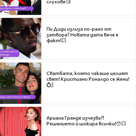
слухове🧐
Пи Диди излиза по-рано от
затвора? Новата дата вече е
факт!💥
Сватбата, която чакаше целият
свят! Кристиано Роналдо се жени!
💍🍾
Ариана Гранде изчезва?!
Решението ѝ шокира всички!😯💥