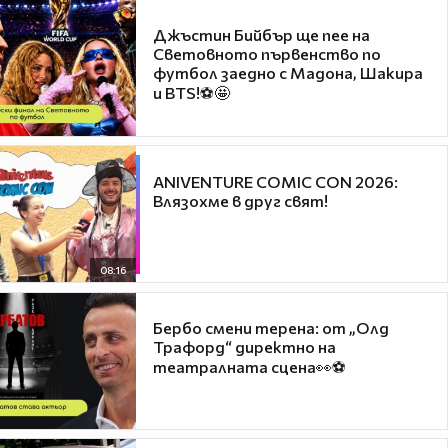
Джъстин Бийбър ще пее на
Световното първенство по
футбол заедно с Мадона, Шакира
и BTS!⚽🤩
ANIVENTURE COMIC CON 2026:
Влязохме в друг свят!
08:16
Бербо смени терена: от „Олд
Трафорд“ директно на
театралната сцена👀⚽