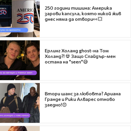
250 години тишина: Америка
зарови капсула, която никой жив
днес няма да отвори👀💥
Ерлинг Холанд ghost-на Том
Холанд?! 💀 Защо Спайдър-мен
остана на "seen"😅
Втори шанс за любовта? Ариана
Гранде и Рики Алварес отново
заедно!😍