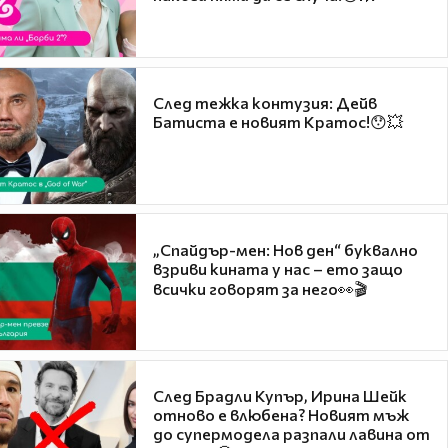
След тежка контузия: Дейв
Батиста е новият Кратос!😯💥
„Спайдър-мен: Нов ден“ буквално
взриви кината у нас – ето защо
всички говорят за него👀🎬
След Брадли Купър, Ирина Шейк
отново е влюбена? Новият мъж
до супермодела разпали лавина от