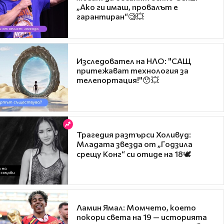
„Ако ги имаш, провалът е
гарантиран“🧐💥
Изследовател на НЛО: "САЩ
притежават технология за
телепортация!"😯💥
Трагедия разтърси Холивуд:
Младата звезда от „Годзила
срещу Конг“ си отиде на 18🕊️
Ламин Ямал: Момчето, което
покори света на 19 — историята