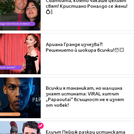
Сватбата, която чакаше целият
свят! Кристиано Роналдо се жени!
💍🍾
Ариана Гранде изчезва?!
Решението ѝ шокира всички!😯💥
Всички я тананикат, но малцина
знаят истината: VIRAL хитът
„Papaoutai“ всъщност не е изпят
от човек!
Елиът Пейдж разкри истинската