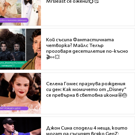
MrBeast се ожени!💍🥰
Кой съсипа Фантастичната
четворка? Майлс Телър
проговаря десетилетие по-късно
🎬👀💥
Селена Гомес празнува рождения
си ден: Как момичето от „Disney“
се превърна в световна икона🤩🎂
Джон Сина сподели 4 неща, които
могат да съсипят всяко GenZ: