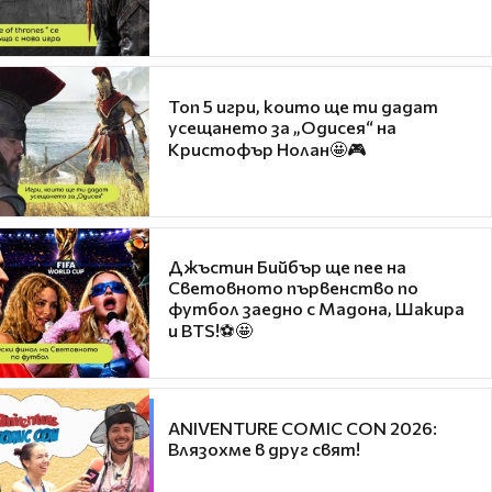
Топ 5 игри, които ще ти дадат
усещането за „Одисея“ на
Кристофър Нолан🤩🎮
Джъстин Бийбър ще пее на
Световното първенство по
футбол заедно с Мадона, Шакира
и BTS!⚽🤩
ANIVENTURE COMIC CON 2026:
Влязохме в друг свят!