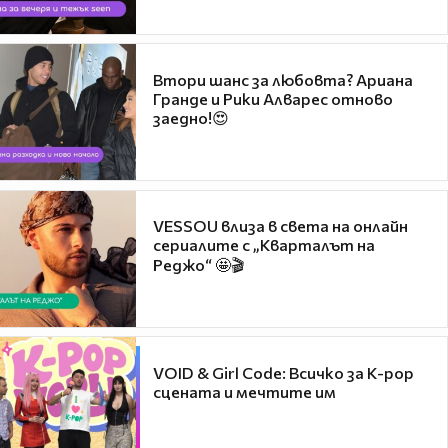
Втори шанс за любовта? Ариана
Гранде и Рики Алварес отново
заедно!😍
VESSOU влиза в света на онлайн
сериалите с „Кварталът на
Реджо“ 🤩🎬
VOID & Girl Code: Всичко за K-pop
сцената и мечтите им