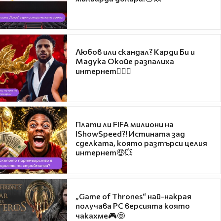
Любов или скандал? Карди Би и
Мадука Окойе разпалиха
интернет❤️‍🔥🔥
Плати ли FIFA милиони на
IShowSpeed?! Истината зад
сделката, която разтърси целия
интернет🤑💥
„Game of Thrones“ най-накрая
получава PC версията която
чакахме🎮🤩