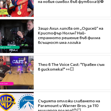
на новия символ във футбола🤩⚽
Защо Ахил липсва от „Одисей“ на
Кристофър Нолън? Най-
странното решение във филма
всъщност има логика
Theo в The Voice Cast: "Правен съм
в дискотека!" 👀💥
Съдията отложи сливането на
Paramount и Warner Bros. за 110
милиарда долара!😯💥