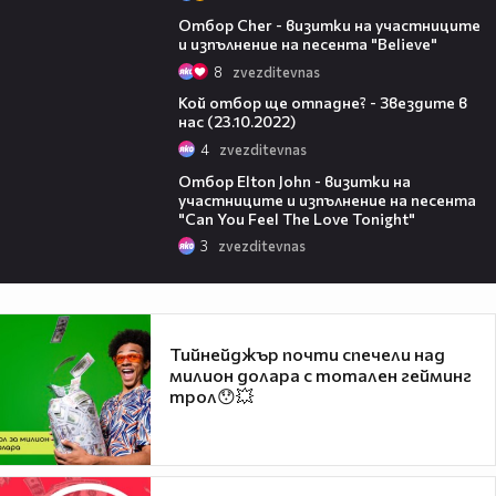
13:34
Отбор Cher - визитки на участниците
и изпълнение на песента "Believe"
8
zvezditevnas
11:10
Кой отбор ще отпадне? - Звездите в
нас (23.10.2022)
4
zvezditevnas
13:19
Отбор Elton John - визитки на
участниците и изпълнение на песента
"Can You Feel The Love Tonight"
3
zvezditevnas
Тийнейджър почти спечели над
милион долара с тотален гейминг
трол😯💥