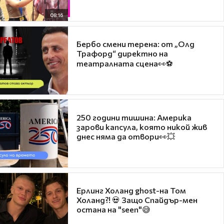
08:16
Бербо смени терена: от „Олд
Трафорд“ директно на
театралната сцена👀⚽
250 години тишина: Америка
зарови капсула, която никой жив
днес няма да отвори👀💥
Ерлинг Холанд ghost-на Том
Холанд?! 💀 Защо Спайдър-мен
остана на "seen"😅