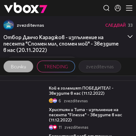
Member of
👾
zvezditevnas
СЛЕДВАЙ
33
Отбор Данчо Караджов - изпълнение на
песента "Спомен мил, спомен мой" - Звездите
в нас (20.11.2022)
Всички
TRENDING
zvezditevnas
10:18
Кой е големият ПОБЕДИТЕЛ? -
Звездите в нас (11.12.2022)
6
zvezditevnas
06:47
Християн и Тита - изпълнение на
песента "Finesse" - Звездите в нас
(11.12.2022)
11
zvezditevnas
16:02
Безглутенов хляб от трици и