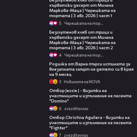
хърватски десерт от Милена
Маркова-Маца | Черешката на
тортата | 3 авг. 2026 | част 1
5
Черешката на тортата
15:35
Безглутенов хляб от трици и
хърватски десерт от Милена
Маркова-Маца | Черешката на
тортата | 3 авг. 2026 | част 2
4
Черешката на тортата
03:09
Родилка от Варна търси истината за
внезапната смърт на детето си в края
на 9 месец
3
Новините на NOVA
13:57
Отбор Jessie J - визитки на
участниците и изпълнение на песента
"Domino"
6
zvezditevnas
15:24
Отбор Christina Aguilera - визитки на
участниците и изпълнение на песента
"Fighter"
7
zvezditevnas