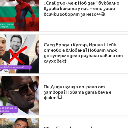
„Спайдър-мен: Нов ден“ буквално
взриви кината у нас – ето защо
всички говорят за него👀🎬
След Брадли Купър, Ирина Шейк
отново е влюбена? Новият мъж
до супермодела разпали лавина от
слухове🧐
Пи Диди излиза по-рано от
затвора? Новата дата вече е
факт!💥