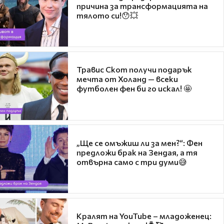
причина за трансформацията на
тялото си!😯💥
Травис Скот получи подарък
мечта от Холанд — всеки
футболен фен би го искал! 🤩
„Ще се омъжиш ли за мен?“: Фен
предложи брак на Зендая, а тя
отвърна само с три думи😅
Кралят на YouTube – младоженец: