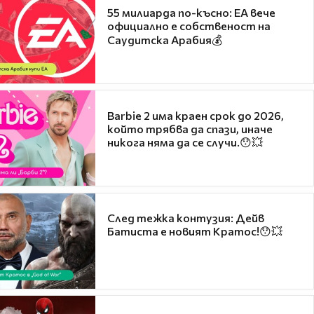
55 милиарда по-късно: EA вече
официално е собственост на
Саудитска Арабия💰
Barbie 2 има краен срок до 2026,
който трябва да спази, иначе
никога няма да се случи.😯💥
След тежка контузия: Дейв
Батиста е новият Кратос!😯💥