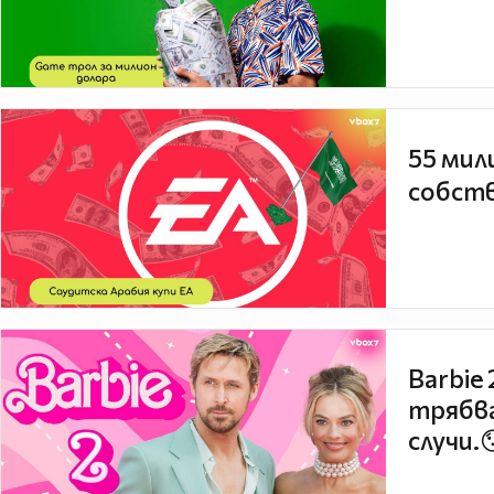
55 мил
собств
Barbie
трябва
случи.