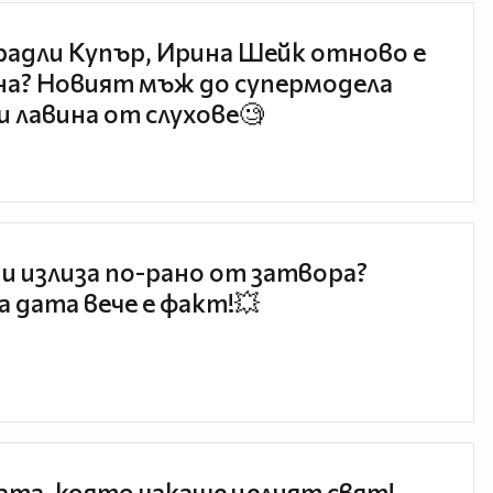
радли Купър, Ирина Шейк отново е
а? Новият мъж до супермодела
и лавина от слухове🧐
и излиза по-рано от затвора?
 дата вече е факт!💥
та, която чакаше целият свят!