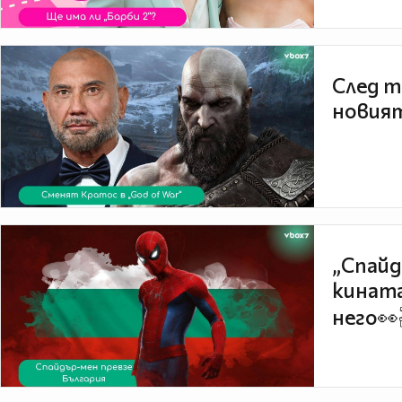
След т
новият
„Спайд
кината
него👀