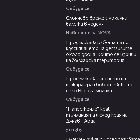
Събуди се
00:56
Слънчево време с локални
валежи в неделя
Новините на NOVA
03:59
Продължава работата по
изясняването на детайлите
около дрона, който се взриви
на българска територия
Събуди се
03:41
Продължава гасенето на
пожара край бобошевското
село Висока могила
Събуди се
00:37
"Напрежение" край
тъчлинията и след края на
Дунав - Арда
gongbg
03:53
Емануел Луканов след загубата