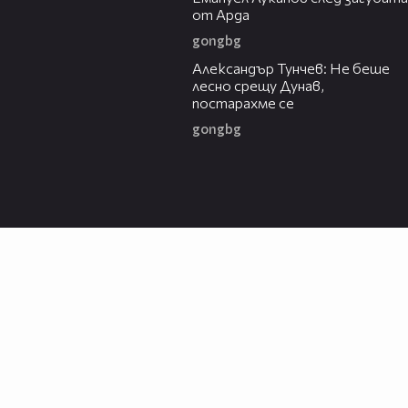
от Арда
gongbg
02:50
Александър Тунчев: Не беше
лесно срещу Дунав,
постарахме се
gongbg