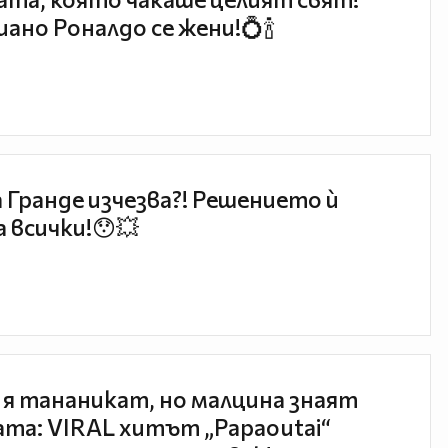
ано Роналдо се жени!💍🍾
 Гранде изчезва?! Решението ѝ
 всички!😯💥
 я тананикат, но малцина знаят
та: VIRAL хитът „Papaoutai“