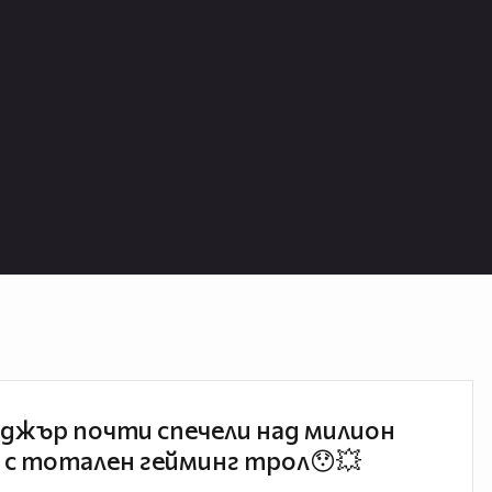
джър почти спечели над милион
 с тотален гейминг трол😯💥