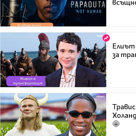
всъщно
Елиът 
за тра
Травис
Холанд
🤩