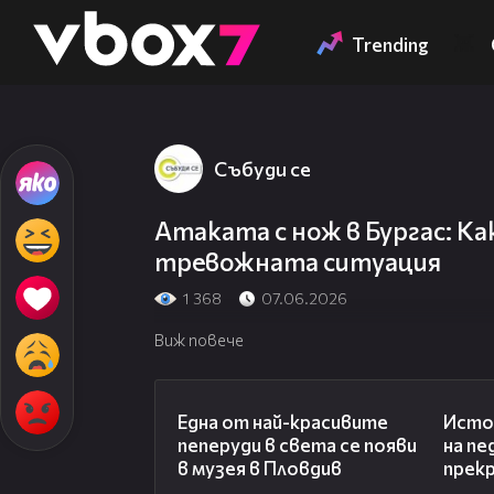
Member of
👾
Trending
Събуди се
Атаката с нож в Бургас: К
тревожната ситуация
1 368
07.06.2026
Виж повече
02:48
Една от най-красивите
Исто
пеперуди в света се появи
на пе
в музея в Пловдив
прек