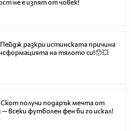
ст не е изпят от човек!
Пейдж разкри истинската причина
нсформацията на тялото си!😯💥
 Скот получи подарък мечта от
 — всеки футболен фен би го искал!