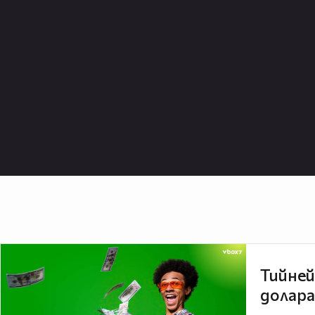
Тийней
долара