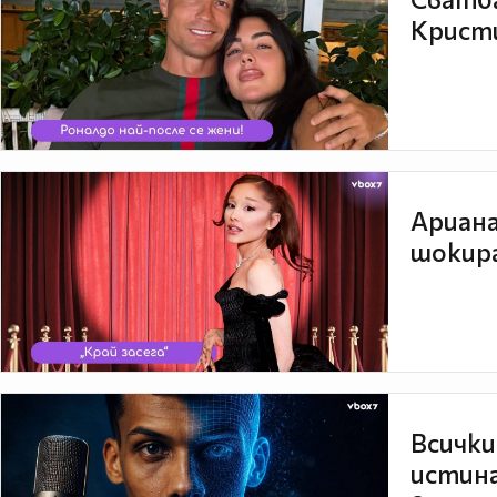
Кристи
Ариана
шокира
Всички
истина