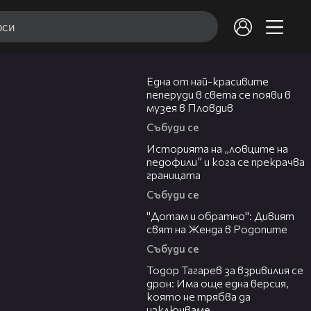
02:48
Една от най-красивите
пеперуди в света се появи в
музея в Пловдив
Събуди се
06:36
Историята на „ловците на
педофили” и кога се прекрачва
границата
Събуди се
06:40
"Дотам и обратно": Дивият
свят на Женда в Родопите
Събуди се
15:02
Тодор Тагарев за взривилия се
дрон: Има още една версия,
която не трябва да
изключваме