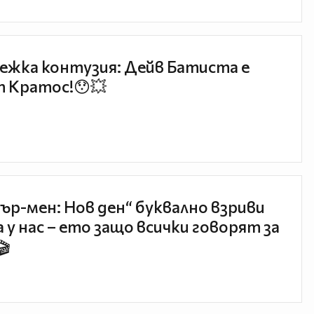
ежка контузия: Дейв Батиста е
 Кратос!😯💥
ър-мен: Нов ден“ буквално взриви
 у нас – ето защо всички говорят за
🎬