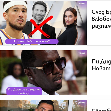
След Б
влюбен
разпал
Пи Дид
Новата
Сватба