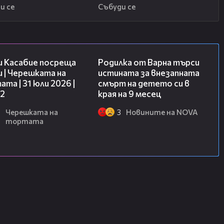
и се
Събуди се
16:45
03:09
и Касабие посреща
Родилка от Варна търси
 | Черешката на
истината за внезапната
та | 31 юли 2026 |
смърт на детето си в
 2
края на 9 месец
6
Черешката на
3
Новините на NOVA
тортата