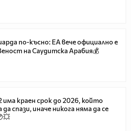
иарда по-късно: EA вече официално е
еност на Саудитска Арабия💰
 2 има краен срок до 2026, който
 да спази, иначе никога няма да се
😯💥