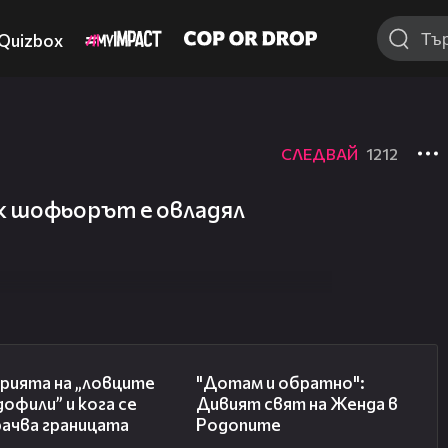
Quizbox
СЛЕДВАЙ
1212
ак шофьорът е овладял
06:36
06:40
рията на „ловците
"Дотам и обратно":
дофили” и кога се
Дивият свят на Женда в
рачва границата
Родопите