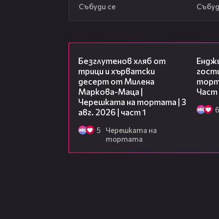
Събуди се
Събуд
16:02
Безглутенов хляб от
Ендж
трици и хърватски
гости
десерт от Милена
торта
Маркова-Маца |
Част
Черешката на тортата | 3
авг. 2026 | част 1
5
Черешката на
тортата