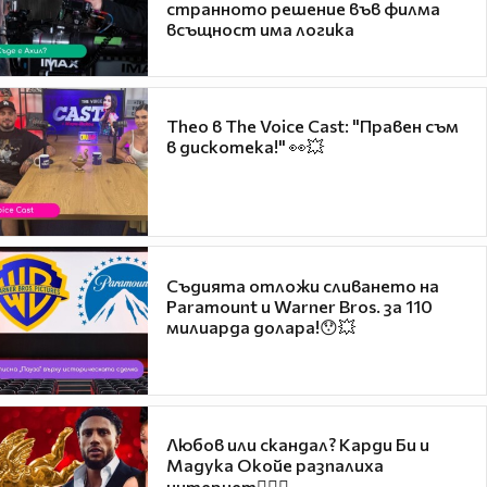
странното решение във филма
всъщност има логика
Theo в The Voice Cast: "Правен съм
в дискотека!" 👀💥
Съдията отложи сливането на
Paramount и Warner Bros. за 110
милиарда долара!😯💥
Любов или скандал? Карди Би и
Мадука Окойе разпалиха
интернет❤️‍🔥🔥