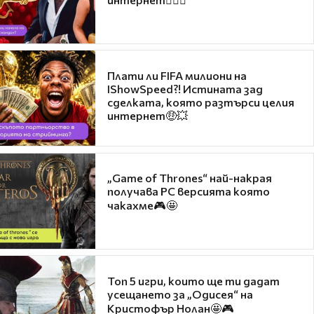
Плати ли FIFA милиони на
IShowSpeed?! Истината зад
сделката, която разтърси целия
интернет🤑💥
„Game of Thrones“ най-накрая
получава PC версията която
чакахме🎮🤩
Топ 5 игри, които ще ти дадат
усещането за „Одисея“ на
Кристофър Нолан🤩🎮