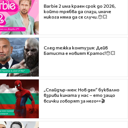
Barbie 2 има краен срок до 2026,
който трябва да спази, иначе
никога няма да се случи.😯💥
След тежка контузия: Дейв
Батиста е новият Кратос!😯💥
„Спайдър-мен: Нов ден“ буквално
взриви кината у нас – ето защо
всички говорят за него👀🎬