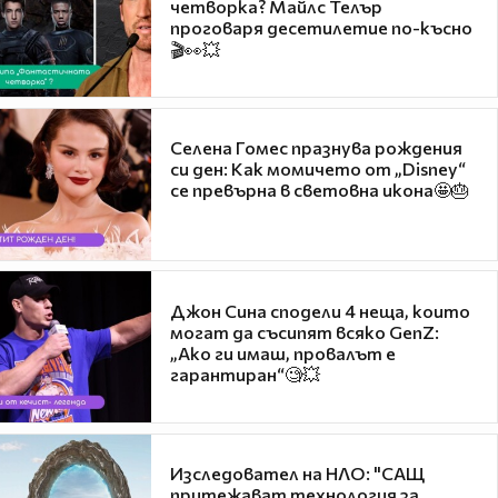
четворка? Майлс Телър
проговаря десетилетие по-късно
🎬👀💥
Селена Гомес празнува рождения
си ден: Как момичето от „Disney“
се превърна в световна икона🤩🎂
Джон Сина сподели 4 неща, които
могат да съсипят всяко GenZ:
„Ако ги имаш, провалът е
гарантиран“🧐💥
Изследовател на НЛО: "САЩ
притежават технология за