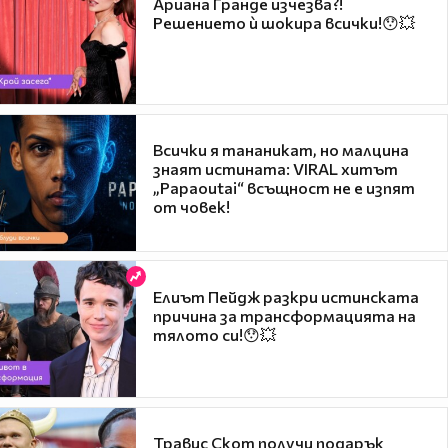
Ариана Гранде изчезва?!
Решението ѝ шокира всички!😯💥
Всички я тананикат, но малцина
знаят истината: VIRAL хитът
„Papaoutai“ всъщност не е изпят
от човек!
Елиът Пейдж разкри истинската
причина за трансформацията на
тялото си!😯💥
Травис Скот получи подарък