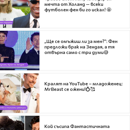
мечта от Холанд — всеки
футболен фен би го искал! 🤩
„Ще се омъжиш ли за мен?“: Фен
предложи брак на Зендая, а тя
отвърна само с три думи😅
Кралят на YouTube – младоженец:
MrBeast се ожени!💍🥰
Кой съсипа Фантастичната