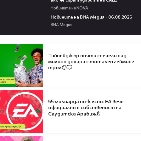
Новините на NOVA
22:43
Новините на ВИА Медия - 06.08.2026
ВИА Медия
Тийнейджър почти спечели над
милион долара с тотален гейминг
трол😯💥
55 милиарда по-късно: EA вече
официално е собственост на
Саудитска Арабия💰