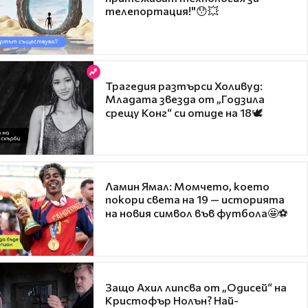
телепортация!"😯💥
Трагедия разтърси Холивуд:
Младата звезда от „Годзила
срещу Конг“ си отиде на 18🕊️
Ламин Ямал: Момчето, което
покори света на 19 — историята
на новия символ във футбола🤩⚽
Защо Ахил липсва от „Одисей“ на
Кристофър Нолън? Най-