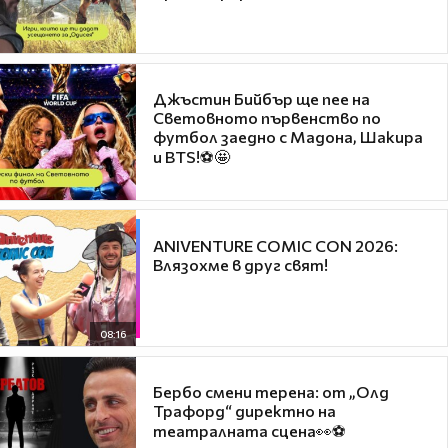
Джъстин Бийбър ще пее на
Световното първенство по
футбол заедно с Мадона, Шакира
и BTS!⚽🤩
ANIVENTURE COMIC CON 2026:
Влязохме в друг свят!
08:16
Бербо смени терена: от „Олд
Трафорд“ директно на
театралната сцена👀⚽