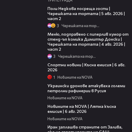
13:03
Поли Недкова посреща гости |
Черешката на тортата | 5 авг. 2026 |
част 2
3
Черешката на тортата
17:08
Меню, подправено с пиперлив хумор от
стенд-ъп комика Димитър Донски |
Черешката на тортата | 4 авг. 2026 |
част 2
3
Черешката на тортата
04:51
Спортни новини | Късна емисия | 6 авг.
2026
1
Новините на NOVA
00:41
Украински дронове атакуваха големи
петролни рафинерии в Русия
Новините на NOVA
20:26
Новините на NOVA | Лятна късна
емисия | 6 авг. 2026
Новините на NOVA
00:41
Иран заплашва страните от Залива,
ако не спрат ударите на САЩ