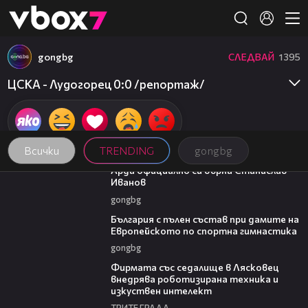
Member of
👾
gongbg
СЛЕДВАЙ
1395
ЦСКА - Лудогорец 0:0 /репортаж/
Всички
TRENDING
gongbg
00:19
Арда официално си върна Станислав
Иванов
gongbg
00:47
България с пълен състав при дамите на
Европейското по спортна гимнастика
gongbg
00:06
Фирмата със седалище в Лясковец
внедрява роботизирана техника и
изкуствен интелект
ТРИТЕ ГРАДА