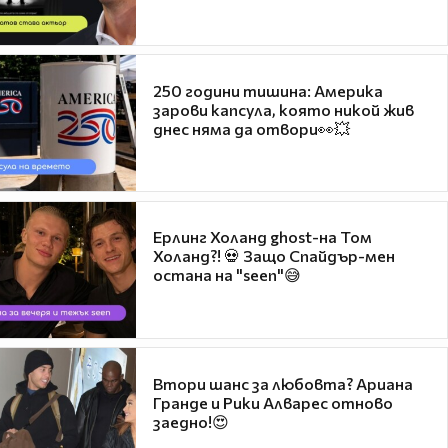
250 години тишина: Америка
зарови капсула, която никой жив
днес няма да отвори👀💥
Ерлинг Холанд ghost-на Том
Холанд?! 💀 Защо Спайдър-мен
остана на "seen"😅
Втори шанс за любовта? Ариана
Гранде и Рики Алварес отново
заедно!😍