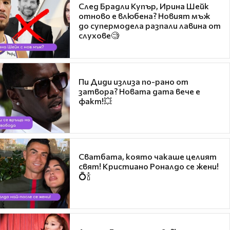
След Брадли Купър, Ирина Шейк
отново е влюбена? Новият мъж
до супермодела разпали лавина от
слухове🧐
Пи Диди излиза по-рано от
затвора? Новата дата вече е
факт!💥
Сватбата, която чакаше целият
свят! Кристиано Роналдо се жени!
💍🍾