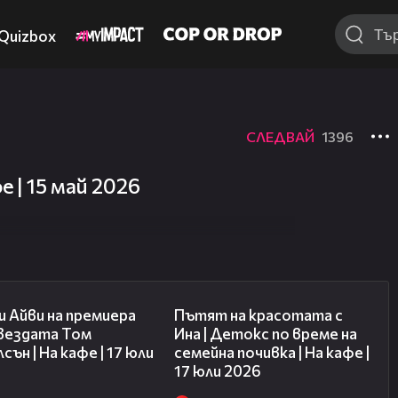
Quizbox
СЛЕДВАЙ
1396
е | 15 май 2026
02:58
17:40
 Айви на премиера
Пътят на красотата с
звездата Том
Ина | Детокс по време на
сън | На кафе | 17 юли
семейна почивка | На кафе |
17 юли 2026