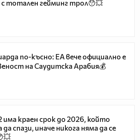
 с тотален гейминг трол😯💥
иарда по-късно: EA вече официално е
еност на Саудитска Арабия💰
 2 има краен срок до 2026, който
 да спази, иначе никога няма да се
😯💥