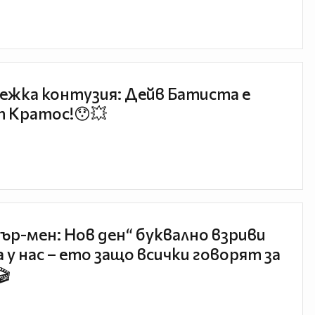
ежка контузия: Дейв Батиста е
 Кратос!😯💥
ър-мен: Нов ден“ буквално взриви
 у нас – ето защо всички говорят за
🎬