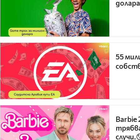
долара
55 мил
собств
Barbie
трябва
случи.