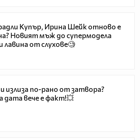
радли Купър, Ирина Шейк отново е
а? Новият мъж до супермодела
и лавина от слухове🧐
и излиза по-рано от затвора?
 дата вече е факт!💥