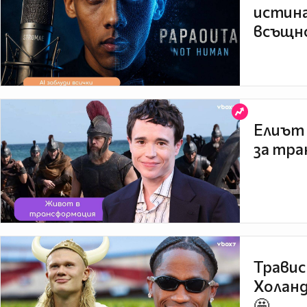
истина
всъщно
Елиът 
за тра
Травис
Холанд
🤩