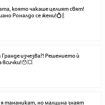
та, която чакаше целият свят!
ано Роналдо се жени!💍🍾
 Гранде изчезва?! Решението ѝ
 всички!😯💥
 я тананикат, но малцина знаят