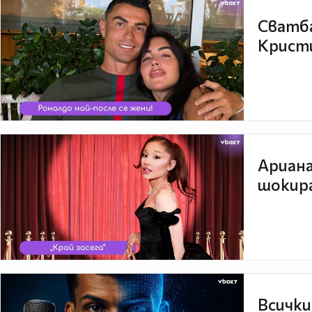
Сватба
Кристи
Ариана
шокира
Всички