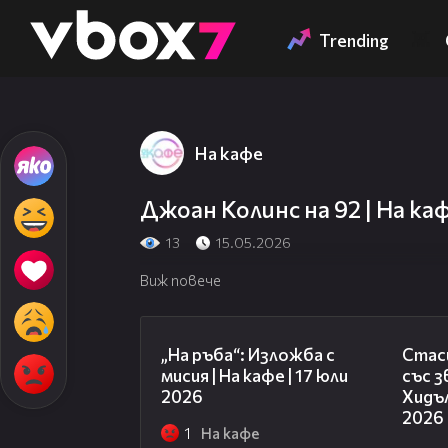
Member of
👾
Trending
На кафе
Джоан Колинс на 92 | На каф
13
15.05.2026
Виж повече
09:09
„На ръба“: Изложба с
Стаси
мисия | На кафе | 17 юли
със 
2026
Хидъл
2026
1
На кафе