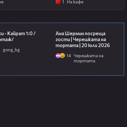
фе
1
На кафе
05:57
19:47
и - Кайрат 1:0 /
Ана Шермин посреща
ртаж/
гости | Черешката на
тортата | 20 юли 2026
gong_bg
14
Черешката на
тортата