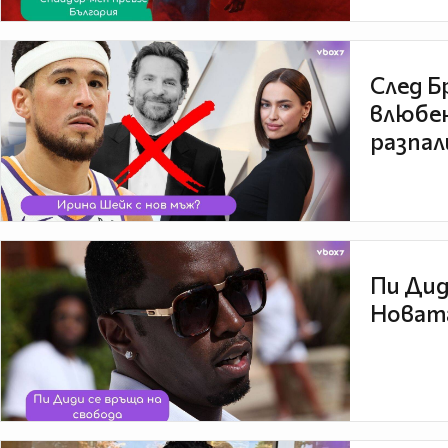
След Б
влюбен
разпал
Пи Дид
Новата