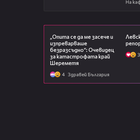
На ка
06:38
„Опита се да ме засече и
Левск
изпреварваше
репо
безразсъдно“: Очевидец
3
за катастрофата край
Шереметя
4
Здравей България