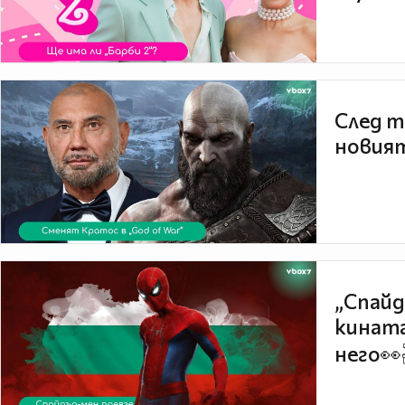
След т
новият
„Спайд
кината
него👀