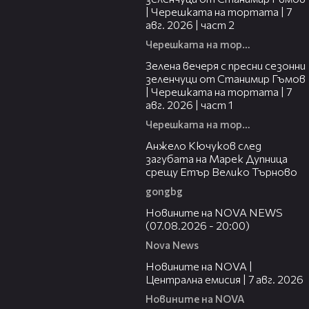
| Черешката на тортата | 7
авг. 2026 | част 2
Черешката на тортата
16:06
Зелена вечеря с пресни сезонни
зеленчуци от Станимир Гъмов
| Черешката на тортата | 7
авг. 2026 | част 1
Черешката на тортата
02:27
Анжело Кючуков след
загубата на Марек Дупница
срещу Етър Велико Търново
gongbg
22:56
Новините на NOVA NEWS
(07.08.2026 - 20:00)
Nova News
45:26
Новините на NOVA |
Централна емисия | 7 авг. 2026
Новините на NOVA
07:08