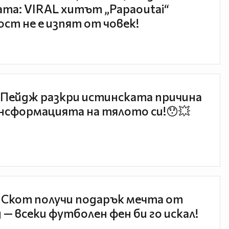
та: VIRAL хитът „Papaoutai“
ст не е изпят от човек!
Пейдж разкри истинската причина
нсформацията на тялото си!😯💥
 Скот получи подарък мечта от
 — всеки футболен фен би го искал!