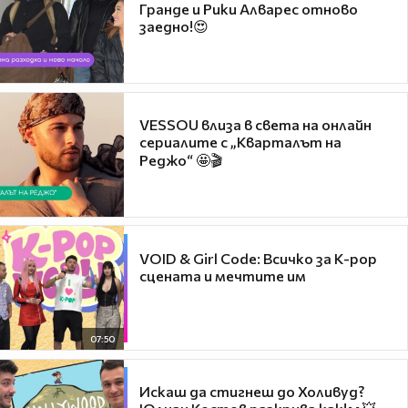
Гранде и Рики Алварес отново
заедно!😍
VESSOU влиза в света на онлайн
сериалите с „Кварталът на
Реджо“ 🤩🎬
VOID & Girl Code: Всичко за K-pop
сцената и мечтите им
07:50
Искаш да стигнеш до Холивуд?