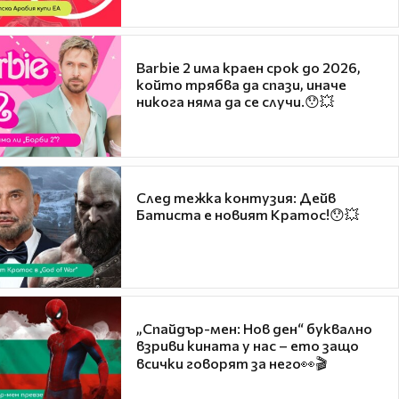
Barbie 2 има краен срок до 2026,
който трябва да спази, иначе
никога няма да се случи.😯💥
След тежка контузия: Дейв
Батиста е новият Кратос!😯💥
„Спайдър-мен: Нов ден“ буквално
взриви кината у нас – ето защо
всички говорят за него👀🎬