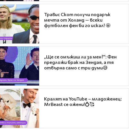
Травис Скот получи подарък
мечта от Холанд — всеки
футболен фен би го искал! 🤩
„Ще се омъжиш ли за мен?“: Фен
предложи брак на Зендая, а тя
отвърна само с три думи😅
Кралят на YouTube – младоженец:
MrBeast се ожени!💍🥰