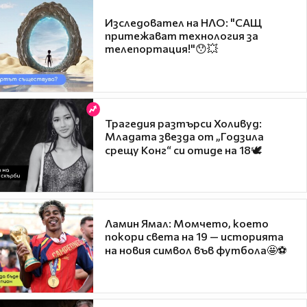
Изследовател на НЛО: "САЩ
притежават технология за
телепортация!"😯💥
Трагедия разтърси Холивуд:
Младата звезда от „Годзила
срещу Конг“ си отиде на 18🕊️
Ламин Ямал: Момчето, което
покори света на 19 — историята
на новия символ във футбола🤩⚽