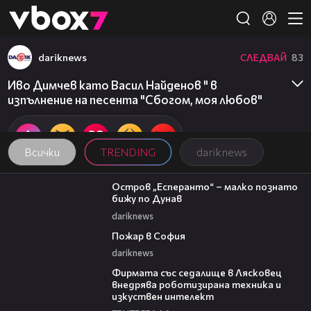
Member of
👾
dariknews
СЛЕДВАЙ
83
Иво Димчев като Васил Найденов " в
изпълнение на песента "Сбогом, моя любов"
Всички
TRENDING
dariknews
00:04
Остров „Есперанто“ – малко познато
бижу по Дунав
dariknews
00:20
Пожар в София
dariknews
00:06
Фирмата със седалище в Лясковец
внедрява роботизирана техника и
изкуствен интелект