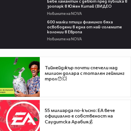
Бебе ламантин с дебют пред публика в
зоопарк в Южен Китай (ВИДЕО
Новините на NOVA
06:25
600 малки птици фламинго бяха
освободени в една от най-големите
колонии в Европа
Новините на NOVA
Тийнейджър почти спечели над
милион долара с тотален гейминг
трол😯💥
55 милиарда по-късно: EA вече
официално е собственост на
Саудитска Арабия💰