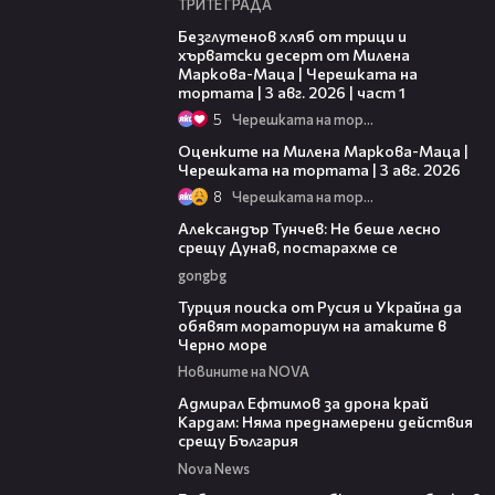
ТРИТЕ ГРАДА
16:02
Безглутенов хляб от трици и
хърватски десерт от Милена
Маркова-Маца | Черешката на
тортата | 3 авг. 2026 | част 1
5
Черешката на тортата
14:06
Оценките на Милена Маркова-Маца |
Черешката на тортата | 3 авг. 2026
8
Черешката на тортата
02:50
Александър Тунчев: Не беше лесно
срещу Дунав, постарахме се
gongbg
03:02
Турция поиска от Русия и Украйна да
обявят мораториум на атаките в
Черно море
Новините на NOVA
01:48
Адмирал Ефтимов за дрона край
Кардам: Няма преднамерени действия
срещу България
Nova News
00:50