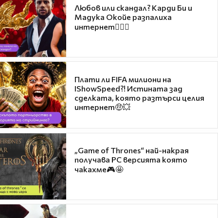
Любов или скандал? Карди Би и
Мадука Окойе разпалиха
интернет❤️‍🔥🔥
Плати ли FIFA милиони на
IShowSpeed?! Истината зад
сделката, която разтърси целия
интернет🤑💥
„Game of Thrones“ най-накрая
получава PC версията която
чакахме🎮🤩