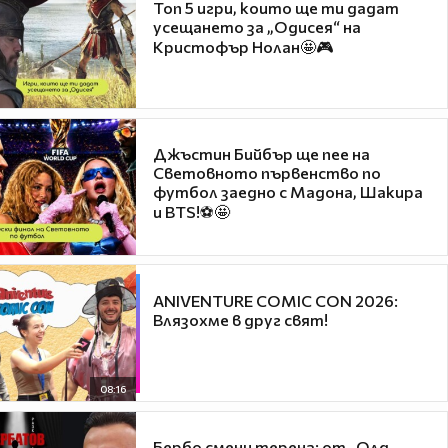
Топ 5 игри, които ще ти дадат
усещането за „Одисея“ на
Кристофър Нолан🤩🎮
Джъстин Бийбър ще пее на
Световното първенство по
футбол заедно с Мадона, Шакира
и BTS!⚽🤩
ANIVENTURE COMIC CON 2026:
Влязохме в друг свят!
08:16
Бербо смени терена: от „Олд