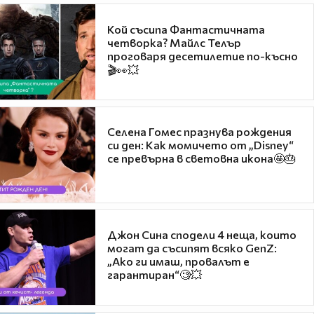
Кой съсипа Фантастичната
четворка? Майлс Телър
проговаря десетилетие по-късно
🎬👀💥
Селена Гомес празнува рождения
си ден: Как момичето от „Disney“
се превърна в световна икона🤩🎂
Джон Сина сподели 4 неща, които
могат да съсипят всяко GenZ:
„Ако ги имаш, провалът е
гарантиран“🧐💥