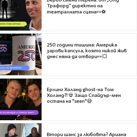
Трафорд“ директно на
театралната сцена👀⚽
250 години тишина: Америка
зарови капсула, която никой жив
днес няма да отвори👀💥
Ерлинг Холанд ghost-на Том
Холанд?! 💀 Защо Спайдър-мен
остана на "seen"😅
Втори шанс за любовта? Ариана