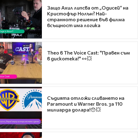
Защо Ахил липсва от „Одисей“ на
Кристофър Нолън? Най-
странното решение във филма
всъщност има логика
Theo в The Voice Cast: "Правен съм
в дискотека!" 👀💥
Съдията отложи сливането на
Paramount и Warner Bros. за 110
милиарда долара!😯💥