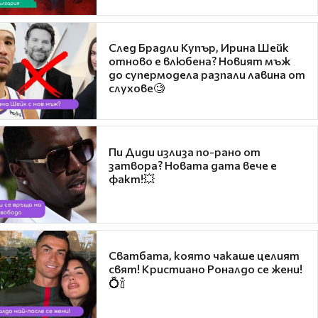
След Брадли Купър, Ирина Шейк
отново е влюбена? Новият мъж
до супермодела разпали лавина от
слухове🧐
Пи Диди излиза по-рано от
затвора? Новата дата вече е
факт!💥
Сватбата, която чакаше целият
свят! Кристиано Роналдо се жени!
💍🍾