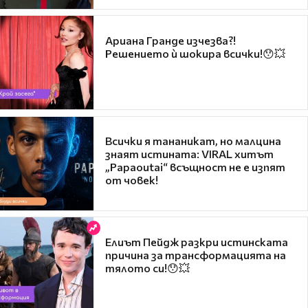
Ариана Гранде изчезва?!
Решението ѝ шокира всички!😯💥
Всички я тананикат, но малцина
знаят истината: VIRAL хитът
„Papaoutai“ всъщност не е изпят
от човек!
Елиът Пейдж разкри истинската
причина за трансформацията на
тялото си!😯💥