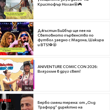
Кристофър Нолан🤩🎮
Джъстин Бийбър ще пее на
Световното първенство по
футбол заедно с Мадона, Шакира
и BTS!⚽🤩
ANIVENTURE COMIC CON 2026:
Влязохме в друг свят!
08:16
Бербо смени терена: от „Олд
Трафорд“ директно на