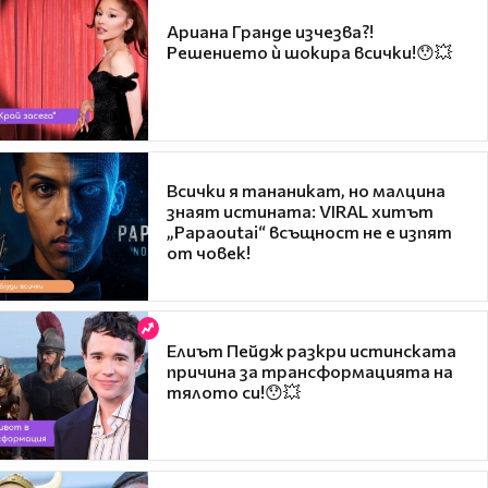
Ариана Гранде изчезва?!
Решението ѝ шокира всички!😯💥
Всички я тананикат, но малцина
знаят истината: VIRAL хитът
„Papaoutai“ всъщност не е изпят
от човек!
Елиът Пейдж разкри истинската
причина за трансформацията на
тялото си!😯💥