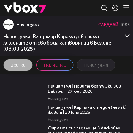
Member of
👾
Ничия земя
СЛЕДВАЙ
1083
Ничия земя: Владимир Карамазов снима
лишените от свобода затворници в Белене
(08.03.2025)
Всички
TRENDING
Ничия земя
47:07
Ничия земя | Новите братушки във
Вакарел | 27 юни 2026
Ничия земя
43:49
Ничия земя | Картини от един (не лек)
живот | 20 юни 2026
Ничия земя
00:06
Фирмата със седалище в Лясковец
внедрява роботизирана техника и