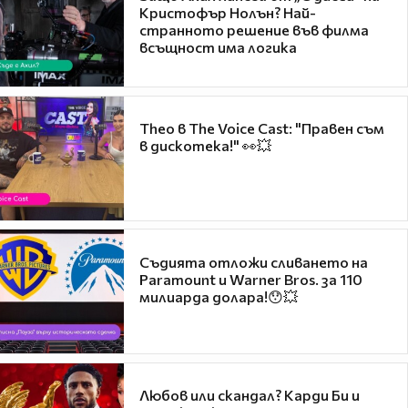
Кристофър Нолън? Най-
странното решение във филма
всъщност има логика
Theo в The Voice Cast: "Правен съм
в дискотека!" 👀💥
Съдията отложи сливането на
Paramount и Warner Bros. за 110
милиарда долара!😯💥
Любов или скандал? Карди Би и