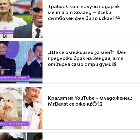
Травис Скот получи подарък
мечта от Холанд — всеки
футболен фен би го искал! 🤩
„Ще се омъжиш ли за мен?“: Фен
предложи брак на Зендая, а тя
отвърна само с три думи😅
Кралят на YouTube – младоженец:
MrBeast се ожени!💍🥰