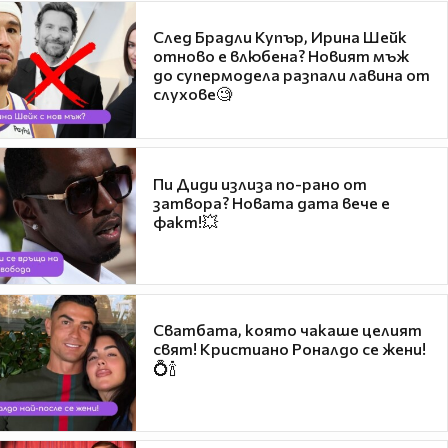
След Брадли Купър, Ирина Шейк
отново е влюбена? Новият мъж
до супермодела разпали лавина от
слухове🧐
Пи Диди излиза по-рано от
затвора? Новата дата вече е
факт!💥
Сватбата, която чакаше целият
свят! Кристиано Роналдо се жени!
💍🍾