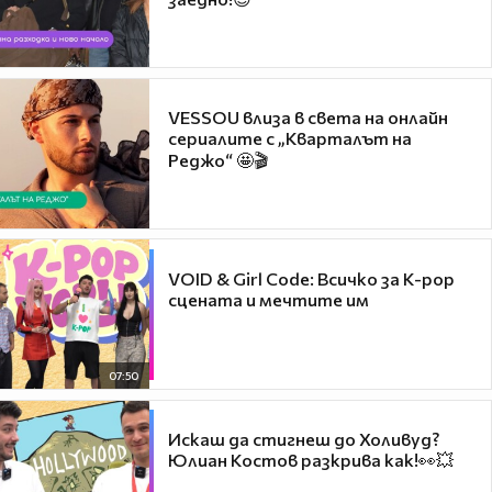
VESSOU влиза в света на онлайн
сериалите с „Кварталът на
Реджо“ 🤩🎬
VOID & Girl Code: Всичко за K-pop
сцената и мечтите им
07:50
Искаш да стигнеш до Холивуд?
Юлиан Костов разкрива как!👀💥