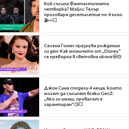
Кой съсипа Фантастичната
четворка? Майлс Телър
проговаря десетилетие по-късно
🎬👀💥
Селена Гомес празнува рождения
си ден: Как момичето от „Disney“
се превърна в световна икона🤩🎂
Джон Сина сподели 4 неща, които
могат да съсипят всяко GenZ:
„Ако ги имаш, провалът е
гарантиран“🧐💥