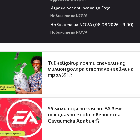
00:46
Израел оспори плана за Газа
Новините на NOVA
05:20
Новините на NOVA (06.08.2026 - 9.00)
Новините на NOVA
Тийнейджър почти спечели над
милион долара с тотален гейминг
трол😯💥
55 милиарда по-късно: EA вече
официално е собственост на
Саудитска Арабия💰