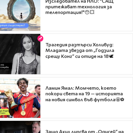
Изследовател на НЛО: "САЩ
притежават технология за
телепортация!"😯💥
Трагедия разтърси Холивуд:
Младата звезда от „Годзила
срещу Конг“ си отиде на 18🕊️
Ламин Ямал: Момчето, което
покори света на 19 — историята
на новия символ във футбола🤩⚽
Защо Ахил липсва от „Одисей“ на