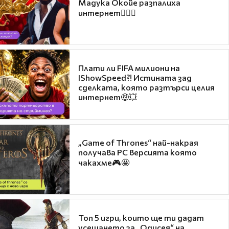
Мадука Окойе разпалиха
интернет❤️‍🔥🔥
Плати ли FIFA милиони на
IShowSpeed?! Истината зад
сделката, която разтърси целия
интернет🤑💥
„Game of Thrones“ най-накрая
получава PC версията която
чакахме🎮🤩
Топ 5 игри, които ще ти дадат
усещането за „Одисея“ на