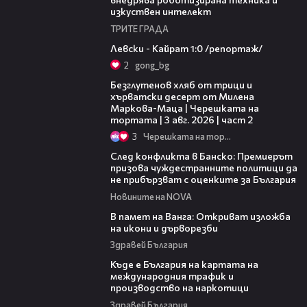
изкуствен интелект
ТРИТЕ ГРАДА
05:57
Левски - Кайрат 1:0 /репортаж/
2
gong_bg
15:35
Безглутенов хляб от трици и
хърватски десерт от Милена
Маркова-Маца | Черешката на
тортата | 3 авг. 2026 | част 2
3
Черешката на тортата
08:08
След конфликта в Банско: Премиерът
призова чуждестранните политици да
не прибързват с оценките за България
Новините на NOVA
07:17
В памет на Ванга: Откриват изложба
на икони и дърворезби
Здравей България
09:25
Къде е България на картата на
международния трафик и
производство на наркотици
Здравей България