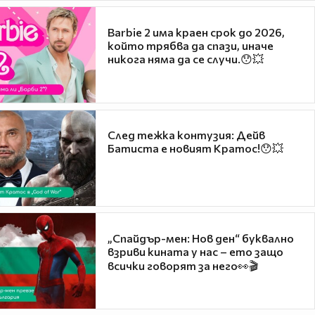
Barbie 2 има краен срок до 2026,
който трябва да спази, иначе
никога няма да се случи.😯💥
След тежка контузия: Дейв
Батиста е новият Кратос!😯💥
„Спайдър-мен: Нов ден“ буквално
взриви кината у нас – ето защо
всички говорят за него👀🎬