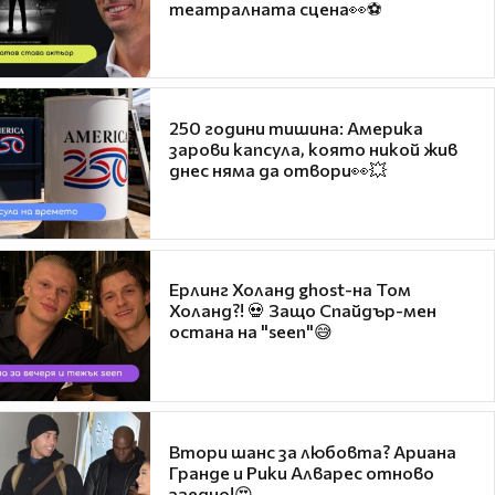
театралната сцена👀⚽
250 години тишина: Америка
зарови капсула, която никой жив
днес няма да отвори👀💥
Ерлинг Холанд ghost-на Том
Холанд?! 💀 Защо Спайдър-мен
остана на "seen"😅
Втори шанс за любовта? Ариана
Гранде и Рики Алварес отново
заедно!😍