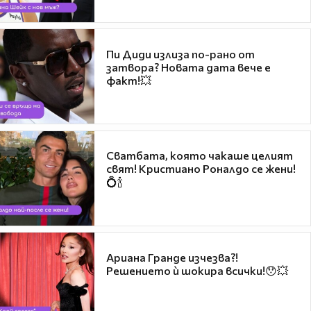
Пи Диди излиза по-рано от
затвора? Новата дата вече е
факт!💥
Сватбата, която чакаше целият
свят! Кристиано Роналдо се жени!
💍🍾
Ариана Гранде изчезва?!
Решението ѝ шокира всички!😯💥