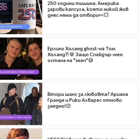
250 години тишина: Америка
зарови капсула, която никой жив
днес няма да отвори👀💥
Ерлинг Холанд ghost-на Том
Холанд?! 💀 Защо Спайдър-мен
остана на "seen"😅
Втори шанс за любовта? Ариана
Гранде и Рики Алварес отново
заедно!😍