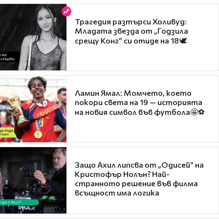
Трагедия разтърси Холивуд:
Младата звезда от „Годзила
срещу Конг“ си отиде на 18🕊️
Ламин Ямал: Момчето, което
покори света на 19 — историята
на новия символ във футбола🤩⚽
Защо Ахил липсва от „Одисей“ на
Кристофър Нолън? Най-
странното решение във филма
всъщност има логика