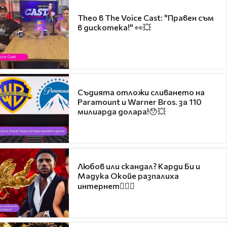
Theo в The Voice Cast: "Правен съм
в дискотека!" 👀💥
Съдията отложи сливането на
Paramount и Warner Bros. за 110
милиарда долара!😯💥
Любов или скандал? Карди Би и
Мадука Окойе разпалиха
интернет❤️‍🔥🔥