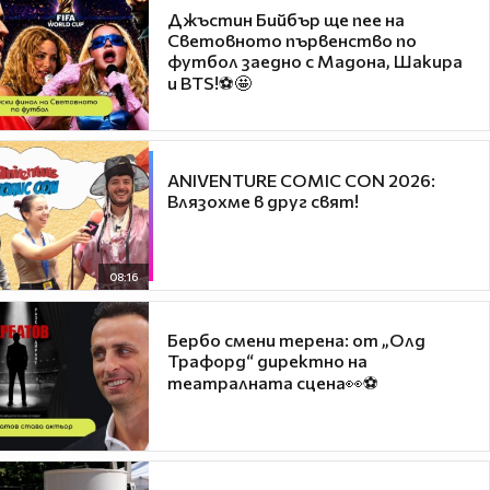
Джъстин Бийбър ще пее на
Световното първенство по
футбол заедно с Мадона, Шакира
и BTS!⚽🤩
ANIVENTURE COMIC CON 2026:
Влязохме в друг свят!
08:16
Бербо смени терена: от „Олд
Трафорд“ директно на
театралната сцена👀⚽