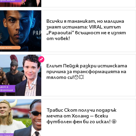
Всички я тананикат, но малцина
знаят истината: VIRAL хитът
„Papaoutai“ всъщност не е изпят
от човек!
Елиът Пейдж разкри истинската
причина за трансформацията на
тялото си!😯💥
Травис Скот получи подарък
мечта от Холанд — всеки
футболен фен би го искал! 🤩