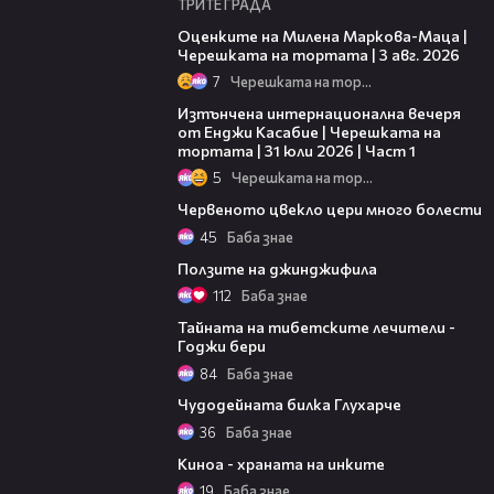
ТРИТЕ ГРАДА
14:06
Оценките на Милена Маркова-Маца |
Черешката на тортата | 3 авг. 2026
7
Черешката на тортата
18:07
Изтънчена интернационална вечеря
от Енджи Касабие | Черешката на
тортата | 31 юли 2026 | Част 1
5
Черешката на тортата
02:39
Червеното цвекло цери много болести
45
Баба знае
03:30
Ползите на джинджифила
112
Баба знае
02:38
Тайната на тибетските лечители -
Годжи бери
84
Баба знае
02:51
Чудодейната билка Глухарче
36
Баба знае
03:01
Киноа - храната на инките
19
Баба знае