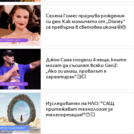
Селена Гомес празнува рождения
си ден: Как момичето от „Disney“
се превърна в световна икона🤩🎂
Джон Сина сподели 4 неща, които
могат да съсипят всяко GenZ:
„Ако ги имаш, провалът е
гарантиран“🧐💥
Изследовател на НЛО: "САЩ
притежават технология за
телепортация!"😯💥