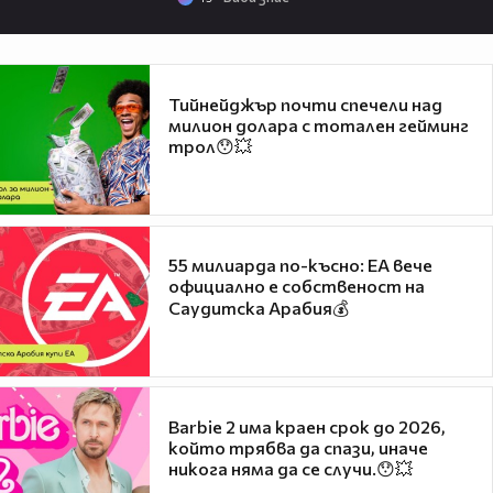
Тийнейджър почти спечели над
милион долара с тотален гейминг
трол😯💥
55 милиарда по-късно: EA вече
официално е собственост на
Саудитска Арабия💰
Barbie 2 има краен срок до 2026,
който трябва да спази, иначе
никога няма да се случи.😯💥