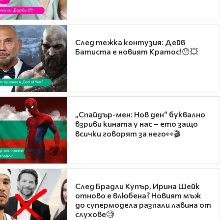
След тежка контузия: Дейв
Батиста е новият Кратос!😯💥
„Спайдър-мен: Нов ден“ буквално
взриви кината у нас – ето защо
всички говорят за него👀🎬
След Брадли Купър, Ирина Шейк
отново е влюбена? Новият мъж
до супермодела разпали лавина от
слухове🧐