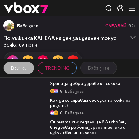
Member of
👾
Баба знае
СЛЕДВАЙ
921
По лъжичка КАНЕЛА на ден за идеален тонус
всяка сутрин
Всички
TRENDING
Баба знае
01:27
Храни за добро здраве и психика
8
Баба знае
01:34
Как да се справим със сухата кожа на
ръцете?
6
Баба знае
00:06
Фирмата със седалище в Лясковец
внедрява роботизирана техника и
изкуствен интелект