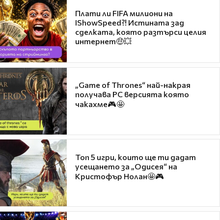
Плати ли FIFA милиони на
IShowSpeed?! Истината зад
сделката, която разтърси целия
интернет🤑💥
„Game of Thrones“ най-накрая
получава PC версията която
чакахме🎮🤩
Топ 5 игри, които ще ти дадат
усещането за „Одисея“ на
Кристофър Нолан🤩🎮