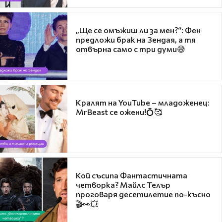
„Ще се омъжиш ли за мен?“: Фен
предложи брак на Зендая, а тя
отвърна само с три думи😅
Кралят на YouTube – младоженец:
MrBeast се ожени!💍🥰
Кой съсипа Фантастичната
четворка? Майлс Телър
проговаря десетилетие по-късно
🎬👀💥