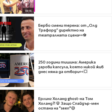
08:16
Бербо смени терена: от „Олд
Трафорд“ директно на
театралната сцена👀⚽
250 години тишина: Америка
зарови капсула, която никой жив
днес няма да отвори👀💥
Ерлинг Холанд ghost-на Том
Холанд?! 💀 Защо Спайдър-мен
остана на "seen"😅