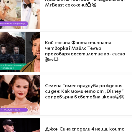
MrBeast се ожени!💍🥰
Кой съсипа Фантастичната
четворка? Майлс Телър
проговаря десетилетие по-късно
🎬👀💥
Селена Гомес празнува рождения
си ден: Как момичето от „Disney“
се превърна в световна икона🤩🎂
Джон Сина сподели 4 неща, които