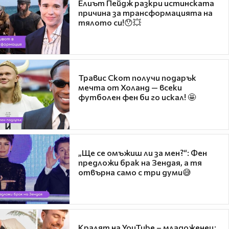
Елиът Пейдж разкри истинската
причина за трансформацията на
тялото си!😯💥
Травис Скот получи подарък
мечта от Холанд — всеки
футболен фен би го искал! 🤩
„Ще се омъжиш ли за мен?“: Фен
предложи брак на Зендая, а тя
отвърна само с три думи😅
Кралят на YouTube – младоженец: