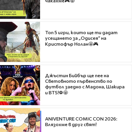
чакахме🎮🤩
Топ 5 игри, които ще ти дадат
усещането за „Одисея“ на
Кристофър Нолан🤩🎮
Джъстин Бийбър ще пее на
Световното първенство по
футбол заедно с Мадона, Шакира
и BTS!⚽🤩
ANIVENTURE COMIC CON 2026:
Влязохме в друг свят!