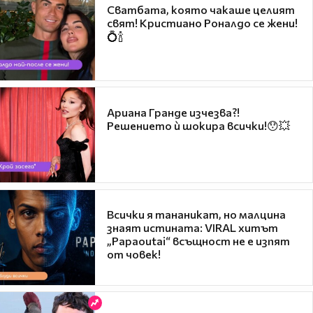
Сватбата, която чакаше целият
свят! Кристиано Роналдо се жени!
💍🍾
Ариана Гранде изчезва?!
Решението ѝ шокира всички!😯💥
Всички я тананикат, но малцина
знаят истината: VIRAL хитът
„Papaoutai“ всъщност не е изпят
от човек!