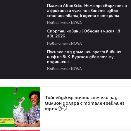
Пламен Абровски: Няма прехвърляне на
африканска чума по свинете извън
стопанствата, където е открита
Новините на NOVA
03:31
Спортни новини | Обедна емисия | 8
aвг. 2026
Новините на NOVA
00:34
Пуснаха под домашен арест бившия
шеф на ВиК-Бургас и двамата му
подчинени
Новините на NOVA
Тийнейджър почти спечели над
милион долара с тотален гейминг
трол😯💥