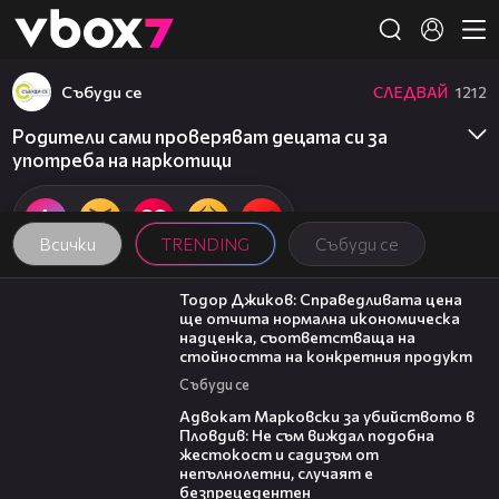
Member of
👾
Събуди се
СЛЕДВАЙ
1212
Родители сами проверяват децата си за
употреба на наркотици
Всички
TRENDING
Събуди се
14:10
Тодор Джиков: Справедливата цена
ще отчита нормална икономическа
надценка, съответстваща на
стойността на конкретния продукт
Събуди се
11:09
Адвокат Марковски за убийството в
Пловдив: Не съм виждал подобна
жестокост и садизъм от
непълнолетни, случаят е
безпрецедентен