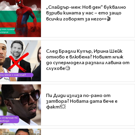
„Спайдър-мен: Нов ден“ буквално
взриви кината у нас – ето защо
всички говорят за него👀🎬
След Брадли Купър, Ирина Шейк
отново е влюбена? Новият мъж
до супермодела разпали лавина от
слухове🧐
Пи Диди излиза по-рано от
затвора? Новата дата вече е
факт!💥