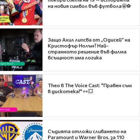
на новия символ във футбола🤩⚽
Защо Ахил липсва от „Одисей“ на
Кристофър Нолън? Най-
странното решение във филма
всъщност има логика
Theo в The Voice Cast: "Правен съм
в дискотека!" 👀💥
Съдията отложи сливането на
Paramount и Warner Bros. за 110