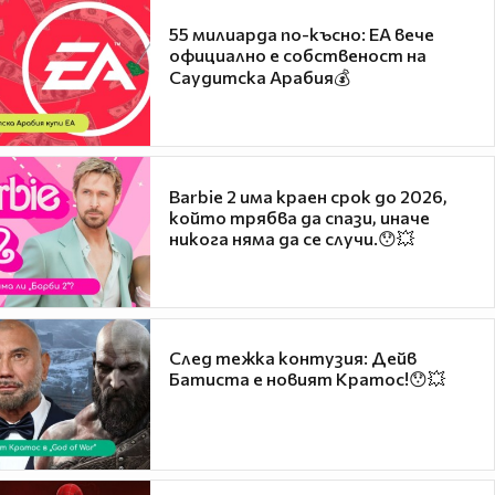
55 милиарда по-късно: EA вече
официално е собственост на
Саудитска Арабия💰
Barbie 2 има краен срок до 2026,
който трябва да спази, иначе
никога няма да се случи.😯💥
След тежка контузия: Дейв
Батиста е новият Кратос!😯💥