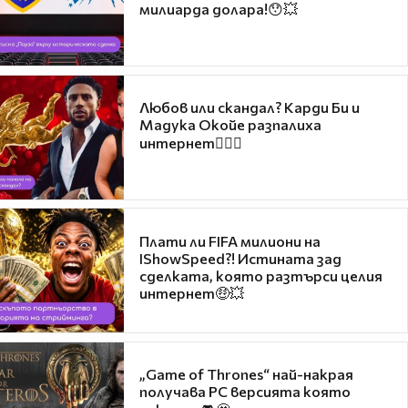
милиарда долара!😯💥
Любов или скандал? Карди Би и
Мадука Окойе разпалиха
интернет❤️‍🔥🔥
Плати ли FIFA милиони на
IShowSpeed?! Истината зад
сделката, която разтърси целия
интернет🤑💥
„Game of Thrones“ най-накрая
получава PC версията която