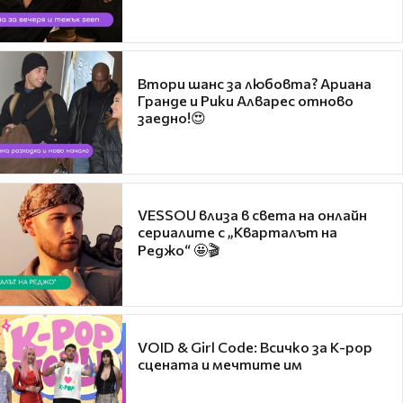
Втори шанс за любовта? Ариана
Гранде и Рики Алварес отново
заедно!😍
VESSOU влиза в света на онлайн
сериалите с „Кварталът на
Реджо“ 🤩🎬
VOID & Girl Code: Всичко за K-pop
сцената и мечтите им