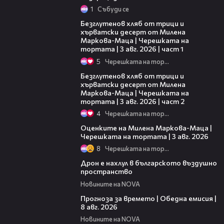
1
Събуди се
16:02
Безглутенов хляб от трици и
хърватски десерт от Милена
Маркова-Маца | Черешката на
тортата | 3 авг. 2026 | част 1
5
Черешката на тортата
15:35
Безглутенов хляб от трици и
хърватски десерт от Милена
Маркова-Маца | Черешката на
тортата | 3 авг. 2026 | част 2
4
Черешката на тортата
14:06
Оценките на Милена Маркова-Маца |
Черешката на тортата | 3 авг. 2026
8
Черешката на тортата
07:30
Дрон е нахлул в българското въздушно
пространство
Новините на NOVA
02:03
Прогноза за времето | Обедна емисия |
8 авг. 2026
Новините на NOVA
01:19