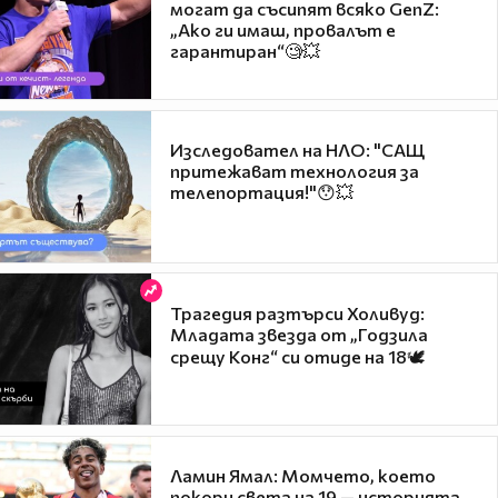
могат да съсипят всяко GenZ:
„Ако ги имаш, провалът е
гарантиран“🧐💥
Изследовател на НЛО: "САЩ
притежават технология за
телепортация!"😯💥
Трагедия разтърси Холивуд:
Младата звезда от „Годзила
срещу Конг“ си отиде на 18🕊️
Ламин Ямал: Момчето, което
покори света на 19 — историята