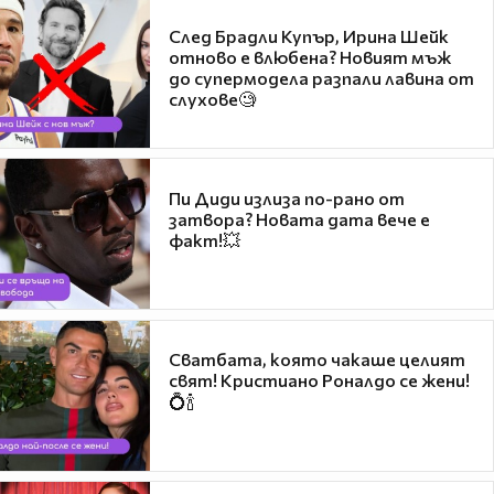
След Брадли Купър, Ирина Шейк
отново е влюбена? Новият мъж
до супермодела разпали лавина от
слухове🧐
Пи Диди излиза по-рано от
затвора? Новата дата вече е
факт!💥
Сватбата, която чакаше целият
свят! Кристиано Роналдо се жени!
💍🍾