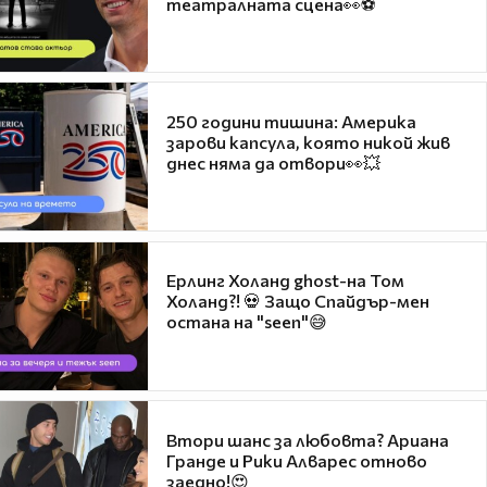
театралната сцена👀⚽
250 години тишина: Америка
зарови капсула, която никой жив
днес няма да отвори👀💥
Ерлинг Холанд ghost-на Том
Холанд?! 💀 Защо Спайдър-мен
остана на "seen"😅
Втори шанс за любовта? Ариана
Гранде и Рики Алварес отново
заедно!😍