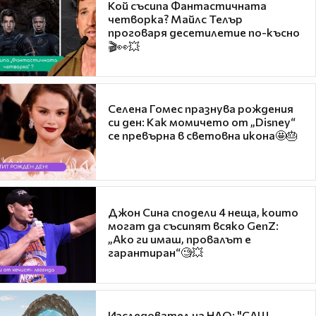
Кой съсипа Фантастичната
четворка? Майлс Телър
проговаря десетилетие по-късно
🎬👀💥
Селена Гомес празнува рождения
си ден: Как момичето от „Disney“
се превърна в световна икона🤩🎂
Джон Сина сподели 4 неща, които
могат да съсипят всяко GenZ:
„Ако ги имаш, провалът е
гарантиран“🧐💥
Изследовател на НЛО: "САЩ