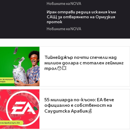
Новините на NOVA
00:50
Иран отправи редица искания към
САЩ за отварянето на Ормузкия
проток
Новините на NOVA
Тийнейджър почти спечели над
милион долара с тотален гейминг
трол😯💥
55 милиарда по-късно: EA вече
официално е собственост на
Саудитска Арабия💰