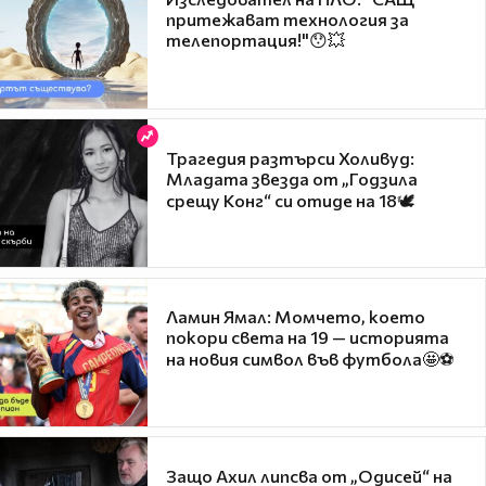
притежават технология за
телепортация!"😯💥
Трагедия разтърси Холивуд:
Младата звезда от „Годзила
срещу Конг“ си отиде на 18🕊️
Ламин Ямал: Момчето, което
покори света на 19 — историята
на новия символ във футбола🤩⚽
Защо Ахил липсва от „Одисей“ на