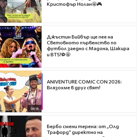
Кристофър Нолан🤩🎮
Джъстин Бийбър ще пее на
Световното първенство по
футбол заедно с Мадона, Шакира
и BTS!⚽🤩
ANIVENTURE COMIC CON 2026:
Влязохме в друг свят!
08:16
Бербо смени терена: от „Олд
Трафорд“ директно на