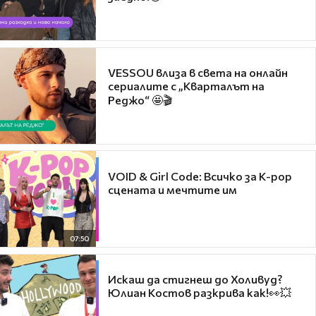
VESSOU влиза в света на онлайн
сериалите с „Кварталът на
Реджо“ 🤩🎬
VOID & Girl Code: Всичко за K-pop
сцената и мечтите им
07:50
Искаш да стигнеш до Холивуд?
Юлиан Костов разкрива как!👀💥