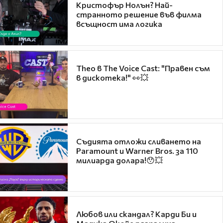
Кристофър Нолън? Най-
странното решение във филма
всъщност има логика
Theo в The Voice Cast: "Правен съм
в дискотека!" 👀💥
Съдията отложи сливането на
Paramount и Warner Bros. за 110
милиарда долара!😯💥
Любов или скандал? Карди Би и