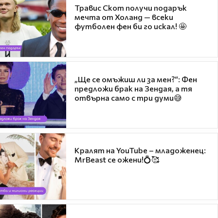
Травис Скот получи подарък
мечта от Холанд — всеки
футболен фен би го искал! 🤩
„Ще се омъжиш ли за мен?“: Фен
предложи брак на Зендая, а тя
отвърна само с три думи😅
Кралят на YouTube – младоженец:
MrBeast се ожени!💍🥰