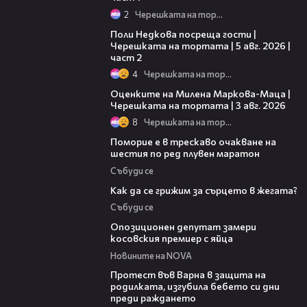
2
Черешката на тортата
13:03
Поли Недкова посреща гости |
Черешката на тортата | 5 авг. 2026 |
част 2
4
Черешката на тортата
14:06
Оценките на Милена Маркова-Маца |
Черешката на тортата | 3 авг. 2026
8
Черешката на тортата
03:22
Поморие е в трескаво очакване на
шестия по ред плувен маратон
Събуди се
07:56
Как да се грижим за сърцето в жегата?
Събуди се
00:48
Опозиционен депутат замери
косовския премиер с яйца
Новините на NOVA
02:57
Протест във Варна в защита на
родилката, изгубила бебето си дни
преди раждането