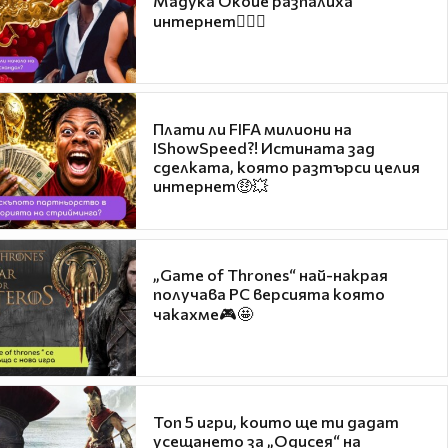
Мадука Окойе разпалиха
интернет❤️‍🔥🔥
Плати ли FIFA милиони на
IShowSpeed?! Истината зад
сделката, която разтърси целия
интернет🤑💥
„Game of Thrones“ най-накрая
получава PC версията която
чакахме🎮🤩
Топ 5 игри, които ще ти дадат
усещането за „Одисея“ на