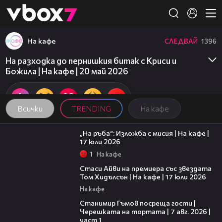
Member of
👾
На кафе
СЛЕДВАЙ
1396
На разходка до пернишкия битак с Криси и
Божила | На кафе | 20 май 2026
Всички
TRENDING
На кафе
09:09
„На ръба“: Изложба с мисия | На кафе |
17 юли 2026
1
На кафе
02:58
Стаси Айви на премиера със звездата
Том Хидълсън | На кафе | 17 юли 2026
На кафе
16:22
Станимир Гъмов посреща гости |
Черешката на тортата | 7 авг. 2026 |
част 1