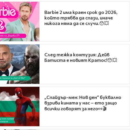
Barbie 2 има краен срок до 2026,
който трябва да спази, иначе
никога няма да се случи.😯💥
След тежка контузия: Дейв
Батиста е новият Кратос!😯💥
„Спайдър-мен: Нов ден“ буквално
взриви кината у нас – ето защо
всички говорят за него👀🎬