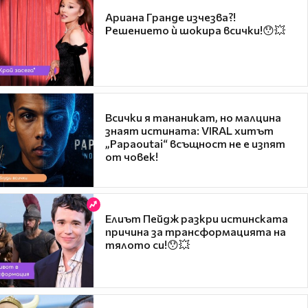
Ариана Гранде изчезва?!
Решението ѝ шокира всички!😯💥
Всички я тананикат, но малцина
знаят истината: VIRAL хитът
„Papaoutai“ всъщност не е изпят
от човек!
Елиът Пейдж разкри истинската
причина за трансформацията на
тялото си!😯💥