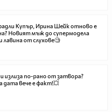
радли Купър, Ирина Шейк отново е
а? Новият мъж до супермодела
и лавина от слухове🧐
и излиза по-рано от затвора?
 дата вече е факт!💥