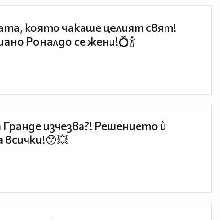
та, която чакаше целият свят!
ано Роналдо се жени!💍🍾
 Гранде изчезва?! Решението ѝ
 всички!😯💥