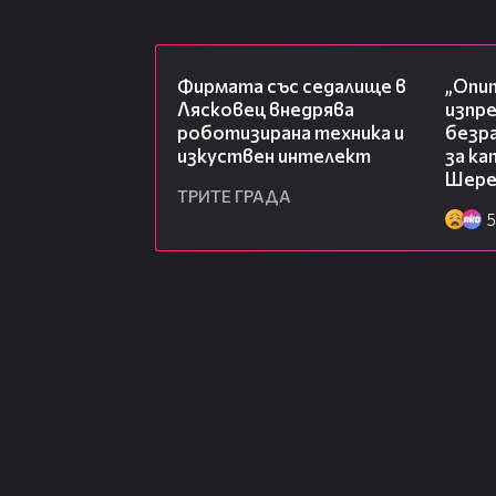
00:06
Фирмата със седалище в
„Опит
Лясковец внедрява
изпр
роботизирана техника и
безр
изкуствен интелект
за к
Шере
ТРИТЕ ГРАДА
5