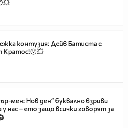
😯💥
ежка контузия: Дейв Батиста е
 Кратос!😯💥
ър-мен: Нов ден“ буквално взриви
 у нас – ето защо всички говорят за
🎬