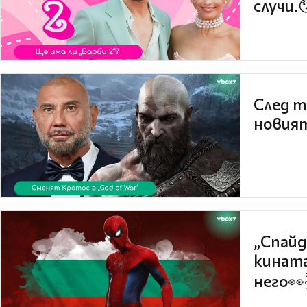
случи.
След т
новият
„Спайд
кината
него👀