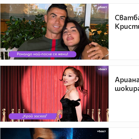
Сватба
Кристи
Ариана
шокира