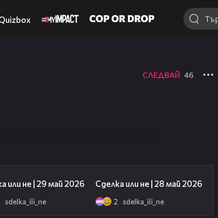
Quizbox
СЛЕДВАЙ
46
49:13
49:28
а или не | 29 май 2026
Сделка или не | 28 май 2026
5
sdelka_ili_ne
2
sdelka_ili_ne