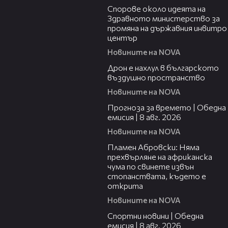
Спорове около идеята на
Здравното министерство за
промяна на държавния инвитро
център
Новините на NOVA
07:30
Дрон е нахлул в българското
въздушно пространство
Новините на NOVA
02:03
Прогноза за времето | Обедна
емисия | 8 авг. 2026
Новините на NOVA
01:19
Пламен Абровски: Няма
прехвърляне на африканска
чума по свинете извън
стопанствата, където е
открита
Новините на NOVA
03:31
Спортни новини | Обедна
емисия | 8 aвг. 2026