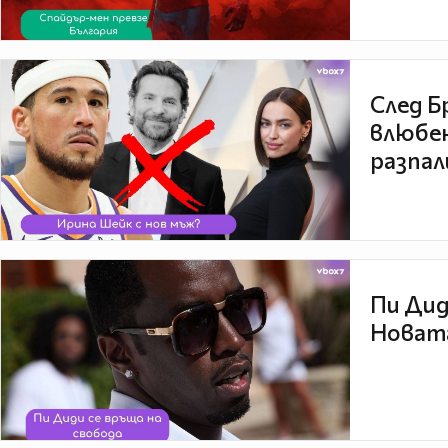
След Б
влюбен
разпал
Пи Дид
Новата