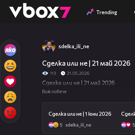
Member of
👾
Trending
sdelka_ili_ne
Сделка или не | 21 май 2026
113
21.05.2026
Сделка или не | 21 май 2026
Виж повече
49:23
Сделка или не | 1 юни 2026
Сделк
5
sdelka_ili_ne