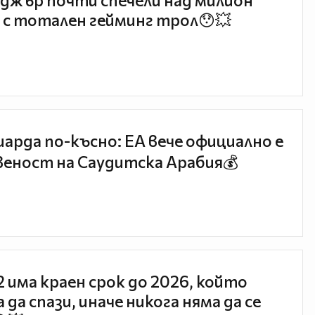
джър почти спечели над милион
 с тотален гейминг трол😯💥
иарда по-късно: EA вече официално е
еност на Саудитска Арабия💰
 2 има краен срок до 2026, който
 да спази, иначе никога няма да се