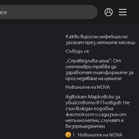
03:37
Какви вирусни инфекции ни
засягат през летните месеци
Събуди се
03:12
„Справедлива цена“: От
септември трябва да
заработят платформите за
проследяване на цените
Новините на NOVA
01:06
Адвокат Марковски за
убийството в Пловдив: Не
съм виждал подобна
жестокост и садизъм от
непълнолетни, случаят е
безпрецедентен
1
Новините на NOVA
00:50