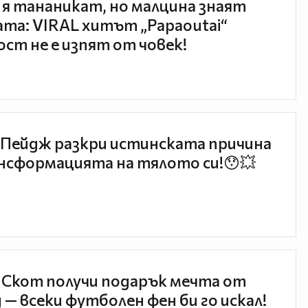
 я тананикат, но малцина знаят
та: VIRAL хитът „Papaoutai“
ст не е изпят от човек!
Пейдж разкри истинската причина
нсформацията на тялото си!😯💥
 Скот получи подарък мечта от
 — всеки футболен фен би го искал!