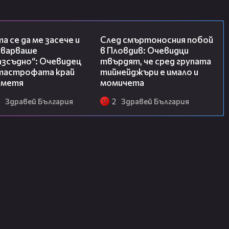
06:38
09:32
а се да ме засече и
След смъртоносния побой
еварваше
в Пловдив: Очевидци
азсъдно“: Очевидец
твърдят, че сред групата
атастрофата край
тийнейджъри е имало и
метя
момичета
Здравей България
2
Здравей България