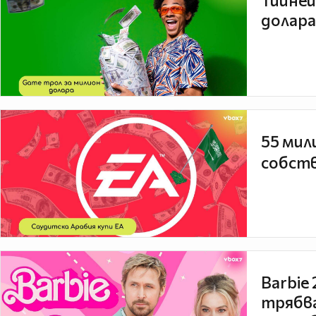
Тийней
долара
55 мил
собств
Barbie
трябва