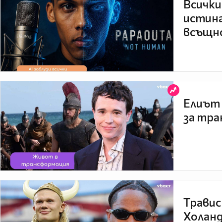
Всички
истина
всъщно
Елиът 
за тра
Травис
Холанд