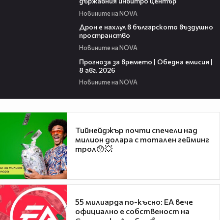
държавния инвитро център
Новините на NOVA
07:30
Дрон е нахлул в българското въздушно
пространство
Новините на NOVA
02:03
Прогноза за времето | Обедна емисия |
8 авг. 2026
Новините на NOVA
Тийнейджър почти спечели над
милион долара с тотален гейминг
трол😯💥
55 милиарда по-късно: EA вече
официално е собственост на