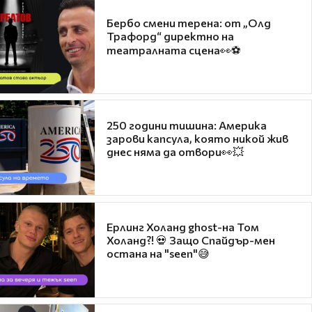
Бербо смени терена: от „Олд
Трафорд“ директно на
театралната сцена👀⚽
250 години тишина: Америка
зарови капсула, която никой жив
днес няма да отвори👀💥
Ерлинг Холанд ghost-на Том
Холанд?! 💀 Защо Спайдър-мен
остана на "seen"😅