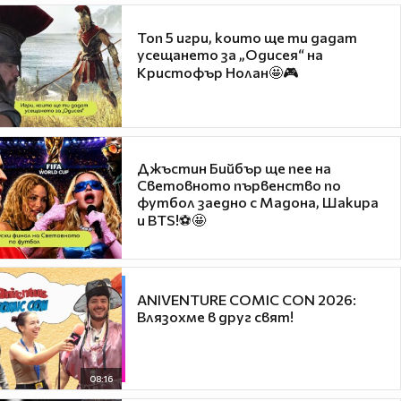
Топ 5 игри, които ще ти дадат
усещането за „Одисея“ на
Кристофър Нолан🤩🎮
Джъстин Бийбър ще пее на
Световното първенство по
футбол заедно с Мадона, Шакира
и BTS!⚽🤩
ANIVENTURE COMIC CON 2026:
Влязохме в друг свят!
08:16