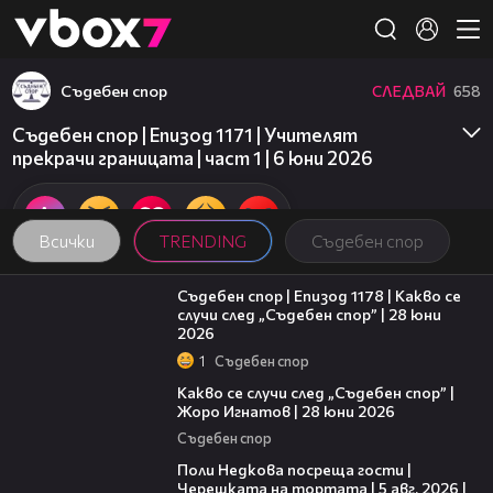
Member of
👾
Съдебен спор
СЛЕДВАЙ
658
Съдебен спор | Епизод 1171 | Учителят
прекрачи границата | част 1 | 6 юни 2026
Всички
TRENDING
Съдебен спор
47:02
Съдебен спор | Епизод 1178 | Какво се
случи след „Съдебен спор” | 28 юни
2026
1
Съдебен спор
15:58
Какво се случи след „Съдебен спор” |
Жоро Игнатов | 28 юни 2026
Съдебен спор
19:25
Поли Недкова посреща гости |
Черешката на тортата | 5 авг. 2026 |