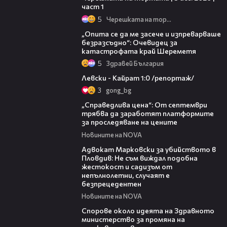
част 1
5
Черешката на тортата
06:38
„Опита се да ме засече и изпреварваше
безразсъдно“: Очевидец за
катастрофата край Шереметя
5
Здравей България
05:57
Левски - Кайрат 1:0 /репортаж/
3
gong_bg
03:12
„Справедлива цена“: От септември
трябва да заработят платформите
за проследяване на цените
Новините на NOVA
01:06
Адвокат Марковски за убийството в
Пловдив: Не съм виждал подобна
жестокост и садизъм от
непълнолетни, случаят е
безпрецедентен
Новините на NOVA
00:50
Спорове около идеята на Здравното
министерство за промяна на