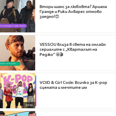
Втори шанс за любовта? Ариана
Гранде и Рики Алварес отново
заедно!😍
VESSOU влиза в света на онлайн
сериалите с „Кварталът на
Реджо“ 🤩🎬
VOID & Girl Code: Всичко за K-pop
сцената и мечтите им
07:50