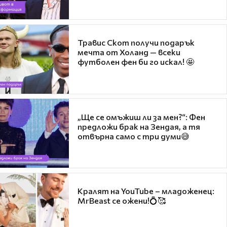
Травис Скот получи подарък
мечта от Холанд — всеки
футболен фен би го искал! 🤩
„Ще се омъжиш ли за мен?“: Фен
предложи брак на Зендая, а тя
отвърна само с три думи😅
Кралят на YouTube – младоженец:
MrBeast се ожени!💍🥰