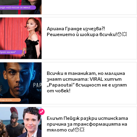
Ариана Гранде изчезва?!
Решението ѝ шокира всички!😯💥
Всички я тананикат, но малцина
знаят истината: VIRAL хитът
„Papaoutai“ всъщност не е изпят
от човек!
Елиът Пейдж разкри истинската
причина за трансформацията на
тялото си!😯💥