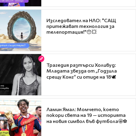
Изследовател на НЛО: "САЩ
притежават технология за
телепортация!"😯💥
Трагедия разтърси Холивуд:
Младата звезда от „Годзила
срещу Конг“ си отиде на 18🕊️
Ламин Ямал: Момчето, което
покори света на 19 — историята
на новия символ във футбола🤩⚽