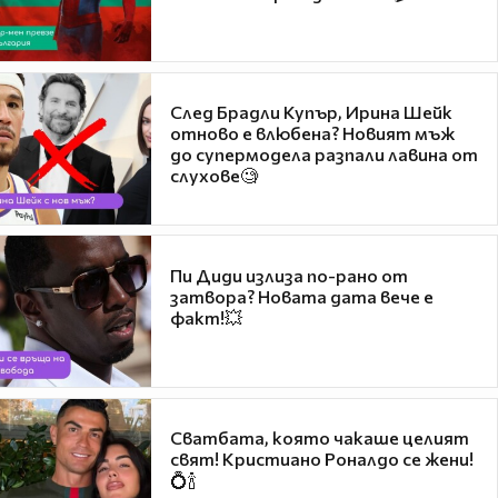
След Брадли Купър, Ирина Шейк
отново е влюбена? Новият мъж
до супермодела разпали лавина от
слухове🧐
Пи Диди излиза по-рано от
затвора? Новата дата вече е
факт!💥
Сватбата, която чакаше целият
свят! Кристиано Роналдо се жени!
💍🍾