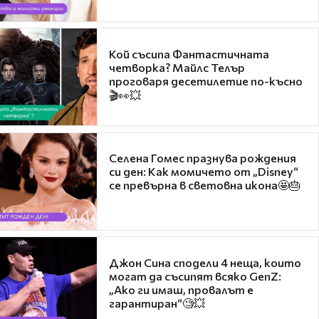
Кой съсипа Фантастичната
четворка? Майлс Телър
проговаря десетилетие по-късно
🎬👀💥
Селена Гомес празнува рождения
си ден: Как момичето от „Disney“
се превърна в световна икона🤩🎂
Джон Сина сподели 4 неща, които
могат да съсипят всяко GenZ:
„Ако ги имаш, провалът е
гарантиран“🧐💥