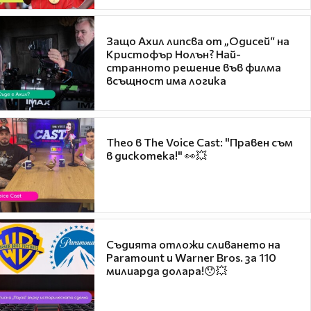
Защо Ахил липсва от „Одисей“ на
Кристофър Нолън? Най-
странното решение във филма
всъщност има логика
Theo в The Voice Cast: "Правен съм
в дискотека!" 👀💥
Съдията отложи сливането на
Paramount и Warner Bros. за 110
милиарда долара!😯💥