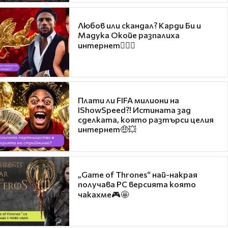
Любов или скандал? Карди Би и
Мадука Окойе разпалиха
интернет❤️‍🔥🔥
Плати ли FIFA милиони на
IShowSpeed?! Истината зад
сделката, която разтърси целия
интернет🤑💥
„Game of Thrones“ най-накрая
получава PC версията която
чакахме🎮🤩