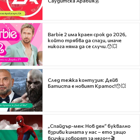
Саудитска Арабия💰
Barbie 2 има краен срок до 2026,
който трябва да спази, иначе
никога няма да се случи.😯💥
След тежка контузия: Дейв
Батиста е новият Кратос!😯💥
„Спайдър-мен: Нов ден“ буквално
взриви кината у нас – ето защо
всички говорят за него👀🎬