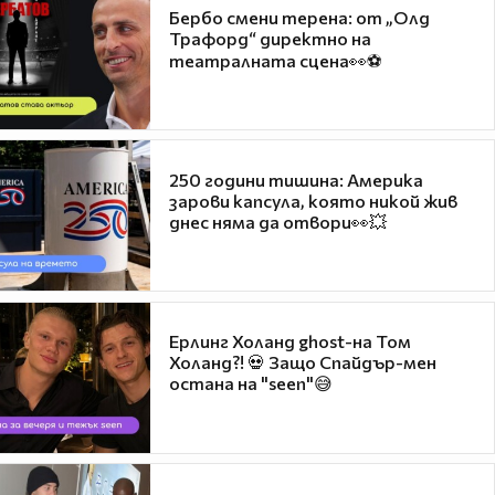
Бербо смени терена: от „Олд
Трафорд“ директно на
театралната сцена👀⚽
250 години тишина: Америка
зарови капсула, която никой жив
днес няма да отвори👀💥
Ерлинг Холанд ghost-на Том
Холанд?! 💀 Защо Спайдър-мен
остана на "seen"😅