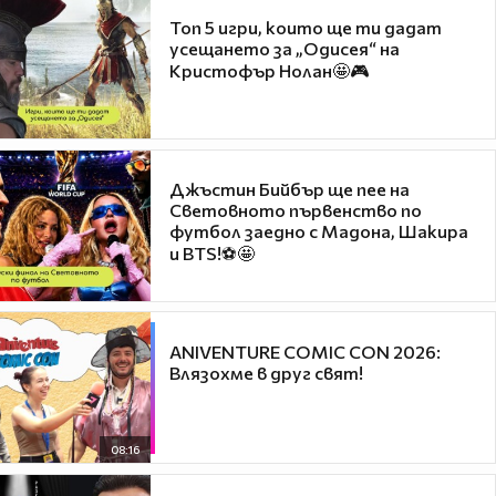
Топ 5 игри, които ще ти дадат
усещането за „Одисея“ на
Кристофър Нолан🤩🎮
Джъстин Бийбър ще пее на
Световното първенство по
футбол заедно с Мадона, Шакира
и BTS!⚽🤩
ANIVENTURE COMIC CON 2026:
Влязохме в друг свят!
08:16