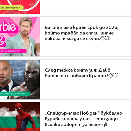
Barbie 2 има краен срок до 2026,
който трябва да спази, иначе
никога няма да се случи.😯💥
След тежка контузия: Дейв
Батиста е новият Кратос!😯💥
„Спайдър-мен: Нов ден“ буквално
взриви кината у нас – ето защо
всички говорят за него👀🎬