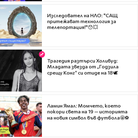
Изследовател на НЛО: "САЩ
притежават технология за
телепортация!"😯💥
Трагедия разтърси Холивуд:
Младата звезда от „Годзила
срещу Конг“ си отиде на 18🕊️
Ламин Ямал: Момчето, което
покори света на 19 — историята
на новия символ във футбола🤩⚽