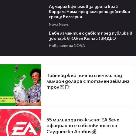
01:48
Адмирал Ефтимов за дрона край
Кардам: Няма преднамерени действия
срещу България
Nova News
00:50
Бебе ламантин с дебют пред публика в
зоопарк в Южен Китай (ВИДЕО
Новините на NOVA
Тийнейджър почти спечели над
милион долара с тотален гейминг
трол😯💥
55 милиарда по-късно: EA вече
официално е собственост на
Саудитска Арабия💰