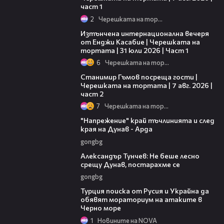
част 1
2
Черешката на тортата
18:07
Изтънчена интернационална вечеря
от Енджи Касабие | Черешката на
тортата | 31 юли 2026 | Част 1
6
Черешката на тортата
12:30
Станимир Гъмов посреща гости |
Черешката на тортата | 7 авг. 2026 |
част 2
7
Черешката на тортата
00:37
"Напрежение" край тъчлинията и след
края на Дунав - Арда
gongbg
02:50
Александър Тунчев: Не беше лесно
срещу Дунав, постарахме се
gongbg
03:02
Турция поиска от Русия и Украйна да
обявят мораториум на атаките в
Черно море
1
Новините на NOVA