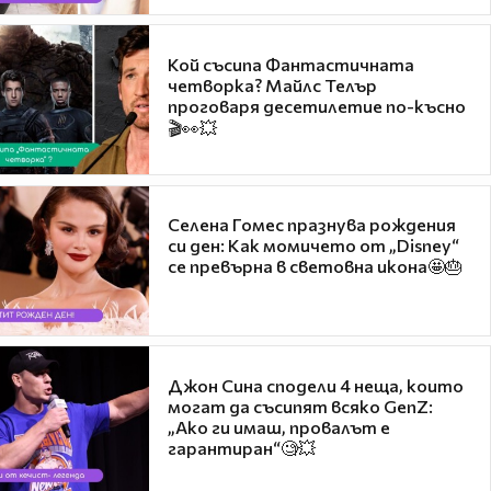
Кой съсипа Фантастичната
четворка? Майлс Телър
проговаря десетилетие по-късно
🎬👀💥
Селена Гомес празнува рождения
си ден: Как момичето от „Disney“
се превърна в световна икона🤩🎂
Джон Сина сподели 4 неща, които
могат да съсипят всяко GenZ:
„Ако ги имаш, провалът е
гарантиран“🧐💥