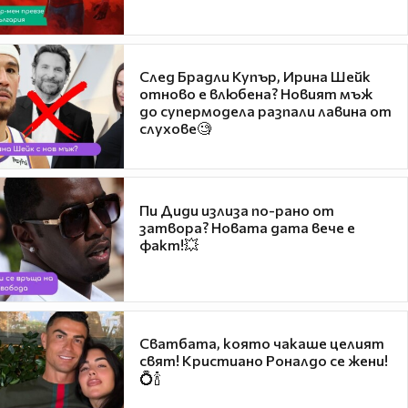
След Брадли Купър, Ирина Шейк
отново е влюбена? Новият мъж
до супермодела разпали лавина от
слухове🧐
Пи Диди излиза по-рано от
затвора? Новата дата вече е
факт!💥
Сватбата, която чакаше целият
свят! Кристиано Роналдо се жени!
💍🍾