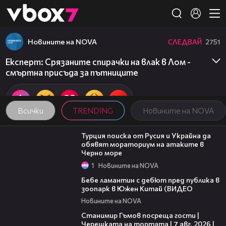
Member of
👾
Новините на NOVA
СЛЕДВАЙ
2751
Експерт: Срязаните спирачки на влак в Лом -
смъртна присъда за пътниците
Всички
TRENDING
Новините на NOVA
03:02
Турция поиска от Русия и Украйна да
обявят мораториум на атаките в
Черно море
1
Новините на NOVA
00:50
Бебе ламантин с дебют пред публика в
зоопарк в Южен Китай (ВИДЕО
Новините на NOVA
16:22
Станимир Гъмов посреща гости |
Черешката на тортата | 7 авг. 2026 |