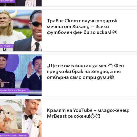
Травис Скот получи подарък
мечта от Холанд — всеки
футболен фен би го искал! 🤩
„Ще се омъжиш ли за мен?“: Фен
предложи брак на Зендая, а тя
отвърна само с три думи😅
Кралят на YouTube – младоженец:
MrBeast се ожени!💍🥰