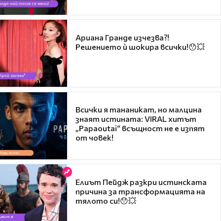
Ариана Гранде изчезва?!
Решението ѝ шокира всички!😯💥
Всички я тананикат, но малцина
знаят истината: VIRAL хитът
„Papaoutai“ всъщност не е изпят
от човек!
Елиът Пейдж разкри истинската
причина за трансформацията на
тялото си!😯💥