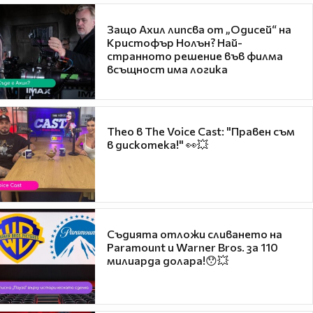
Защо Ахил липсва от „Одисей“ на
Кристофър Нолън? Най-
странното решение във филма
всъщност има логика
Theo в The Voice Cast: "Правен съм
в дискотека!" 👀💥
Съдията отложи сливането на
Paramount и Warner Bros. за 110
милиарда долара!😯💥