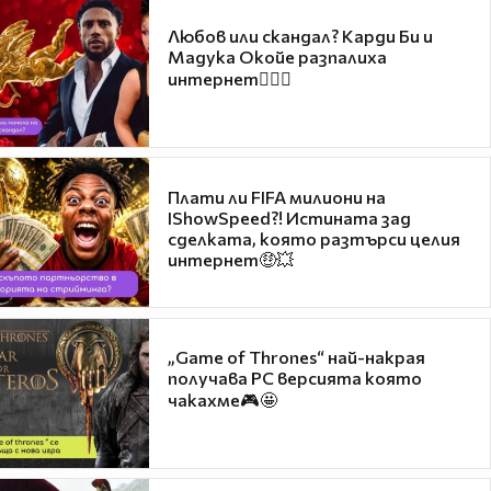
Любов или скандал? Карди Би и
Мадука Окойе разпалиха
интернет❤️‍🔥🔥
Плати ли FIFA милиони на
IShowSpeed?! Истината зад
сделката, която разтърси целия
интернет🤑💥
„Game of Thrones“ най-накрая
получава PC версията която
чакахме🎮🤩