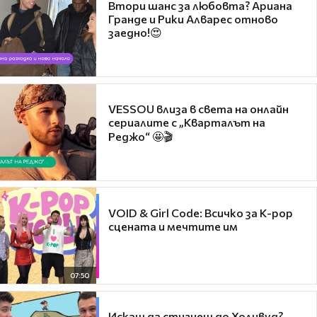
Втори шанс за любовта? Ариана
Гранде и Рики Алварес отново
заедно!😍
VESSOU влиза в света на онлайн
сериалите с „Кварталът на
Реджо“ 🤩🎬
VOID & Girl Code: Всичко за K-pop
сцената и мечтите им
07:50
Искаш да стигнеш до Холивуд?