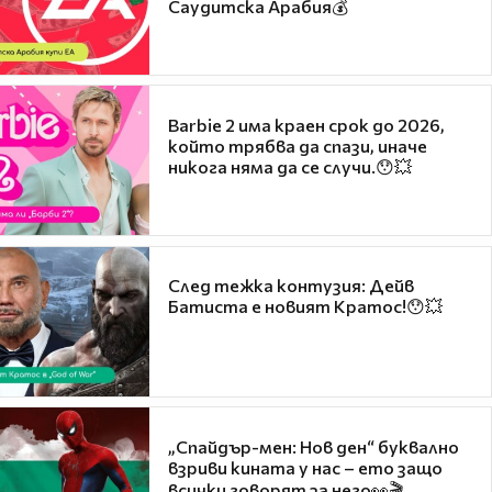
Саудитска Арабия💰
Barbie 2 има краен срок до 2026,
който трябва да спази, иначе
никога няма да се случи.😯💥
След тежка контузия: Дейв
Батиста е новият Кратос!😯💥
„Спайдър-мен: Нов ден“ буквално
взриви кината у нас – ето защо
всички говорят за него👀🎬