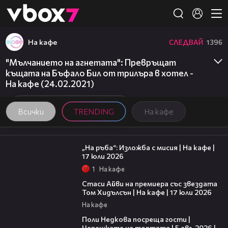
Member of
👾
На кафе
СЛЕДВАЙ
1396
"Мълчанието на агнетата": Превръщат
къщата на Бъфало Бил от трилъра в хотел -
На кафе (24.02.2021)
Всички
TRENDING
На кафе
09:09
„На ръба“: Изложба с мисия | На кафе |
17 юли 2026
1
На кафе
02:58
Стаси Айви на премиера със звездата
Том Хидълсън | На кафе | 17 юли 2026
На кафе
19:25
Поли Недкова посреща гости |
Черешката на тортата | 5 авг. 2026 |