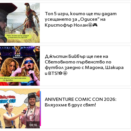
Топ 5 игри, които ще ти дадат
усещането за „Одисея“ на
Кристофър Нолан🤩🎮
Джъстин Бийбър ще пее на
Световното първенство по
футбол заедно с Мадона, Шакира
и BTS!⚽🤩
ANIVENTURE COMIC CON 2026:
Влязохме в друг свят!
08:16