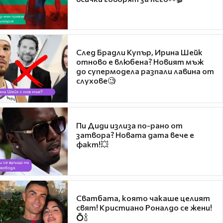
След Брадли Купър, Ирина Шейк
отново е влюбена? Новият мъж
до супермодела разпали лавина от
слухове🧐
Пи Диди излиза по-рано от
затвора? Новата дата вече е
факт!💥
Сватбата, която чакаше целият
свят! Кристиано Роналдо се жени!
💍🍾