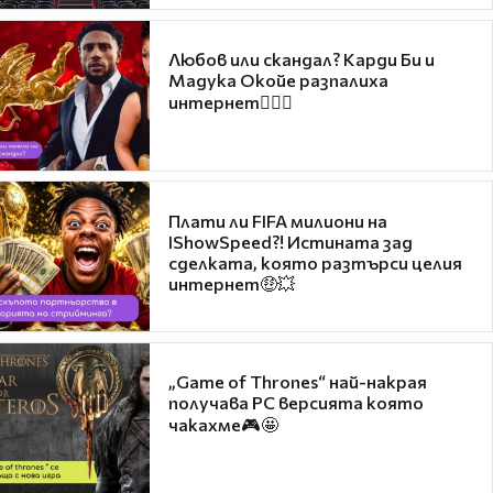
Любов или скандал? Карди Би и
Мадука Окойе разпалиха
интернет❤️‍🔥🔥
Плати ли FIFA милиони на
IShowSpeed?! Истината зад
сделката, която разтърси целия
интернет🤑💥
„Game of Thrones“ най-накрая
получава PC версията която
чакахме🎮🤩