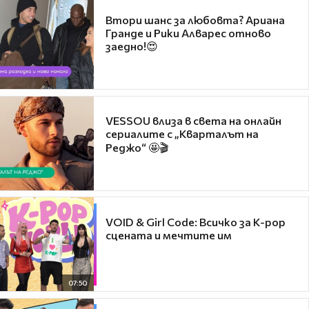
Втори шанс за любовта? Ариана
Гранде и Рики Алварес отново
заедно!😍
VESSOU влиза в света на онлайн
сериалите с „Кварталът на
Реджо“ 🤩🎬
VOID & Girl Code: Всичко за K-pop
сцената и мечтите им
07:50