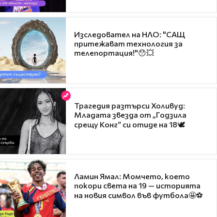
Изследовател на НЛО: "САЩ
притежават технология за
телепортация!"😯💥
Трагедия разтърси Холивуд:
Младата звезда от „Годзила
срещу Конг“ си отиде на 18🕊️
Ламин Ямал: Момчето, което
покори света на 19 — историята
на новия символ във футбола🤩⚽