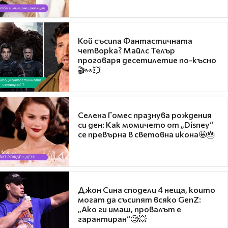
Кой съсипа Фантастичната
четворка? Майлс Телър
проговаря десетилетие по-късно
🎬👀💥
Селена Гомес празнува рождения
си ден: Как момичето от „Disney“
се превърна в световна икона🤩🎂
Джон Сина сподели 4 неща, които
могат да съсипят всяко GenZ:
„Ако ги имаш, провалът е
гарантиран“🧐💥