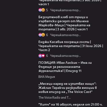
част 1
5
Черешката на тортата
16:02
Безглутенов хляб от трици и
хърватски десерт от Милена
Маркова-Маца | Черешката на
тортата | 3 авг. 2026 | част 1
6
Черешката на тортата
16:45
Енджи Касабие посреща гости |
Черешката на тортата | 31 юли 2026 |
Част 2
6
Черешката на тортата
39:29
ПОЗИЦИЯ: Иван Ласкин – Има ли
бъдеще за регионалната
журналистика? | Епизод 11
ВИА Медия
01:13:23
„Месеци наред не изпитвах нищо“:
Жаклин Таракчи разкрива емоции в
новия епизод на „The Voice Cast“
The Voice Radio and TV Bulgaria
00:30
"Хитч" на 16 август, неделя от 21:00 ч.