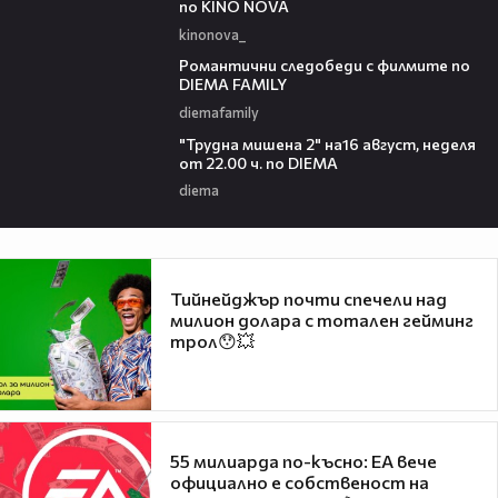
по KINO NOVA
kinonova_
00:31
Романтични следобеди с филмите по
DIEMA FAMILY
diemafamily
00:31
"Трудна мишена 2" на16 август, неделя
от 22.00 ч. по DIEMA
diema
Тийнейджър почти спечели над
милион долара с тотален гейминг
трол😯💥
55 милиарда по-късно: EA вече
официално е собственост на