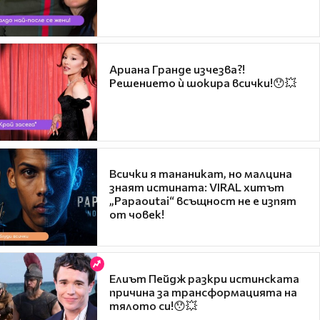
Ариана Гранде изчезва?!
Решението ѝ шокира всички!😯💥
Всички я тананикат, но малцина
знаят истината: VIRAL хитът
„Papaoutai“ всъщност не е изпят
от човек!
Елиът Пейдж разкри истинската
причина за трансформацията на
тялото си!😯💥