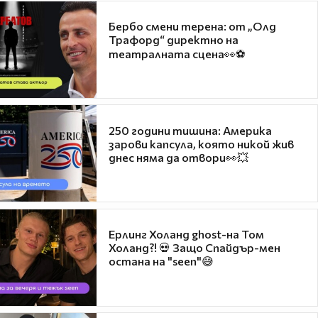
Бербо смени терена: от „Олд
Трафорд“ директно на
театралната сцена👀⚽
250 години тишина: Америка
зарови капсула, която никой жив
днес няма да отвори👀💥
Ерлинг Холанд ghost-на Том
Холанд?! 💀 Защо Спайдър-мен
остана на "seen"😅