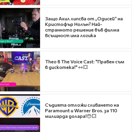
Защо Ахил липсва от „Одисей“ на
Кристофър Нолън? Най-
странното решение във филма
всъщност има логика
Theo в The Voice Cast: "Правен съм
в дискотека!" 👀💥
Съдията отложи сливането на
Paramount и Warner Bros. за 110
милиарда долара!😯💥