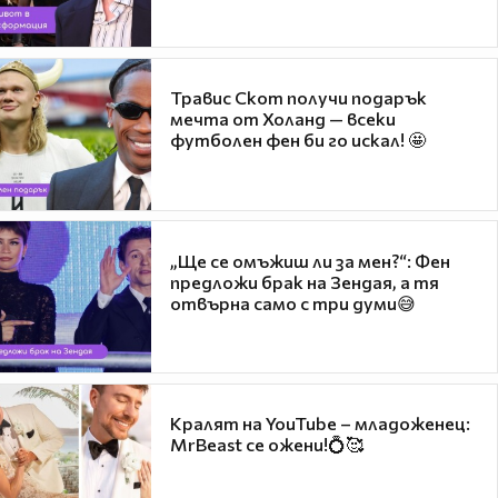
Травис Скот получи подарък
мечта от Холанд — всеки
футболен фен би го искал! 🤩
„Ще се омъжиш ли за мен?“: Фен
предложи брак на Зендая, а тя
отвърна само с три думи😅
Кралят на YouTube – младоженец:
MrBeast се ожени!💍🥰