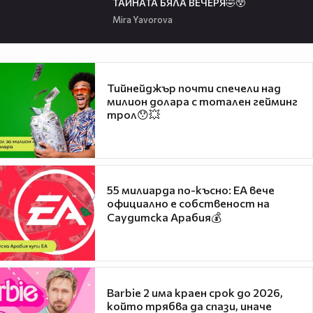
ТАЙНАТА БЯЛА ВЕЧЕРЯ🤣😲
Mira Yavorova
Тийнейджър почти спечели над
милион долара с тотален гейминг
трол😯💥
55 милиарда по-късно: EA вече
официално е собственост на
Саудитска Арабия💰
Barbie 2 има краен срок до 2026,
който трябва да спази, иначе