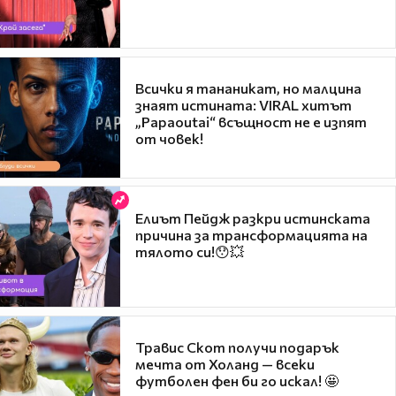
Всички я тананикат, но малцина
знаят истината: VIRAL хитът
„Papaoutai“ всъщност не е изпят
от човек!
Елиът Пейдж разкри истинската
причина за трансформацията на
тялото си!😯💥
Травис Скот получи подарък
мечта от Холанд — всеки
футболен фен би го искал! 🤩