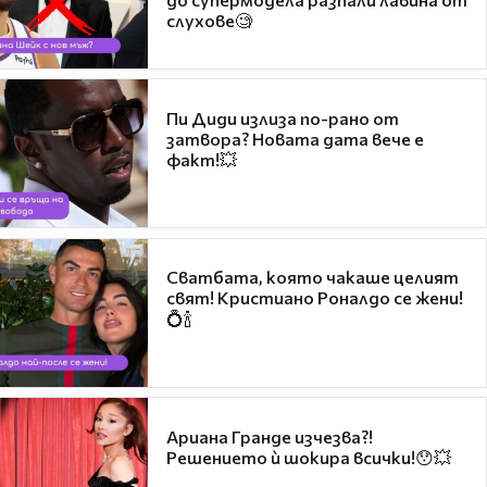
слухове🧐
Пи Диди излиза по-рано от
затвора? Новата дата вече е
факт!💥
Сватбата, която чакаше целият
свят! Кристиано Роналдо се жени!
💍🍾
Ариана Гранде изчезва?!
Решението ѝ шокира всички!😯💥