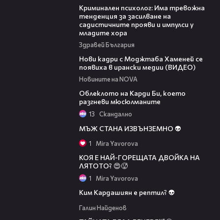
Криминален психолог: Има тревожна
тенденция за засилване на
садистичните прояви и импулси у
младите хора
Здравей България
00:14
Нови кадри с Моджтаба Хаменей се
появиха в ирански медии (ВИДЕО)
Новините на NOVA
01:29
Облеклото на Карди Би, което
разгневи мюсюлманите
13
Скандално
00:28
МЪЖ СТАНА ИЗВЪНЗЕМНО 👽
1
Mira Yavorova
КОЯ Е НАЙ-ГОРЕЩАТА ДВОЙКА НА
ЛЯТОТО? 😍🥵
1
Mira Yavorova
Ким Кардашиян е рептил? 👽
Галин Найденов