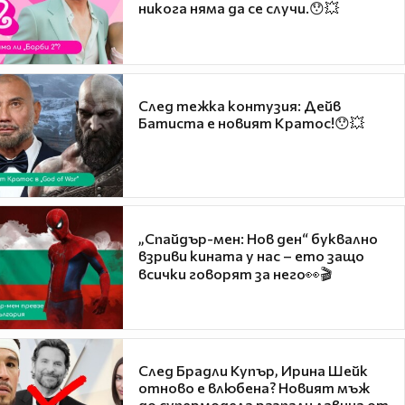
никога няма да се случи.😯💥
След тежка контузия: Дейв
Батиста е новият Кратос!😯💥
„Спайдър-мен: Нов ден“ буквално
взриви кината у нас – ето защо
всички говорят за него👀🎬
След Брадли Купър, Ирина Шейк
отново е влюбена? Новият мъж
до супермодела разпали лавина от