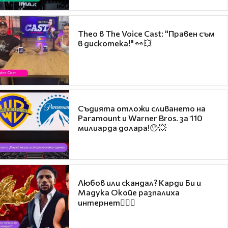
Theo в The Voice Cast: "Правен съм
в дискотека!" 👀💥
Съдията отложи сливането на
Paramount и Warner Bros. за 110
милиарда долара!😯💥
Любов или скандал? Карди Би и
Мадука Окойе разпалиха
интернет❤️‍🔥🔥