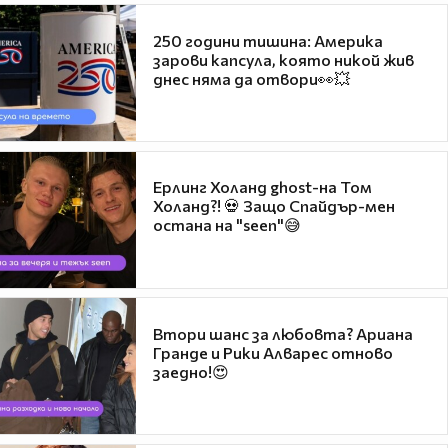
250 години тишина: Америка
зарови капсула, която никой жив
днес няма да отвори👀💥
Ерлинг Холанд ghost-на Том
Холанд?! 💀 Защо Спайдър-мен
остана на "seen"😅
Втори шанс за любовта? Ариана
Гранде и Рики Алварес отново
заедно!😍