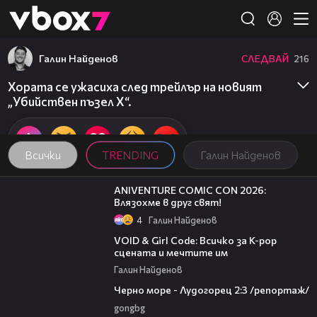
Member of
👾
Галин Найденов
СЛЕДВАЙ
216
Хората се ужасиха след трейлър на новият
„Убийствен пъзел X“.
Всички
TRENDING
Галин Найденов
08:16
ANIVENTURE COMIC CON 2026:
Влязохме в друг свят!
4
Галин Найденов
07:50
VOID & Girl Code: Всичко за K-pop
сцената и мечтите им
Галин Найденов
06:06
Черно море - Лудогорец 2:3 /репортаж/
gongbg
09:42