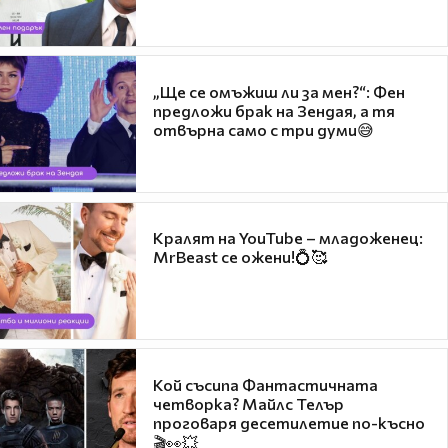
„Ще се омъжиш ли за мен?“: Фен
предложи брак на Зендая, а тя
отвърна само с три думи😅
Кралят на YouTube – младоженец:
MrBeast се ожени!💍🥰
Кой съсипа Фантастичната
четворка? Майлс Телър
проговаря десетилетие по-късно
🎬👀💥