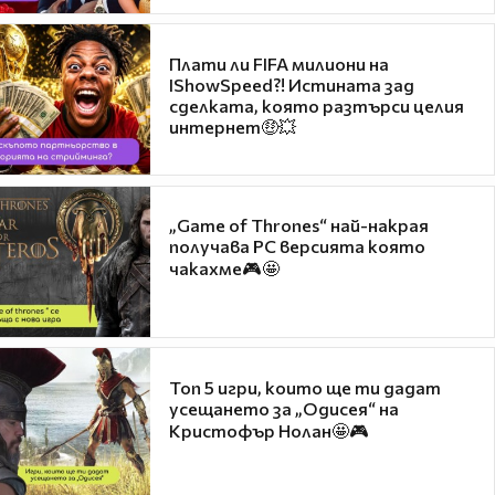
Плати ли FIFA милиони на
IShowSpeed?! Истината зад
сделката, която разтърси целия
интернет🤑💥
„Game of Thrones“ най-накрая
получава PC версията която
чакахме🎮🤩
Топ 5 игри, които ще ти дадат
усещането за „Одисея“ на
Кристофър Нолан🤩🎮