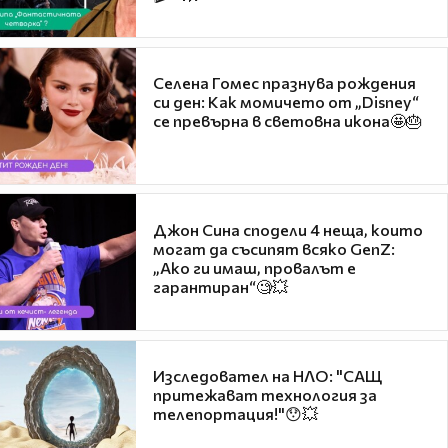
Селена Гомес празнува рождения
си ден: Как момичето от „Disney“
се превърна в световна икона🤩🎂
Джон Сина сподели 4 неща, които
могат да съсипят всяко GenZ:
„Ако ги имаш, провалът е
гарантиран“🧐💥
Изследовател на НЛО: "САЩ
притежават технология за
телепортация!"😯💥