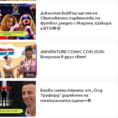
Джъстин Бийбър ще пее на
Световното първенство по
футбол заедно с Мадона, Шакира
и BTS!⚽🤩
ANIVENTURE COMIC CON 2026:
Влязохме в друг свят!
08:16
Бербо смени терена: от „Олд
Трафорд“ директно на
театралната сцена👀⚽