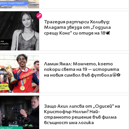
Трагедия разтърси Холивуд:
Младата звезда от „Годзила
срещу Конг“ си отиде на 18🕊️
Ламин Ямал: Момчето, което
покори света на 19 — историята
на новия символ във футбола🤩⚽
Защо Ахил липсва от „Одисей“ на
Кристофър Нолън? Най-
странното решение във филма
всъщност има логика