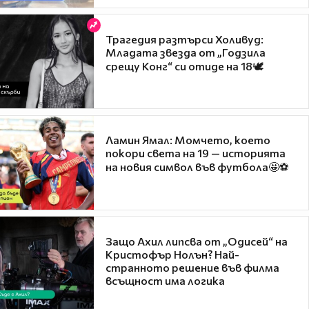
Трагедия разтърси Холивуд:
Младата звезда от „Годзила
срещу Конг“ си отиде на 18🕊️
Ламин Ямал: Момчето, което
покори света на 19 — историята
на новия символ във футбола🤩⚽
Защо Ахил липсва от „Одисей“ на
Кристофър Нолън? Най-
странното решение във филма
всъщност има логика