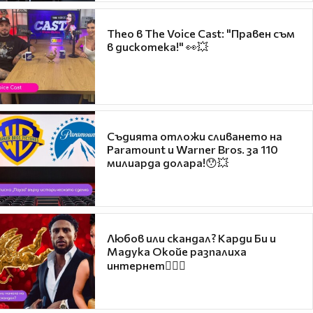
Theo в The Voice Cast: "Правен съм
в дискотека!" 👀💥
Съдията отложи сливането на
Paramount и Warner Bros. за 110
милиарда долара!😯💥
Любов или скандал? Карди Би и
Мадука Окойе разпалиха
интернет❤️‍🔥🔥