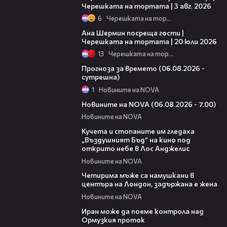
Черешката на тортата | 3 авг. 2026
6
Черешката на тортата
19:47
Ана Шермин посреща гости |
Черешката на тортата | 20 юли 2026
13
Черешката на тортата
01:47
Прогноза за времето (06.08.2026 -
сутрешна)
1
Новините на NOVA
05:35
Новините на NOVA (06.08.2026 - 7.00)
Новините на NOVA
00:51
Кучета и стопаните им гледаха
„Въздушният Бъд“ на кино под
открито небе в Лос Анджелис
Новините на NOVA
00:39
Четирима мъже са намушкани в
центъра на Лондон, задържана е жена
Новините на NOVA
00:52
Иран може да поеме контрола над
Ормузкия проток