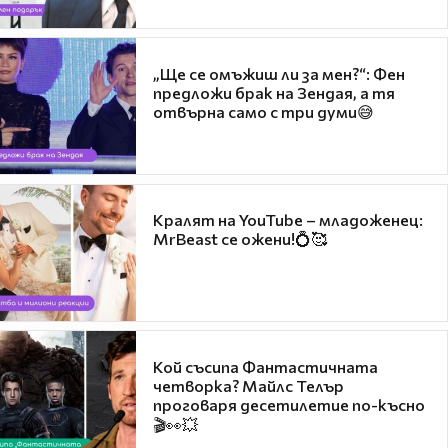
„Ще се омъжиш ли за мен?“: Фен
предложи брак на Зендая, а тя
отвърна само с три думи😅
Кралят на YouTube – младоженец:
MrBeast се ожени!💍🥰
Кой съсипа Фантастичната
четворка? Майлс Телър
проговаря десетилетие по-късно
🎬👀💥