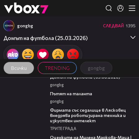
Member of
👾
gongbg
СЛЕДВАЙ
1395
Домът на футбола (25.03.2026)
Всички
TRENDING
gongbg
57:58
Домът на футбола (05.08.2026)
gongbg
18:59
Пътят на таланта
gongbg
00:06
Фирмата със седалище в Лясковец
внедрява роботизирана техника и
изкуствен интелект
ТРИТЕ ГРАДА
14:06
Оценките на Милена Маркова-Маца |