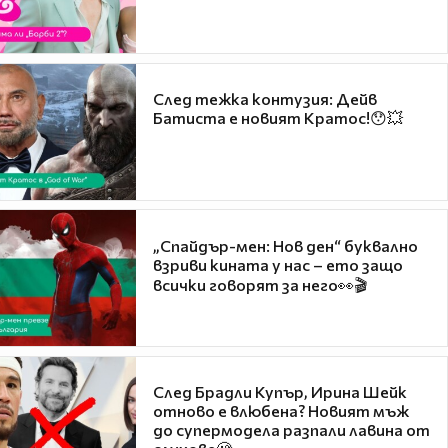
След тежка контузия: Дейв
Батиста е новият Кратос!😯💥
„Спайдър-мен: Нов ден“ буквално
взриви кината у нас – ето защо
всички говорят за него👀🎬
След Брадли Купър, Ирина Шейк
отново е влюбена? Новият мъж
до супермодела разпали лавина от