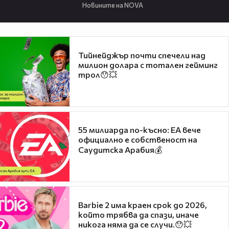
Новините на NOVA
Тийнейджър почти спечели над
милион долара с тотален гейминг
трол😯💥
55 милиарда по-късно: EA вече
официално е собственост на
Саудитска Арабия💰
Barbie 2 има краен срок до 2026,
който трябва да спази, иначе
никога няма да се случи.😯💥