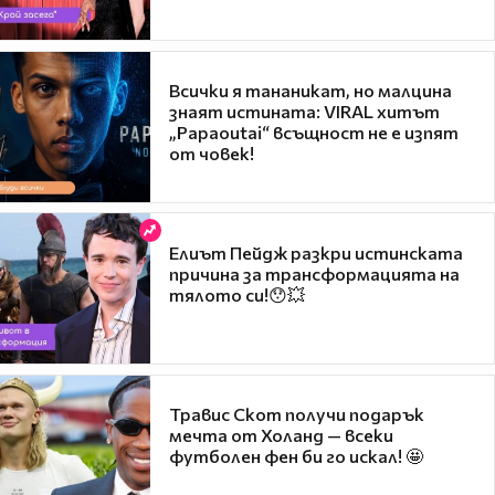
Всички я тананикат, но малцина
знаят истината: VIRAL хитът
„Papaoutai“ всъщност не е изпят
от човек!
Елиът Пейдж разкри истинската
причина за трансформацията на
тялото си!😯💥
Травис Скот получи подарък
мечта от Холанд — всеки
футболен фен би го искал! 🤩