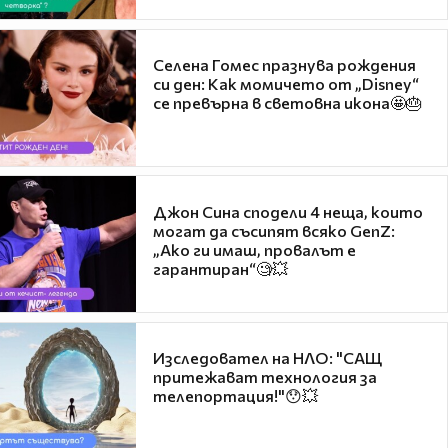
Селена Гомес празнува рождения
си ден: Как момичето от „Disney“
се превърна в световна икона🤩🎂
Джон Сина сподели 4 неща, които
могат да съсипят всяко GenZ:
„Ако ги имаш, провалът е
гарантиран“🧐💥
Изследовател на НЛО: "САЩ
притежават технология за
телепортация!"😯💥