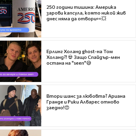
250 години тишина: Америка
зарови капсула, която никой жив
днес няма да отвори👀💥
Ерлинг Холанд ghost-на Том
Холанд?! 💀 Защо Спайдър-мен
остана на "seen"😅
Втори шанс за любовта? Ариана
Гранде и Рики Алварес отново
заедно!😍