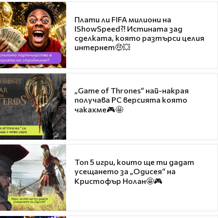
Плати ли FIFA милиони на
IShowSpeed?! Истината зад
сделката, която разтърси целия
интернет🤑💥
„Game of Thrones“ най-накрая
получава PC версията която
чакахме🎮🤩
Топ 5 игри, които ще ти дадат
усещането за „Одисея“ на
Кристофър Нолан🤩🎮