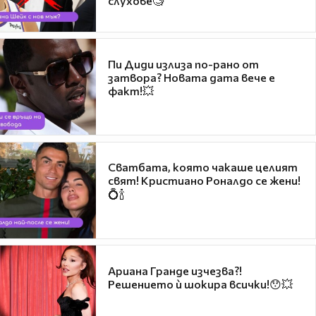
слухове🧐
Пи Диди излиза по-рано от
затвора? Новата дата вече е
факт!💥
Сватбата, която чакаше целият
свят! Кристиано Роналдо се жени!
💍🍾
Ариана Гранде изчезва?!
Решението ѝ шокира всички!😯💥