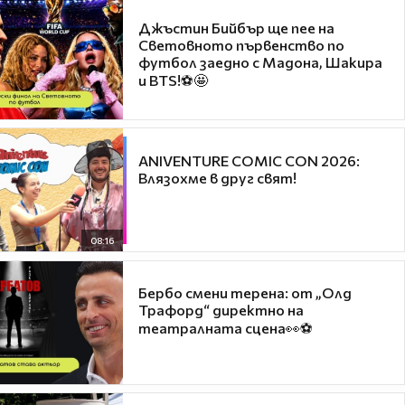
Джъстин Бийбър ще пее на
Световното първенство по
футбол заедно с Мадона, Шакира
и BTS!⚽🤩
ANIVENTURE COMIC CON 2026:
Влязохме в друг свят!
08:16
Бербо смени терена: от „Олд
Трафорд“ директно на
театралната сцена👀⚽