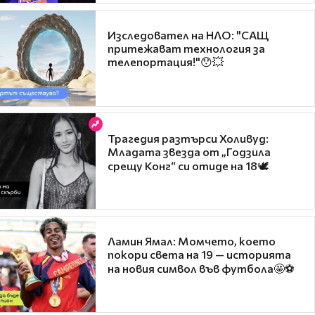
Изследовател на НЛО: "САЩ
притежават технология за
телепортация!"😯💥
Трагедия разтърси Холивуд:
Младата звезда от „Годзила
срещу Конг“ си отиде на 18🕊️
Ламин Ямал: Момчето, което
покори света на 19 — историята
на новия символ във футбола🤩⚽