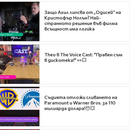
Защо Ахил липсва от „Одисей“ на
Кристофър Нолън? Най-
странното решение във филма
всъщност има логика
Theo в The Voice Cast: "Правен съм
в дискотека!" 👀💥
Съдията отложи сливането на
Paramount и Warner Bros. за 110
милиарда долара!😯💥