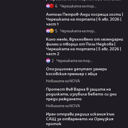
6
Черешката на тортата
19:09
Антоан Петров-Анди посреща гости |
Черешката на тортата | 6 авг. 2026 |
част 1
5
Черешката на тортата
15:31
Кино меню, вдъхновено от легендарни
филми и творци от Поли Недкова |
Черешката на тортата | 5 авг. 2026 |
част 2
2
Черешката на тортата
00:48
Опозиционен депутат замери
косовския премиер с яйца
Новините на NOVA
02:57
Протест във Варна в защита на
родилката, изгубила бебето си дни
преди раждането
Новините на NOVA
00:50
Иран отправи редица искания към
САЩ за отварянето на Ормузкия
проток