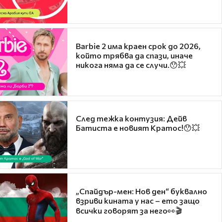
Barbie 2 има краен срок до 2026,
който трябва да спази, иначе
никога няма да се случи.😯💥
След тежка контузия: Дейв
Батиста е новият Кратос!😯💥
„Спайдър-мен: Нов ден“ буквално
взриви кината у нас – ето защо
всички говорят за него👀🎬