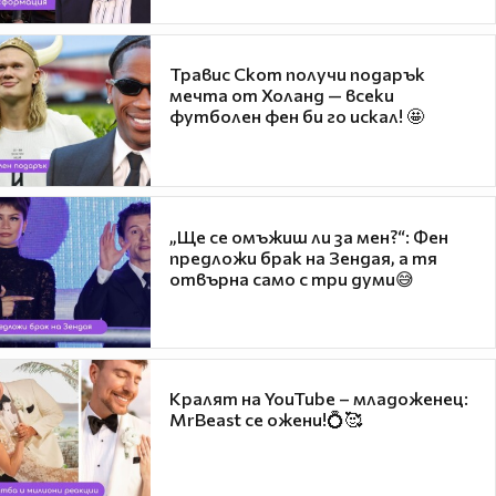
Травис Скот получи подарък
мечта от Холанд — всеки
футболен фен би го искал! 🤩
„Ще се омъжиш ли за мен?“: Фен
предложи брак на Зендая, а тя
отвърна само с три думи😅
Кралят на YouTube – младоженец:
MrBeast се ожени!💍🥰