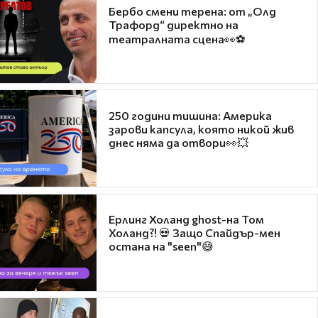
Бербо смени терена: от „Олд
Трафорд“ директно на
театралната сцена👀⚽
250 години тишина: Америка
зарови капсула, която никой жив
днес няма да отвори👀💥
Ерлинг Холанд ghost-на Том
Холанд?! 💀 Защо Спайдър-мен
остана на "seen"😅