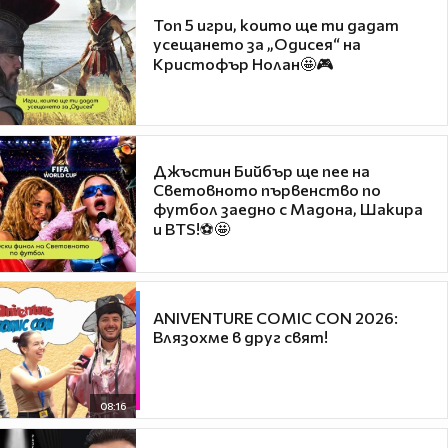
Топ 5 игри, които ще ти дадат
усещането за „Одисея“ на
Кристофър Нолан🤩🎮
Джъстин Бийбър ще пее на
Световното първенство по
футбол заедно с Мадона, Шакира
и BTS!⚽🤩
ANIVENTURE COMIC CON 2026:
Влязохме в друг свят!
08:16