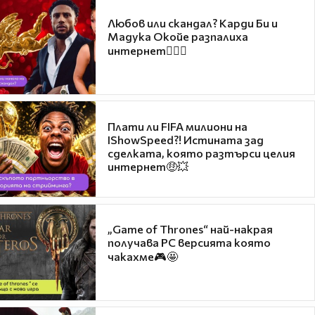
Любов или скандал? Карди Би и
Мадука Окойе разпалиха
интернет❤️‍🔥🔥
Плати ли FIFA милиони на
IShowSpeed?! Истината зад
сделката, която разтърси целия
интернет🤑💥
„Game of Thrones“ най-накрая
получава PC версията която
чакахме🎮🤩