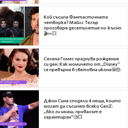
Кой съсипа Фантастичната
четворка? Майлс Телър
проговаря десетилетие по-късно
🎬👀💥
Селена Гомес празнува рождения
си ден: Как момичето от „Disney“
се превърна в световна икона🤩🎂
Джон Сина сподели 4 неща, които
могат да съсипят всяко GenZ:
„Ако ги имаш, провалът е
гарантиран“🧐💥