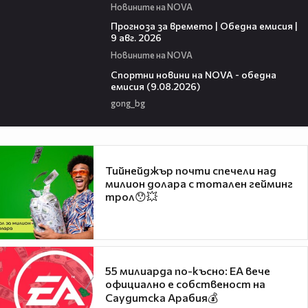
Новините на NOVA
01:50
Прогноза за времето | Обедна емисия |
9 авг. 2026
Новините на NOVA
04:25
Спортни новини на NOVA - обедна
емисия (9.08.2026)
gong_bg
Тийнейджър почти спечели над
милион долара с тотален гейминг
трол😯💥
55 милиарда по-късно: EA вече
официално е собственост на
Саудитска Арабия💰