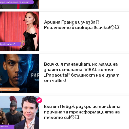
Ариана Гранде изчезва?!
Решението ѝ шокира всички!😯💥
Всички я тананикат, но малцина
знаят истината: VIRAL хитът
„Papaoutai“ всъщност не е изпят
от човек!
Елиът Пейдж разкри истинската
причина за трансформацията на
тялото си!😯💥