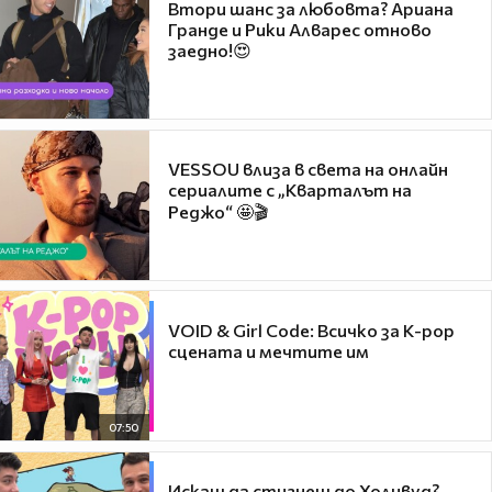
Втори шанс за любовта? Ариана
Гранде и Рики Алварес отново
заедно!😍
VESSOU влиза в света на онлайн
сериалите с „Кварталът на
Реджо“ 🤩🎬
VOID & Girl Code: Всичко за K-pop
сцената и мечтите им
07:50
Искаш да стигнеш до Холивуд?