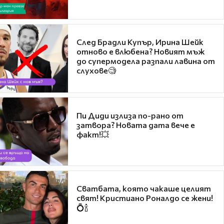
След Брадли Купър, Ирина Шейк
отново е влюбена? Новият мъж
до супермодела разпали лавина от
слухове🧐
Пи Диди излиза по-рано от
затвора? Новата дата вече е
факт!💥
Сватбата, която чакаше целият
свят! Кристиано Роналдо се жени!
💍🍾