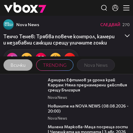
Member of
👾
Nova News
СЛЕДВАЙ
270
Тенчо Тенев: Трябва повече контрол, камери
и незабавни санкции срещу уличните гонки
Всички
TRENDING
Nova News
01:48
Адмирал Ефтимов за дрона край
Кардам: Няма преднамерени действия
срещу България
Nova News
22:47
Новините на NOVA NEWS (08.08.2026 -
20:00)
Nova News
20:17
Милена Маркова-Маца посреща гости
| Черешката на тортата | 3 авг. 2026