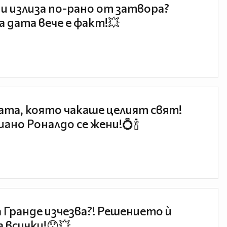
и излиза по-рано от затвора?
 дата вече е факт!💥
та, която чакаше целият свят!
ано Роналдо се жени!💍🍾
 Гранде изчезва?! Решението ѝ
 всички!😯💥