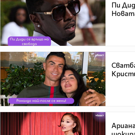
Пи Дид
Новата
Сватба
Кристи
Ариана
шокира