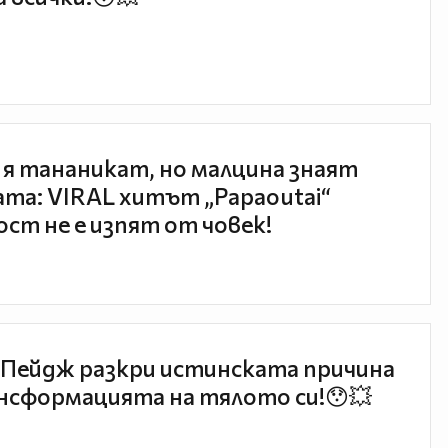
 я тананикат, но малцина знаят
та: VIRAL хитът „Papaoutai“
ст не е изпят от човек!
Пейдж разкри истинската причина
нсформацията на тялото си!😯💥