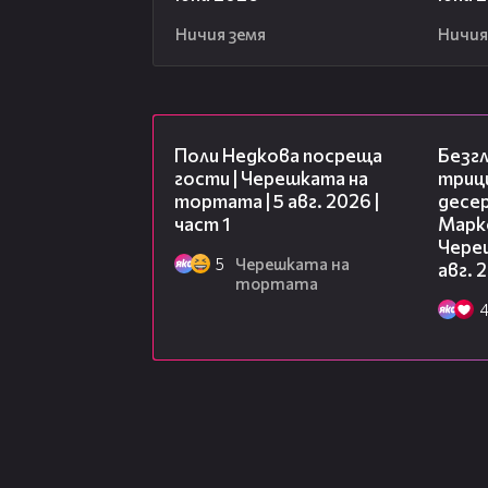
Ничия земя
Ничия
19:25
Поли Недкова посреща
Безг
гости | Черешката на
триц
тортата | 5 авг. 2026 |
десе
част 1
Марк
Чере
5
Черешката на
авг. 
тортата