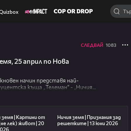
Quizbox
СЛЕДВАЙ
1083
емя, 25 април по Нова
кновен начин представя най-
уцентска къща „Телеман” - „Ничия
а в рамките на 60 минути всяка
м в 20.00 ч. и преди „Горещо”.
43:49
50:34
 земя | Картини от
Ничия земя | Признания зад
(не лек) живот | 20
решетките | 13 юни 2026
2026