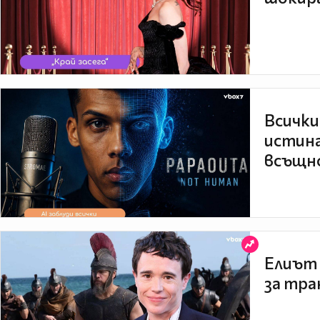
Всички
истина
всъщно
Елиът 
за тра