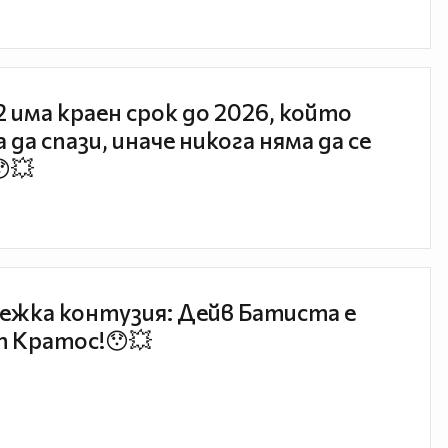
 2 има краен срок до 2026, който
 да спази, иначе никога няма да се
😯💥
ежка контузия: Дейв Батиста е
 Кратос!😯💥