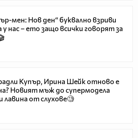
ър-мен: Нов ден“ буквално взриви
 у нас – ето защо всички говорят за
🎬
радли Купър, Ирина Шейк отново е
а? Новият мъж до супермодела
и лавина от слухове🧐