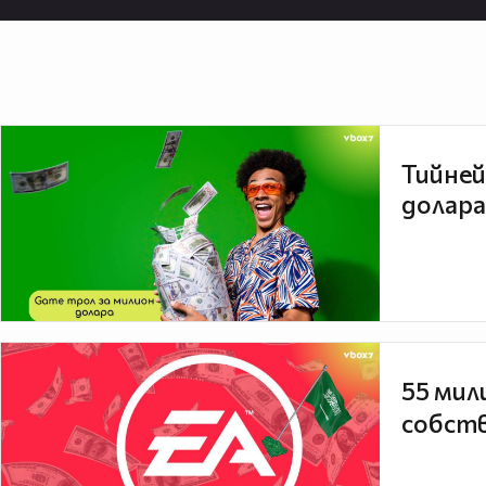
Тийней
долара
55 мил
собств