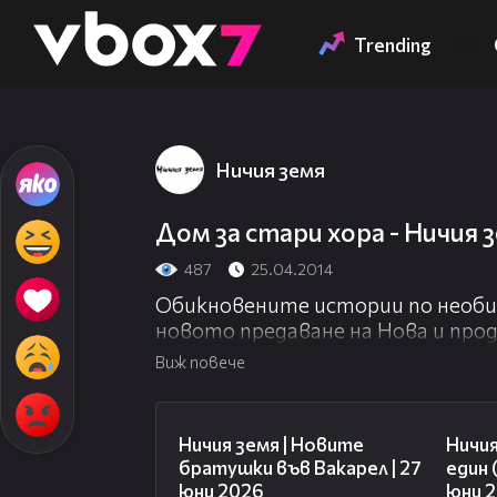
Member of
👾
Истина за 5 лева на час в
Trending
„Ничия земя” - епизод 15
(20.09.2014)
Ничия земя
Дом за стари хора - Ничия з
487
25.04.2014
Обикновените истории по необи
новото предаване на Нова и прод
земя”. Предаването ще се излъчв
Виж повече
събота, веднага след игралния фил
47:07
Ничия земя | Новите
Ничия
братушки във Вакарел | 27
един 
юни 2026
юни 