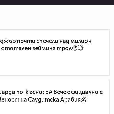
джър почти спечели над милион
 с тотален гейминг трол😯💥
иарда по-късно: EA вече официално е
еност на Саудитска Арабия💰