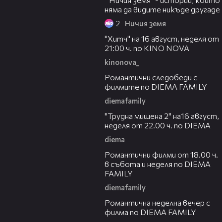
няма да видите никъде другаде
2
Ничия земя
00:30
"Хитч" на 16 август, неделя от
21:00 ч. по KINO NOVA
kinonova_
00:31
Романтични следобеди с
филмите по DIEMA FAMILY
diemafamily
00:31
"Трудна мишена 2" на16 август,
неделя от 22.00 ч. по DIEMA
diema
00:36
Романтични филми от 18.00 ч.
в събота и неделя по DIEMA
FAMILY
diemafamily
00:21
Романтичнa неделна вечер с
филма по DIEMA FAMILY