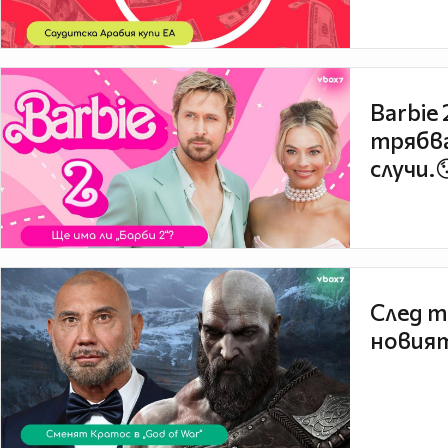
Barbie
трябва
случи.
След т
новият