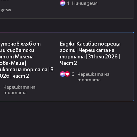
1
Ничия земя
 земя
15:35
16:45
лутенов хляб от
Енджи Касабие посреща
и и хърватски
гости | Черешката на
рт от Милена
тортата | 31 юли 2026 |
ова-Маца |
Част 2
шката на тортата | 3
6
Черешката на
2026 | част 2
тортата
4
Черешката на
тортата