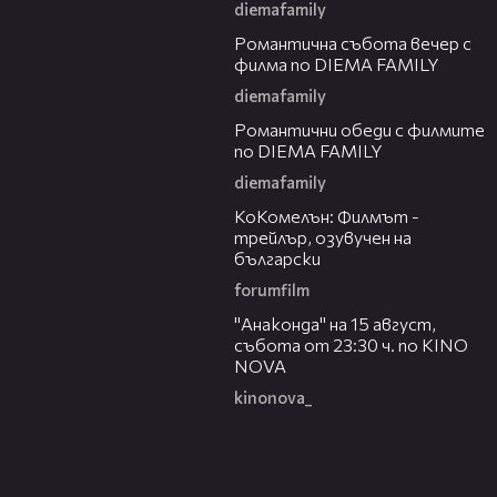
diemafamily
00:20
Романтичнa събота вечер с
филма по DIEMA FAMILY
diemafamily
00:32
Романтични обеди с филмите
по DIEMA FAMILY
diemafamily
01:06
КоКомелън: Филмът -
трейлър, озувучен на
български
forumfilm
00:30
"Анаконда" на 15 август,
събота от 23:30 ч. по KINO
NOVA
kinonova_