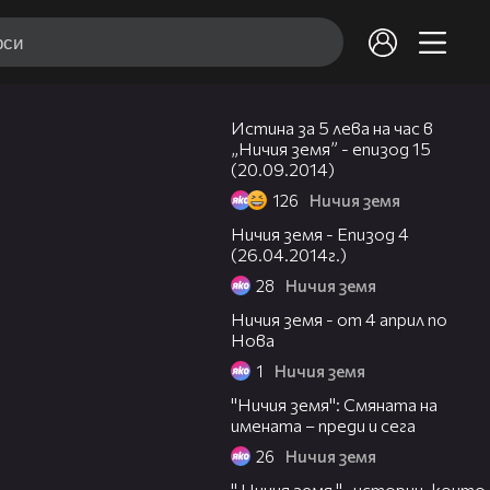
46:38
Истина за 5 лева на час в
„Ничия земя” - епизод 15
(20.09.2014)
126
Ничия земя
50:42
Ничия земя - Епизод 4
(26.04.2014г.)
28
Ничия земя
00:08
Ничия земя - от 4 април по
Нова
1
Ничия земя
19:08
"Ничия земя": Смяната на
имената – преди и сега
26
Ничия земя
00:07
" Ничия земя "- истории, които