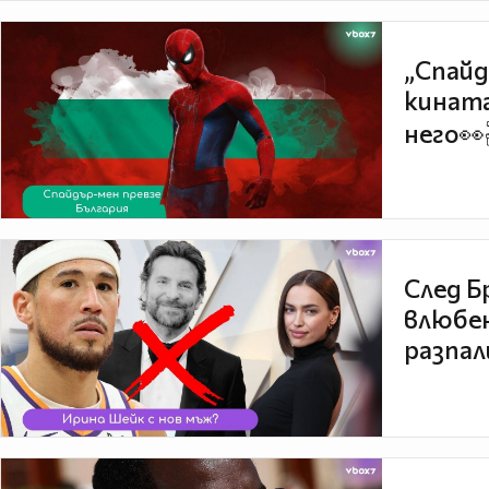
„Спайд
кината
него👀
След Б
влюбен
разпал