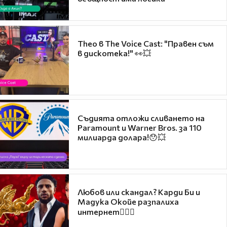
Theo в The Voice Cast: "Правен съм
в дискотека!" 👀💥
Съдията отложи сливането на
Paramount и Warner Bros. за 110
милиарда долара!😯💥
Любов или скандал? Карди Би и
Мадука Окойе разпалиха
интернет❤️‍🔥🔥