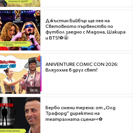
Джъстин Бийбър ще пее на
Световното първенство по
футбол заедно с Мадона, Шакира
и BTS!⚽🤩
ANIVENTURE COMIC CON 2026:
Влязохме в друг свят!
08:16
Бербо смени терена: от „Олд
Трафорд“ директно на
театралната сцена👀⚽