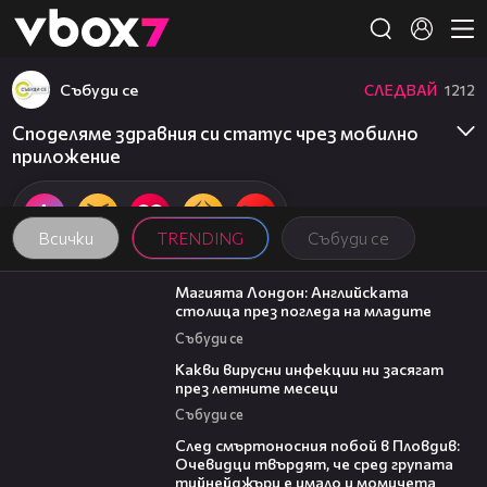
Member of
👾
Събуди се
СЛЕДВАЙ
1212
Споделяме здравния си статус чрез мобилно
приложение
Всички
TRENDING
Събуди се
05:03
Магията Лондон: Английската
столица през погледа на младите
Събуди се
03:37
Какви вирусни инфекции ни засягат
през летните месеци
Събуди се
09:32
След смъртоносния побой в Пловдив:
Очевидци твърдят, че сред групата
тийнейджъри е имало и момичета