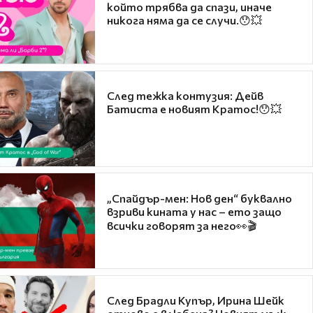
който трябва да спази, иначе
никога няма да се случи.😯💥
След тежка контузия: Дейв
Батиста е новият Кратос!😯💥
„Спайдър-мен: Нов ден“ буквално
взриви кината у нас – ето защо
всички говорят за него👀🎬
След Брадли Купър, Ирина Шейк