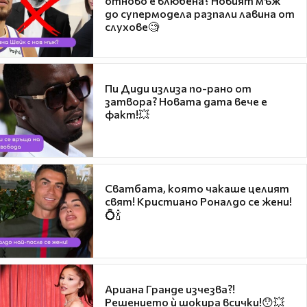
отново е влюбена? Новият мъж
до супермодела разпали лавина от
слухове🧐
Пи Диди излиза по-рано от
затвора? Новата дата вече е
факт!💥
Сватбата, която чакаше целият
свят! Кристиано Роналдо се жени!
💍🍾
Ариана Гранде изчезва?!
Решението ѝ шокира всички!😯💥