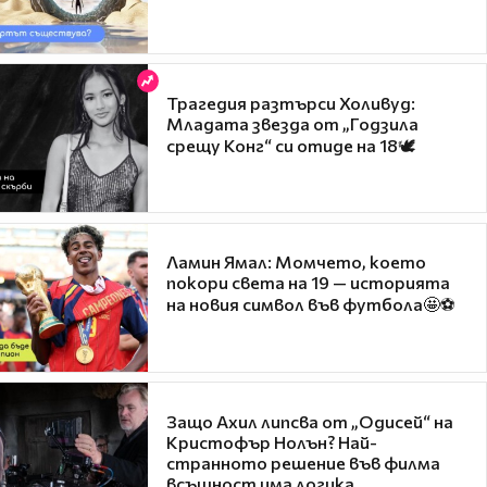
Трагедия разтърси Холивуд:
Младата звезда от „Годзила
срещу Конг“ си отиде на 18🕊️
Ламин Ямал: Момчето, което
покори света на 19 — историята
на новия символ във футбола🤩⚽
Защо Ахил липсва от „Одисей“ на
Кристофър Нолън? Най-
странното решение във филма
всъщност има логика