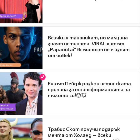
Всички я тананикат, но малцина
знаят истината: VIRAL хитът
„Papaoutai“ всъщност не е изпят
от човек!
Елиът Пейдж разкри истинската
причина за трансформацията на
тялото си!😯💥
Травис Скот получи подарък
мечта от Холанд — всеки