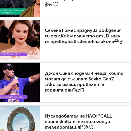
🎬👀💥
Селена Гомес празнува рождения
си ден: Как момичето от „Disney“
се превърна в световна икона🤩🎂
Джон Сина сподели 4 неща, които
могат да съсипят всяко GenZ:
„Ако ги имаш, провалът е
гарантиран“🧐💥
Изследовател на НЛО: "САЩ
притежават технология за
телепортация!"😯💥