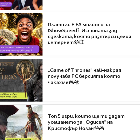
Плати ли FIFA милиони на
IShowSpeed?! Истината зад
сделката, която разтърси целия
интернет🤑💥
„Game of Thrones“ най-накрая
получава PC версията която
чакахме🎮🤩
Топ 5 игри, които ще ти дадат
усещането за „Одисея“ на
Кристофър Нолан🤩🎮