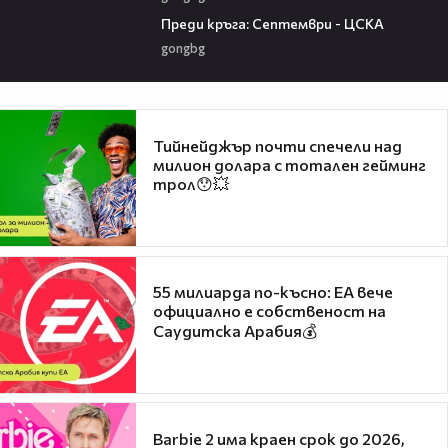
06:25
Преди кръга: Септември - ЦСКА
gongbg
Тийнейджър почти спечели над
милион долара с тотален гейминг
трол😯💥
55 милиарда по-късно: EA вече
официално е собственост на
Саудитска Арабия💰
Barbie 2 има краен срок до 2026,