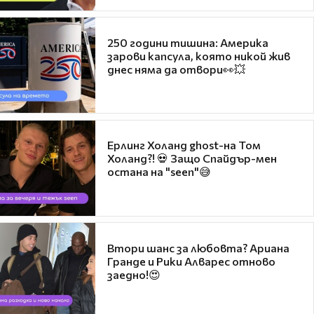
250 години тишина: Америка
зарови капсула, която никой жив
днес няма да отвори👀💥
Ерлинг Холанд ghost-на Том
Холанд?! 💀 Защо Спайдър-мен
остана на "seen"😅
Втори шанс за любовта? Ариана
Гранде и Рики Алварес отново
заедно!😍