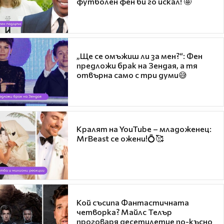
футболен фен би го искал! 🤩
„Ще се омъжиш ли за мен?“: Фен
предложи брак на Зендая, а тя
отвърна само с три думи😅
Кралят на YouTube – младоженец:
MrBeast се ожени!💍🥰
Кой съсипа Фантастичната
четворка? Майлс Телър
проговаря десетилетие по-късно