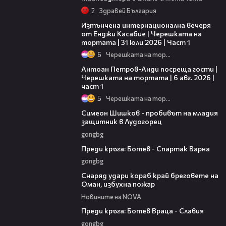
2
Здравей България
18:07
Изтънчена интернационална вечеря
от Енджи Касабие | Черешката на
тортата | 31 юли 2026 | Част 1
6
Черешката на тортата
19:09
Антоан Петров-Анди посреща гости |
Черешката на тортата | 6 авг. 2026 |
част 1
5
Черешката на тортата
03:07
Симеон Шишков - пробивът на младия
защитник в Лудогорец
gongbg
05:30
Преди кръга: Ботев - Спартак Варна
gongbg
01:04
Снаряд удари кораб край бреговете на
Оман, избухна пожар
Новините на NOVA
06:28
Преди кръга: Ботев Враца - Славия
gongbg