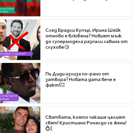
След Брадли Купър, Ирина Шейк
отново е влюбена? Новият мъж
до супермодела разпали лавина от
слухове🧐
Пи Диди излиза по-рано от
затвора? Новата дата вече е
факт!💥
Сватбата, която чакаше целият
свят! Кристиано Роналдо се жени!
💍🍾