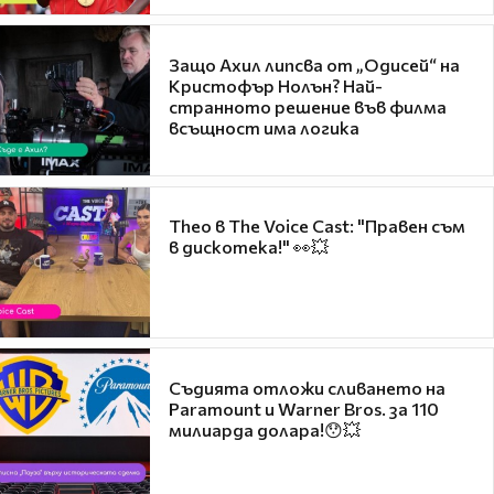
Защо Ахил липсва от „Одисей“ на
Кристофър Нолън? Най-
странното решение във филма
всъщност има логика
Theo в The Voice Cast: "Правен съм
в дискотека!" 👀💥
Съдията отложи сливането на
Paramount и Warner Bros. за 110
милиарда долара!😯💥