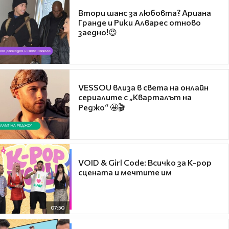
Втори шанс за любовта? Ариана
Гранде и Рики Алварес отново
заедно!😍
VESSOU влиза в света на онлайн
сериалите с „Кварталът на
Реджо“ 🤩🎬
VOID & Girl Code: Всичко за K-pop
сцената и мечтите им
07:50