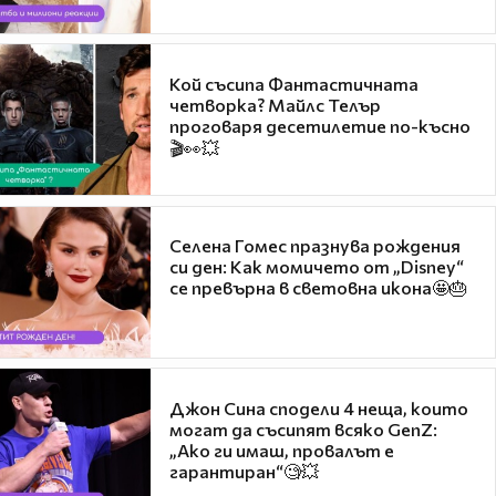
Кой съсипа Фантастичната
четворка? Майлс Телър
проговаря десетилетие по-късно
🎬👀💥
Селена Гомес празнува рождения
си ден: Как момичето от „Disney“
се превърна в световна икона🤩🎂
Джон Сина сподели 4 неща, които
могат да съсипят всяко GenZ:
„Ако ги имаш, провалът е
гарантиран“🧐💥