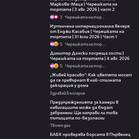
Маркова-Маца | Черешката на
тортата | 3 авг. 2026 | част 2
3
Черешката на тортата
18:07
Изтънчена интернационална вечеря
от Енджи Касабие | Черешката на
тортата | 31 юли 2026 | Част 1
5
Черешката на тортата
17:43
Димитър Донски посреща гости |
Черешката на тортата | 4 авг. 2026
5
Черешката на тортата
04:11
„Живей красиво”: Как цветята могат
да се превърнат в най-стилната
декорация у дома
Здравей България
15:40
Предупрежденията за камери в
навигациите може да бъдат
забранени: Ще направи ли това
пътищата по-безопасни
Твоят ден
03:57
БАБХ проверява борсата в Първенец