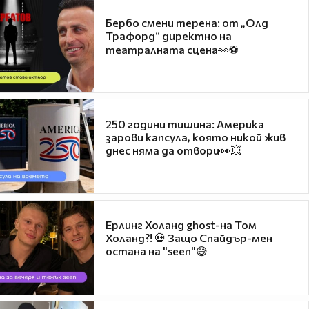
Бербо смени терена: от „Олд
Трафорд“ директно на
театралната сцена👀⚽
250 години тишина: Америка
зарови капсула, която никой жив
днес няма да отвори👀💥
Ерлинг Холанд ghost-на Том
Холанд?! 💀 Защо Спайдър-мен
остана на "seen"😅