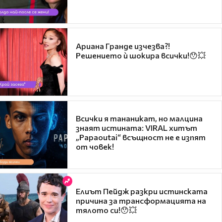
Ариана Гранде изчезва?!
Решението ѝ шокира всички!😯💥
Всички я тананикат, но малцина
знаят истината: VIRAL хитът
„Papaoutai“ всъщност не е изпят
от човек!
Елиът Пейдж разкри истинската
причина за трансформацията на
тялото си!😯💥