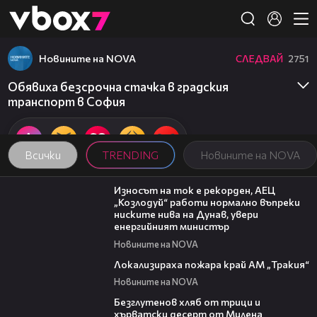
Member of
👾
Новините на NOVA
СЛЕДВАЙ
2751
Обявиха безсрочна стачка в градския
транспорт в София
Всички
TRENDING
Новините на NOVA
00:59
Износът на ток е рекорден, АЕЦ
„Козлодуй“ работи нормално въпреки
ниските нива на Дунав, увери
енергийният министър
Новините на NOVA
03:03
Локализираха пожара край АМ „Тракия“
Новините на NOVA
15:35
Безглутенов хляб от трици и
хърватски десерт от Милена