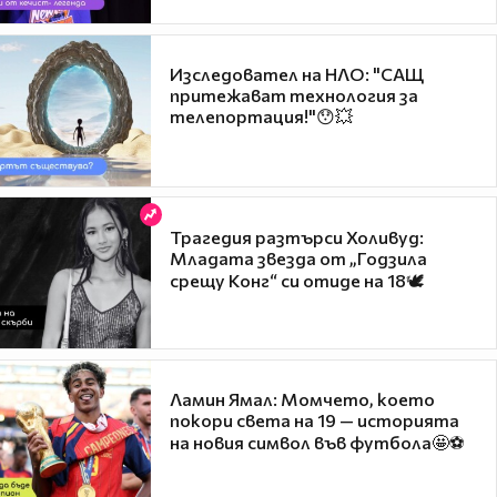
Изследовател на НЛО: "САЩ
притежават технология за
телепортация!"😯💥
Трагедия разтърси Холивуд:
Младата звезда от „Годзила
срещу Конг“ си отиде на 18🕊️
Ламин Ямал: Момчето, което
покори света на 19 — историята
на новия символ във футбола🤩⚽