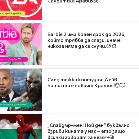
Саудитска Арабия💰
Barbie 2 има краен срок до 2026,
който трябва да спази, иначе
никога няма да се случи.😯💥
След тежка контузия: Дейв
Батиста е новият Кратос!😯💥
„Спайдър-мен: Нов ден“ буквално
взриви кината у нас – ето защо
всички говорят за него👀🎬