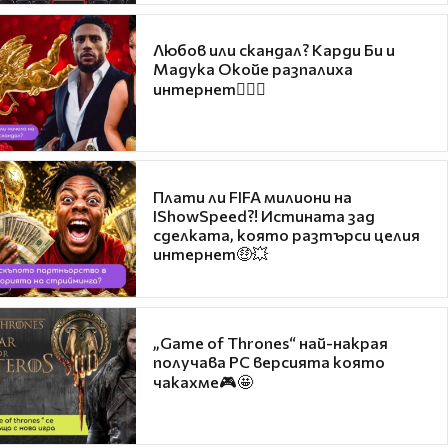
Любов или скандал? Карди Би и
Мадука Окойе разпалиха
интернет❤️‍🔥🔥
Плати ли FIFA милиони на
IShowSpeed?! Истината зад
сделката, която разтърси целия
интернет🤑💥
„Game of Thrones“ най-накрая
получава PC версията която
чакахме🎮🤩