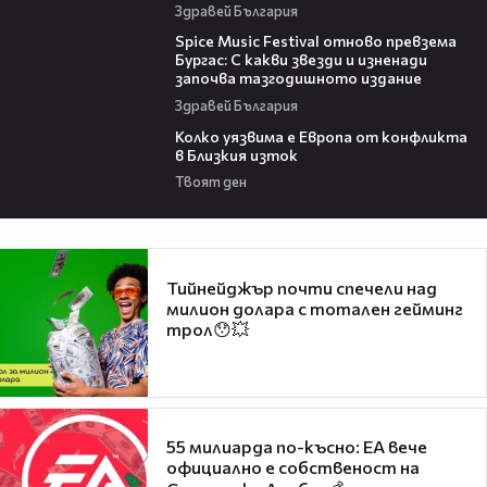
Здравей България
03:32
Spice Music Festival отново превзема
Бургас: С какви звезди и изненади
започва тазгодишното издание
Здравей България
12:08
Колко уязвима е Европа от конфликта
в Близкия изток
Твоят ден
Тийнейджър почти спечели над
милион долара с тотален гейминг
трол😯💥
55 милиарда по-късно: EA вече
официално е собственост на