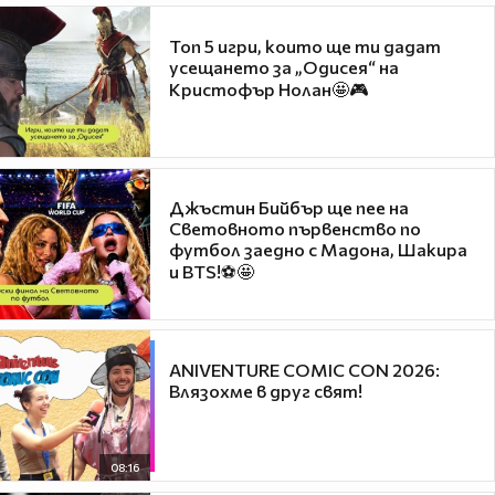
Топ 5 игри, които ще ти дадат
усещането за „Одисея“ на
Кристофър Нолан🤩🎮
Джъстин Бийбър ще пее на
Световното първенство по
футбол заедно с Мадона, Шакира
и BTS!⚽🤩
ANIVENTURE COMIC CON 2026:
Влязохме в друг свят!
08:16