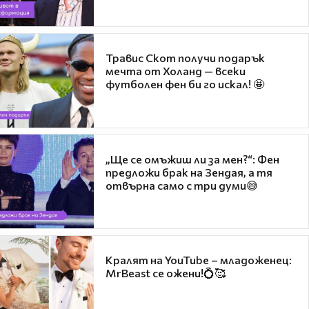
Травис Скот получи подарък
мечта от Холанд — всеки
футболен фен би го искал! 🤩
„Ще се омъжиш ли за мен?“: Фен
предложи брак на Зендая, а тя
отвърна само с три думи😅
Кралят на YouTube – младоженец:
MrBeast се ожени!💍🥰