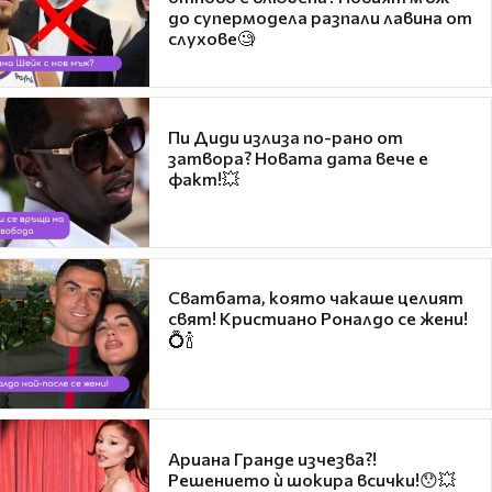
до супермодела разпали лавина от
слухове🧐
Пи Диди излиза по-рано от
затвора? Новата дата вече е
факт!💥
Сватбата, която чакаше целият
свят! Кристиано Роналдо се жени!
💍🍾
Ариана Гранде изчезва?!
Решението ѝ шокира всички!😯💥