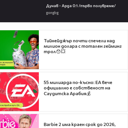
Дунав - Арда 0:1 /първо полувреме/
gongbg
Тийнейджър почти спечели над
милион долара с тотален гейминг
трол😯💥
55 милиарда по-късно: EA вече
официално е собственост на
Саудитска Арабия💰
Barbie 2 има краен срок до 2026,