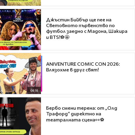
Джъстин Бийбър ще пее на
Световното първенство по
футбол заедно с Мадона, Шакира
и BTS!⚽🤩
ANIVENTURE COMIC CON 2026:
Влязохме в друг свят!
08:16
Бербо смени терена: от „Олд
Трафорд“ директно на
театралната сцена👀⚽