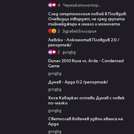
4
Черешката на тортата
09:32
След смъртоносния побой в Пловдив:
Очевидци твърдят, че сред групата
тийнейджъри е имало и момичета
3
Здравей България
06:10
Левски - Локомотив Пловдив 2:0 /
репортаж/
2
gongbg
20:01
Dunav 2010 Ruse vs. Arda - Condensed
Game
gongbg
06:10
Дунав - Арда 0:2 /репортаж/
gongbg
00:31
Хосе Кабаркас остави Дунав с човек
по-малко
gongbg
01:07
Светослав Ковачев удвои аванса на
Арда
gongbg
03:00