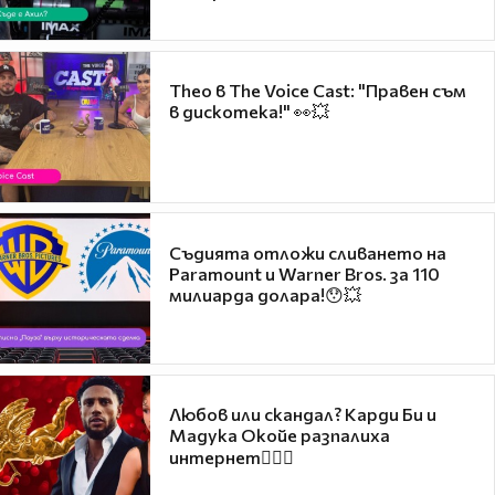
Theo в The Voice Cast: "Правен съм
в дискотека!" 👀💥
Съдията отложи сливането на
Paramount и Warner Bros. за 110
милиарда долара!😯💥
Любов или скандал? Карди Би и
Мадука Окойе разпалиха
интернет❤️‍🔥🔥