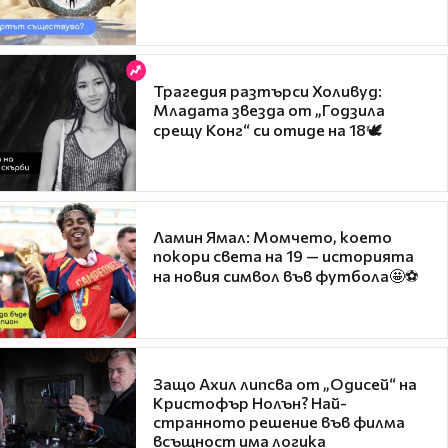
Трагедия разтърси Холивуд:
Младата звезда от „Годзила
срещу Конг“ си отиде на 18🕊️
Ламин Ямал: Момчето, което
покори света на 19 — историята
на новия символ във футбола🤩⚽
Защо Ахил липсва от „Одисей“ на
Кристофър Нолън? Най-
странното решение във филма
всъщност има логика