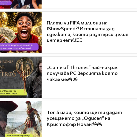
Плати ли FIFA милиони на
IShowSpeed?! Истината зад
сделката, която разтърси целия
интернет🤑💥
„Game of Thrones“ най-накрая
получава PC версията която
чакахме🎮🤩
Топ 5 игри, които ще ти дадат
усещането за „Одисея“ на
Кристофър Нолан🤩🎮