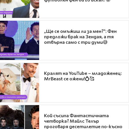
„Ще се омъжиш ли за мен?“: Фен
предложи брак на Зендая, а тя
отвърна само с три думи😅
Кралят на YouTube – младоженец:
MrBeast се ожени!💍🥰
Кой съсипа Фантастичната
четворка? Майлс Телър
проговаря десетилетие по-късно