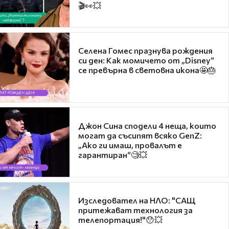
🎬👀💥
Селена Гомес празнува рождения
си ден: Как момичето от „Disney“
се превърна в световна икона🤩🎂
Джон Сина сподели 4 неща, които
могат да съсипят всяко GenZ:
„Ако ги имаш, провалът е
гарантиран“🧐💥
Изследовател на НЛО: "САЩ
притежават технология за
телепортация!"😯💥