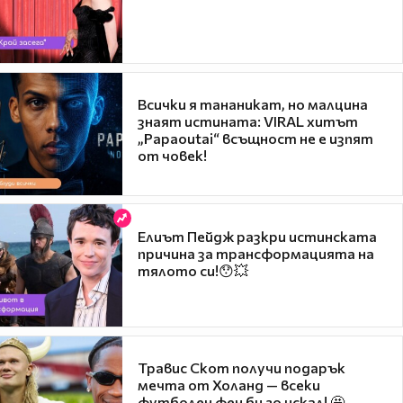
Всички я тананикат, но малцина
знаят истината: VIRAL хитът
„Papaoutai“ всъщност не е изпят
от човек!
Елиът Пейдж разкри истинската
причина за трансформацията на
тялото си!😯💥
Травис Скот получи подарък
мечта от Холанд — всеки
футболен фен би го искал! 🤩