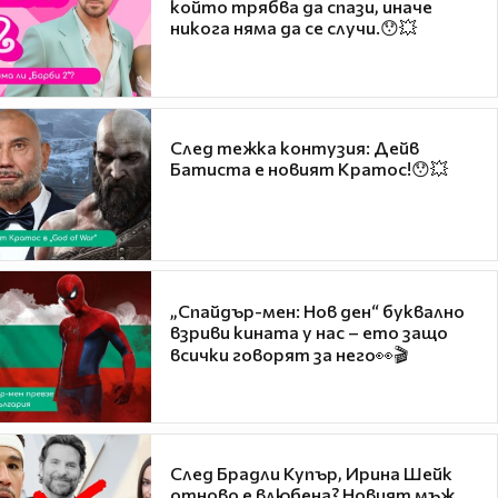
който трябва да спази, иначе
никога няма да се случи.😯💥
След тежка контузия: Дейв
Батиста е новият Кратос!😯💥
„Спайдър-мен: Нов ден“ буквално
взриви кината у нас – ето защо
всички говорят за него👀🎬
След Брадли Купър, Ирина Шейк
отново е влюбена? Новият мъж