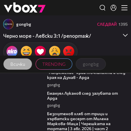
Member of
👾
gongbg
СЛЕДВАЙ
1395
Черно море - Левски 3:1 /репортаж/
Всички
TRENDING
gongbg
00:37
"Напрежение" край тъчлинията и след
края на Дунав - Арда
gongbg
03:53
Емануел Луканов след загубата от
Арда
gongbg
15:35
Безглутенов хляб от трици и
хърватски десерт от Милена
Маркова-Маца | Черешката на
тортата | 3 авг. 2026 | част 2