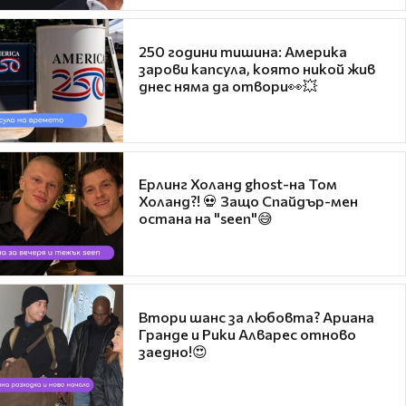
250 години тишина: Америка
зарови капсула, която никой жив
днес няма да отвори👀💥
Ерлинг Холанд ghost-на Том
Холанд?! 💀 Защо Спайдър-мен
остана на "seen"😅
Втори шанс за любовта? Ариана
Гранде и Рики Алварес отново
заедно!😍