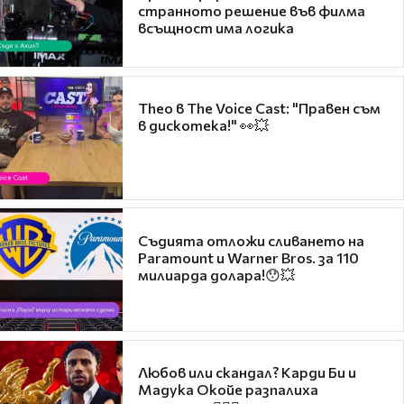
странното решение във филма
всъщност има логика
Theo в The Voice Cast: "Правен съм
в дискотека!" 👀💥
Съдията отложи сливането на
Paramount и Warner Bros. за 110
милиарда долара!😯💥
Любов или скандал? Карди Би и
Мадука Окойе разпалиха