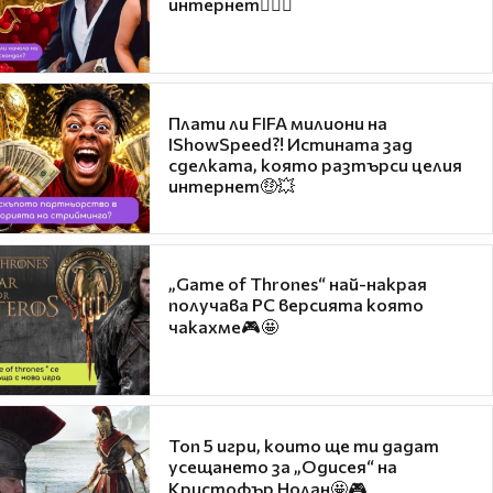
интернет❤️‍🔥🔥
Плати ли FIFA милиони на
IShowSpeed?! Истината зад
сделката, която разтърси целия
интернет🤑💥
„Game of Thrones“ най-накрая
получава PC версията която
чакахме🎮🤩
Топ 5 игри, които ще ти дадат
усещането за „Одисея“ на
Кристофър Нолан🤩🎮