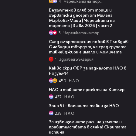
4
Черешката на тортата
15:35
Безглутенов хляб от трици и
хърватски десерт от Милена
Маркова-Маца | Черешката на
тортата | 3 авг. 2026 | част 2
3
Черешката на тортата
09:32
След смъртоносния побой в Пловдив:
Очевидци твърдят, че сред групата
тийнейджъри е имало и момичета
1
Здравей България
02:26
Какво скри ФБР за падналото НЛО в
Розуел?!?
450
Н Л О
04:20
НЛО и тайните проекти на Хитлер
437
Н Л О
03:30
Зона 51 - военните тайни за НЛО
239
Н Л О
03:32
За извънземните раси на земята и
правителствата в сянка! Скритата
истина!