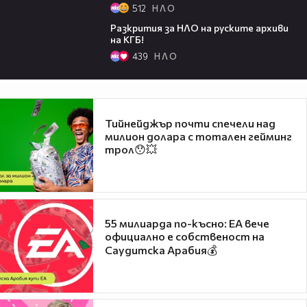
512
Н Л О
04:12
Разкрития за НЛО на руските архиви
на КГБ!
439
Н Л О
Тийнейджър почти спечели над
милион долара с тотален гейминг
трол😯💥
55 милиарда по-късно: EA вече
официално е собственост на
Саудитска Арабия💰