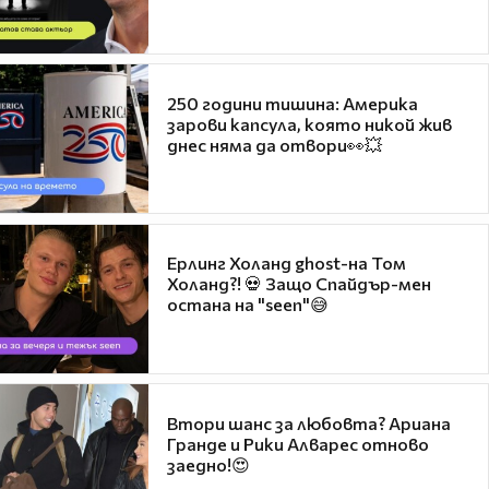
250 години тишина: Америка
зарови капсула, която никой жив
днес няма да отвори👀💥
Ерлинг Холанд ghost-на Том
Холанд?! 💀 Защо Спайдър-мен
остана на "seen"😅
Втори шанс за любовта? Ариана
Гранде и Рики Алварес отново
заедно!😍