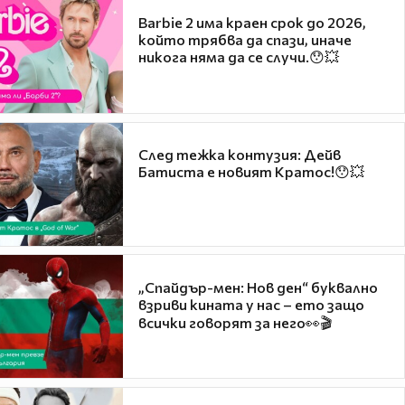
Barbie 2 има краен срок до 2026,
който трябва да спази, иначе
никога няма да се случи.😯💥
След тежка контузия: Дейв
Батиста е новият Кратос!😯💥
„Спайдър-мен: Нов ден“ буквално
взриви кината у нас – ето защо
всички говорят за него👀🎬