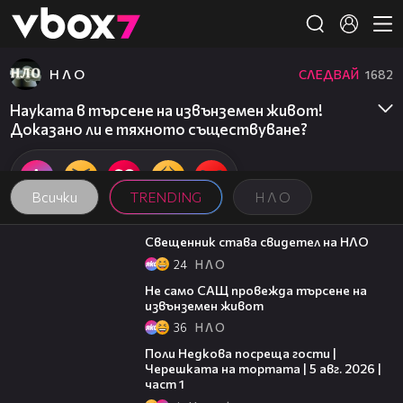
Member of
👾
Н Л О
СЛЕДВАЙ
1682
Науката в търсене на извънземен живот!
Доказано ли е тяхното съществуване?
Всички
TRENDING
Н Л О
03:33
Свещенник става свидетел на НЛО
24
Н Л О
02:52
Не само САЩ провежда търсене на
извънземен живот
36
Н Л О
19:25
Поли Недкова посреща гости |
Черешката на тортата | 5 авг. 2026 |
част 1