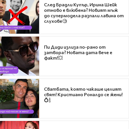
След Брадли Купър, Ирина Шейк
отново е влюбена? Новият мъж
до супермодела разпали лавина от
слухове🧐
Пи Диди излиза по-рано от
затвора? Новата дата вече е
факт!💥
Сватбата, която чакаше целият
свят! Кристиано Роналдо се жени!
💍🍾