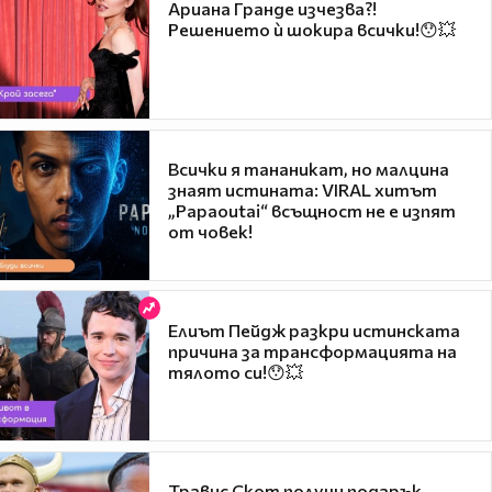
Ариана Гранде изчезва?!
Решението ѝ шокира всички!😯💥
Всички я тананикат, но малцина
знаят истината: VIRAL хитът
„Papaoutai“ всъщност не е изпят
от човек!
Елиът Пейдж разкри истинската
причина за трансформацията на
тялото си!😯💥
Травис Скот получи подарък