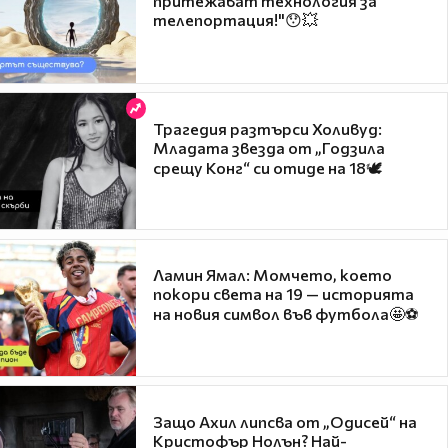
притежават технология за
телепортация!"😯💥
Трагедия разтърси Холивуд:
Младата звезда от „Годзила
срещу Конг“ си отиде на 18🕊️
Ламин Ямал: Момчето, което
покори света на 19 — историята
на новия символ във футбола🤩⚽
Защо Ахил липсва от „Одисей“ на
Кристофър Нолън? Най-