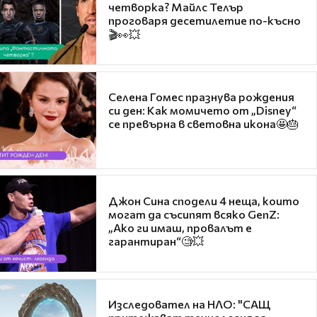
четворка? Майлс Телър
проговаря десетилетие по-късно
🎬👀💥
Селена Гомес празнува рождения
си ден: Как момичето от „Disney“
се превърна в световна икона🤩🎂
Джон Сина сподели 4 неща, които
могат да съсипят всяко GenZ:
„Ако ги имаш, провалът е
гарантиран“🧐💥
Изследовател на НЛО: "САЩ