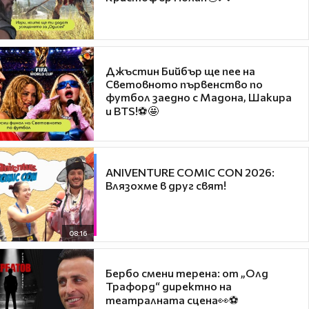
Джъстин Бийбър ще пее на
Световното първенство по
футбол заедно с Мадона, Шакира
и BTS!⚽🤩
ANIVENTURE COMIC CON 2026:
Влязохме в друг свят!
08:16
Бербо смени терена: от „Олд
Трафорд“ директно на
театралната сцена👀⚽