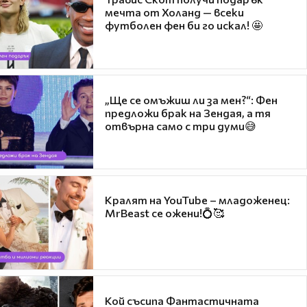
мечта от Холанд — всеки
футболен фен би го искал! 🤩
„Ще се омъжиш ли за мен?“: Фен
предложи брак на Зендая, а тя
отвърна само с три думи😅
Кралят на YouTube – младоженец:
MrBeast се ожени!💍🥰
Кой съсипа Фантастичната