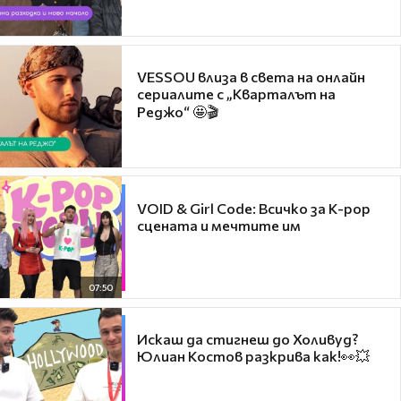
VESSOU влиза в света на онлайн
сериалите с „Кварталът на
Реджо“ 🤩🎬
VOID & Girl Code: Всичко за K-pop
сцената и мечтите им
07:50
Искаш да стигнеш до Холивуд?
Юлиан Костов разкрива как!👀💥