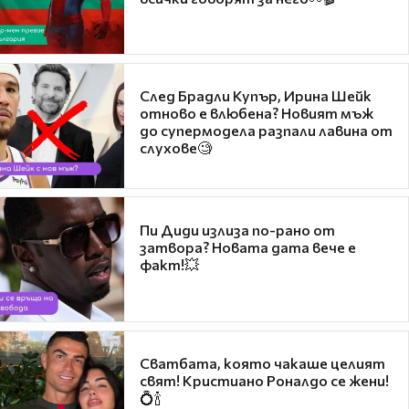
След Брадли Купър, Ирина Шейк
отново е влюбена? Новият мъж
до супермодела разпали лавина от
слухове🧐
Пи Диди излиза по-рано от
затвора? Новата дата вече е
факт!💥
Сватбата, която чакаше целият
свят! Кристиано Роналдо се жени!
💍🍾