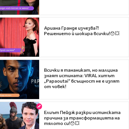
Ариана Гранде изчезва?!
Решението ѝ шокира всички!😯💥
Всички я тананикат, но малцина
знаят истината: VIRAL хитът
„Papaoutai“ всъщност не е изпят
от човек!
Елиът Пейдж разкри истинската
причина за трансформацията на
тялото си!😯💥