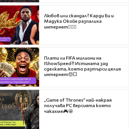
Любов или скандал? Карди Би и
Мадука Окойе разпалиха
интернет❤️‍🔥🔥
Плати ли FIFA милиони на
IShowSpeed?! Истината зад
сделката, която разтърси целия
интернет🤑💥
„Game of Thrones“ най-накрая
получава PC версията която
чакахме🎮🤩