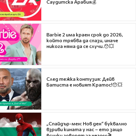
Саудитска Арабия💰
Barbie 2 има краен срок до 2026,
който трябва да спази, иначе
никога няма да се случи.😯💥
След тежка контузия: Дейв
Батиста е новият Кратос!😯💥
„Спайдър-мен: Нов ден“ буквално
взриви кината у нас – ето защо
всички говорят за него👀🎬