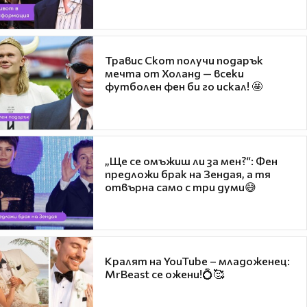
Травис Скот получи подарък
мечта от Холанд — всеки
футболен фен би го искал! 🤩
„Ще се омъжиш ли за мен?“: Фен
предложи брак на Зендая, а тя
отвърна само с три думи😅
Кралят на YouTube – младоженец:
MrBeast се ожени!💍🥰