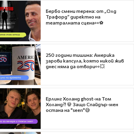
Бербо смени терена: от „Олд
Трафорд“ директно на
театралната сцена👀⚽
250 години тишина: Америка
зарови капсула, която никой жив
днес няма да отвори👀💥
Ерлинг Холанд ghost-на Том
Холанд?! 💀 Защо Спайдър-мен
остана на "seen"😅