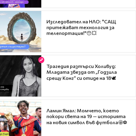
Изследовател на НЛО: "САЩ
притежават технология за
телепортация!"😯💥
Трагедия разтърси Холивуд:
Младата звезда от „Годзила
срещу Конг“ си отиде на 18🕊️
Ламин Ямал: Момчето, което
покори света на 19 — историята
на новия символ във футбола🤩⚽