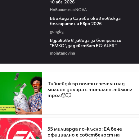
10 авг. 2026
Новините на NOVA
01:18
ББожидар Саръбоюков повежда
българите на Евро 2026
gongbg
00:34
Взривове в завода за боеприпаси
"ЕМКО", задействат BG-ALERT
moiatanovina
Тийнейджър почти спечели над
милион долара с тотален гейминг
трол😯💥
55 милиарда по-късно: EA вече
официално е собственост на