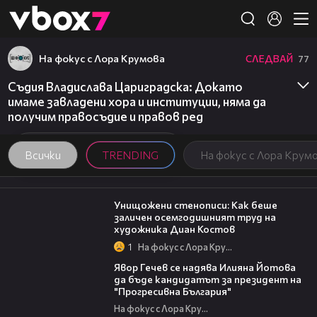
Member of
👾
На фокус с Лора Крумова
СЛЕДВАЙ
77
Съдия Владислава Цариградска: Докато
имаме завладени хора и институции, няма да
получим правосъдие и правов ред
Всички
TRENDING
На фокус с Лора Крум
13:45
Унищожени стенописи: Как беше
заличен осемгодишният труд на
художника Диан Костов
1
На фокус с Лора Крумова
15:59
Явор Гечев се надява Илияна Йотова
да бъде кандидатът за президент на
"Прогресивна България"
На фокус с Лора Крумова
01:02