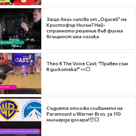
Защо Ахил липсва от „Одисей“ на
Кристофър Нолън? Най-
странното решение във филма
всъщност има логика
Theo в The Voice Cast: "Правен съм
в дискотека!" 👀💥
Съдията отложи сливането на
Paramount и Warner Bros. за 110
милиарда долара!😯💥