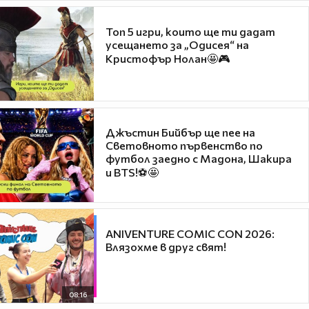
Топ 5 игри, които ще ти дадат
усещането за „Одисея“ на
Кристофър Нолан🤩🎮
Джъстин Бийбър ще пее на
Световното първенство по
футбол заедно с Мадона, Шакира
и BTS!⚽🤩
ANIVENTURE COMIC CON 2026:
Влязохме в друг свят!
08:16