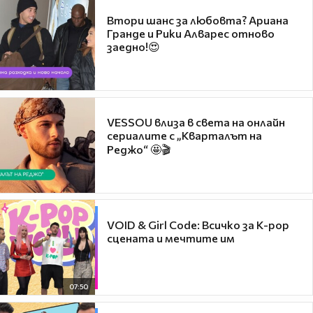
Втори шанс за любовта? Ариана
Гранде и Рики Алварес отново
заедно!😍
VESSOU влиза в света на онлайн
сериалите с „Кварталът на
Реджо“ 🤩🎬
VOID & Girl Code: Всичко за K-pop
сцената и мечтите им
07:50