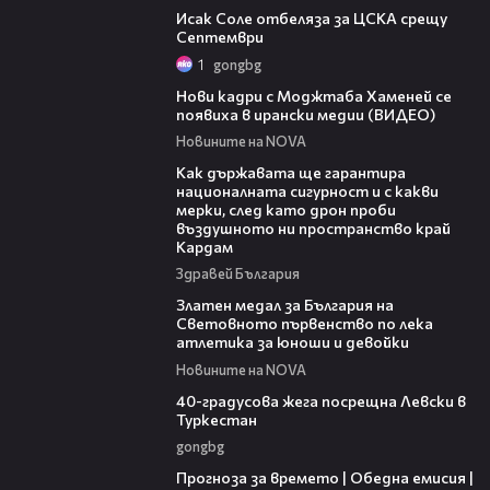
Исак Соле отбеляза за ЦСКА срещу
Септември
1
gongbg
00:14
Нови кадри с Моджтаба Хаменей се
появиха в ирански медии (ВИДЕО)
Новините на NOVA
21:17
Как държавата ще гарантира
националната сигурност и с какви
мерки, след като дрон проби
въздушното ни пространство край
Кардам
Здравей България
01:02
Златен медал за България на
Световното първенство по лека
атлетика за юноши и девойки
Новините на NOVA
01:10
40-градусова жега посрещна Левски в
Туркестан
gongbg
01:53
Прогноза за времето | Обедна емисия |