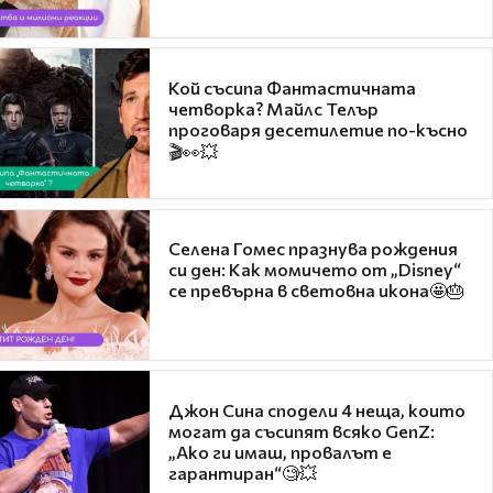
Кой съсипа Фантастичната
четворка? Майлс Телър
проговаря десетилетие по-късно
🎬👀💥
Селена Гомес празнува рождения
си ден: Как момичето от „Disney“
се превърна в световна икона🤩🎂
Джон Сина сподели 4 неща, които
могат да съсипят всяко GenZ:
„Ако ги имаш, провалът е
гарантиран“🧐💥