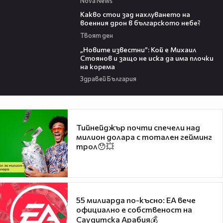
Nova News
08:04
Какво стои зад нахлуването на
военния дрон в българското небе?
Твоят ден
09:16
„Новите известни”: Кой е Михаил
Стоянов и защо не иска да има плочки
на корема
Здравей България
Тийнейджър почти спечели над
милион долара с тотален гейминг
трол😯💥
55 милиарда по-късно: EA вече
официално е собственост на
Саудитска Арабия💰