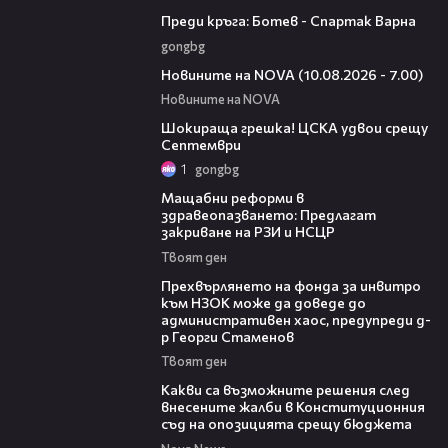
05:30
Преди кръга: Ботев - Спартак Варна
gongbg
04:15
Новините на NOVA (10.08.2026 - 7.00)
Новините на NOVA
01:06
Шокираща грешка! ЦСКА удвои срещу
Септември
1
gongbg
04:37
Мащабни реформи в
здравеопазването: Предлагат
закриване на РЗИ и НСЦР
Твоят ден
08:42
Прехвърлянето на фонда за инвитро
към НЗОК може да доведе до
административен хаос, предупреди д-
р Георги Стаменов
Твоят ден
09:59
Какви са възможните решения след
внесените жалби в Конституционния
съд на опозицията срещу бюджета