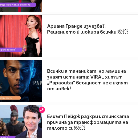
Ариана Гранде изчезва?!
Решението ѝ шокира всички!😯💥
Всички я тананикат, но малцина
знаят истината: VIRAL хитът
„Papaoutai“ всъщност не е изпят
от човек!
Елиът Пейдж разкри истинската
причина за трансформацията на
тялото си!😯💥