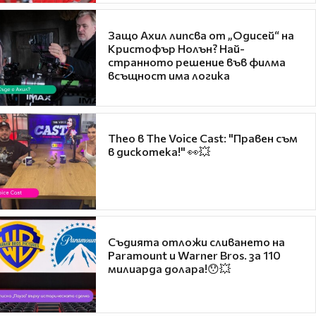
Защо Ахил липсва от „Одисей“ на
Кристофър Нолън? Най-
странното решение във филма
всъщност има логика
Theo в The Voice Cast: "Правен съм
в дискотека!" 👀💥
Съдията отложи сливането на
Paramount и Warner Bros. за 110
милиарда долара!😯💥