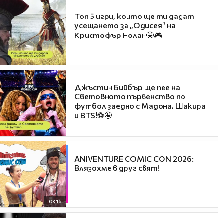
Топ 5 игри, които ще ти дадат
усещането за „Одисея“ на
Кристофър Нолан🤩🎮
Джъстин Бийбър ще пее на
Световното първенство по
футбол заедно с Мадона, Шакира
и BTS!⚽🤩
ANIVENTURE COMIC CON 2026:
Влязохме в друг свят!
08:16