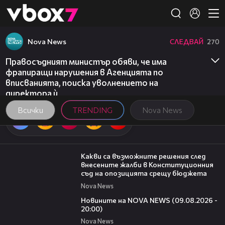
Member of
👾
Nova News
СЛЕДВАЙ
270
Правосъдният министър обяви, че има
фрапиращи нарушения в Агенцията по
вписванията, поиска уволнението на
директора ѝ
Всички
TRENDING
Nova News
09:59
Какви са възможните решения след
внесените жалби в Конституционния
съд на опозицията срещу бюджета
Nova News
22:18
Новините на NOVA NEWS (09.08.2026 -
20:00)
Nova News