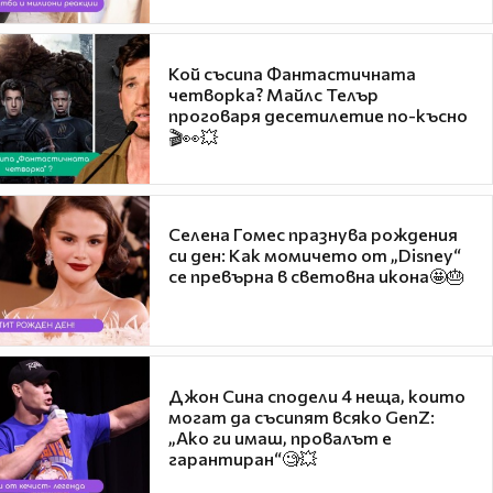
Кой съсипа Фантастичната
четворка? Майлс Телър
проговаря десетилетие по-късно
🎬👀💥
Селена Гомес празнува рождения
си ден: Как момичето от „Disney“
се превърна в световна икона🤩🎂
Джон Сина сподели 4 неща, които
могат да съсипят всяко GenZ:
„Ако ги имаш, провалът е
гарантиран“🧐💥