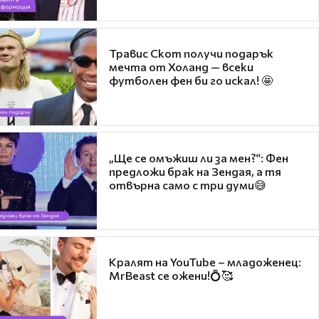
Травис Скот получи подарък
мечта от Холанд — всеки
футболен фен би го искал! 🤩
„Ще се омъжиш ли за мен?“: Фен
предложи брак на Зендая, а тя
отвърна само с три думи😅
Кралят на YouTube – младоженец:
MrBeast се ожени!💍🥰