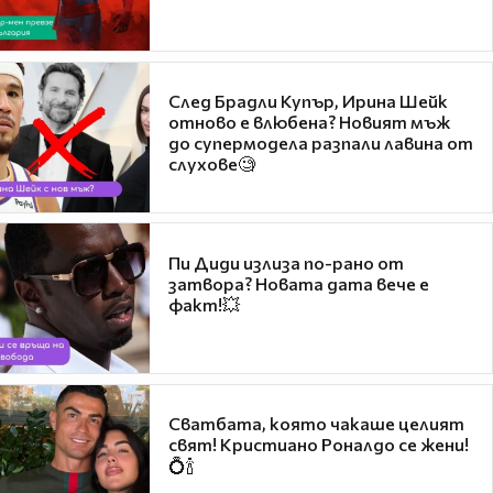
След Брадли Купър, Ирина Шейк
отново е влюбена? Новият мъж
до супермодела разпали лавина от
слухове🧐
Пи Диди излиза по-рано от
затвора? Новата дата вече е
факт!💥
Сватбата, която чакаше целият
свят! Кристиано Роналдо се жени!
💍🍾