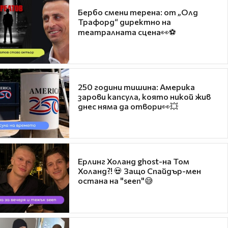
Бербо смени терена: от „Олд
Трафорд“ директно на
театралната сцена👀⚽
250 години тишина: Америка
зарови капсула, която никой жив
днес няма да отвори👀💥
Ерлинг Холанд ghost-на Том
Холанд?! 💀 Защо Спайдър-мен
остана на "seen"😅