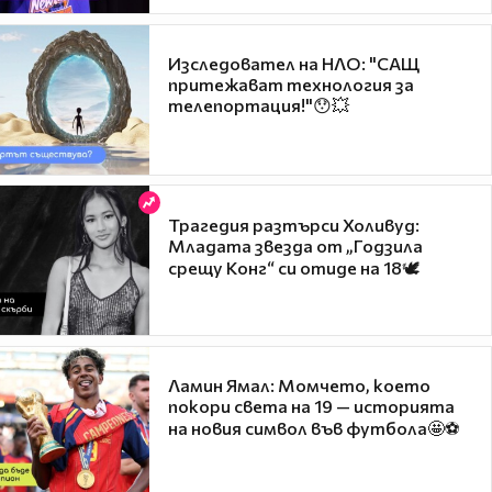
Изследовател на НЛО: "САЩ
притежават технология за
телепортация!"😯💥
Трагедия разтърси Холивуд:
Младата звезда от „Годзила
срещу Конг“ си отиде на 18🕊️
Ламин Ямал: Момчето, което
покори света на 19 — историята
на новия символ във футбола🤩⚽