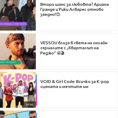
Втори шанс за любовта? Ариана
Гранде и Рики Алварес отново
заедно!😍
VESSOU влиза в света на онлайн
сериалите с „Кварталът на
Реджо“ 🤩🎬
VOID & Girl Code: Всичко за K-pop
сцената и мечтите им
07:50