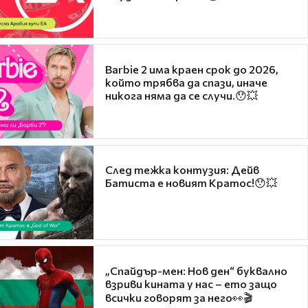
Barbie 2 има краен срок до 2026,
който трябва да спази, иначе
никога няма да се случи.😯💥
След тежка контузия: Дейв
Батиста е новият Кратос!😯💥
„Спайдър-мен: Нов ден“ буквално
взриви кината у нас – ето защо
всички говорят за него👀🎬