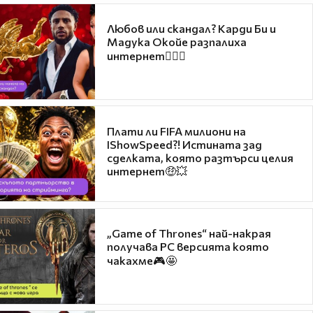
Любов или скандал? Карди Би и
Мадука Окойе разпалиха
интернет❤️‍🔥🔥
Плати ли FIFA милиони на
IShowSpeed?! Истината зад
сделката, която разтърси целия
интернет🤑💥
„Game of Thrones“ най-накрая
получава PC версията която
чакахме🎮🤩