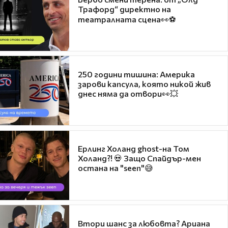
Трафорд“ директно на
театралната сцена👀⚽
250 години тишина: Америка
зарови капсула, която никой жив
днес няма да отвори👀💥
Ерлинг Холанд ghost-на Том
Холанд?! 💀 Защо Спайдър-мен
остана на "seen"😅
Втори шанс за любовта? Ариана