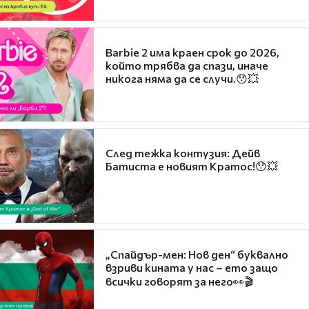
Barbie 2 има краен срок до 2026,
който трябва да спази, иначе
никога няма да се случи.😯💥
След тежка контузия: Дейв
Батиста е новият Кратос!😯💥
„Спайдър-мен: Нов ден“ буквално
взриви кината у нас – ето защо
всички говорят за него👀🎬