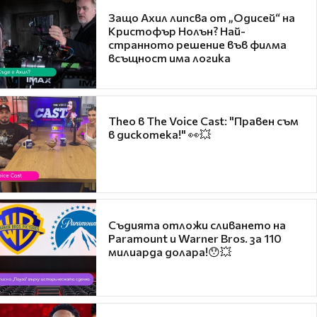
Защо Ахил липсва от „Одисей“ на
Кристофър Нолън? Най-
странното решение във филма
всъщност има логика
Theo в The Voice Cast: "Правен съм
в дискотека!" 👀💥
Съдията отложи сливането на
Paramount и Warner Bros. за 110
милиарда долара!😯💥