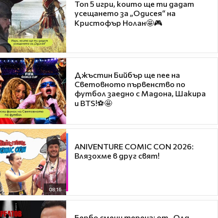
Топ 5 игри, които ще ти дадат
усещането за „Одисея“ на
Кристофър Нолан🤩🎮
Джъстин Бийбър ще пее на
Световното първенство по
футбол заедно с Мадона, Шакира
и BTS!⚽🤩
ANIVENTURE COMIC CON 2026:
Влязохме в друг свят!
08:16
Бербо смени терена: от „Олд