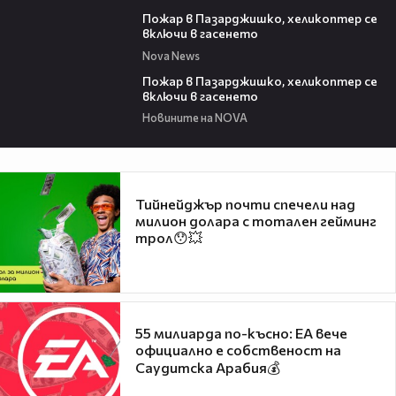
00:39
Пожар в Пазарджишко, хеликоптер се
включи в гасенето
Nova News
00:24
Пожар в Пазарджишко, хеликоптер се
включи в гасенето
Новините на NOVA
Тийнейджър почти спечели над
милион долара с тотален гейминг
трол😯💥
55 милиарда по-късно: EA вече
официално е собственост на
Саудитска Арабия💰