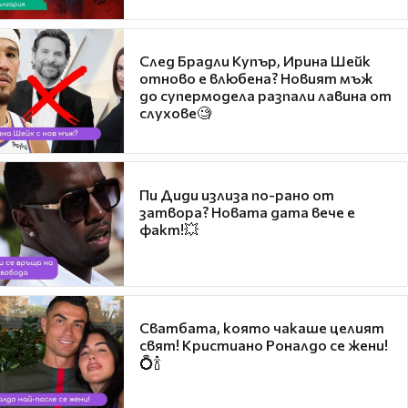
След Брадли Купър, Ирина Шейк
отново е влюбена? Новият мъж
до супермодела разпали лавина от
слухове🧐
Пи Диди излиза по-рано от
затвора? Новата дата вече е
факт!💥
Сватбата, която чакаше целият
свят! Кристиано Роналдо се жени!
💍🍾