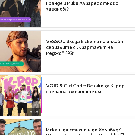
Гранде и Рики Алварес отново
заедно!😍
VESSOU влиза в света на онлайн
сериалите с „Кварталът на
Реджо“ 🤩🎬
VOID & Girl Code: Всичко за K-pop
сцената и мечтите им
07:50
Искаш да стигнеш до Холивуд?