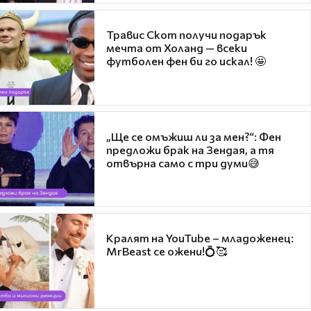
Травис Скот получи подарък
мечта от Холанд — всеки
футболен фен би го искал! 🤩
„Ще се омъжиш ли за мен?“: Фен
предложи брак на Зендая, а тя
отвърна само с три думи😅
Кралят на YouTube – младоженец:
MrBeast се ожени!💍🥰