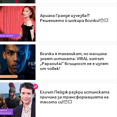
Ариана Гранде изчезва?!
Решението ѝ шокира всички!😯💥
Всички я тананикат, но малцина
знаят истината: VIRAL хитът
„Papaoutai“ всъщност не е изпят
от човек!
Елиът Пейдж разкри истинската
причина за трансформацията на
тялото си!😯💥