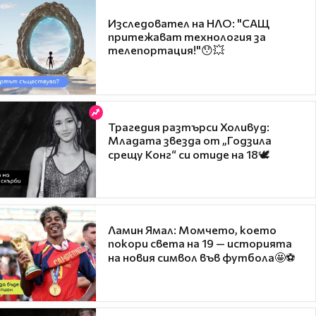
Изследовател на НЛО: "САЩ
притежават технология за
телепортация!"😯💥
Трагедия разтърси Холивуд:
Младата звезда от „Годзила
срещу Конг“ си отиде на 18🕊️
Ламин Ямал: Момчето, което
покори света на 19 — историята
на новия символ във футбола🤩⚽