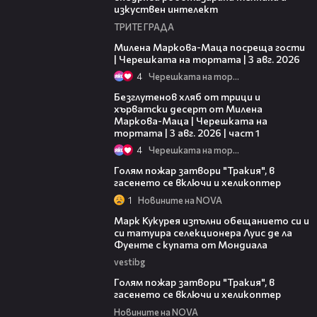
изкуствен интелект
ТРИТЕ ГРАДА
20:17
Милена Маркова-Маца посреща гости
| Черешката на тортата | 3 авг. 2026
4
Черешката на тортата
16:02
Безглутенов хляб от трици и
хърватски десерт от Милена
Маркова-Маца | Черешката на
тортата | 3 авг. 2026 | част 1
4
Черешката на тортата
01:44
Голям пожар затвори "Тракия", в
гасенето се включи и хеликоптер
1
Новините на NOVA
00:54
Марк Кукурея изпълни обещанието си и
си татуира селекционера Луис де ла
Фуенте с купата от Мондиала
vestibg
00:33
Голям пожар затвори "Тракия", в
гасенето се включи и хеликоптер
Новините на NOVA