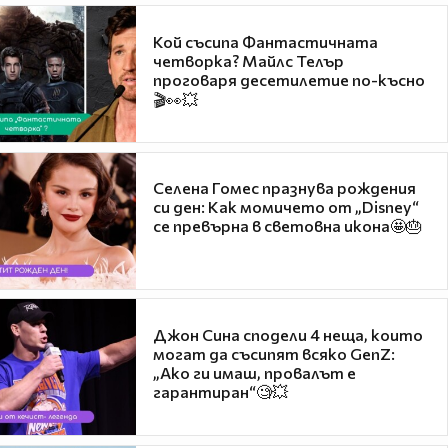
Кой съсипа Фантастичната
четворка? Майлс Телър
проговаря десетилетие по-късно
🎬👀💥
Селена Гомес празнува рождения
си ден: Как момичето от „Disney“
се превърна в световна икона🤩🎂
Джон Сина сподели 4 неща, които
могат да съсипят всяко GenZ:
„Ако ги имаш, провалът е
гарантиран“🧐💥