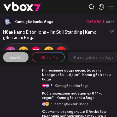
Member of
👾
Като две капки вода
СЛЕДВАЙ
4477
Иван като Elton John - I'm Still Standing | Като
две капки вода
Всички
TRENDING
Като две капки вода
02:36
Изпълнение обща песен: Богдана
Карадочева - „Дано“ | Като две капки
вода
6
Като две капки вода
11:38
Кой е големият победител в 14-и
сезон? | Като две капки вода
3
Като две капки вода
00:06
Фирмата със седалище в Лясковец
внедрява роботизирана техника и