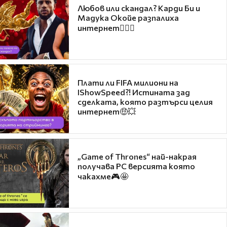
Любов или скандал? Карди Би и
Мадука Окойе разпалиха
интернет❤️‍🔥🔥
Плати ли FIFA милиони на
IShowSpeed?! Истината зад
сделката, която разтърси целия
интернет🤑💥
„Game of Thrones“ най-накрая
получава PC версията която
чакахме🎮🤩