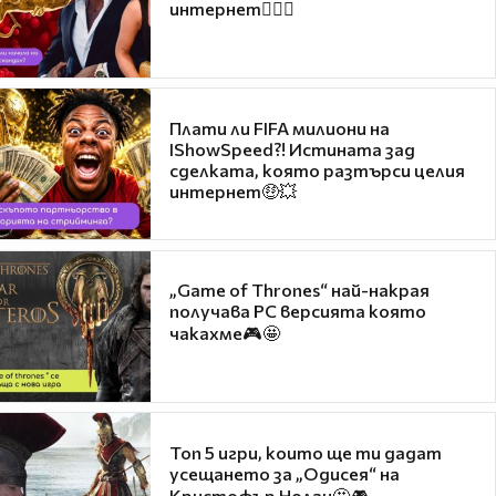
интернет❤️‍🔥🔥
Плати ли FIFA милиони на
IShowSpeed?! Истината зад
сделката, която разтърси целия
интернет🤑💥
„Game of Thrones“ най-накрая
получава PC версията която
чакахме🎮🤩
Топ 5 игри, които ще ти дадат
усещането за „Одисея“ на
Кристофър Нолан🤩🎮