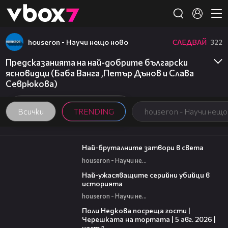
Member of
👾
houseron - Научи нещо ново
СЛЕДВАЙ
322
Предсказанията на най-добрите български
ясновидци (Баба Ванга ,Петър Дънов и Слава
Севрюкова)
Всички
TRENDING
houseron - Научи нещо
07:37
Най-бруталните затвори в света
houseron - Научи нещо ново
06:45
Най-ужасяващите серийни убийци в
историята
houseron - Научи нещо ново
19:25
Поли Недкова посреща гости |
Черешката на тортата | 5 авг. 2026 |
част 1