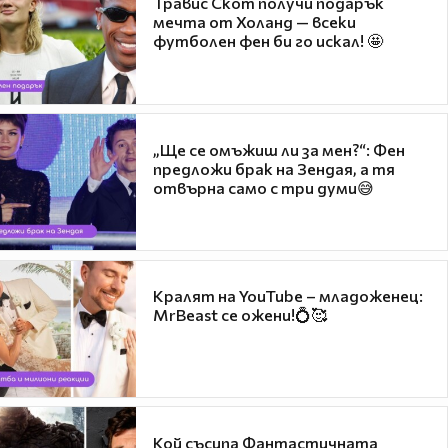
Травис Скот получи подарък
мечта от Холанд — всеки
футболен фен би го искал! 🤩
„Ще се омъжиш ли за мен?“: Фен
предложи брак на Зендая, а тя
отвърна само с три думи😅
Кралят на YouTube – младоженец:
MrBeast се ожени!💍🥰
Кой съсипа Фантастичната