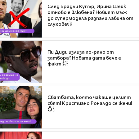
След Брадли Купър, Ирина Шейк
отново е влюбена? Новият мъж
до супермодела разпали лавина от
слухове🧐
Пи Диди излиза по-рано от
затвора? Новата дата вече е
факт!💥
Сватбата, която чакаше целият
свят! Кристиано Роналдо се жени!
💍🍾