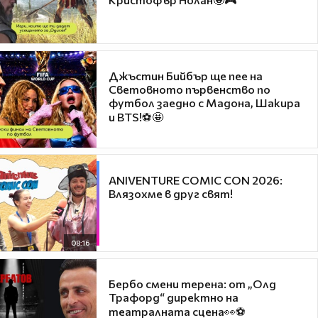
Джъстин Бийбър ще пее на
Световното първенство по
футбол заедно с Мадона, Шакира
и BTS!⚽🤩
ANIVENTURE COMIC CON 2026:
Влязохме в друг свят!
08:16
Бербо смени терена: от „Олд
Трафорд“ директно на
театралната сцена👀⚽