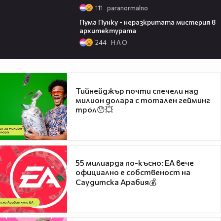
111
paranormalno
08:25
Пума Пунку - неразкритата мистерия в
архитектурата
244
Н Л О
Тийнейджър почти спечели над
милион долара с тотален гейминг
трол😯💥
55 милиарда по-късно: EA вече
официално е собственост на
Саудитска Арабия💰