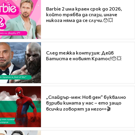
Barbie 2 има краен срок до 2026,
който трябва да спази, иначе
никога няма да се случи.😯💥
След тежка контузия: Дейв
Батиста е новият Кратос!😯💥
„Спайдър-мен: Нов ден“ буквално
взриви кината у нас – ето защо
всички говорят за него👀🎬