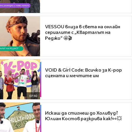
VESSOU влиза в света на онлайн
сериалите с „Кварталът на
Реджо“ 🤩🎬
VOID & Girl Code: Всичко за K-pop
сцената и мечтите им
07:50
Искаш да стигнеш до Холивуд?
Юлиан Костов разкрива как!👀💥