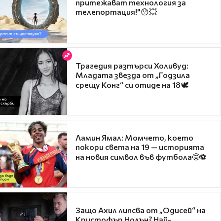
притежават технология за
телепортация!"😯💥
Трагедия разтърси Холивуд:
Младата звезда от „Годзила
срещу Конг“ си отиде на 18🕊️
Ламин Ямал: Момчето, което
покори света на 19 — историята
на новия символ във футбола🤩⚽
Защо Ахил липсва от „Одисей“ на
Кристофър Нолън? Най-