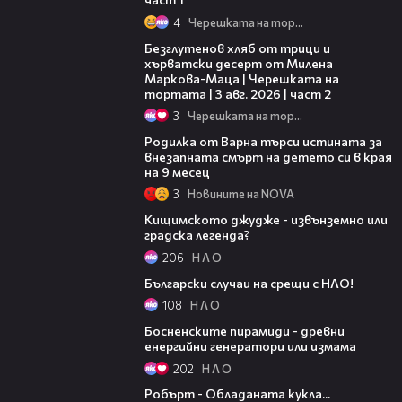
4
Черешката на тортата
15:35
Безглутенов хляб от трици и
хърватски десерт от Милена
Маркова-Маца | Черешката на
тортата | 3 авг. 2026 | част 2
3
Черешката на тортата
03:09
Родилка от Варна търси истината за
внезапната смърт на детето си в края
на 9 месец
3
Новините на NOVA
06:36
Кищимското джудже - извънземно или
градска легенда?
206
Н Л О
04:22
Български случаи на срещи с НЛО!
108
Н Л О
05:29
Босненските пирамиди - древни
енергийни генератори или измама
202
Н Л О
02:37
Робърт - Обладаната кукла...