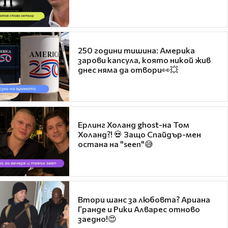
250 години тишина: Америка
зарови капсула, която никой жив
днес няма да отвори👀💥
Ерлинг Холанд ghost-на Том
Холанд?! 💀 Защо Спайдър-мен
остана на "seen"😅
Втори шанс за любовта? Ариана
Гранде и Рики Алварес отново
заедно!😍