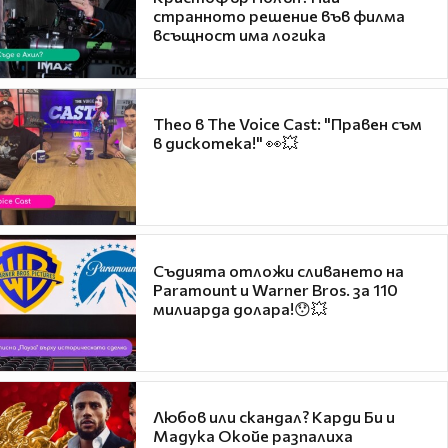
странното решение във филма
всъщност има логика
Theo в The Voice Cast: "Правен съм
в дискотека!" 👀💥
Съдията отложи сливането на
Paramount и Warner Bros. за 110
милиарда долара!😯💥
Любов или скандал? Карди Би и
Мадука Окойе разпалиха