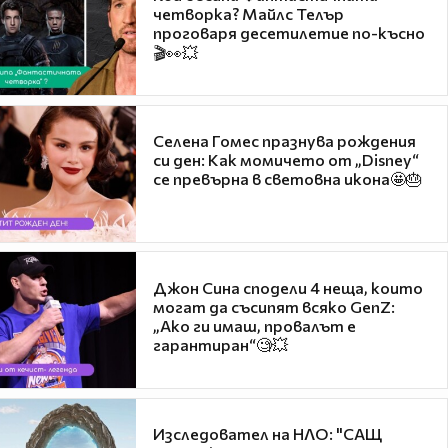
четворка? Майлс Телър
проговаря десетилетие по-късно
🎬👀💥
Селена Гомес празнува рождения
си ден: Как момичето от „Disney“
се превърна в световна икона🤩🎂
Джон Сина сподели 4 неща, които
могат да съсипят всяко GenZ:
„Ако ги имаш, провалът е
гарантиран“🧐💥
Изследовател на НЛО: "САЩ