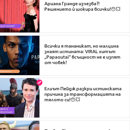
Ариана Гранде изчезва?!
Решението ѝ шокира всички!😯💥
Всички я тананикат, но малцина
знаят истината: VIRAL хитът
„Papaoutai“ всъщност не е изпят
от човек!
Елиът Пейдж разкри истинската
причина за трансформацията на
тялото си!😯💥