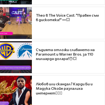
Theo в The Voice Cast: "Правен съм
в дискотека!" 👀💥
Съдията отложи сливането на
Paramount и Warner Bros. за 110
милиарда долара!😯💥
Любов или скандал? Карди Би и
Мадука Окойе разпалиха
интернет❤️‍🔥🔥