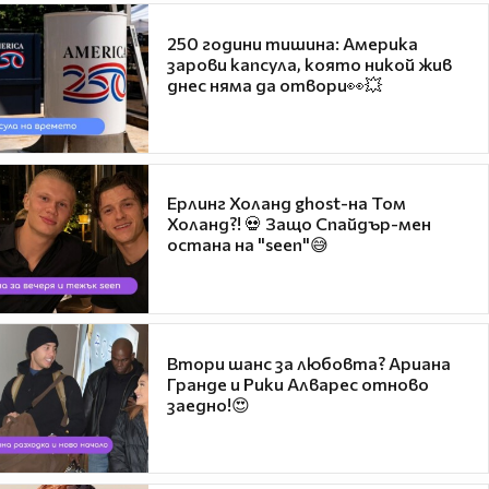
250 години тишина: Америка
зарови капсула, която никой жив
днес няма да отвори👀💥
Ерлинг Холанд ghost-на Том
Холанд?! 💀 Защо Спайдър-мен
остана на "seen"😅
Втори шанс за любовта? Ариана
Гранде и Рики Алварес отново
заедно!😍