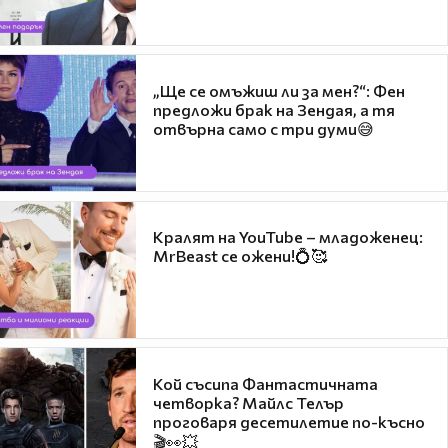
„Ще се омъжиш ли за мен?“: Фен
предложи брак на Зендая, а тя
отвърна само с три думи😅
Кралят на YouTube – младоженец:
MrBeast се ожени!💍🥰
Кой съсипа Фантастичната
четворка? Майлс Телър
проговаря десетилетие по-късно
🎬👀💥