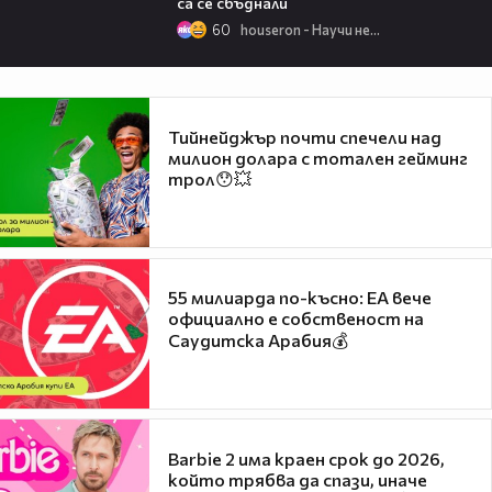
са се сбъднали
60
houseron - Научи нещо ново
Тийнейджър почти спечели над
милион долара с тотален гейминг
трол😯💥
55 милиарда по-късно: EA вече
официално е собственост на
Саудитска Арабия💰
Barbie 2 има краен срок до 2026,
който трябва да спази, иначе