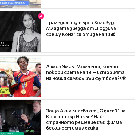
Трагедия разтърси Холивуд:
Младата звезда от „Годзила
срещу Конг“ си отиде на 18🕊️
Ламин Ямал: Момчето, което
покори света на 19 — историята
на новия символ във футбола🤩⚽
Защо Ахил липсва от „Одисей“ на
Кристофър Нолън? Най-
странното решение във филма
всъщност има логика