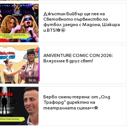
Джъстин Бийбър ще пее на
Световното първенство по
футбол заедно с Мадона, Шакира
и BTS!⚽🤩
ANIVENTURE COMIC CON 2026:
Влязохме в друг свят!
08:16
Бербо смени терена: от „Олд
Трафорд“ директно на
театралната сцена👀⚽