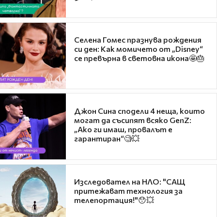
Селена Гомес празнува рождения
си ден: Как момичето от „Disney“
се превърна в световна икона🤩🎂
Джон Сина сподели 4 неща, които
могат да съсипят всяко GenZ:
„Ако ги имаш, провалът е
гарантиран“🧐💥
Изследовател на НЛО: "САЩ
притежават технология за
телепортация!"😯💥