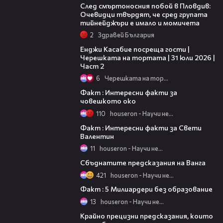
След смъртоносния побой в Пловдив:
Очевидци твърдят, че сред групата
тийнейджъри е имало и момичета
2
Здравей България
16:45
Енджи Касабие посреща гости |
Черешката на тортата | 31 юли 2026 |
Част 2
6
Черешката на тортата
02:08
Факт : Интересни факти за
човешкото око
110
houseron - Научи нещо ново
01:44
Факт : Интересни факти за Свети
Валентин
11
houseron - Научи нещо ново
02:51
Сбъднатите предсказания на Ванга
421
houseron - Научи нещо ново
02:06
Факт : 5 Милиардери без образование
13
houseron - Научи нещо ново
04:21
Крайно прецизни предсказания, които