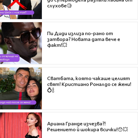
слухове🧐
Пи Диди излиза по-рано от
затвора? Новата дата вече е
факт!💥
Сватбата, която чакаше целият
свят! Кристиано Роналдо се жени!
💍🍾
Ариана Гранде изчезва?!
Решението ѝ шокира всички!😯💥