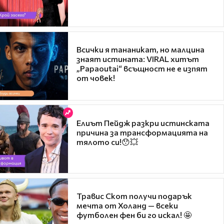
Всички я тананикат, но малцина
знаят истината: VIRAL хитът
„Papaoutai“ всъщност не е изпят
от човек!
Елиът Пейдж разкри истинската
причина за трансформацията на
тялото си!😯💥
Травис Скот получи подарък
мечта от Холанд — всеки
футболен фен би го искал! 🤩