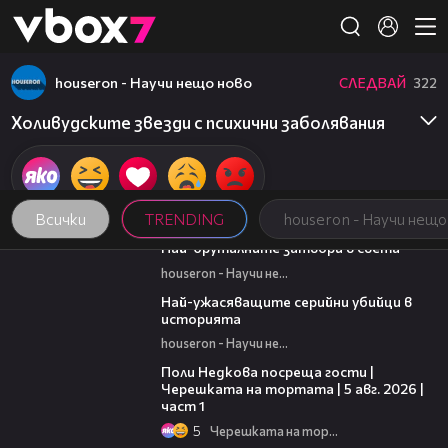
Member of
👾
houseron - Научи нещо ново
СЛЕДВАЙ
322
Холивудските звезди с психични заболявания
Всички
TRENDING
houseron - Научи нещо
07:37
Най-бруталните затвори в света
houseron - Научи нещо ново
06:45
Най-ужасяващите серийни убийци в
историята
houseron - Научи нещо ново
19:25
Поли Недкова посреща гости |
Черешката на тортата | 5 авг. 2026 |
част 1
5
Черешката на тортата
09:32