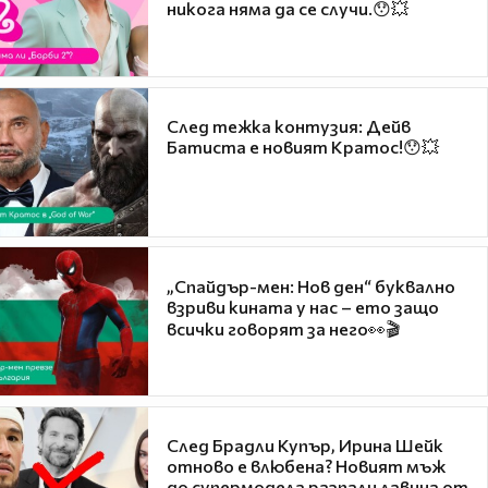
никога няма да се случи.😯💥
След тежка контузия: Дейв
Батиста е новият Кратос!😯💥
„Спайдър-мен: Нов ден“ буквално
взриви кината у нас – ето защо
всички говорят за него👀🎬
След Брадли Купър, Ирина Шейк
отново е влюбена? Новият мъж
до супермодела разпали лавина от