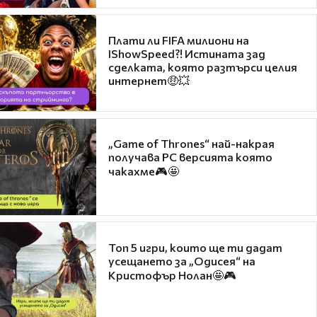
Плати ли FIFA милиони на
IShowSpeed?! Истината зад
сделката, която разтърси целия
интернет🤑💥
„Game of Thrones“ най-накрая
получава PC версията която
чакахме🎮🤩
Топ 5 игри, които ще ти дадат
усещането за „Одисея“ на
Кристофър Нолан🤩🎮