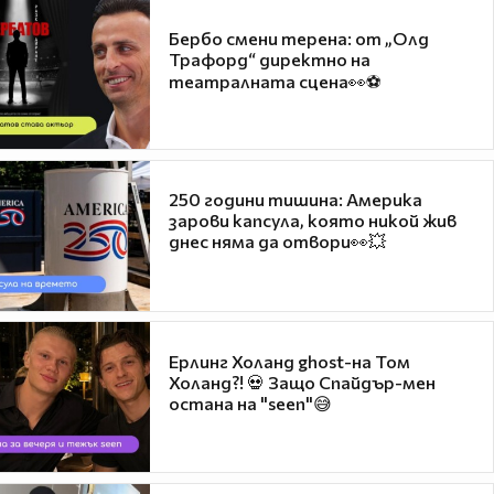
Бербо смени терена: от „Олд
Трафорд“ директно на
театралната сцена👀⚽
250 години тишина: Америка
зарови капсула, която никой жив
днес няма да отвори👀💥
Ерлинг Холанд ghost-на Том
Холанд?! 💀 Защо Спайдър-мен
остана на "seen"😅