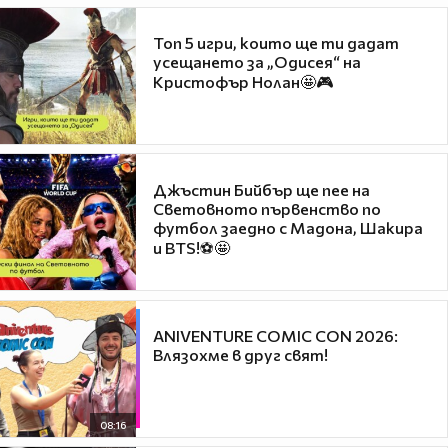
Топ 5 игри, които ще ти дадат
усещането за „Одисея“ на
Кристофър Нолан🤩🎮
Джъстин Бийбър ще пее на
Световното първенство по
футбол заедно с Мадона, Шакира
и BTS!⚽🤩
ANIVENTURE COMIC CON 2026:
Влязохме в друг свят!
08:16