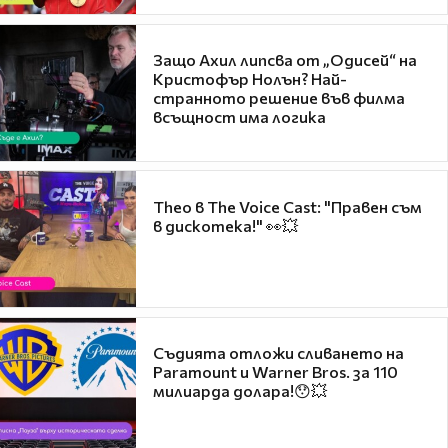
Защо Ахил липсва от „Одисей“ на
Кристофър Нолън? Най-
странното решение във филма
всъщност има логика
Theo в The Voice Cast: "Правен съм
в дискотека!" 👀💥
Съдията отложи сливането на
Paramount и Warner Bros. за 110
милиарда долара!😯💥