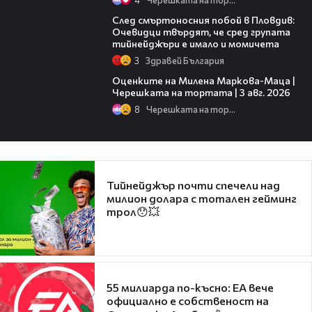
09:32
След смъртоносния побой в Пловдив:
Очевидци твърдят, че сред групата
тийнейджъри е имало и момичета
3
Здравей България
14:06
Оценките на Милена Маркова-Маца |
Черешката на тортата | 3 авг. 2026
8
Черешката на тортата
Тийнейджър почти спечели над
милион долара с тотален гейминг
трол😯💥
55 милиарда по-късно: EA вече
официално е собственост на