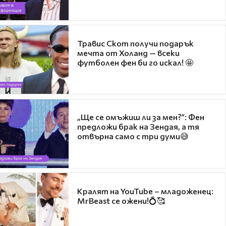
Травис Скот получи подарък
мечта от Холанд — всеки
футболен фен би го искал! 🤩
„Ще се омъжиш ли за мен?“: Фен
предложи брак на Зендая, а тя
отвърна само с три думи😅
Кралят на YouTube – младоженец:
MrBeast се ожени!💍🥰