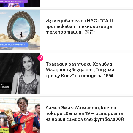
Изследовател на НЛО: "САЩ
притежават технология за
телепортация!"😯💥
Трагедия разтърси Холивуд:
Младата звезда от „Годзила
срещу Конг“ си отиде на 18🕊️
Ламин Ямал: Момчето, което
покори света на 19 — историята
на новия символ във футбола🤩⚽