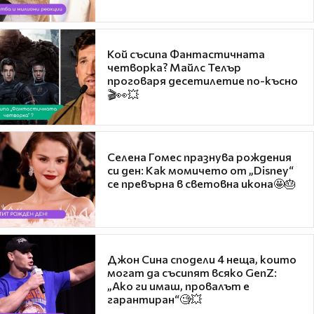
Кой съсипа Фантастичната
четворка? Майлс Телър
проговаря десетилетие по-късно
🎬👀💥
Селена Гомес празнува рождения
си ден: Как момичето от „Disney“
се превърна в световна икона🤩🎂
Джон Сина сподели 4 неща, които
могат да съсипят всяко GenZ:
„Ако ги имаш, провалът е
гарантиран“🧐💥