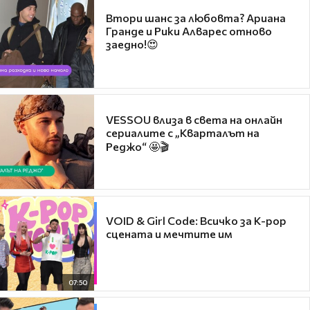
Втори шанс за любовта? Ариана
Гранде и Рики Алварес отново
заедно!😍
VESSOU влиза в света на онлайн
сериалите с „Кварталът на
Реджо“ 🤩🎬
VOID & Girl Code: Всичко за K-pop
сцената и мечтите им
07:50