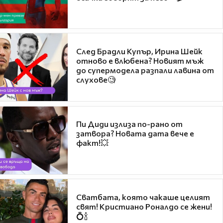
След Брадли Купър, Ирина Шейк
отново е влюбена? Новият мъж
до супермодела разпали лавина от
слухове🧐
Пи Диди излиза по-рано от
затвора? Новата дата вече е
факт!💥
Сватбата, която чакаше целият
свят! Кристиано Роналдо се жени!
💍🍾