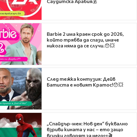
Саудитска Арабия💰
Barbie 2 има краен срок до 2026,
който трябва да спази, иначе
никога няма да се случи.😯💥
След тежка контузия: Дейв
Батиста е новият Кратос!😯💥
„Спайдър-мен: Нов ден“ буквално
взриви кината у нас – ето защо
всички говорят за него👀🎬