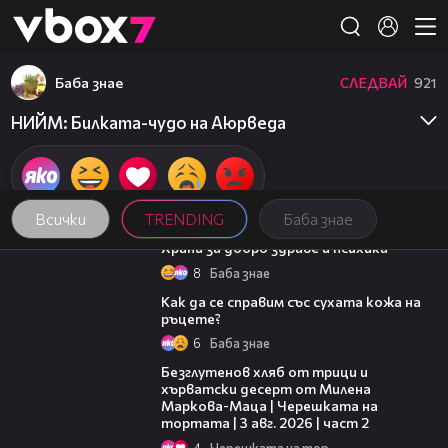
Member of
👾
Баба знае
СЛЕДВАЙ
921
НИЙМ: Билката-чудо на Аюрведа
Всички
TRENDING
Баба знае
01:27
Храни за добро здраве и психика
8
Баба знае
01:34
Как да се справим със сухата кожа на
ръцете?
6
Баба знае
15:35
Безглутенов хляб от трици и
хърватски десерт от Милена
Маркова-Маца | Черешката на
тортата | 3 авг. 2026 | част 2
4
Черешката на тортата