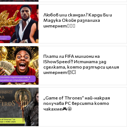
Любов или скандал? Карди Би и
Мадука Окойе разпалиха
интернет❤️‍🔥🔥
Плати ли FIFA милиони на
IShowSpeed?! Истината зад
сделката, която разтърси целия
интернет🤑💥
„Game of Thrones“ най-накрая
получава PC версията която
чакахме🎮🤩