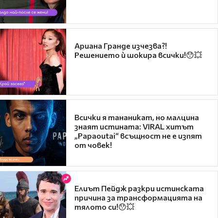
Ариана Гранде изчезва?!
Решението ѝ шокира всички!😯💥
Всички я тананикат, но малцина
знаят истината: VIRAL хитът
„Papaoutai“ всъщност не е изпят
от човек!
Елиът Пейдж разкри истинската
причина за трансформацията на
тялото си!😯💥