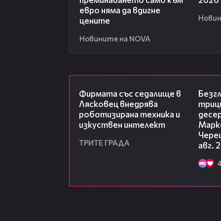
евро няма да вдигне
Новин
цените
Новините на NOVA
00:06
Фирмата със седалище в
Безг
Лясковец внедрява
триц
роботизирана техника и
десе
изкуствен интелект
Марк
Чере
ТРИТЕ ГРАДА
авг. 