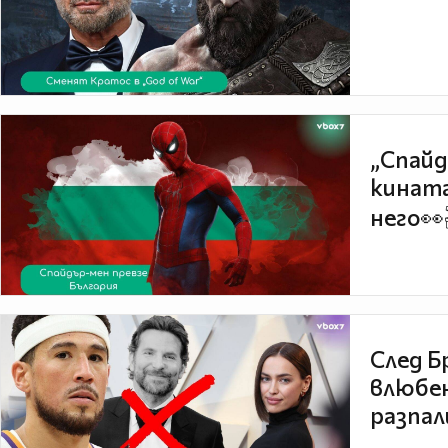
„Спайд
кината
него👀
След Б
влюбен
разпал