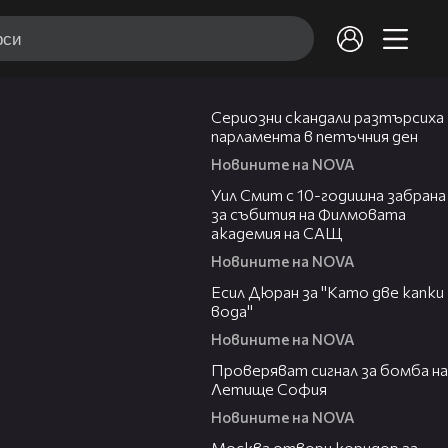
05:23
Сериозни скандали разтърсиха
парламента в петъчния ден
Новините на NOVA
00:33
Уил Смит с 10-годишна забрана
за събития на Филмовата
академия на САЩ
Новините на NOVA
09:04
Есил Дюран за "Като две капки
вода"
Новините на NOVA
00:56
Проверяват сигнал за бомба на
Летище София
Новините на NOVA
01:54
Москва отвори коридор за