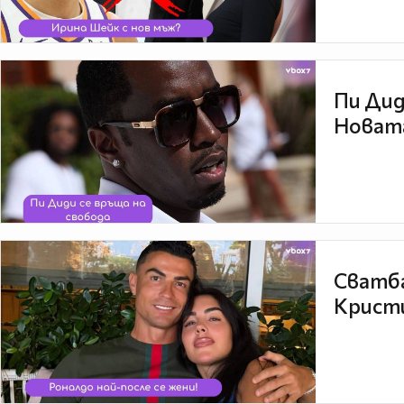
Пи Дид
Новата
Сватба
Кристи