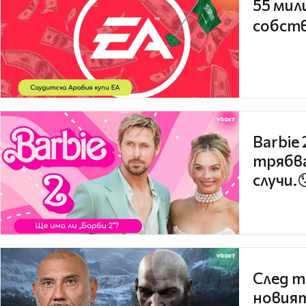
55 мил
собств
Barbie
трябва
случи.
След т
новият