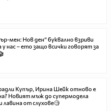
ър-мен: Нов ден“ буквално взриви
 у нас – ето защо всички говорят за
🎬
радли Купър, Ирина Шейк отново е
а? Новият мъж до супермодела
и лавина от слухове🧐