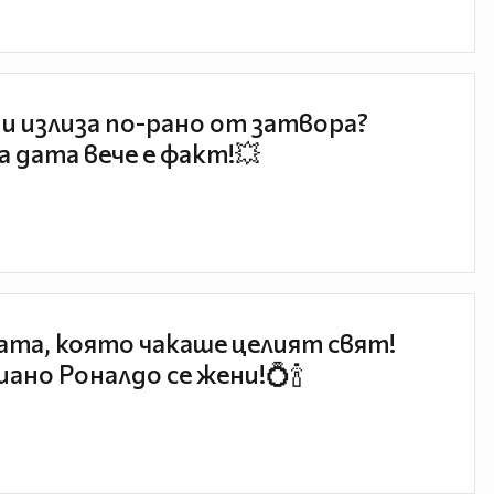
и излиза по-рано от затвора?
 дата вече е факт!💥
та, която чакаше целият свят!
ано Роналдо се жени!💍🍾