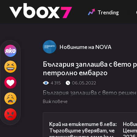
Member of
👾
Trending
Новините на NOVA
България заплашва с вето 
петролно ембарго
4 315
06.05.2022
България заплашва с вето решен
Виж повече
05:49
Край на етикетите в лева:
Новин
Търговците уверяват, че
Центр
преминаването само към
2026