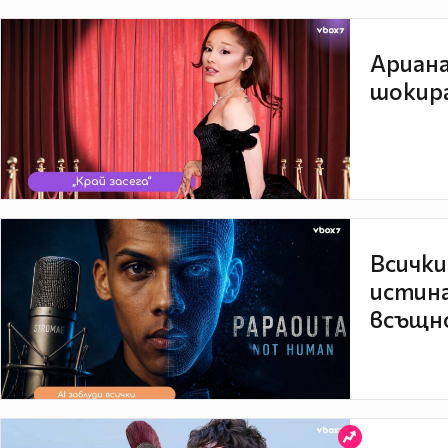
Ариана
шокира
Всички
истина
всъщно