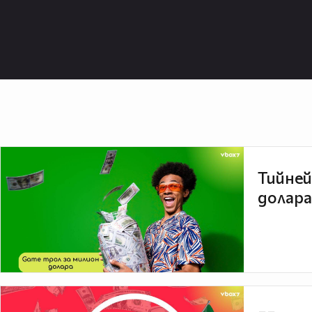
Тийней
долара