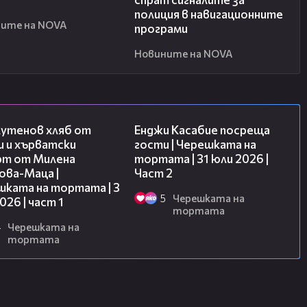
полиция в навигационните
ите на NOVA
програми
Новините на NOVA
16:02
16:45
лутенов хляб от
Енджи Касабие посреща
и и хърватски
гости | Черешката на
рт от Милена
тортата | 31 юли 2026 |
ова-Маца |
Част 2
шката на тортата | 3
5
Черешката на
2026 | част 1
тортата
4
Черешката на
тортата