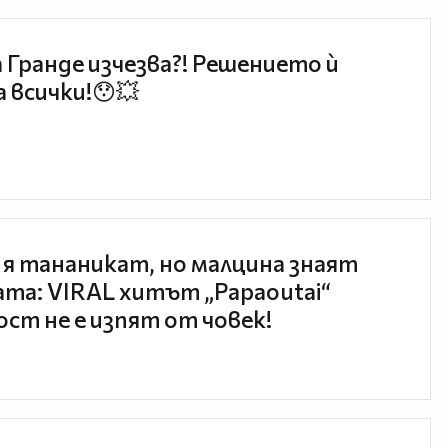
 Гранде изчезва?! Решението ѝ
 всички!😯💥
 я тананикат, но малцина знаят
та: VIRAL хитът „Papaoutai“
ст не е изпят от човек!