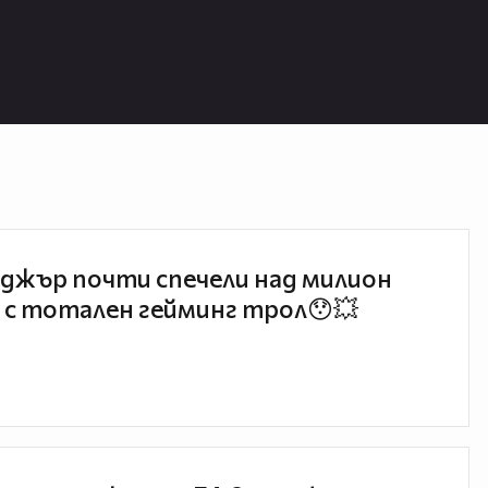
джър почти спечели над милион
 с тотален гейминг трол😯💥