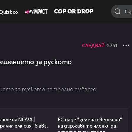
Quizbox
СЛЕДВАЙ
2751
решението за руското
ието за руското петролно ембарго
47:06
03:04
ите на NOVA |
ЕС даде "зелена светлина"
ална емисия | 6 авг.
на държавите членки да
спрат сигналите за