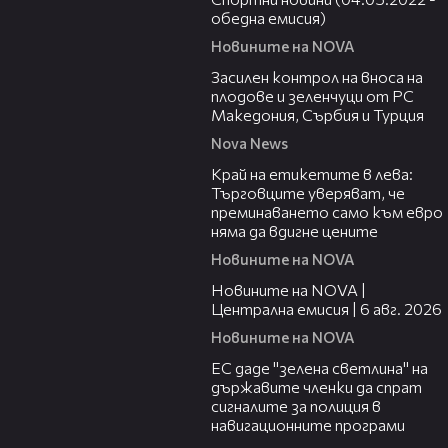
обедна емисия)
Новините на NOVA
01:53
Засилен контрол на вноса на
плодове и зеленчуци от РС
Македония, Сърбия и Турция
Nova News
05:49
Край на етикетите в лева:
Търговците уверяват, че
преминаването само към евро
няма да вдигне цените
Новините на NOVA
47:06
Новините на NOVA |
Централна емисия | 6 авг. 2026
Новините на NOVA
03:04
ЕС даде "зелена светлина" на
държавите членки да спрат
сигналите за полиция в
навигационните програми