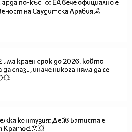
иарда по-късно: EA вече официално е
еност на Саудитска Арабия💰
 2 има краен срок до 2026, който
 да спази, иначе никога няма да се
😯💥
ежка контузия: Дейв Батиста е
 Кратос!😯💥