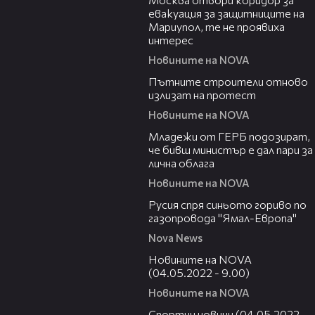
евакуация за защитниците на
Мариупол, те не проявиха
интерес
Новините на NOVA
02:56
Пътните строители отново
излизат на протест
Новините на NOVA
01:12
Младежи от ГЕРБ подозират,
че бивш министър е дал пари за
лична облага
Новините на NOVA
00:21
Русия спря синьото гориво по
газопровода "Ямал-Европа"
Nova News
05:33
Новините на NOVA
(04.05.2022 - 9.00)
Новините на NOVA
04:38
Спортни новини (04.05.2022 -